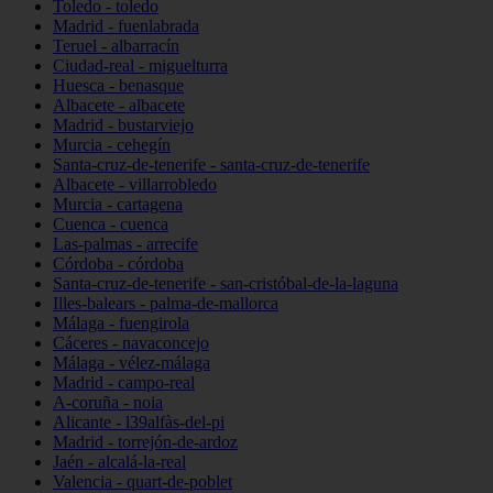
Toledo - toledo
Madrid - fuenlabrada
Teruel - albarracín
Ciudad-real - miguelturra
Huesca - benasque
Albacete - albacete
Madrid - bustarviejo
Murcia - cehegín
Santa-cruz-de-tenerife - santa-cruz-de-tenerife
Albacete - villarrobledo
Murcia - cartagena
Cuenca - cuenca
Las-palmas - arrecife
Córdoba - córdoba
Santa-cruz-de-tenerife - san-cristóbal-de-la-laguna
Illes-balears - palma-de-mallorca
Málaga - fuengirola
Cáceres - navaconcejo
Málaga - vélez-málaga
Madrid - campo-real
A-coruña - noia
Alicante - l39alfàs-del-pi
Madrid - torrejón-de-ardoz
Jaén - alcalá-la-real
Valencia - quart-de-poblet