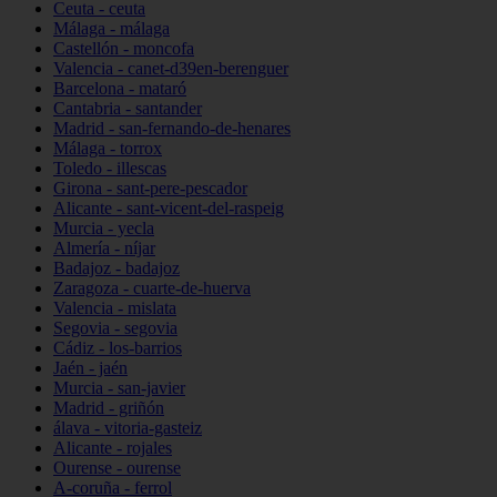
Ceuta - ceuta
Málaga - málaga
Castellón - moncofa
Valencia - canet-d39en-berenguer
Barcelona - mataró
Cantabria - santander
Madrid - san-fernando-de-henares
Málaga - torrox
Toledo - illescas
Girona - sant-pere-pescador
Alicante - sant-vicent-del-raspeig
Murcia - yecla
Almería - níjar
Badajoz - badajoz
Zaragoza - cuarte-de-huerva
Valencia - mislata
Segovia - segovia
Cádiz - los-barrios
Jaén - jaén
Murcia - san-javier
Madrid - griñón
álava - vitoria-gasteiz
Alicante - rojales
Ourense - ourense
A-coruña - ferrol