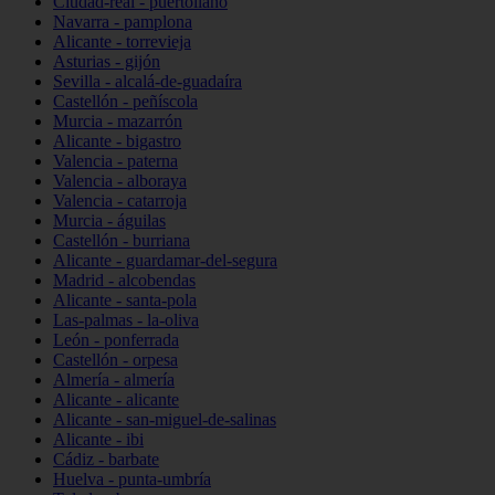
Ciudad-real - puertollano
Navarra - pamplona
Alicante - torrevieja
Asturias - gijón
Sevilla - alcalá-de-guadaíra
Castellón - peñíscola
Murcia - mazarrón
Alicante - bigastro
Valencia - paterna
Valencia - alboraya
Valencia - catarroja
Murcia - águilas
Castellón - burriana
Alicante - guardamar-del-segura
Madrid - alcobendas
Alicante - santa-pola
Las-palmas - la-oliva
León - ponferrada
Castellón - orpesa
Almería - almería
Alicante - alicante
Alicante - san-miguel-de-salinas
Alicante - ibi
Cádiz - barbate
Huelva - punta-umbría