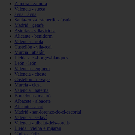
Zamora - zamora
Valencia - sueca
ávila - ávila
Santa-cruz-de-tenerife - fasnia
Madrid - getafe
Asturias - villaviciosa
Alicante - benidorm
Valencia - riola
Castellón - vila-real
Murcia - abarán
Lleida - les-borges-blanques
León - león
Valencia - enguera
Valencia - cheste
Castellón - navajas
Murcia - cieza
Valencia - paterna
Barcelona - mataró
Albacete - albacete
Alicante - alcoi
Madrid - san-lorenzo-de-el-escorial
Valencia - sedaví
Valencia - albalat-dels-sorells
Lleida - vielha-e-mijaran
Cádiz - cádiz