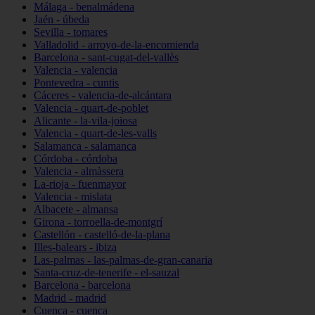
Málaga - benalmádena
Jaén - úbeda
Sevilla - tomares
Valladolid - arroyo-de-la-encomienda
Barcelona - sant-cugat-del-vallès
Valencia - valencia
Pontevedra - cuntis
Cáceres - valencia-de-alcántara
Valencia - quart-de-poblet
Alicante - la-vila-joiosa
Valencia - quart-de-les-valls
Salamanca - salamanca
Córdoba - córdoba
Valencia - almàssera
La-rioja - fuenmayor
Valencia - mislata
Albacete - almansa
Girona - torroella-de-montgrí
Castellón - castelló-de-la-plana
Illes-balears - ibiza
Las-palmas - las-palmas-de-gran-canaria
Santa-cruz-de-tenerife - el-sauzal
Barcelona - barcelona
Madrid - madrid
Cuenca - cuenca