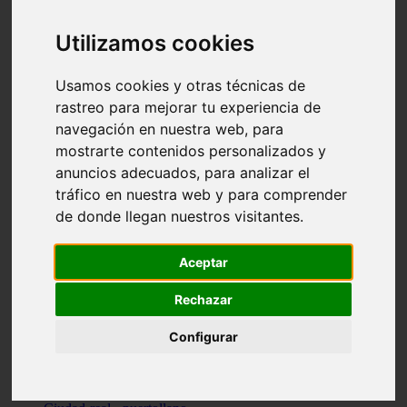
Valencia - beniparrell
Valencia - chiva
Utilizamos cookies
Murcia - calasparra
Valencia - burjassot
Valencia - sagunt
Usamos cookies y otras técnicas de
Alicante - alcoi
rastreo para mejorar tu experiencia de
Asturias - ribadesella
navegación en nuestra web, para
Castellón - benicàssim
Alicante - el-campello
mostrarte contenidos personalizados y
Pontevedra - o-grove
anuncios adecuados, para analizar el
Cádiz - rota
tráfico en nuestra web y para comprender
Madrid - las-rozas-de-madrid
Ciudad-real - ciudad-real
de donde llegan nuestros visitantes.
Madrid - tres-cantos
Las-palmas - yaiza
Alicante - altea
Aceptar
Alicante - elx
Alicante - calp
Rechazar
Zaragoza - zaragoza
Sevilla - sevilla
Configurar
Barcelona - barcelona
Madrid - madrid
Madrid - majadahonda
Valencia - gandia