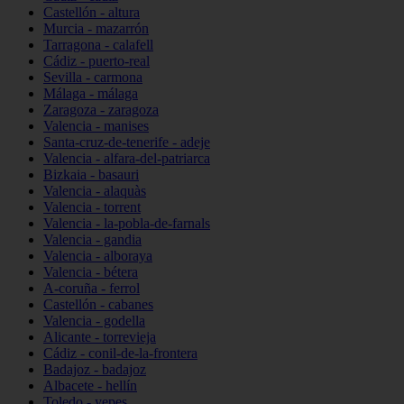
Castellón - altura
Murcia - mazarrón
Tarragona - calafell
Cádiz - puerto-real
Sevilla - carmona
Málaga - málaga
Zaragoza - zaragoza
Valencia - manises
Santa-cruz-de-tenerife - adeje
Valencia - alfara-del-patriarca
Bizkaia - basauri
Valencia - alaquàs
Valencia - torrent
Valencia - la-pobla-de-farnals
Valencia - gandia
Valencia - alboraya
Valencia - bétera
A-coruña - ferrol
Castellón - cabanes
Valencia - godella
Alicante - torrevieja
Cádiz - conil-de-la-frontera
Badajoz - badajoz
Albacete - hellín
Toledo - yepes