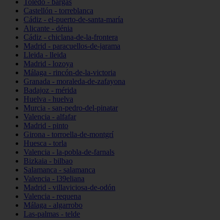
Toledo - bargas
Castellón - torreblanca
Cádiz - el-puerto-de-santa-maría
Alicante - dénia
Cádiz - chiclana-de-la-frontera
Madrid - paracuellos-de-jarama
Lleida - lleida
Madrid - lozoya
Málaga - rincón-de-la-victoria
Granada - moraleda-de-zafayona
Badajoz - mérida
Huelva - huelva
Murcia - san-pedro-del-pinatar
Valencia - alfafar
Madrid - pinto
Girona - torroella-de-montgrí
Huesca - torla
Valencia - la-pobla-de-farnals
Bizkaia - bilbao
Salamanca - salamanca
Valencia - l39eliana
Madrid - villaviciosa-de-odón
Valencia - requena
Málaga - algarrobo
Las-palmas - telde