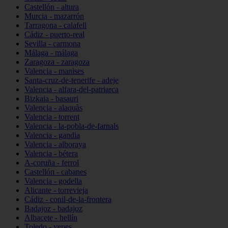
Castellón - altura
Murcia - mazarrón
Tarragona - calafell
Cádiz - puerto-real
Sevilla - carmona
Málaga - málaga
Zaragoza - zaragoza
Valencia - manises
Santa-cruz-de-tenerife - adeje
Valencia - alfara-del-patriarca
Bizkaia - basauri
Valencia - alaquàs
Valencia - torrent
Valencia - la-pobla-de-farnals
Valencia - gandia
Valencia - alboraya
Valencia - bétera
A-coruña - ferrol
Castellón - cabanes
Valencia - godella
Alicante - torrevieja
Cádiz - conil-de-la-frontera
Badajoz - badajoz
Albacete - hellín
Toledo - yepes