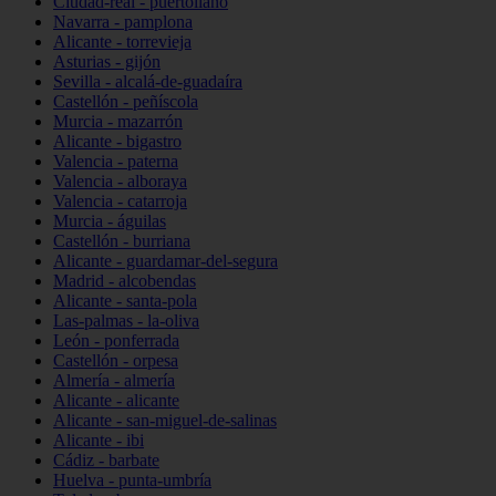
Ciudad-real - puertollano
Navarra - pamplona
Alicante - torrevieja
Asturias - gijón
Sevilla - alcalá-de-guadaíra
Castellón - peñíscola
Murcia - mazarrón
Alicante - bigastro
Valencia - paterna
Valencia - alboraya
Valencia - catarroja
Murcia - águilas
Castellón - burriana
Alicante - guardamar-del-segura
Madrid - alcobendas
Alicante - santa-pola
Las-palmas - la-oliva
León - ponferrada
Castellón - orpesa
Almería - almería
Alicante - alicante
Alicante - san-miguel-de-salinas
Alicante - ibi
Cádiz - barbate
Huelva - punta-umbría