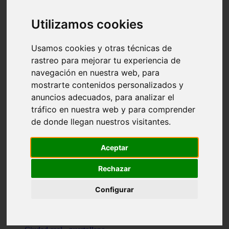
Valencia - beniparrell
Valencia - chiva
Utilizamos cookies
Murcia - calasparra
Valencia - burjassot
Valencia - sagunt
Usamos cookies y otras técnicas de
Alicante - alcoi
rastreo para mejorar tu experiencia de
Asturias - ribadesella
navegación en nuestra web, para
Castellón - benicàssim
Alicante - el-campello
mostrarte contenidos personalizados y
Pontevedra - o-grove
anuncios adecuados, para analizar el
Cádiz - rota
tráfico en nuestra web y para comprender
Madrid - las-rozas-de-madrid
Ciudad-real - ciudad-real
de donde llegan nuestros visitantes.
Madrid - tres-cantos
Las-palmas - yaiza
Alicante - altea
Aceptar
Alicante - elx
Alicante - calp
Rechazar
Zaragoza - zaragoza
Sevilla - sevilla
Configurar
Barcelona - barcelona
Madrid - madrid
Madrid - majadahonda
Valencia - gandia