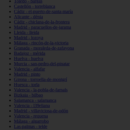
Toledo - bargas
Castellón - torreblanca
Cádiz - el-puerto-de-santa-maría
Alicante - dénia
Cádiz - chiclana-de-la-frontera
Madrid - paracuellos-de-jarama
Lleida - lleida
Madrid - lozoya
Málaga - rincón-de-la-victoria
Granada - moraleda-de-zafayona
Badajoz - mérida
Huelva - huelva
Murcia - san-pedro-del-pinatar
Valencia - alfafar
Madrid - pinto
Girona - torroella-de-montgrí
Huesca - torla
Valencia - la-pobla-de-farnals
Bizkaia - bilbao
Salamanca - salamanca
Valencia - l39eliana
Madrid - villaviciosa-de-odón
Valencia - requena
Málaga - algarrobo
Las-palmas - telde