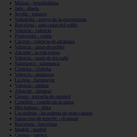
Málaga - benalmádena
Jaén - úbeda
Sevilla - tomares
Valladolid - arroyo-de-la-encomienda
Barcelona - sant-cugat-del-vallès
Valencia - valencia
Pontevedra - cuntis
Cáceres - valencia-de-alcántara
Valencia - quart-de-poblet
Alicante - la-vila-joiosa
Valencia - quart-de-les-valls
Salamanca - salamanca
Córdoba - córdoba
Valencia - almàssera
La-rioja - fuenmayor
Valencia - mislata
Albacete - almansa
Girona - torroella-de-montgrí
Castellón - castelló-de-la-plana
Illes-balears - ibiza
Las-palmas - las-palmas-de-gran-canaria
Santa-cruz-de-tenerife - el-sauzal
Barcelona - barcelona
Madrid - madrid
Cuenca - cuenca