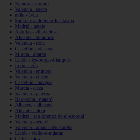
Zamora - zamora
Valencia - sueca
ávila - ávila
Santa-cruz-de-tenerife - fasnia
Madrid - getafe
Asturias - villaviciosa
Alicante - benidorm
Valencia - riola
Castellón - vila-real
Murcia - abarán
Lleida - les-borges-blanques
León - león
Valencia - enguera
Valencia - cheste
Castellón - navajas
Murcia - cieza
Valencia - paterna
Barcelona - mataró
Albacete - albacete
Alicante - alcoi
Madrid - san-lorenzo-de-el-escorial
Valencia - sedaví
Valencia - albalat-dels-sorells
Lleida - vielha-e-mijaran
Cádiz - cádiz