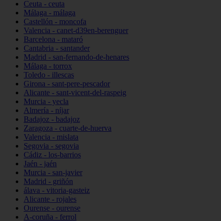
Ceuta - ceuta
Málaga - málaga
Castellón - moncofa
Valencia - canet-d39en-berenguer
Barcelona - mataró
Cantabria - santander
Madrid - san-fernando-de-henares
Málaga - torrox
Toledo - illescas
Girona - sant-pere-pescador
Alicante - sant-vicent-del-raspeig
Murcia - yecla
Almería - níjar
Badajoz - badajoz
Zaragoza - cuarte-de-huerva
Valencia - mislata
Segovia - segovia
Cádiz - los-barrios
Jaén - jaén
Murcia - san-javier
Madrid - griñón
álava - vitoria-gasteiz
Alicante - rojales
Ourense - ourense
A-coruña - ferrol