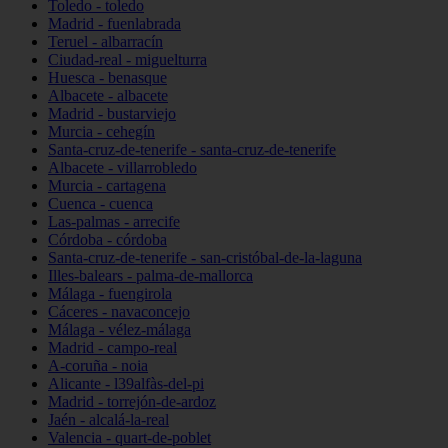
Toledo - toledo
Madrid - fuenlabrada
Teruel - albarracín
Ciudad-real - miguelturra
Huesca - benasque
Albacete - albacete
Madrid - bustarviejo
Murcia - cehegín
Santa-cruz-de-tenerife - santa-cruz-de-tenerife
Albacete - villarrobledo
Murcia - cartagena
Cuenca - cuenca
Las-palmas - arrecife
Córdoba - córdoba
Santa-cruz-de-tenerife - san-cristóbal-de-la-laguna
Illes-balears - palma-de-mallorca
Málaga - fuengirola
Cáceres - navaconcejo
Málaga - vélez-málaga
Madrid - campo-real
A-coruña - noia
Alicante - l39alfàs-del-pi
Madrid - torrejón-de-ardoz
Jaén - alcalá-la-real
Valencia - quart-de-poblet