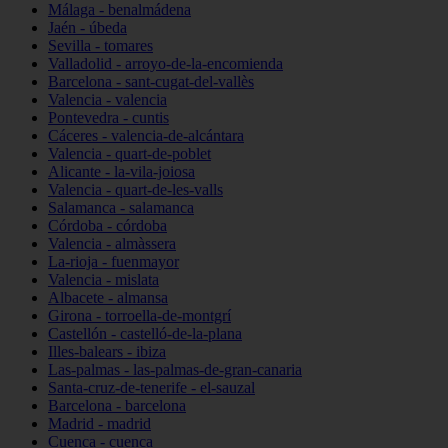
Málaga - benalmádena
Jaén - úbeda
Sevilla - tomares
Valladolid - arroyo-de-la-encomienda
Barcelona - sant-cugat-del-vallès
Valencia - valencia
Pontevedra - cuntis
Cáceres - valencia-de-alcántara
Valencia - quart-de-poblet
Alicante - la-vila-joiosa
Valencia - quart-de-les-valls
Salamanca - salamanca
Córdoba - córdoba
Valencia - almàssera
La-rioja - fuenmayor
Valencia - mislata
Albacete - almansa
Girona - torroella-de-montgrí
Castellón - castelló-de-la-plana
Illes-balears - ibiza
Las-palmas - las-palmas-de-gran-canaria
Santa-cruz-de-tenerife - el-sauzal
Barcelona - barcelona
Madrid - madrid
Cuenca - cuenca