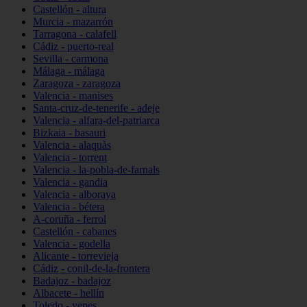
Castellón - altura
Murcia - mazarrón
Tarragona - calafell
Cádiz - puerto-real
Sevilla - carmona
Málaga - málaga
Zaragoza - zaragoza
Valencia - manises
Santa-cruz-de-tenerife - adeje
Valencia - alfara-del-patriarca
Bizkaia - basauri
Valencia - alaquàs
Valencia - torrent
Valencia - la-pobla-de-farnals
Valencia - gandia
Valencia - alboraya
Valencia - bétera
A-coruña - ferrol
Castellón - cabanes
Valencia - godella
Alicante - torrevieja
Cádiz - conil-de-la-frontera
Badajoz - badajoz
Albacete - hellín
Toledo - yepes