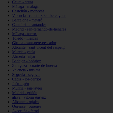
Ceuta - ceuta
Málaga - málaga
Castellón - moncofa
Valencia - canet-d39en-berenguer
Barcelona - mataró
Cantabria - santander
Madrid - san-fernando-de-henares
Málaga - torrox
Toledo - illescas
Girona - sant-pere-pescador
Alicante - sant-vicent-del-raspeig
Murcia - yecla
Almería - níjar
Badajoz - badajoz
Zaragoza - cuarte-de-huerva
Valencia - mislata
Segovia - segovia
Cádiz - los-barrios
Jaén - jaén
Murcia - san-javier
Madrid - griñón
álava - vitoria-gasteiz
Alicante - rojales
Ourense - ourense
A-coruña - ferrol