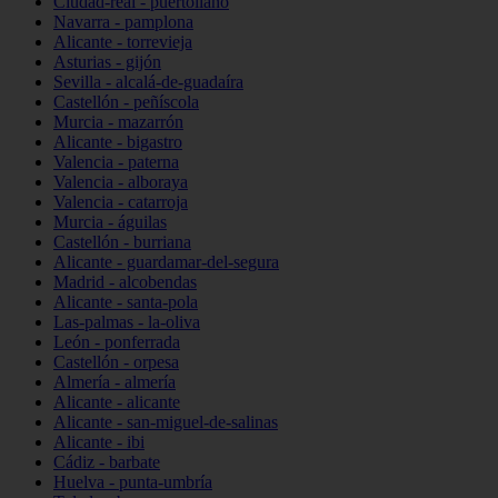
Ciudad-real - puertollano
Navarra - pamplona
Alicante - torrevieja
Asturias - gijón
Sevilla - alcalá-de-guadaíra
Castellón - peñíscola
Murcia - mazarrón
Alicante - bigastro
Valencia - paterna
Valencia - alboraya
Valencia - catarroja
Murcia - águilas
Castellón - burriana
Alicante - guardamar-del-segura
Madrid - alcobendas
Alicante - santa-pola
Las-palmas - la-oliva
León - ponferrada
Castellón - orpesa
Almería - almería
Alicante - alicante
Alicante - san-miguel-de-salinas
Alicante - ibi
Cádiz - barbate
Huelva - punta-umbría