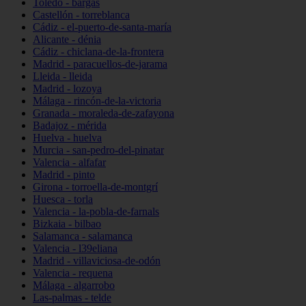
Toledo - bargas
Castellón - torreblanca
Cádiz - el-puerto-de-santa-maría
Alicante - dénia
Cádiz - chiclana-de-la-frontera
Madrid - paracuellos-de-jarama
Lleida - lleida
Madrid - lozoya
Málaga - rincón-de-la-victoria
Granada - moraleda-de-zafayona
Badajoz - mérida
Huelva - huelva
Murcia - san-pedro-del-pinatar
Valencia - alfafar
Madrid - pinto
Girona - torroella-de-montgrí
Huesca - torla
Valencia - la-pobla-de-farnals
Bizkaia - bilbao
Salamanca - salamanca
Valencia - l39eliana
Madrid - villaviciosa-de-odón
Valencia - requena
Málaga - algarrobo
Las-palmas - telde