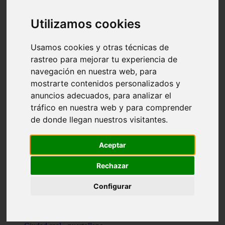
Valencia - beniparrell
Valencia - chiva
Utilizamos cookies
Murcia - calasparra
Valencia - burjassot
Valencia - sagunt
Usamos cookies y otras técnicas de
Alicante - alcoi
rastreo para mejorar tu experiencia de
Asturias - ribadesella
navegación en nuestra web, para
Castellón - benicàssim
Alicante - el-campello
mostrarte contenidos personalizados y
Pontevedra - o-grove
anuncios adecuados, para analizar el
Cádiz - rota
tráfico en nuestra web y para comprender
Madrid - las-rozas-de-madrid
Ciudad-real - ciudad-real
de donde llegan nuestros visitantes.
Madrid - tres-cantos
Las-palmas - yaiza
Alicante - altea
Aceptar
Alicante - elx
Alicante - calp
Rechazar
Zaragoza - zaragoza
Sevilla - sevilla
Configurar
Barcelona - barcelona
Madrid - madrid
Madrid - majadahonda
Valencia - gandia