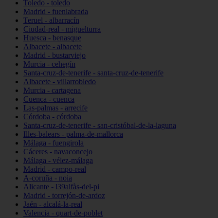
Toledo - toledo
Madrid - fuenlabrada
Teruel - albarracín
Ciudad-real - miguelturra
Huesca - benasque
Albacete - albacete
Madrid - bustarviejo
Murcia - cehegín
Santa-cruz-de-tenerife - santa-cruz-de-tenerife
Albacete - villarrobledo
Murcia - cartagena
Cuenca - cuenca
Las-palmas - arrecife
Córdoba - córdoba
Santa-cruz-de-tenerife - san-cristóbal-de-la-laguna
Illes-balears - palma-de-mallorca
Málaga - fuengirola
Cáceres - navaconcejo
Málaga - vélez-málaga
Madrid - campo-real
A-coruña - noia
Alicante - l39alfàs-del-pi
Madrid - torrejón-de-ardoz
Jaén - alcalá-la-real
Valencia - quart-de-poblet