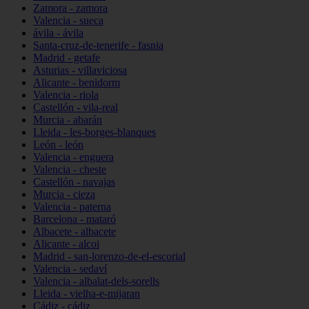
Zamora - zamora
Valencia - sueca
ávila - ávila
Santa-cruz-de-tenerife - fasnia
Madrid - getafe
Asturias - villaviciosa
Alicante - benidorm
Valencia - riola
Castellón - vila-real
Murcia - abarán
Lleida - les-borges-blanques
León - león
Valencia - enguera
Valencia - cheste
Castellón - navajas
Murcia - cieza
Valencia - paterna
Barcelona - mataró
Albacete - albacete
Alicante - alcoi
Madrid - san-lorenzo-de-el-escorial
Valencia - sedaví
Valencia - albalat-dels-sorells
Lleida - vielha-e-mijaran
Cádiz - cádiz