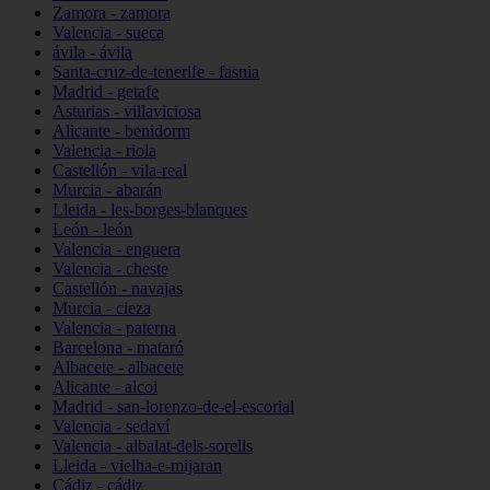
Zamora - zamora
Valencia - sueca
ávila - ávila
Santa-cruz-de-tenerife - fasnia
Madrid - getafe
Asturias - villaviciosa
Alicante - benidorm
Valencia - riola
Castellón - vila-real
Murcia - abarán
Lleida - les-borges-blanques
León - león
Valencia - enguera
Valencia - cheste
Castellón - navajas
Murcia - cieza
Valencia - paterna
Barcelona - mataró
Albacete - albacete
Alicante - alcoi
Madrid - san-lorenzo-de-el-escorial
Valencia - sedaví
Valencia - albalat-dels-sorells
Lleida - vielha-e-mijaran
Cádiz - cádiz