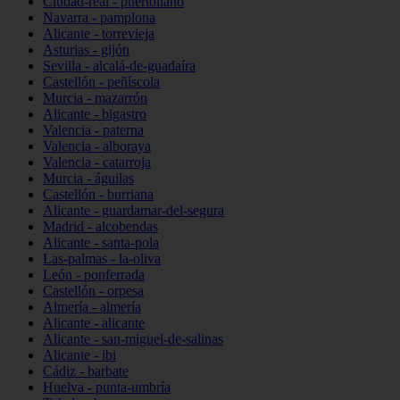
Ciudad-real - puertollano
Navarra - pamplona
Alicante - torrevieja
Asturias - gijón
Sevilla - alcalá-de-guadaíra
Castellón - peñíscola
Murcia - mazarrón
Alicante - bigastro
Valencia - paterna
Valencia - alboraya
Valencia - catarroja
Murcia - águilas
Castellón - burriana
Alicante - guardamar-del-segura
Madrid - alcobendas
Alicante - santa-pola
Las-palmas - la-oliva
León - ponferrada
Castellón - orpesa
Almería - almería
Alicante - alicante
Alicante - san-miguel-de-salinas
Alicante - ibi
Cádiz - barbate
Huelva - punta-umbría