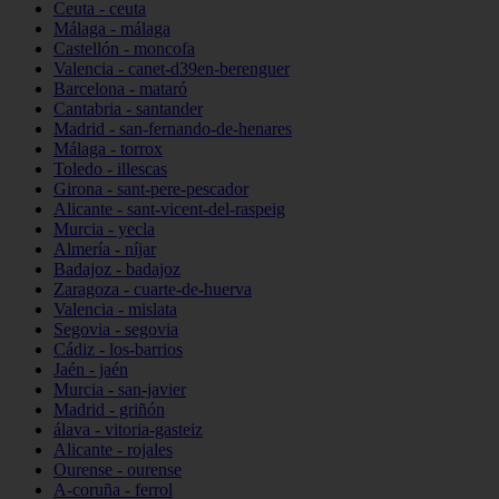
Ceuta - ceuta
Málaga - málaga
Castellón - moncofa
Valencia - canet-d39en-berenguer
Barcelona - mataró
Cantabria - santander
Madrid - san-fernando-de-henares
Málaga - torrox
Toledo - illescas
Girona - sant-pere-pescador
Alicante - sant-vicent-del-raspeig
Murcia - yecla
Almería - níjar
Badajoz - badajoz
Zaragoza - cuarte-de-huerva
Valencia - mislata
Segovia - segovia
Cádiz - los-barrios
Jaén - jaén
Murcia - san-javier
Madrid - griñón
álava - vitoria-gasteiz
Alicante - rojales
Ourense - ourense
A-coruña - ferrol