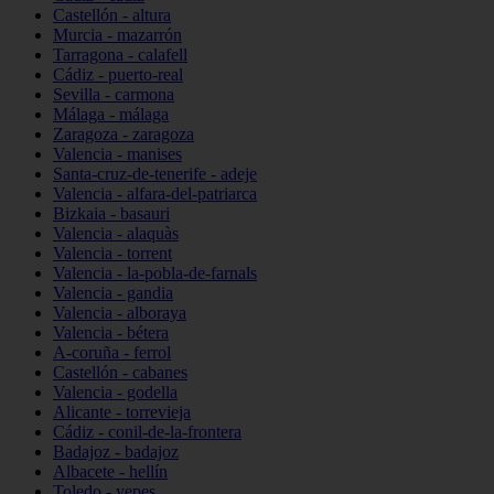
Castellón - altura
Murcia - mazarrón
Tarragona - calafell
Cádiz - puerto-real
Sevilla - carmona
Málaga - málaga
Zaragoza - zaragoza
Valencia - manises
Santa-cruz-de-tenerife - adeje
Valencia - alfara-del-patriarca
Bizkaia - basauri
Valencia - alaquàs
Valencia - torrent
Valencia - la-pobla-de-farnals
Valencia - gandia
Valencia - alboraya
Valencia - bétera
A-coruña - ferrol
Castellón - cabanes
Valencia - godella
Alicante - torrevieja
Cádiz - conil-de-la-frontera
Badajoz - badajoz
Albacete - hellín
Toledo - yepes