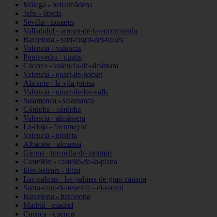
Málaga - benalmádena
Jaén - úbeda
Sevilla - tomares
Valladolid - arroyo-de-la-encomienda
Barcelona - sant-cugat-del-vallès
Valencia - valencia
Pontevedra - cuntis
Cáceres - valencia-de-alcántara
Valencia - quart-de-poblet
Alicante - la-vila-joiosa
Valencia - quart-de-les-valls
Salamanca - salamanca
Córdoba - córdoba
Valencia - almàssera
La-rioja - fuenmayor
Valencia - mislata
Albacete - almansa
Girona - torroella-de-montgrí
Castellón - castelló-de-la-plana
Illes-balears - ibiza
Las-palmas - las-palmas-de-gran-canaria
Santa-cruz-de-tenerife - el-sauzal
Barcelona - barcelona
Madrid - madrid
Cuenca - cuenca