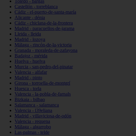
Toledo - bargas
Castellón - torreblanca
Cádiz - el-puerto-de-santa-maría
Alicante - dénia
Cádiz - chiclana-de-la-frontera
Madrid - paracuellos-de-jarama
Lleida - lleida
Madrid - lozoya
Málaga - rincón-de-la-victoria
Granada - moraleda-de-zafayona
Badajoz - mérida
Huelva - huelva
Murcia - san-pedro-del-pinatar
Valencia - alfafar
Madrid - pinto
Girona - torroella-de-montgrí
Huesca - torla
Valencia - la-pobla-de-farnals
Bizkaia - bilbao
Salamanca - salamanca
Valencia - l39eliana
Madrid - villaviciosa-de-odón
Valencia - requena
Málaga - algarrobo
Las-palmas - telde