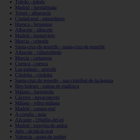
Toledo - toledo
Madrid - fuenlabrada
Teruel - albarracín
Ciudad-real - miguelturra
Huesca - benasque
Albacete - albacete
Madrid - bustarviejo
Murcia - cehegín
Santa-cruz-de-tenerife - santa-cruz-de-tenerife
Albacete - villarrobledo
Murcia - cartagena
Cuenca - cuenca
Las-palmas - arrecife
Córdoba - córdoba
Santa-cruz-de-tenerife - san-cristóbal-de-la-laguna
Illes-balears - palma-de-mallorca
Málaga - fuengirola
Cáceres - navaconcejo
Málaga - vélez-málaga
Madrid - campo-real
A-coruña - noia
Alicante - l39alfàs-del-pi
Madrid - torrejón-de-ardoz
Jaén - alcalá-la-real
Valencia - quart-de-poblet