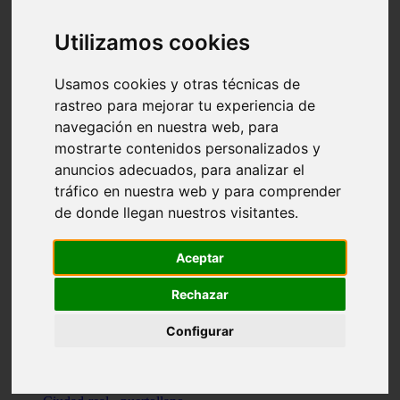
Valencia - beniparrell
Valencia - chiva
Utilizamos cookies
Murcia - calasparra
Valencia - burjassot
Valencia - sagunt
Usamos cookies y otras técnicas de
Alicante - alcoi
rastreo para mejorar tu experiencia de
Asturias - ribadesella
navegación en nuestra web, para
Castellón - benicàssim
Alicante - el-campello
mostrarte contenidos personalizados y
Pontevedra - o-grove
anuncios adecuados, para analizar el
Cádiz - rota
tráfico en nuestra web y para comprender
Madrid - las-rozas-de-madrid
Ciudad-real - ciudad-real
de donde llegan nuestros visitantes.
Madrid - tres-cantos
Las-palmas - yaiza
Alicante - altea
Aceptar
Alicante - elx
Alicante - calp
Rechazar
Zaragoza - zaragoza
Sevilla - sevilla
Configurar
Barcelona - barcelona
Madrid - madrid
Madrid - majadahonda
Valencia - gandia