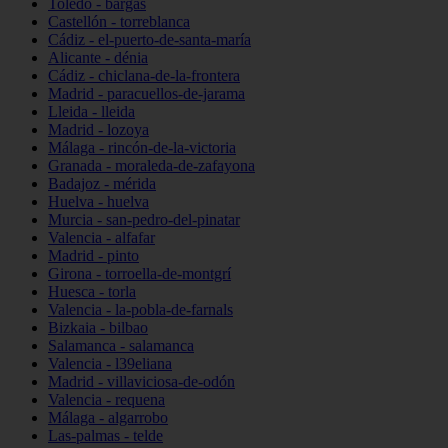
Toledo - bargas
Castellón - torreblanca
Cádiz - el-puerto-de-santa-maría
Alicante - dénia
Cádiz - chiclana-de-la-frontera
Madrid - paracuellos-de-jarama
Lleida - lleida
Madrid - lozoya
Málaga - rincón-de-la-victoria
Granada - moraleda-de-zafayona
Badajoz - mérida
Huelva - huelva
Murcia - san-pedro-del-pinatar
Valencia - alfafar
Madrid - pinto
Girona - torroella-de-montgrí
Huesca - torla
Valencia - la-pobla-de-farnals
Bizkaia - bilbao
Salamanca - salamanca
Valencia - l39eliana
Madrid - villaviciosa-de-odón
Valencia - requena
Málaga - algarrobo
Las-palmas - telde