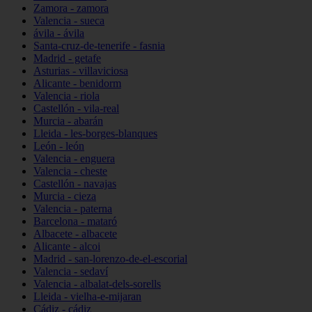
Zamora - zamora
Valencia - sueca
ávila - ávila
Santa-cruz-de-tenerife - fasnia
Madrid - getafe
Asturias - villaviciosa
Alicante - benidorm
Valencia - riola
Castellón - vila-real
Murcia - abarán
Lleida - les-borges-blanques
León - león
Valencia - enguera
Valencia - cheste
Castellón - navajas
Murcia - cieza
Valencia - paterna
Barcelona - mataró
Albacete - albacete
Alicante - alcoi
Madrid - san-lorenzo-de-el-escorial
Valencia - sedaví
Valencia - albalat-dels-sorells
Lleida - vielha-e-mijaran
Cádiz - cádiz