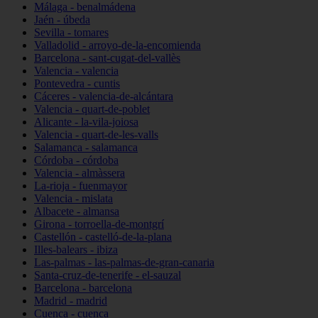
Málaga - benalmádena
Jaén - úbeda
Sevilla - tomares
Valladolid - arroyo-de-la-encomienda
Barcelona - sant-cugat-del-vallès
Valencia - valencia
Pontevedra - cuntis
Cáceres - valencia-de-alcántara
Valencia - quart-de-poblet
Alicante - la-vila-joiosa
Valencia - quart-de-les-valls
Salamanca - salamanca
Córdoba - córdoba
Valencia - almàssera
La-rioja - fuenmayor
Valencia - mislata
Albacete - almansa
Girona - torroella-de-montgrí
Castellón - castelló-de-la-plana
Illes-balears - ibiza
Las-palmas - las-palmas-de-gran-canaria
Santa-cruz-de-tenerife - el-sauzal
Barcelona - barcelona
Madrid - madrid
Cuenca - cuenca