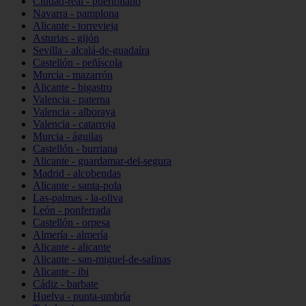
Ciudad-real - puertollano
Navarra - pamplona
Alicante - torrevieja
Asturias - gijón
Sevilla - alcalá-de-guadaíra
Castellón - peñíscola
Murcia - mazarrón
Alicante - bigastro
Valencia - paterna
Valencia - alboraya
Valencia - catarroja
Murcia - águilas
Castellón - burriana
Alicante - guardamar-del-segura
Madrid - alcobendas
Alicante - santa-pola
Las-palmas - la-oliva
León - ponferrada
Castellón - orpesa
Almería - almería
Alicante - alicante
Alicante - san-miguel-de-salinas
Alicante - ibi
Cádiz - barbate
Huelva - punta-umbría