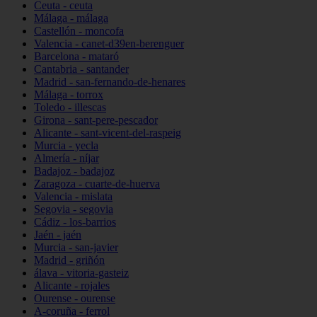
Ceuta - ceuta
Málaga - málaga
Castellón - moncofa
Valencia - canet-d39en-berenguer
Barcelona - mataró
Cantabria - santander
Madrid - san-fernando-de-henares
Málaga - torrox
Toledo - illescas
Girona - sant-pere-pescador
Alicante - sant-vicent-del-raspeig
Murcia - yecla
Almería - níjar
Badajoz - badajoz
Zaragoza - cuarte-de-huerva
Valencia - mislata
Segovia - segovia
Cádiz - los-barrios
Jaén - jaén
Murcia - san-javier
Madrid - griñón
álava - vitoria-gasteiz
Alicante - rojales
Ourense - ourense
A-coruña - ferrol