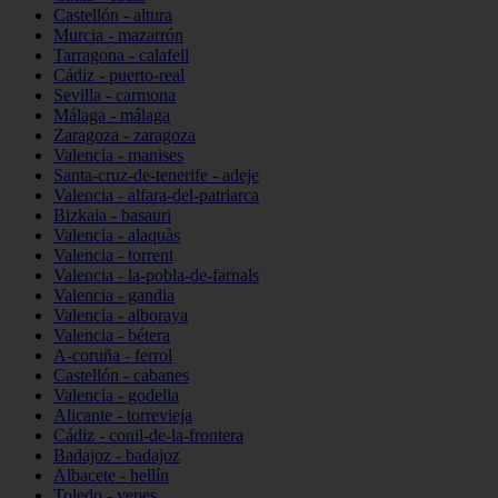
Castellón - altura
Murcia - mazarrón
Tarragona - calafell
Cádiz - puerto-real
Sevilla - carmona
Málaga - málaga
Zaragoza - zaragoza
Valencia - manises
Santa-cruz-de-tenerife - adeje
Valencia - alfara-del-patriarca
Bizkaia - basauri
Valencia - alaquàs
Valencia - torrent
Valencia - la-pobla-de-farnals
Valencia - gandia
Valencia - alboraya
Valencia - bétera
A-coruña - ferrol
Castellón - cabanes
Valencia - godella
Alicante - torrevieja
Cádiz - conil-de-la-frontera
Badajoz - badajoz
Albacete - hellín
Toledo - yepes