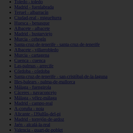
Toledo - toledo
Madrid - fuenlabrada
Teruel - albarracín
Ciudad-real - miguelturra
Huesca - benasque
Albacete - albacete
Madrid - bustarviejo
Murcia - cehegín
Santa-cruz-de-tenerife - santa-cruz-de-tenerife
Albacete - villarrobledo
Murcia - cartagena
Cuenca - cuenca
Las-palmas - arrecife
Córdoba - córdoba
Santa-cruz-de-tenerife - san-cristóbal-de-la-laguna
Illes-balears - palma-de-mallorca
Málaga - fuengirola
Cáceres - navaconcejo
Málaga - vélez-málaga
Madrid - campo-real
A-coruña - noia
Alicante - l39alfàs-del-pi
Madrid - torrejón-de-ardoz
Jaén - alcalá-la-real
Valencia - quart-de-poblet