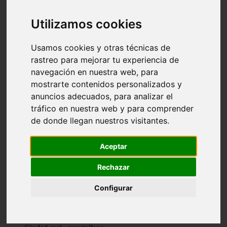
Valencia - beniparrell
Valencia - chiva
Utilizamos cookies
Murcia - calasparra
Valencia - burjassot
Valencia - sagunt
Usamos cookies y otras técnicas de
Alicante - alcoi
rastreo para mejorar tu experiencia de
Asturias - ribadesella
navegación en nuestra web, para
Castellón - benicàssim
Alicante - el-campello
mostrarte contenidos personalizados y
Pontevedra - o-grove
anuncios adecuados, para analizar el
Cádiz - rota
tráfico en nuestra web y para comprender
Madrid - las-rozas-de-madrid
Ciudad-real - ciudad-real
de donde llegan nuestros visitantes.
Madrid - tres-cantos
Las-palmas - yaiza
Alicante - altea
Aceptar
Alicante - elx
Alicante - calp
Rechazar
Zaragoza - zaragoza
Sevilla - sevilla
Configurar
Barcelona - barcelona
Madrid - madrid
Madrid - majadahonda
Valencia - gandia