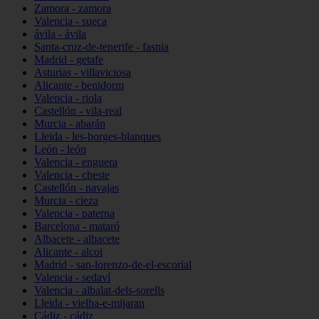
Zamora - zamora
Valencia - sueca
ávila - ávila
Santa-cruz-de-tenerife - fasnia
Madrid - getafe
Asturias - villaviciosa
Alicante - benidorm
Valencia - riola
Castellón - vila-real
Murcia - abarán
Lleida - les-borges-blanques
León - león
Valencia - enguera
Valencia - cheste
Castellón - navajas
Murcia - cieza
Valencia - paterna
Barcelona - mataró
Albacete - albacete
Alicante - alcoi
Madrid - san-lorenzo-de-el-escorial
Valencia - sedaví
Valencia - albalat-dels-sorells
Lleida - vielha-e-mijaran
Cádiz - cádiz