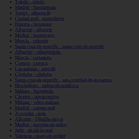
Toledo - toledo
Madrid - fuenlabrada
Teruel - albarracín
Ciudad-real - miguelturra
Huesca - benasque
Albacete - albacete
Madrid - bustarviejo
Murcia - cehegín
Santa-cruz-de-tenerife - santa-cruz-de-tenerife
Albacete - villarrobledo
Murcia - cartagena
Cuenca - cuenca
Las-palmas - arrecife
Córdoba - córdoba
Santa-cruz-de-tenerife - san-cristóbal-de-la-laguna
Illes-balears - palma-de-mallorca
Málaga - fuengirola
Cáceres - navaconcejo
Málaga - vélez-málaga
Madrid - campo-real
A-coruña - noia
Alicante - l39alfàs-del-pi
Madrid - torrejón-de-ardoz
Jaén - alcalá-la-real
Valencia - quart-de-poblet