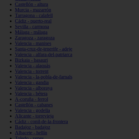
Castellón - altura
Murcia - mazarrón
Tarragona - calafell
Cádiz - puerto-real
Sevilla - carmona
Málaga - málaga
Zaragoza - zaragoza
Valencia - manises
Santa-cruz-de-tenerife - adeje
Valencia - alfara-del-patriarca
Bizkaia - basauri
Valencia - alaquàs
Valencia - torrent
Valencia - la-pobla-de-farnals
Valencia - gandia
Valencia - alboraya
Valencia - bétera
A-coruña - ferrol
Castellón - cabanes
Valencia - godella
Alicante - torrevieja
Cádiz - conil-de-la-frontera
Badajoz - badajoz
Albacete - hellín
Toledo - yepes