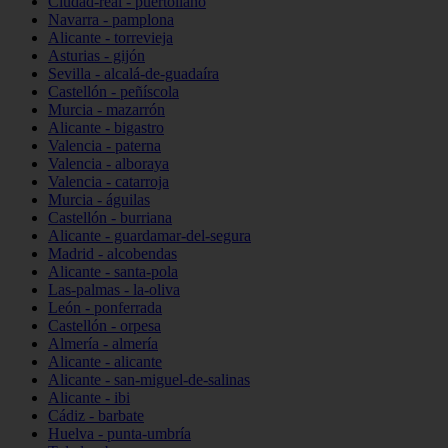
Ciudad-real - puertollano
Navarra - pamplona
Alicante - torrevieja
Asturias - gijón
Sevilla - alcalá-de-guadaíra
Castellón - peñíscola
Murcia - mazarrón
Alicante - bigastro
Valencia - paterna
Valencia - alboraya
Valencia - catarroja
Murcia - águilas
Castellón - burriana
Alicante - guardamar-del-segura
Madrid - alcobendas
Alicante - santa-pola
Las-palmas - la-oliva
León - ponferrada
Castellón - orpesa
Almería - almería
Alicante - alicante
Alicante - san-miguel-de-salinas
Alicante - ibi
Cádiz - barbate
Huelva - punta-umbría