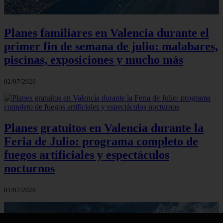
Planes familiares en Valencia durante el
primer fin de semana de julio: malabares,
piscinas, exposiciones y mucho más
02/07/2026
Planes gratuitos en Valencia durante la
Feria de Julio: programa completo de
fuegos artificiales y espectáculos
nocturnos
01/07/2026