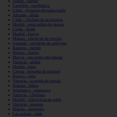
Toledo - bargas
Castellón - torreblanca
Cádiz - el-puerto-de-santa-maría
Alicante - dénia
Cádiz - chiclana-de-la-frontera
Madrid - paracuellos-de-jarama
Lleida - lleida
Madrid - lozoya
Málaga - rincón-de-la-victoria
Granada - moraleda-de-zafayona
Badajoz - mérida
Huelva - huelva
Murcia - san-pedro-del-pinatar
Valencia - alfafar
Madrid - pinto
Girona - torroella-de-montgrí
Huesca - torla
Valencia - la-pobla-de-farnals
Bizkaia - bilbao
Salamanca - salamanca
Valencia - l39eliana
Madrid - villaviciosa-de-odón
Valencia - requena
Málaga - algarrobo
Las-palmas - telde