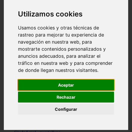
Valencia - beniparrell
Valencia - chiva
Utilizamos cookies
Murcia - calasparra
Valencia - burjassot
Valencia - sagunt
Usamos cookies y otras técnicas de
Alicante - alcoi
rastreo para mejorar tu experiencia de
Asturias - ribadesella
navegación en nuestra web, para
Castellón - benicàssim
Alicante - el-campello
mostrarte contenidos personalizados y
Pontevedra - o-grove
anuncios adecuados, para analizar el
Cádiz - rota
tráfico en nuestra web y para comprender
Madrid - las-rozas-de-madrid
Ciudad-real - ciudad-real
de donde llegan nuestros visitantes.
Madrid - tres-cantos
Las-palmas - yaiza
Alicante - altea
Aceptar
Alicante - elx
Alicante - calp
Rechazar
Zaragoza - zaragoza
Sevilla - sevilla
Configurar
Barcelona - barcelona
Madrid - madrid
Madrid - majadahonda
Valencia - gandia