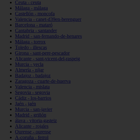
Ceuta - ceuta
Málaga - málaga
Castellón - moncofa
Valencia - canet-d39en-berenguer
Barcelona - mataró
Cantabria - santander
Madrid - san-fernando-de-henares
Málaga - torrox
Toledo - illescas
Girona - sant-pere-pescador
Alicante - sant-vicent-del-raspeig
Murcia - yecla
Almería - níjar
Badajoz - badajoz
Zaragoza - cuarte-de-huerva
Valencia - mislata
Segovia - segovia
Cádiz - los-barrios
Jaén - jaén
Murcia - san-javier
Madrid - griñón
álava - vitoria-gasteiz
Alicante - rojales
Ourense - ourense
A-coruña - ferrol