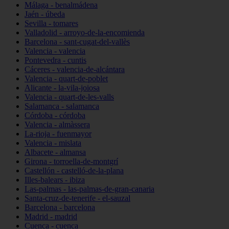
Málaga - benalmádena
Jaén - úbeda
Sevilla - tomares
Valladolid - arroyo-de-la-encomienda
Barcelona - sant-cugat-del-vallès
Valencia - valencia
Pontevedra - cuntis
Cáceres - valencia-de-alcántara
Valencia - quart-de-poblet
Alicante - la-vila-joiosa
Valencia - quart-de-les-valls
Salamanca - salamanca
Córdoba - córdoba
Valencia - almàssera
La-rioja - fuenmayor
Valencia - mislata
Albacete - almansa
Girona - torroella-de-montgrí
Castellón - castelló-de-la-plana
Illes-balears - ibiza
Las-palmas - las-palmas-de-gran-canaria
Santa-cruz-de-tenerife - el-sauzal
Barcelona - barcelona
Madrid - madrid
Cuenca - cuenca