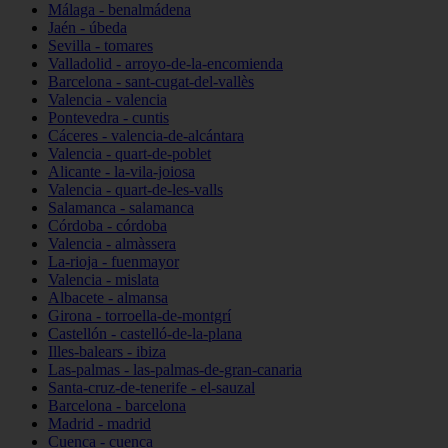
Málaga - benalmádena
Jaén - úbeda
Sevilla - tomares
Valladolid - arroyo-de-la-encomienda
Barcelona - sant-cugat-del-vallès
Valencia - valencia
Pontevedra - cuntis
Cáceres - valencia-de-alcántara
Valencia - quart-de-poblet
Alicante - la-vila-joiosa
Valencia - quart-de-les-valls
Salamanca - salamanca
Córdoba - córdoba
Valencia - almàssera
La-rioja - fuenmayor
Valencia - mislata
Albacete - almansa
Girona - torroella-de-montgrí
Castellón - castelló-de-la-plana
Illes-balears - ibiza
Las-palmas - las-palmas-de-gran-canaria
Santa-cruz-de-tenerife - el-sauzal
Barcelona - barcelona
Madrid - madrid
Cuenca - cuenca