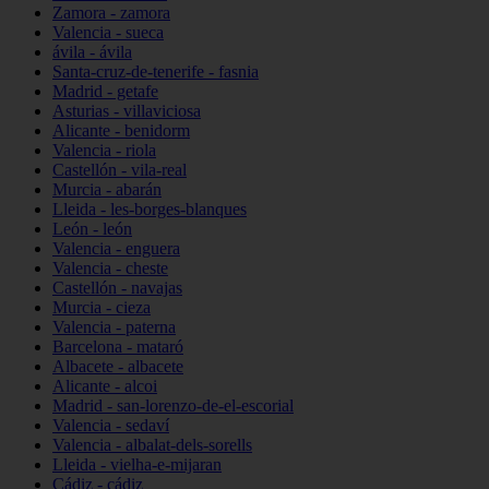
Zamora - zamora
Valencia - sueca
ávila - ávila
Santa-cruz-de-tenerife - fasnia
Madrid - getafe
Asturias - villaviciosa
Alicante - benidorm
Valencia - riola
Castellón - vila-real
Murcia - abarán
Lleida - les-borges-blanques
León - león
Valencia - enguera
Valencia - cheste
Castellón - navajas
Murcia - cieza
Valencia - paterna
Barcelona - mataró
Albacete - albacete
Alicante - alcoi
Madrid - san-lorenzo-de-el-escorial
Valencia - sedaví
Valencia - albalat-dels-sorells
Lleida - vielha-e-mijaran
Cádiz - cádiz