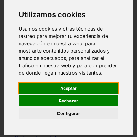
Valencia - beniparrell
Valencia - chiva
Utilizamos cookies
Murcia - calasparra
Valencia - burjassot
Valencia - sagunt
Usamos cookies y otras técnicas de
Alicante - alcoi
rastreo para mejorar tu experiencia de
Asturias - ribadesella
navegación en nuestra web, para
Castellón - benicàssim
Alicante - el-campello
mostrarte contenidos personalizados y
Pontevedra - o-grove
anuncios adecuados, para analizar el
Cádiz - rota
tráfico en nuestra web y para comprender
Madrid - las-rozas-de-madrid
Ciudad-real - ciudad-real
de donde llegan nuestros visitantes.
Madrid - tres-cantos
Las-palmas - yaiza
Alicante - altea
Aceptar
Alicante - elx
Alicante - calp
Rechazar
Zaragoza - zaragoza
Sevilla - sevilla
Configurar
Barcelona - barcelona
Madrid - madrid
Madrid - majadahonda
Valencia - gandia