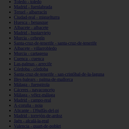
Toledo - toledo
Madrid - fuenlabrada
Teruel - albarracín
Ciudad-real - miguelturra
Huesca - benasque
Albacete - albacete
Madrid - bustarviejo
Murcia - cehegín
Santa-cruz-de-tenerife - santa-cruz-de-tenerife
Albacete - villarrobledo
Murcia - cartagena
Cuenca - cuenca
Las-palmas - arrecife
Córdoba - córdoba
Santa-cruz-de-tenerife - san-cristóbal-de-la-laguna
Illes-balears - palma-de-mallorca
Málaga - fuengirola
Cáceres - navaconcejo
Málaga - vélez-málaga
Madrid - campo-real
A-coruña - noia
Alicante - l39alfàs-del-pi
Madrid - torrejón-de-ardoz
Jaén - alcalá-la-real
Valencia - quart-de-poblet