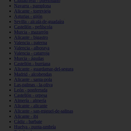
Ciudad-real - puertollano
Navarra - pamplona
Alicante - torrevieja
Asturias - gijón
Sevilla - alcalá-de-guadaíra
Castellón - peñíscola
Murcia - mazarrón
Alicante - bigastro
Valencia - paterna
Valencia - alboraya
Valencia - catarroja
Murcia - águilas
Castellón - burriana
Alicante - guardamar-del-segura
Madrid - alcobendas
Alicante - santa-pola
Las-palmas - la-oliva
León - ponferrada
Castellón - orpesa
Almería - almería
Alicante - alicante
Alicante - san-miguel-de-salinas
Alicante - ibi
Cádiz - barbate
Huelva - punta-umbría