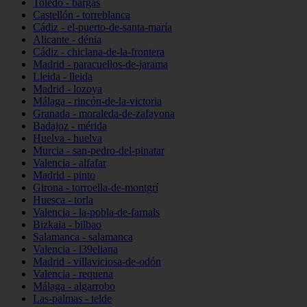
Toledo - bargas
Castellón - torreblanca
Cádiz - el-puerto-de-santa-maría
Alicante - dénia
Cádiz - chiclana-de-la-frontera
Madrid - paracuellos-de-jarama
Lleida - lleida
Madrid - lozoya
Málaga - rincón-de-la-victoria
Granada - moraleda-de-zafayona
Badajoz - mérida
Huelva - huelva
Murcia - san-pedro-del-pinatar
Valencia - alfafar
Madrid - pinto
Girona - torroella-de-montgrí
Huesca - torla
Valencia - la-pobla-de-farnals
Bizkaia - bilbao
Salamanca - salamanca
Valencia - l39eliana
Madrid - villaviciosa-de-odón
Valencia - requena
Málaga - algarrobo
Las-palmas - telde