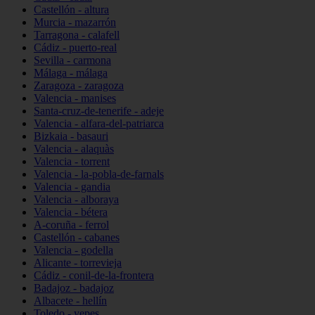
Castellón - altura
Murcia - mazarrón
Tarragona - calafell
Cádiz - puerto-real
Sevilla - carmona
Málaga - málaga
Zaragoza - zaragoza
Valencia - manises
Santa-cruz-de-tenerife - adeje
Valencia - alfara-del-patriarca
Bizkaia - basauri
Valencia - alaquàs
Valencia - torrent
Valencia - la-pobla-de-farnals
Valencia - gandia
Valencia - alboraya
Valencia - bétera
A-coruña - ferrol
Castellón - cabanes
Valencia - godella
Alicante - torrevieja
Cádiz - conil-de-la-frontera
Badajoz - badajoz
Albacete - hellín
Toledo - yepes