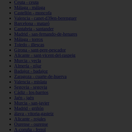
Ceuta - ceuta
Málaga - málaga
Castellón - moncofa
Valencia - canet-d39en-berenguer
Barcelona - mataró
Cantabria - santander
Madrid - san-fernando-de-henares
Málaga - torrox
Toledo - illescas
Girona - sant-pere-pescador
Alicante - sant-vicent-del-raspeig
Murcia - yecla
Almería - níjar
Badajoz - badajoz
Zaragoza - cuarte-de-huerva
Valencia - mislata
Segovia - segovia
Cádiz - los-barrios
Jaén - jaén
Murcia - san-javier
Madrid - griñón
álava - vitoria-gasteiz
Alicante - rojales
Ourense - ourense
A-coruña - ferrol