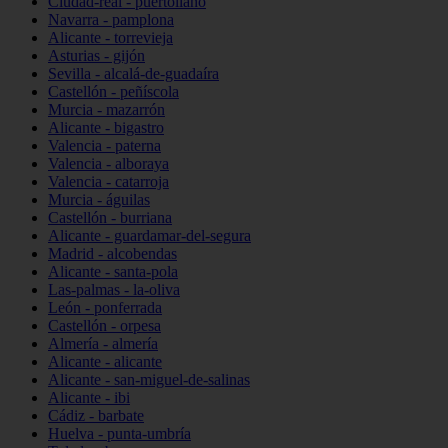
Ciudad-real - puertollano
Navarra - pamplona
Alicante - torrevieja
Asturias - gijón
Sevilla - alcalá-de-guadaíra
Castellón - peñíscola
Murcia - mazarrón
Alicante - bigastro
Valencia - paterna
Valencia - alboraya
Valencia - catarroja
Murcia - águilas
Castellón - burriana
Alicante - guardamar-del-segura
Madrid - alcobendas
Alicante - santa-pola
Las-palmas - la-oliva
León - ponferrada
Castellón - orpesa
Almería - almería
Alicante - alicante
Alicante - san-miguel-de-salinas
Alicante - ibi
Cádiz - barbate
Huelva - punta-umbría