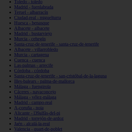
Toledo - toledo
Madrid - fuenlabrada
Teruel - albarracín
Ciudad-real - miguelturra
Huesca - benasque
Albacete - albacete
Madrid - bustarviejo
Murcia - cehegín
Santa-cruz-de-tenerife - santa-cruz-de-tenerife
Albacete - villarrobledo
Murcia - cartagena
Cuenca - cuenca
Las-palmas - arrecife
Córdoba - córdoba
Santa-cruz-de-tenerife - san-cristóbal-de-la-laguna
Illes-balears - palma-de-mallorca
Málaga - fuengirola
Cáceres - navaconcejo
Málaga - vélez-málaga
Madrid - campo-real
A-coruña - noia
Alicante - l39alfàs-del-pi
Madrid - torrejón-de-ardoz
Jaén - alcalá-la-real
Valencia - quart-de-poblet