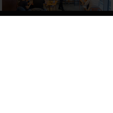
Opciones imperdibles para disfrutar del
viernes 10 de julio en Valencia:
gastronomía, deporte, música y cine al
aire libre
11/07/2026