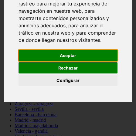
rastreo para mejorar tu experiencia de
Valencia - beniparrell
navegación en nuestra web, para
Valencia - chiva
Murcia - calasparra
mostrarte contenidos personalizados y
Valencia - burjassot
anuncios adecuados, para analizar el
Valencia - sagunt
tráfico en nuestra web y para comprender
Alicante - alcoi
Asturias - ribadesella
de donde llegan nuestros visitantes.
Castellón - benicàssim
Alicante - el-campello
Pontevedra - o-grove
Aceptar
Cádiz - rota
Madrid - las-rozas-de-madrid
Rechazar
Ciudad-real - ciudad-real
Madrid - tres-cantos
Configurar
Las-palmas - yaiza
Alicante - altea
Alicante - elx
Alicante - calp
Zaragoza - zaragoza
Sevilla - sevilla
Barcelona - barcelona
Madrid - madrid
Madrid - majadahonda
Valencia - gandia