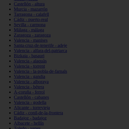
Castellón - altura
Murcia - mazarrón
Tarragona - calafell
Cádiz - puerto-real
Sevilla - carmona
Málaga - málaga
Zaragoza - zaragoza
Valencia - manises
Santa-cruz-de-tenerife - adeje
Valencia - alfara-del-patriarca
Bizkaia - basauri
Valencia - alaquàs
Valencia - torrent
Valencia - la-pobla-de-farnals
Valencia - gandia
Valencia - alboraya
Valencia - bétera
A-coruña - ferrol
Castellón - cabanes
Valencia - godella
Alicante - torrevieja
Cádiz - conil-de-la-frontera
Badajoz - badajoz
Albacete - hellín
Toledo - yepes