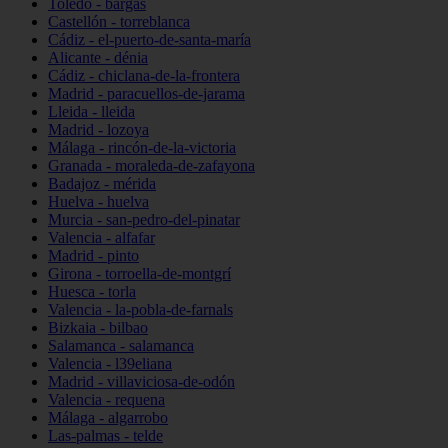
Toledo - bargas
Castellón - torreblanca
Cádiz - el-puerto-de-santa-maría
Alicante - dénia
Cádiz - chiclana-de-la-frontera
Madrid - paracuellos-de-jarama
Lleida - lleida
Madrid - lozoya
Málaga - rincón-de-la-victoria
Granada - moraleda-de-zafayona
Badajoz - mérida
Huelva - huelva
Murcia - san-pedro-del-pinatar
Valencia - alfafar
Madrid - pinto
Girona - torroella-de-montgrí
Huesca - torla
Valencia - la-pobla-de-farnals
Bizkaia - bilbao
Salamanca - salamanca
Valencia - l39eliana
Madrid - villaviciosa-de-odón
Valencia - requena
Málaga - algarrobo
Las-palmas - telde