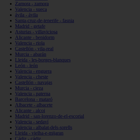
Zamora - zamora
Valencia - sueca
ávila - ávila
Santa-cruz-de-tenerife - fasnia
Madrid - getafe
Asturias - villaviciosa
Alicante - benidorm
Valencia - riola
Castellón - vila-real
Murcia - abarán
Lleida - les-borges-blanques
León - león
Valencia - enguera
Valencia - cheste
Castellón - navajas
Murcia - cieza
Valencia - paterna
Barcelona - mataró
Albacete - albacete
Alicante - alcoi
Madrid - san-lorenzo-de-el-escorial
Valencia - sedaví
Valencia - albalat-dels-sorells
Lleida - vielha-e-mijaran
Cádiz - cádiz