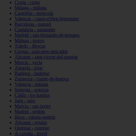
Ceuta - ceuta
Málaga - málaga
Castellón - moncofa
Valencia - canet-d39en-berenguer
Barcelona - mataró
Cantabria - santander
Madrid - san-fernando-de-henares
Málaga - torrox
Toledo - illescas
Girona - sant-pere-pescador
Alicante - sant-vicent-del-raspeig
Murcia - yecla
Almería - níjar
Badajoz - badajoz
Zaragoza - cuarte-de-huerva
Valencia - mislata
Segovia - segovia
Cádiz - los-barrios
Jaén - jaén
Murcia - san-javier
Madrid - griñón
álava - vitoria-gasteiz
Alicante - rojales
Ourense - ourense
A-coruña - ferrol