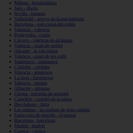
Málaga - benalmádena
Jaén - úbeda
Sevilla - tomares
Valladolid - arroyo-de-la-encomienda
Barcelona - sant-cugat-del-vallès
Valencia - valencia
Pontevedra - cuntis
Cáceres - valencia-de-alcántara
Valencia - quart-de-poblet
Alicante - la-vila-joiosa
Valencia - quart-de-les-valls
Salamanca - salamanca
Córdoba - córdoba
Valencia - almàssera
La-rioja - fuenmayor
Valencia - mislata
Albacete - almansa
Girona - torroella-de-montgrí
Castellón - castelló-de-la-plana
Illes-balears - ibiza
Las-palmas - las-palmas-de-gran-canaria
Santa-cruz-de-tenerife - el-sauzal
Barcelona - barcelona
Madrid - madrid
Cuenca - cuenca