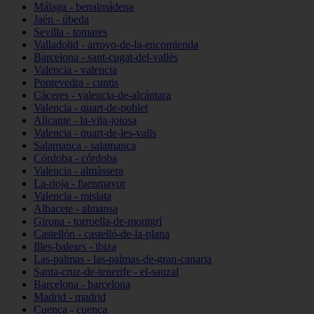
Málaga - benalmádena
Jaén - úbeda
Sevilla - tomares
Valladolid - arroyo-de-la-encomienda
Barcelona - sant-cugat-del-vallès
Valencia - valencia
Pontevedra - cuntis
Cáceres - valencia-de-alcántara
Valencia - quart-de-poblet
Alicante - la-vila-joiosa
Valencia - quart-de-les-valls
Salamanca - salamanca
Córdoba - córdoba
Valencia - almàssera
La-rioja - fuenmayor
Valencia - mislata
Albacete - almansa
Girona - torroella-de-montgrí
Castellón - castelló-de-la-plana
Illes-balears - ibiza
Las-palmas - las-palmas-de-gran-canaria
Santa-cruz-de-tenerife - el-sauzal
Barcelona - barcelona
Madrid - madrid
Cuenca - cuenca