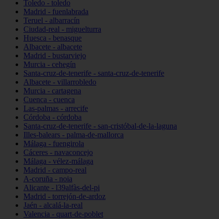
Toledo - toledo
Madrid - fuenlabrada
Teruel - albarracín
Ciudad-real - miguelturra
Huesca - benasque
Albacete - albacete
Madrid - bustarviejo
Murcia - cehegín
Santa-cruz-de-tenerife - santa-cruz-de-tenerife
Albacete - villarrobledo
Murcia - cartagena
Cuenca - cuenca
Las-palmas - arrecife
Córdoba - córdoba
Santa-cruz-de-tenerife - san-cristóbal-de-la-laguna
Illes-balears - palma-de-mallorca
Málaga - fuengirola
Cáceres - navaconcejo
Málaga - vélez-málaga
Madrid - campo-real
A-coruña - noia
Alicante - l39alfàs-del-pi
Madrid - torrejón-de-ardoz
Jaén - alcalá-la-real
Valencia - quart-de-poblet