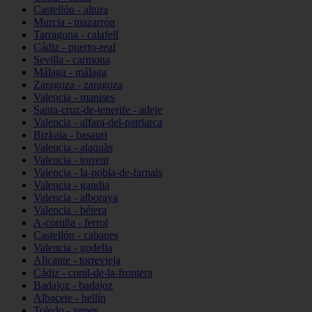
Castellón - altura
Murcia - mazarrón
Tarragona - calafell
Cádiz - puerto-real
Sevilla - carmona
Málaga - málaga
Zaragoza - zaragoza
Valencia - manises
Santa-cruz-de-tenerife - adeje
Valencia - alfara-del-patriarca
Bizkaia - basauri
Valencia - alaquàs
Valencia - torrent
Valencia - la-pobla-de-farnals
Valencia - gandia
Valencia - alboraya
Valencia - bétera
A-coruña - ferrol
Castellón - cabanes
Valencia - godella
Alicante - torrevieja
Cádiz - conil-de-la-frontera
Badajoz - badajoz
Albacete - hellín
Toledo - yepes