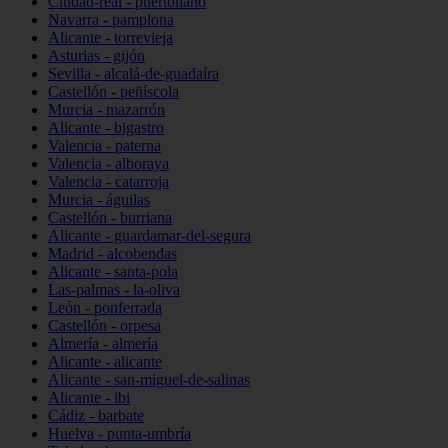
Ciudad-real - puertollano
Navarra - pamplona
Alicante - torrevieja
Asturias - gijón
Sevilla - alcalá-de-guadaíra
Castellón - peñíscola
Murcia - mazarrón
Alicante - bigastro
Valencia - paterna
Valencia - alboraya
Valencia - catarroja
Murcia - águilas
Castellón - burriana
Alicante - guardamar-del-segura
Madrid - alcobendas
Alicante - santa-pola
Las-palmas - la-oliva
León - ponferrada
Castellón - orpesa
Almería - almería
Alicante - alicante
Alicante - san-miguel-de-salinas
Alicante - ibi
Cádiz - barbate
Huelva - punta-umbría