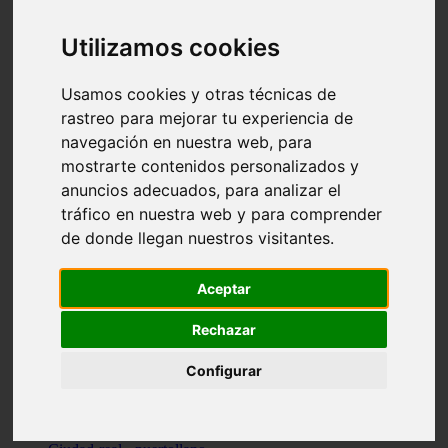
Valencia - beniparrell
Valencia - chiva
Utilizamos cookies
Murcia - calasparra
Valencia - burjassot
Valencia - sagunt
Usamos cookies y otras técnicas de
Alicante - alcoi
rastreo para mejorar tu experiencia de
Asturias - ribadesella
navegación en nuestra web, para
Castellón - benicàssim
Alicante - el-campello
mostrarte contenidos personalizados y
Pontevedra - o-grove
anuncios adecuados, para analizar el
Cádiz - rota
tráfico en nuestra web y para comprender
Madrid - las-rozas-de-madrid
Ciudad-real - ciudad-real
de donde llegan nuestros visitantes.
Madrid - tres-cantos
Las-palmas - yaiza
Alicante - altea
Aceptar
Alicante - elx
Alicante - calp
Rechazar
Zaragoza - zaragoza
Sevilla - sevilla
Configurar
Barcelona - barcelona
Madrid - madrid
Madrid - majadahonda
Valencia - gandia