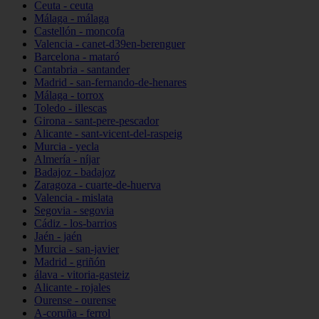
Ceuta - ceuta
Málaga - málaga
Castellón - moncofa
Valencia - canet-d39en-berenguer
Barcelona - mataró
Cantabria - santander
Madrid - san-fernando-de-henares
Málaga - torrox
Toledo - illescas
Girona - sant-pere-pescador
Alicante - sant-vicent-del-raspeig
Murcia - yecla
Almería - níjar
Badajoz - badajoz
Zaragoza - cuarte-de-huerva
Valencia - mislata
Segovia - segovia
Cádiz - los-barrios
Jaén - jaén
Murcia - san-javier
Madrid - griñón
álava - vitoria-gasteiz
Alicante - rojales
Ourense - ourense
A-coruña - ferrol