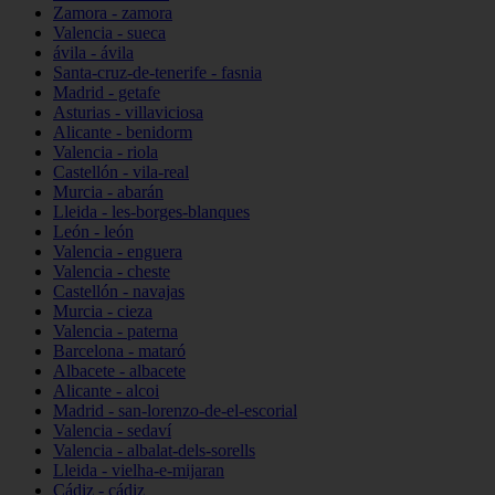
Zamora - zamora
Valencia - sueca
ávila - ávila
Santa-cruz-de-tenerife - fasnia
Madrid - getafe
Asturias - villaviciosa
Alicante - benidorm
Valencia - riola
Castellón - vila-real
Murcia - abarán
Lleida - les-borges-blanques
León - león
Valencia - enguera
Valencia - cheste
Castellón - navajas
Murcia - cieza
Valencia - paterna
Barcelona - mataró
Albacete - albacete
Alicante - alcoi
Madrid - san-lorenzo-de-el-escorial
Valencia - sedaví
Valencia - albalat-dels-sorells
Lleida - vielha-e-mijaran
Cádiz - cádiz