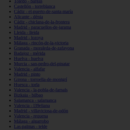
Toledo - bargas
Castellón - torreblanca
Cádiz - el-puerto-de-santa-maría
Alicante - dénia
Cádiz - chiclana-de-la-frontera
Madrid - paracuellos-de-jarama
Lleida - lleida
Madrid - lozoya
Málaga - rincón-de-la-victoria
Granada - moraleda-de-zafayona
Badajoz - mérida
Huelva - huelva
Murcia - san-pedro-del-pinatar
Valencia - alfafar
Madrid - pinto
Girona - torroella-de-montgrí
Huesca - torla
Valencia - la-pobla-de-farnals
Bizkaia - bilbao
Salamanca - salamanca
Valencia - l39eliana
Madrid - villaviciosa-de-odón
Valencia - requena
Málaga - algarrobo
Las-palmas - telde