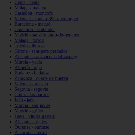
Ceuta - ceuta
Málaga - málaga
Castellón - moncofa
Valencia - canet-d39en-berenguer
Barcelona - mataró
Cantabria - santander
Madrid - san-fernando-de-henares
Málaga - torrox
Toledo - illescas
Girona - sant-pere-pescador
Alicante - sant-vicent-del-raspeig
Murcia - yecla
Almería - níjar
Badajoz - badajoz
Zaragoza - cuarte-de-huerva
Valencia - mislata
Segovia - segovia
Cádiz - los-barrios
Jaén - jaén
Murcia - san-javier
Madrid - griñón
álava - vitoria-gasteiz
Alicante - rojales
Ourense - ourense
A-coruña - ferrol