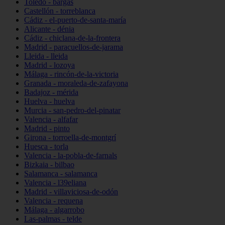
Toledo - bargas
Castellón - torreblanca
Cádiz - el-puerto-de-santa-maría
Alicante - dénia
Cádiz - chiclana-de-la-frontera
Madrid - paracuellos-de-jarama
Lleida - lleida
Madrid - lozoya
Málaga - rincón-de-la-victoria
Granada - moraleda-de-zafayona
Badajoz - mérida
Huelva - huelva
Murcia - san-pedro-del-pinatar
Valencia - alfafar
Madrid - pinto
Girona - torroella-de-montgrí
Huesca - torla
Valencia - la-pobla-de-farnals
Bizkaia - bilbao
Salamanca - salamanca
Valencia - l39eliana
Madrid - villaviciosa-de-odón
Valencia - requena
Málaga - algarrobo
Las-palmas - telde