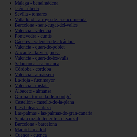
Málaga - benalmádena
Jaén - úbeda
Sevilla - tomares
Valladolid - arroyo-de-la-encomienda
Barcelona - sant-cugat-del-vallès
Valencia - valencia
Pontevedra - cuntis
Cáceres - valencia-de-alcántara
Valencia - quart-de-poblet
Alicante - la-vila-joiosa
Valencia - quart-de-les-valls
Salamanca - salamanca
Córdoba - córdoba
Valencia - almàssera
La-rioja - fuenmayor
Valencia - mislata
Albacete - almansa
Girona - torroella-de-montgrí
Castellón - castelló-de-la-plana
Illes-balears - ibiza
Las-palmas - las-palmas-de-gran-canaria
Santa-cruz-de-tenerife - el-sauzal
Barcelona - barcelona
Madrid - madrid
Cuenca - cuenca