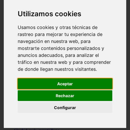
Valencia - beniparrell
Valencia - chiva
Utilizamos cookies
Murcia - calasparra
Valencia - burjassot
Valencia - sagunt
Usamos cookies y otras técnicas de
Alicante - alcoi
rastreo para mejorar tu experiencia de
Asturias - ribadesella
navegación en nuestra web, para
Castellón - benicàssim
Alicante - el-campello
mostrarte contenidos personalizados y
Pontevedra - o-grove
anuncios adecuados, para analizar el
Cádiz - rota
tráfico en nuestra web y para comprender
Madrid - las-rozas-de-madrid
Ciudad-real - ciudad-real
de donde llegan nuestros visitantes.
Madrid - tres-cantos
Las-palmas - yaiza
Alicante - altea
Aceptar
Alicante - elx
Alicante - calp
Rechazar
Zaragoza - zaragoza
Sevilla - sevilla
Configurar
Barcelona - barcelona
Madrid - madrid
Madrid - majadahonda
Valencia - gandia