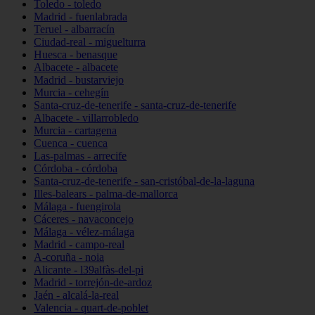
Toledo - toledo
Madrid - fuenlabrada
Teruel - albarracín
Ciudad-real - miguelturra
Huesca - benasque
Albacete - albacete
Madrid - bustarviejo
Murcia - cehegín
Santa-cruz-de-tenerife - santa-cruz-de-tenerife
Albacete - villarrobledo
Murcia - cartagena
Cuenca - cuenca
Las-palmas - arrecife
Córdoba - córdoba
Santa-cruz-de-tenerife - san-cristóbal-de-la-laguna
Illes-balears - palma-de-mallorca
Málaga - fuengirola
Cáceres - navaconcejo
Málaga - vélez-málaga
Madrid - campo-real
A-coruña - noia
Alicante - l39alfàs-del-pi
Madrid - torrejón-de-ardoz
Jaén - alcalá-la-real
Valencia - quart-de-poblet