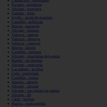
Ciudad-real - puertollano
Navarra - pamplona
Alicante - torrevieja
Asturias - gijón
Sevilla - alcalá-de-guadaíra
Castellón - peñíscola
Murcia - mazarrón
Alicante - bigastro
Valencia - paterna
Valencia - alboraya
Valencia - catarroja
Murcia - águilas
Castellón - burriana
Alicante - guardamar-del-segura
Madrid - alcobendas
Alicante - santa-pola
Las-palmas - la-oliva
León - ponferrada
Castellón - orpesa
Almería - almería
Alicante - alicante
Alicante - san-miguel-de-salinas
Alicante - ibi
Cádiz - barbate
Huelva - punta-umbría