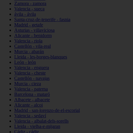
Zamora - zamora
Valencia - sueca
ávila - ávila
Santa-cruz-de-tenerife - fasnia
Madrid - getafe
Asturias - villaviciosa
Alicante - benidorm
Valencia - riola
Castellón - vila-real
Murcia - abarán
Lleida - les-borges-blanques
León - león
Valencia - enguera
Valencia - cheste
Castellón - navajas
Murcia - cieza
Valencia - paterna
Barcelona - mataró
Albacete - albacete
Alicante - alcoi
Madrid - san-lorenzo-de-el-escorial
Valencia - sedaví
Valencia - albalat-dels-sorells
Lleida - vielha-e-mijaran
Cádiz - cádiz