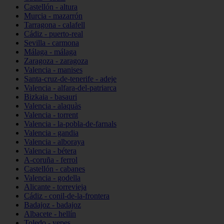
Castellón - altura
Murcia - mazarrón
Tarragona - calafell
Cádiz - puerto-real
Sevilla - carmona
Málaga - málaga
Zaragoza - zaragoza
Valencia - manises
Santa-cruz-de-tenerife - adeje
Valencia - alfara-del-patriarca
Bizkaia - basauri
Valencia - alaquàs
Valencia - torrent
Valencia - la-pobla-de-farnals
Valencia - gandia
Valencia - alboraya
Valencia - bétera
A-coruña - ferrol
Castellón - cabanes
Valencia - godella
Alicante - torrevieja
Cádiz - conil-de-la-frontera
Badajoz - badajoz
Albacete - hellín
Toledo - yepes