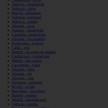
Valencia - beniparrell
Valencia - chiva
Murcia - calasparra
Valencia - burjassot
Valencia - sagunt
Alicante - alcoi
Asturias - ribadesella
Castellón - benicàssim
Alicante - el-campello
Pontevedra - o-grove
Cádiz - rota
Madrid - las-rozas-de-madrid
Ciudad-real - ciudad-real
Madrid - tres-cantos
Las-palmas - yaiza
Alicante - altea
Alicante - elx
Alicante - calp
Zaragoza - zaragoza
Sevilla - sevilla
Barcelona - barcelona
Madrid - madrid
Madrid - majadahonda
Valencia - gandia