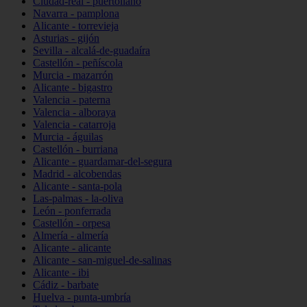
Ciudad-real - puertollano
Navarra - pamplona
Alicante - torrevieja
Asturias - gijón
Sevilla - alcalá-de-guadaíra
Castellón - peñíscola
Murcia - mazarrón
Alicante - bigastro
Valencia - paterna
Valencia - alboraya
Valencia - catarroja
Murcia - águilas
Castellón - burriana
Alicante - guardamar-del-segura
Madrid - alcobendas
Alicante - santa-pola
Las-palmas - la-oliva
León - ponferrada
Castellón - orpesa
Almería - almería
Alicante - alicante
Alicante - san-miguel-de-salinas
Alicante - ibi
Cádiz - barbate
Huelva - punta-umbría