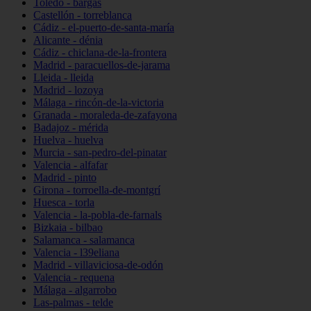
Toledo - bargas
Castellón - torreblanca
Cádiz - el-puerto-de-santa-maría
Alicante - dénia
Cádiz - chiclana-de-la-frontera
Madrid - paracuellos-de-jarama
Lleida - lleida
Madrid - lozoya
Málaga - rincón-de-la-victoria
Granada - moraleda-de-zafayona
Badajoz - mérida
Huelva - huelva
Murcia - san-pedro-del-pinatar
Valencia - alfafar
Madrid - pinto
Girona - torroella-de-montgrí
Huesca - torla
Valencia - la-pobla-de-farnals
Bizkaia - bilbao
Salamanca - salamanca
Valencia - l39eliana
Madrid - villaviciosa-de-odón
Valencia - requena
Málaga - algarrobo
Las-palmas - telde