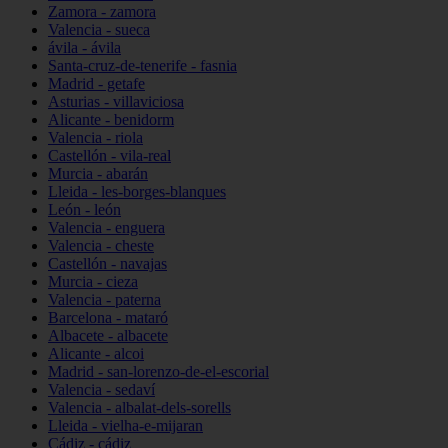
Zamora - zamora
Valencia - sueca
ávila - ávila
Santa-cruz-de-tenerife - fasnia
Madrid - getafe
Asturias - villaviciosa
Alicante - benidorm
Valencia - riola
Castellón - vila-real
Murcia - abarán
Lleida - les-borges-blanques
León - león
Valencia - enguera
Valencia - cheste
Castellón - navajas
Murcia - cieza
Valencia - paterna
Barcelona - mataró
Albacete - albacete
Alicante - alcoi
Madrid - san-lorenzo-de-el-escorial
Valencia - sedaví
Valencia - albalat-dels-sorells
Lleida - vielha-e-mijaran
Cádiz - cádiz