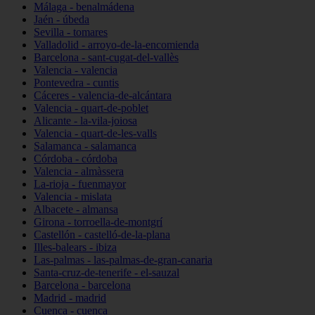
Málaga - benalmádena
Jaén - úbeda
Sevilla - tomares
Valladolid - arroyo-de-la-encomienda
Barcelona - sant-cugat-del-vallès
Valencia - valencia
Pontevedra - cuntis
Cáceres - valencia-de-alcántara
Valencia - quart-de-poblet
Alicante - la-vila-joiosa
Valencia - quart-de-les-valls
Salamanca - salamanca
Córdoba - córdoba
Valencia - almàssera
La-rioja - fuenmayor
Valencia - mislata
Albacete - almansa
Girona - torroella-de-montgrí
Castellón - castelló-de-la-plana
Illes-balears - ibiza
Las-palmas - las-palmas-de-gran-canaria
Santa-cruz-de-tenerife - el-sauzal
Barcelona - barcelona
Madrid - madrid
Cuenca - cuenca