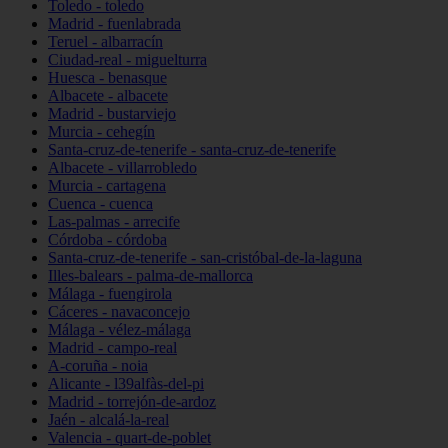
Toledo - toledo
Madrid - fuenlabrada
Teruel - albarracín
Ciudad-real - miguelturra
Huesca - benasque
Albacete - albacete
Madrid - bustarviejo
Murcia - cehegín
Santa-cruz-de-tenerife - santa-cruz-de-tenerife
Albacete - villarrobledo
Murcia - cartagena
Cuenca - cuenca
Las-palmas - arrecife
Córdoba - córdoba
Santa-cruz-de-tenerife - san-cristóbal-de-la-laguna
Illes-balears - palma-de-mallorca
Málaga - fuengirola
Cáceres - navaconcejo
Málaga - vélez-málaga
Madrid - campo-real
A-coruña - noia
Alicante - l39alfàs-del-pi
Madrid - torrejón-de-ardoz
Jaén - alcalá-la-real
Valencia - quart-de-poblet