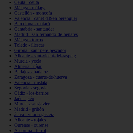
Ceuta - ceuta
Málaga - málaga
Castellón - moncofa
Valencia - canet-d39en-berenguer
Barcelona - mataró
Cantabria - santander
Madrid - san-fernando-de-henares
Málaga - torrox
Toledo - illescas
Girona - sant-pere-pescador
Alicante - sant-vicent-del-raspeig
Murcia - yecla
Almería - níjar
Badajoz - badajoz
Zaragoza - cuarte-de-huerva
Valencia - mislata
Segovia - segovia
Cádiz - los-barrios
Jaén - jaén
Murcia - san-javier
Madrid - griñón
álava - vitoria-gasteiz
Alicante - rojales
Ourense - ourense
A-coruña - ferrol