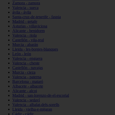
Zamora - zamora
Valencia - sueca
ávila - ávila
Santa-cruz-de-tenerife - fasnia
Madrid - getafe
Asturias - villaviciosa
Alicante - benidorm
Valencia - riola
Castellón - vila-real
Murcia - abarán
Lleida - les-borges-blanques
León - león
Valencia - enguera
Valencia - cheste
Castellón - navajas
Murcia - cieza
Valencia - paterna
Barcelona - mataró
Albacete - albacete
Alicante - alcoi
Madrid - san-lorenzo-de-el-escorial
Valencia - sedaví
Valencia - albalat-dels-sorells
Lleida - vielha-e-mijaran
Cádiz - cádiz