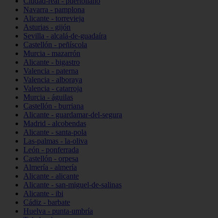
Ciudad-real - puertollano
Navarra - pamplona
Alicante - torrevieja
Asturias - gijón
Sevilla - alcalá-de-guadaíra
Castellón - peñíscola
Murcia - mazarrón
Alicante - bigastro
Valencia - paterna
Valencia - alboraya
Valencia - catarroja
Murcia - águilas
Castellón - burriana
Alicante - guardamar-del-segura
Madrid - alcobendas
Alicante - santa-pola
Las-palmas - la-oliva
León - ponferrada
Castellón - orpesa
Almería - almería
Alicante - alicante
Alicante - san-miguel-de-salinas
Alicante - ibi
Cádiz - barbate
Huelva - punta-umbría