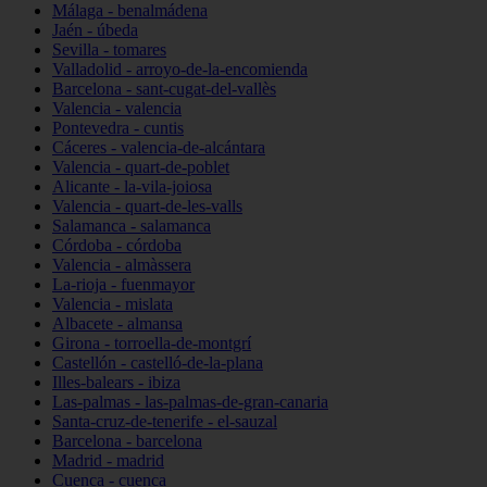
Málaga - benalmádena
Jaén - úbeda
Sevilla - tomares
Valladolid - arroyo-de-la-encomienda
Barcelona - sant-cugat-del-vallès
Valencia - valencia
Pontevedra - cuntis
Cáceres - valencia-de-alcántara
Valencia - quart-de-poblet
Alicante - la-vila-joiosa
Valencia - quart-de-les-valls
Salamanca - salamanca
Córdoba - córdoba
Valencia - almàssera
La-rioja - fuenmayor
Valencia - mislata
Albacete - almansa
Girona - torroella-de-montgrí
Castellón - castelló-de-la-plana
Illes-balears - ibiza
Las-palmas - las-palmas-de-gran-canaria
Santa-cruz-de-tenerife - el-sauzal
Barcelona - barcelona
Madrid - madrid
Cuenca - cuenca