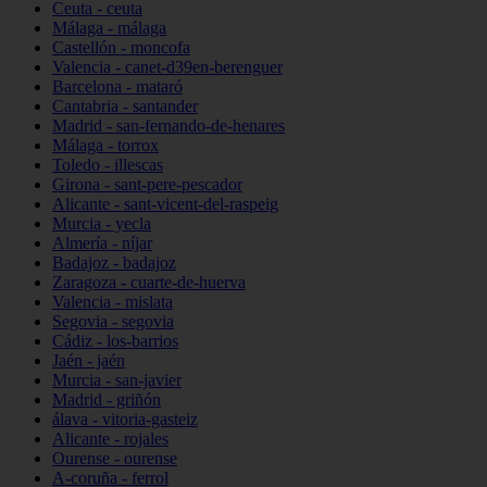
Ceuta - ceuta
Málaga - málaga
Castellón - moncofa
Valencia - canet-d39en-berenguer
Barcelona - mataró
Cantabria - santander
Madrid - san-fernando-de-henares
Málaga - torrox
Toledo - illescas
Girona - sant-pere-pescador
Alicante - sant-vicent-del-raspeig
Murcia - yecla
Almería - níjar
Badajoz - badajoz
Zaragoza - cuarte-de-huerva
Valencia - mislata
Segovia - segovia
Cádiz - los-barrios
Jaén - jaén
Murcia - san-javier
Madrid - griñón
álava - vitoria-gasteiz
Alicante - rojales
Ourense - ourense
A-coruña - ferrol