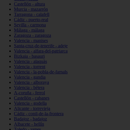
Castellón - altura
Murcia - mazarrón
Tarragona - calafell
Cádiz - puerto-real
Sevilla - carmona
Málaga - málaga
Zaragoza - zaragoza
Valencia - manises
Santa-cruz-de-tenerife - adeje
Valencia - alfara-del-patriarca
Bizkaia - basauri
Valencia - alaquàs
Valencia - torrent
Valencia - la-pobla-de-farnals
Valencia - gandia
Valencia - alboraya
Valencia - bétera
A-coruña - ferrol
Castellón - cabanes
Valencia - godella
Alicante - torrevieja
Cádiz - conil-de-la-frontera
Badajoz - badajoz
Albacete - hellín
Toledo - yepes