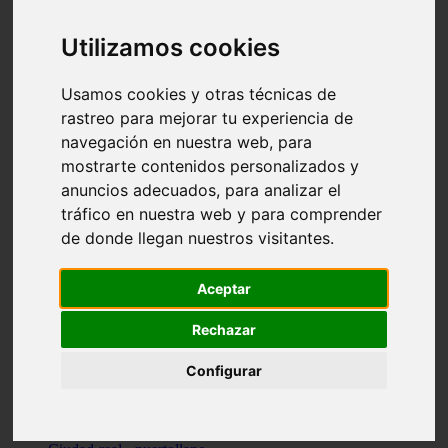
Valencia - beniparrell
Valencia - chiva
Utilizamos cookies
Murcia - calasparra
Valencia - burjassot
Valencia - sagunt
Usamos cookies y otras técnicas de
Alicante - alcoi
rastreo para mejorar tu experiencia de
Asturias - ribadesella
navegación en nuestra web, para
Castellón - benicàssim
Alicante - el-campello
mostrarte contenidos personalizados y
Pontevedra - o-grove
anuncios adecuados, para analizar el
Cádiz - rota
tráfico en nuestra web y para comprender
Madrid - las-rozas-de-madrid
Ciudad-real - ciudad-real
de donde llegan nuestros visitantes.
Madrid - tres-cantos
Las-palmas - yaiza
Alicante - altea
Aceptar
Alicante - elx
Alicante - calp
Rechazar
Zaragoza - zaragoza
Sevilla - sevilla
Configurar
Barcelona - barcelona
Madrid - madrid
Madrid - majadahonda
Valencia - gandia