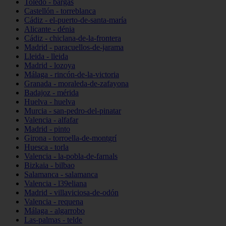
Toledo - bargas
Castellón - torreblanca
Cádiz - el-puerto-de-santa-maría
Alicante - dénia
Cádiz - chiclana-de-la-frontera
Madrid - paracuellos-de-jarama
Lleida - lleida
Madrid - lozoya
Málaga - rincón-de-la-victoria
Granada - moraleda-de-zafayona
Badajoz - mérida
Huelva - huelva
Murcia - san-pedro-del-pinatar
Valencia - alfafar
Madrid - pinto
Girona - torroella-de-montgrí
Huesca - torla
Valencia - la-pobla-de-farnals
Bizkaia - bilbao
Salamanca - salamanca
Valencia - l39eliana
Madrid - villaviciosa-de-odón
Valencia - requena
Málaga - algarrobo
Las-palmas - telde