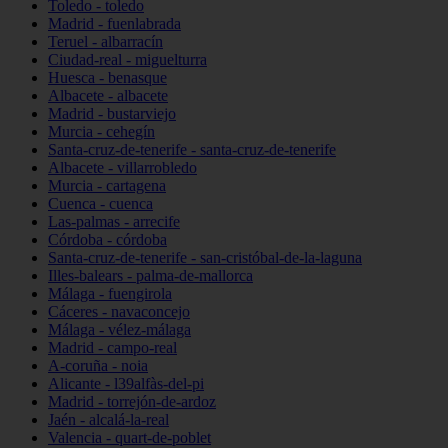
Toledo - toledo
Madrid - fuenlabrada
Teruel - albarracín
Ciudad-real - miguelturra
Huesca - benasque
Albacete - albacete
Madrid - bustarviejo
Murcia - cehegín
Santa-cruz-de-tenerife - santa-cruz-de-tenerife
Albacete - villarrobledo
Murcia - cartagena
Cuenca - cuenca
Las-palmas - arrecife
Córdoba - córdoba
Santa-cruz-de-tenerife - san-cristóbal-de-la-laguna
Illes-balears - palma-de-mallorca
Málaga - fuengirola
Cáceres - navaconcejo
Málaga - vélez-málaga
Madrid - campo-real
A-coruña - noia
Alicante - l39alfàs-del-pi
Madrid - torrejón-de-ardoz
Jaén - alcalá-la-real
Valencia - quart-de-poblet