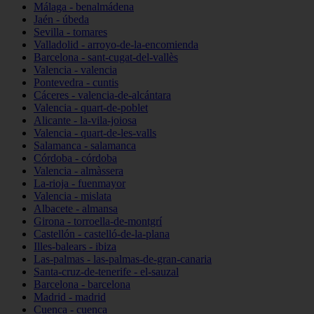
Málaga - benalmádena
Jaén - úbeda
Sevilla - tomares
Valladolid - arroyo-de-la-encomienda
Barcelona - sant-cugat-del-vallès
Valencia - valencia
Pontevedra - cuntis
Cáceres - valencia-de-alcántara
Valencia - quart-de-poblet
Alicante - la-vila-joiosa
Valencia - quart-de-les-valls
Salamanca - salamanca
Córdoba - córdoba
Valencia - almàssera
La-rioja - fuenmayor
Valencia - mislata
Albacete - almansa
Girona - torroella-de-montgrí
Castellón - castelló-de-la-plana
Illes-balears - ibiza
Las-palmas - las-palmas-de-gran-canaria
Santa-cruz-de-tenerife - el-sauzal
Barcelona - barcelona
Madrid - madrid
Cuenca - cuenca