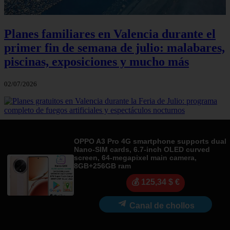
Planes familiares en Valencia durante el
primer fin de semana de julio: malabares,
piscinas, exposiciones y mucho más
02/07/2026
Planes gratuitos en Valencia durante la
OPPO A3 Pro 4G smartphone supports dual
Feria de Julio: programa completo de
Nano-SIM cards, 6.7-inch OLED curved
fuegos artificiales y espectáculos
screen, 64-megapixel main camera,
8GB+256GB ram
nocturnos
💰 125,34 $ €
01/07/2026
Canal de chollos