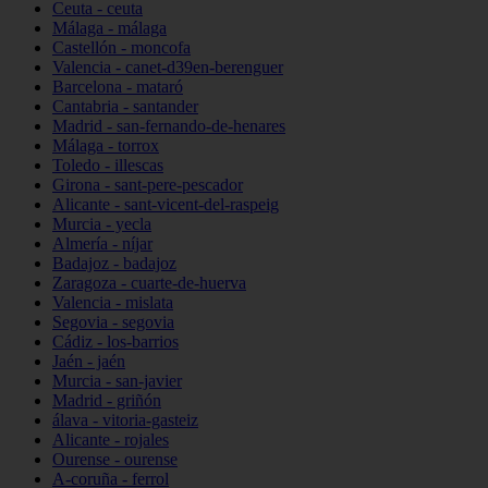
Ceuta - ceuta
Málaga - málaga
Castellón - moncofa
Valencia - canet-d39en-berenguer
Barcelona - mataró
Cantabria - santander
Madrid - san-fernando-de-henares
Málaga - torrox
Toledo - illescas
Girona - sant-pere-pescador
Alicante - sant-vicent-del-raspeig
Murcia - yecla
Almería - níjar
Badajoz - badajoz
Zaragoza - cuarte-de-huerva
Valencia - mislata
Segovia - segovia
Cádiz - los-barrios
Jaén - jaén
Murcia - san-javier
Madrid - griñón
álava - vitoria-gasteiz
Alicante - rojales
Ourense - ourense
A-coruña - ferrol