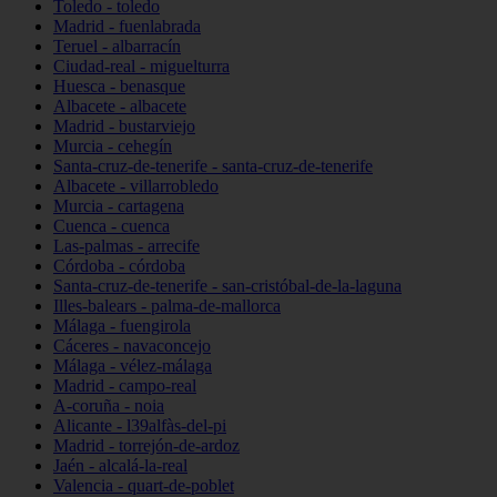
Toledo - toledo
Madrid - fuenlabrada
Teruel - albarracín
Ciudad-real - miguelturra
Huesca - benasque
Albacete - albacete
Madrid - bustarviejo
Murcia - cehegín
Santa-cruz-de-tenerife - santa-cruz-de-tenerife
Albacete - villarrobledo
Murcia - cartagena
Cuenca - cuenca
Las-palmas - arrecife
Córdoba - córdoba
Santa-cruz-de-tenerife - san-cristóbal-de-la-laguna
Illes-balears - palma-de-mallorca
Málaga - fuengirola
Cáceres - navaconcejo
Málaga - vélez-málaga
Madrid - campo-real
A-coruña - noia
Alicante - l39alfàs-del-pi
Madrid - torrejón-de-ardoz
Jaén - alcalá-la-real
Valencia - quart-de-poblet