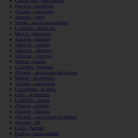
Ciudad-real - puertollano
Navarra - pamplona
Alicante - torrevieja
Asturias - gijón
Sevilla - alcalá-de-guadaíra
Castellón - peñíscola
Murcia - mazarrón
Alicante - bigastro
Valencia - paterna
Valencia - alboraya
Valencia - catarroja
Murcia - águilas
Castellón - burriana
Alicante - guardamar-del-segura
Madrid - alcobendas
Alicante - santa-pola
Las-palmas - la-oliva
León - ponferrada
Castellón - orpesa
Almería - almería
Alicante - alicante
Alicante - san-miguel-de-salinas
Alicante - ibi
Cádiz - barbate
Huelva - punta-umbría