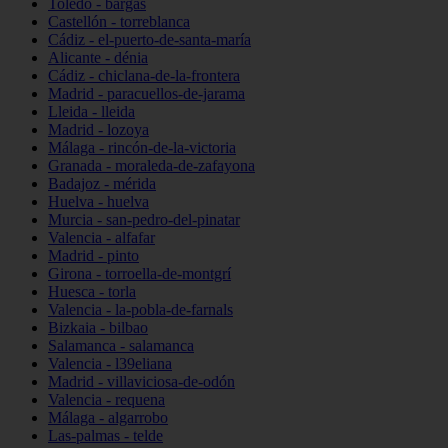
Toledo - bargas
Castellón - torreblanca
Cádiz - el-puerto-de-santa-maría
Alicante - dénia
Cádiz - chiclana-de-la-frontera
Madrid - paracuellos-de-jarama
Lleida - lleida
Madrid - lozoya
Málaga - rincón-de-la-victoria
Granada - moraleda-de-zafayona
Badajoz - mérida
Huelva - huelva
Murcia - san-pedro-del-pinatar
Valencia - alfafar
Madrid - pinto
Girona - torroella-de-montgrí
Huesca - torla
Valencia - la-pobla-de-farnals
Bizkaia - bilbao
Salamanca - salamanca
Valencia - l39eliana
Madrid - villaviciosa-de-odón
Valencia - requena
Málaga - algarrobo
Las-palmas - telde