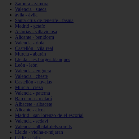
Zamora - zamora
Valencia - sueca
ávila - ávila
Santa-cruz-de-tenerife - fasnia
Madrid - getafe
Asturias - villaviciosa
Alicante - benidorm
Valencia - riola
Castellón - vila-real
Murcia - abarán
Lleida - les-borges-blanques
León - león
Valencia - enguera
Valencia - cheste
Castellón - navajas
Murcia - cieza
Valencia - paterna
Barcelona - mataró
Albacete - albacete
Alicante - alcoi
Madrid - san-lorenzo-de-el-escorial
Valencia - sedaví
Valencia - albalat-dels-sorells
Lleida - vielha-e-mijaran
Cádiz - cádiz