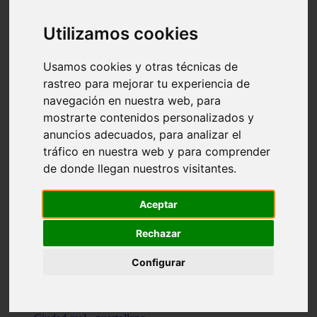
Valencia - beniparrell
Valencia - chiva
Utilizamos cookies
Murcia - calasparra
Valencia - burjassot
Valencia - sagunt
Usamos cookies y otras técnicas de
Alicante - alcoi
rastreo para mejorar tu experiencia de
Asturias - ribadesella
navegación en nuestra web, para
Castellón - benicàssim
Alicante - el-campello
mostrarte contenidos personalizados y
Pontevedra - o-grove
anuncios adecuados, para analizar el
Cádiz - rota
tráfico en nuestra web y para comprender
Madrid - las-rozas-de-madrid
Ciudad-real - ciudad-real
de donde llegan nuestros visitantes.
Madrid - tres-cantos
Las-palmas - yaiza
Alicante - altea
Aceptar
Alicante - elx
Alicante - calp
Rechazar
Zaragoza - zaragoza
Sevilla - sevilla
Configurar
Barcelona - barcelona
Madrid - madrid
Madrid - majadahonda
Valencia - gandia