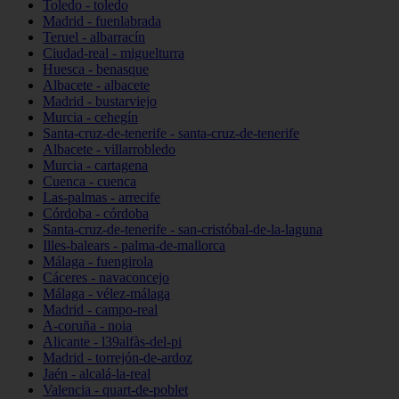
Toledo - toledo
Madrid - fuenlabrada
Teruel - albarracín
Ciudad-real - miguelturra
Huesca - benasque
Albacete - albacete
Madrid - bustarviejo
Murcia - cehegín
Santa-cruz-de-tenerife - santa-cruz-de-tenerife
Albacete - villarrobledo
Murcia - cartagena
Cuenca - cuenca
Las-palmas - arrecife
Córdoba - córdoba
Santa-cruz-de-tenerife - san-cristóbal-de-la-laguna
Illes-balears - palma-de-mallorca
Málaga - fuengirola
Cáceres - navaconcejo
Málaga - vélez-málaga
Madrid - campo-real
A-coruña - noia
Alicante - l39alfàs-del-pi
Madrid - torrejón-de-ardoz
Jaén - alcalá-la-real
Valencia - quart-de-poblet