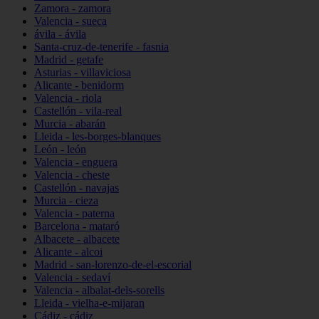
Zamora - zamora
Valencia - sueca
ávila - ávila
Santa-cruz-de-tenerife - fasnia
Madrid - getafe
Asturias - villaviciosa
Alicante - benidorm
Valencia - riola
Castellón - vila-real
Murcia - abarán
Lleida - les-borges-blanques
León - león
Valencia - enguera
Valencia - cheste
Castellón - navajas
Murcia - cieza
Valencia - paterna
Barcelona - mataró
Albacete - albacete
Alicante - alcoi
Madrid - san-lorenzo-de-el-escorial
Valencia - sedaví
Valencia - albalat-dels-sorells
Lleida - vielha-e-mijaran
Cádiz - cádiz