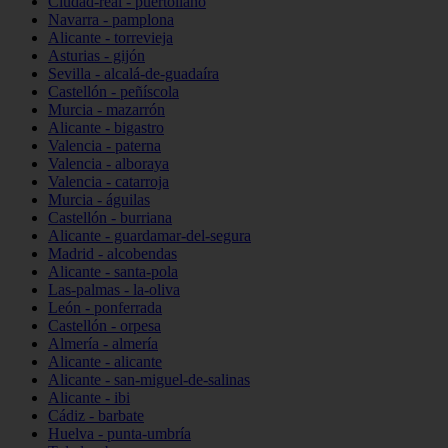
Ciudad-real - puertollano
Navarra - pamplona
Alicante - torrevieja
Asturias - gijón
Sevilla - alcalá-de-guadaíra
Castellón - peñíscola
Murcia - mazarrón
Alicante - bigastro
Valencia - paterna
Valencia - alboraya
Valencia - catarroja
Murcia - águilas
Castellón - burriana
Alicante - guardamar-del-segura
Madrid - alcobendas
Alicante - santa-pola
Las-palmas - la-oliva
León - ponferrada
Castellón - orpesa
Almería - almería
Alicante - alicante
Alicante - san-miguel-de-salinas
Alicante - ibi
Cádiz - barbate
Huelva - punta-umbría