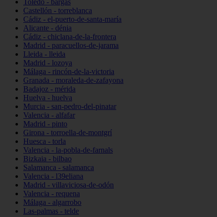
Toledo - bargas
Castellón - torreblanca
Cádiz - el-puerto-de-santa-maría
Alicante - dénia
Cádiz - chiclana-de-la-frontera
Madrid - paracuellos-de-jarama
Lleida - lleida
Madrid - lozoya
Málaga - rincón-de-la-victoria
Granada - moraleda-de-zafayona
Badajoz - mérida
Huelva - huelva
Murcia - san-pedro-del-pinatar
Valencia - alfafar
Madrid - pinto
Girona - torroella-de-montgrí
Huesca - torla
Valencia - la-pobla-de-farnals
Bizkaia - bilbao
Salamanca - salamanca
Valencia - l39eliana
Madrid - villaviciosa-de-odón
Valencia - requena
Málaga - algarrobo
Las-palmas - telde