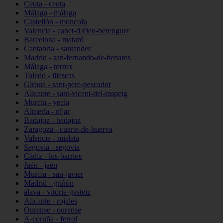
Ceuta - ceuta
Málaga - málaga
Castellón - moncofa
Valencia - canet-d39en-berenguer
Barcelona - mataró
Cantabria - santander
Madrid - san-fernando-de-henares
Málaga - torrox
Toledo - illescas
Girona - sant-pere-pescador
Alicante - sant-vicent-del-raspeig
Murcia - yecla
Almería - níjar
Badajoz - badajoz
Zaragoza - cuarte-de-huerva
Valencia - mislata
Segovia - segovia
Cádiz - los-barrios
Jaén - jaén
Murcia - san-javier
Madrid - griñón
álava - vitoria-gasteiz
Alicante - rojales
Ourense - ourense
A-coruña - ferrol