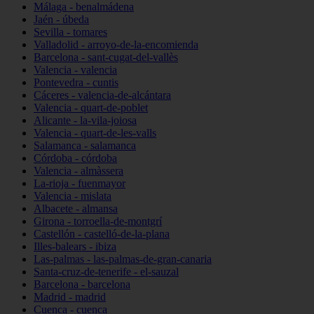
Málaga - benalmádena
Jaén - úbeda
Sevilla - tomares
Valladolid - arroyo-de-la-encomienda
Barcelona - sant-cugat-del-vallès
Valencia - valencia
Pontevedra - cuntis
Cáceres - valencia-de-alcántara
Valencia - quart-de-poblet
Alicante - la-vila-joiosa
Valencia - quart-de-les-valls
Salamanca - salamanca
Córdoba - córdoba
Valencia - almàssera
La-rioja - fuenmayor
Valencia - mislata
Albacete - almansa
Girona - torroella-de-montgrí
Castellón - castelló-de-la-plana
Illes-balears - ibiza
Las-palmas - las-palmas-de-gran-canaria
Santa-cruz-de-tenerife - el-sauzal
Barcelona - barcelona
Madrid - madrid
Cuenca - cuenca