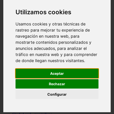
Valencia - beniparrell
Valencia - chiva
Utilizamos cookies
Murcia - calasparra
Valencia - burjassot
Valencia - sagunt
Usamos cookies y otras técnicas de
Alicante - alcoi
rastreo para mejorar tu experiencia de
Asturias - ribadesella
navegación en nuestra web, para
Castellón - benicàssim
Alicante - el-campello
mostrarte contenidos personalizados y
Pontevedra - o-grove
anuncios adecuados, para analizar el
Cádiz - rota
tráfico en nuestra web y para comprender
Madrid - las-rozas-de-madrid
Ciudad-real - ciudad-real
de donde llegan nuestros visitantes.
Madrid - tres-cantos
Las-palmas - yaiza
Alicante - altea
Aceptar
Alicante - elx
Alicante - calp
Rechazar
Zaragoza - zaragoza
Sevilla - sevilla
Configurar
Barcelona - barcelona
Madrid - madrid
Madrid - majadahonda
Valencia - gandia