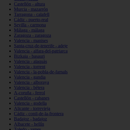
Castellón - altura
Murcia - mazarrón
Tarragona - calafell
Cádiz - puerto-real
Sevilla - carmona
Málaga - málaga
Zaragoza - zaragoza
Valencia - manises
Santa-cruz-de-tenerife - adeje
Valencia - alfara-del-patriarca
Bizkaia - basauri
Valencia - alaquàs
Valencia - torrent
Valencia - la-pobla-de-farnals
Valencia - gandia
Valencia - alboraya
Valencia - bétera
A-coruña - ferrol
Castellón - cabanes
Valencia - godella
Alicante - torrevieja
Cádiz - conil-de-la-frontera
Badajoz - badajoz
Albacete - hellín
Toledo - yepes