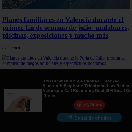
Planes familiares en Valencia durante el
primer fin de semana de julio: malabares,
piscinas, exposiciones y mucho más
02/07/2026
Planes gratuitos en Valencia durante la
BM310 Small Mobile Phones Unlocked
Feria de Julio: programa completo de
Bluetooth Earphone Telephone Low Radiati
fuegos artificiales y espectáculos
Automatic Call Recording Dual SIM Small Cel
Phone
nocturnos
💰 14,76 $ €
01/07/2026
Canal de chollos