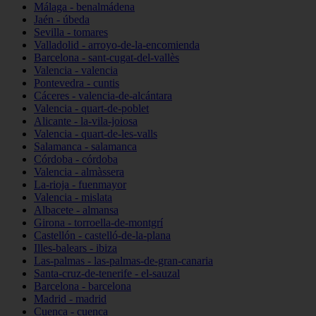
Málaga - benalmádena
Jaén - úbeda
Sevilla - tomares
Valladolid - arroyo-de-la-encomienda
Barcelona - sant-cugat-del-vallès
Valencia - valencia
Pontevedra - cuntis
Cáceres - valencia-de-alcántara
Valencia - quart-de-poblet
Alicante - la-vila-joiosa
Valencia - quart-de-les-valls
Salamanca - salamanca
Córdoba - córdoba
Valencia - almàssera
La-rioja - fuenmayor
Valencia - mislata
Albacete - almansa
Girona - torroella-de-montgrí
Castellón - castelló-de-la-plana
Illes-balears - ibiza
Las-palmas - las-palmas-de-gran-canaria
Santa-cruz-de-tenerife - el-sauzal
Barcelona - barcelona
Madrid - madrid
Cuenca - cuenca