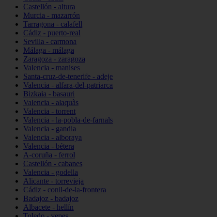
Castellón - altura
Murcia - mazarrón
Tarragona - calafell
Cádiz - puerto-real
Sevilla - carmona
Málaga - málaga
Zaragoza - zaragoza
Valencia - manises
Santa-cruz-de-tenerife - adeje
Valencia - alfara-del-patriarca
Bizkaia - basauri
Valencia - alaquàs
Valencia - torrent
Valencia - la-pobla-de-farnals
Valencia - gandia
Valencia - alboraya
Valencia - bétera
A-coruña - ferrol
Castellón - cabanes
Valencia - godella
Alicante - torrevieja
Cádiz - conil-de-la-frontera
Badajoz - badajoz
Albacete - hellín
Toledo - yepes