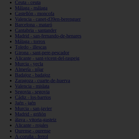
Ceuta - ceuta
Málaga - málaga
Castellón - moncofa
Valencia - canet-d39en-berenguer
Barcelona - mataró
Cantabria - santander
Madrid - san-fernando-de-henares
Málaga - torrox
Toledo - illescas
Girona - sant-pere-pescador
Alicante - sant-vicent-del-raspeig
Murcia - yecla
Almería - níjar
Badajoz - badajoz
Zaragoza - cuarte-de-huerva
Valencia - mislata
Segovia - segovia
Cádiz - los-barrios
Jaén - jaén
Murcia - san-javier
Madrid - griñón
álava - vitoria-gasteiz
Alicante - rojales
Ourense - ourense
A-coruña - ferrol