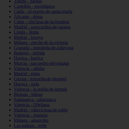
Toledo - bargas
Castellón - torreblanca
Cádiz - el-puerto-de-santa-maría
Alicante - dénia
Cádiz - chiclana-de-la-frontera
Madrid - paracuellos-de-jarama
Lleida - lleida
Madrid - lozoya
Málaga - rincón-de-la-victoria
Granada - moraleda-de-zafayona
Badajoz - mérida
Huelva - huelva
Murcia - san-pedro-del-pinatar
Valencia - alfafar
Madrid - pinto
Girona - torroella-de-montgrí
Huesca - torla
Valencia - la-pobla-de-farnals
Bizkaia - bilbao
Salamanca - salamanca
Valencia - l39eliana
Madrid - villaviciosa-de-odón
Valencia - requena
Málaga - algarrobo
Las-palmas - telde