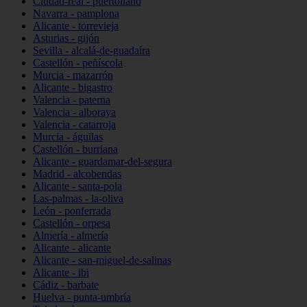
Ciudad-real - puertollano
Navarra - pamplona
Alicante - torrevieja
Asturias - gijón
Sevilla - alcalá-de-guadaíra
Castellón - peñíscola
Murcia - mazarrón
Alicante - bigastro
Valencia - paterna
Valencia - alboraya
Valencia - catarroja
Murcia - águilas
Castellón - burriana
Alicante - guardamar-del-segura
Madrid - alcobendas
Alicante - santa-pola
Las-palmas - la-oliva
León - ponferrada
Castellón - orpesa
Almería - almería
Alicante - alicante
Alicante - san-miguel-de-salinas
Alicante - ibi
Cádiz - barbate
Huelva - punta-umbría