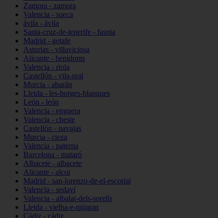
Zamora - zamora
Valencia - sueca
ávila - ávila
Santa-cruz-de-tenerife - fasnia
Madrid - getafe
Asturias - villaviciosa
Alicante - benidorm
Valencia - riola
Castellón - vila-real
Murcia - abarán
Lleida - les-borges-blanques
León - león
Valencia - enguera
Valencia - cheste
Castellón - navajas
Murcia - cieza
Valencia - paterna
Barcelona - mataró
Albacete - albacete
Alicante - alcoi
Madrid - san-lorenzo-de-el-escorial
Valencia - sedaví
Valencia - albalat-dels-sorells
Lleida - vielha-e-mijaran
Cádiz - cádiz