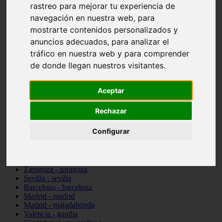
rastreo para mejorar tu experiencia de
Valencia - beniparrell
navegación en nuestra web, para
Valencia - chiva
Murcia - calasparra
mostrarte contenidos personalizados y
Valencia - burjassot
anuncios adecuados, para analizar el
Valencia - sagunt
tráfico en nuestra web y para comprender
Alicante - alcoi
Asturias - ribadesella
de donde llegan nuestros visitantes.
Castellón - benicàssim
Alicante - el-campello
Pontevedra - o-grove
Aceptar
Cádiz - rota
Madrid - las-rozas-de-madrid
Rechazar
Ciudad-real - ciudad-real
Madrid - tres-cantos
Configurar
Las-palmas - yaiza
Alicante - altea
Alicante - elx
Alicante - calp
Zaragoza - zaragoza
Sevilla - sevilla
Barcelona - barcelona
Madrid - madrid
Madrid - majadahonda
Valencia - gandia