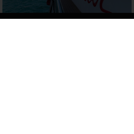
Descubre Valencia desde el mar: cinco
travesías únicas en catamarán
07/07/2026