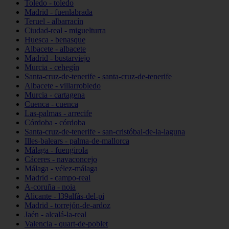
Toledo - toledo
Madrid - fuenlabrada
Teruel - albarracín
Ciudad-real - miguelturra
Huesca - benasque
Albacete - albacete
Madrid - bustarviejo
Murcia - cehegín
Santa-cruz-de-tenerife - santa-cruz-de-tenerife
Albacete - villarrobledo
Murcia - cartagena
Cuenca - cuenca
Las-palmas - arrecife
Córdoba - córdoba
Santa-cruz-de-tenerife - san-cristóbal-de-la-laguna
Illes-balears - palma-de-mallorca
Málaga - fuengirola
Cáceres - navaconcejo
Málaga - vélez-málaga
Madrid - campo-real
A-coruña - noia
Alicante - l39alfàs-del-pi
Madrid - torrejón-de-ardoz
Jaén - alcalá-la-real
Valencia - quart-de-poblet