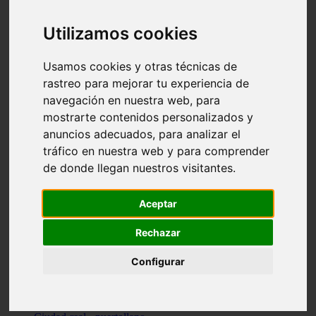
Valencia - beniparrell
Valencia - chiva
Utilizamos cookies
Murcia - calasparra
Valencia - burjassot
Valencia - sagunt
Usamos cookies y otras técnicas de
Alicante - alcoi
rastreo para mejorar tu experiencia de
Asturias - ribadesella
navegación en nuestra web, para
Castellón - benicàssim
Alicante - el-campello
mostrarte contenidos personalizados y
Pontevedra - o-grove
anuncios adecuados, para analizar el
Cádiz - rota
tráfico en nuestra web y para comprender
Madrid - las-rozas-de-madrid
Ciudad-real - ciudad-real
de donde llegan nuestros visitantes.
Madrid - tres-cantos
Las-palmas - yaiza
Alicante - altea
Aceptar
Alicante - elx
Alicante - calp
Rechazar
Zaragoza - zaragoza
Sevilla - sevilla
Configurar
Barcelona - barcelona
Madrid - madrid
Madrid - majadahonda
Valencia - gandia