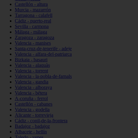
Castellón - altura
Murcia - mazarrón
Tarragona - calafell
Cádiz - puerto-real
Sevilla - carmona
Málaga - málaga
Zaragoza - zaragoza
Valencia - manises
Santa-cruz-de-tenerife - adeje
Valencia - alfara-del-patriarca
Bizkaia - basauri
Valencia - alaquàs
Valencia - torrent
Valencia - la-pobla-de-farnals
Valencia - gandia
Valencia - alboraya
Valencia - bétera
A-coruña - ferrol
Castellón - cabanes
Valencia - godella
Alicante - torrevieja
Cádiz - conil-de-la-frontera
Badajoz - badajoz
Albacete - hellín
Toledo - yepes