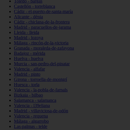
Toledo - bargas
Castellón - torreblanca
Cádiz - el-puerto-de-santa-maría
Alicante - dénia
Cádiz - chiclana-de-la-frontera
Madrid - paracuellos-de-jarama
Lleida - lleida
Madrid - lozoya
Málaga - rincón-de-la-victoria
Granada - moraleda-de-zafayona
Badajoz - mérida
Huelva - huelva
Murcia - san-pedro-del-pinatar
Valencia - alfafar
Madrid - pinto
Girona - torroella-de-montgrí
Huesca - torla
Valencia - la-pobla-de-farnals
Bizkaia - bilbao
Salamanca - salamanca
Valencia - l39eliana
Madrid - villaviciosa-de-odón
Valencia - requena
Málaga - algarrobo
Las-palmas - telde