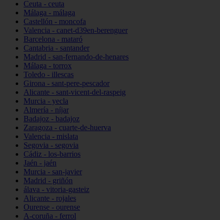
Ceuta - ceuta
Málaga - málaga
Castellón - moncofa
Valencia - canet-d39en-berenguer
Barcelona - mataró
Cantabria - santander
Madrid - san-fernando-de-henares
Málaga - torrox
Toledo - illescas
Girona - sant-pere-pescador
Alicante - sant-vicent-del-raspeig
Murcia - yecla
Almería - níjar
Badajoz - badajoz
Zaragoza - cuarte-de-huerva
Valencia - mislata
Segovia - segovia
Cádiz - los-barrios
Jaén - jaén
Murcia - san-javier
Madrid - griñón
álava - vitoria-gasteiz
Alicante - rojales
Ourense - ourense
A-coruña - ferrol