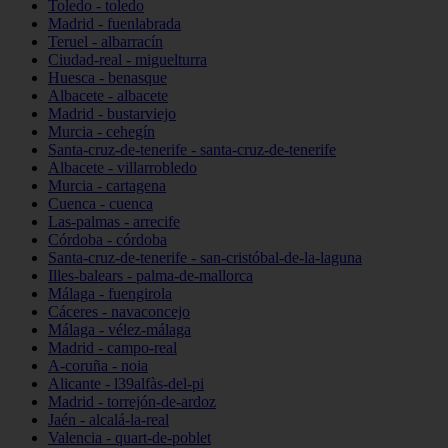
Toledo - toledo
Madrid - fuenlabrada
Teruel - albarracín
Ciudad-real - miguelturra
Huesca - benasque
Albacete - albacete
Madrid - bustarviejo
Murcia - cehegín
Santa-cruz-de-tenerife - santa-cruz-de-tenerife
Albacete - villarrobledo
Murcia - cartagena
Cuenca - cuenca
Las-palmas - arrecife
Córdoba - córdoba
Santa-cruz-de-tenerife - san-cristóbal-de-la-laguna
Illes-balears - palma-de-mallorca
Málaga - fuengirola
Cáceres - navaconcejo
Málaga - vélez-málaga
Madrid - campo-real
A-coruña - noia
Alicante - l39alfàs-del-pi
Madrid - torrejón-de-ardoz
Jaén - alcalá-la-real
Valencia - quart-de-poblet