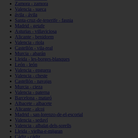
Zamora - zamora
Valencia - sueca
ávila - ávila
Santa-cruz-de-tenerife - fasnia
Madrid - getafe
Asturias - villaviciosa
Alicante - benidorm
Valencia - riola
Castellón - vila-real
Murcia - abarán
Lleida - les-borges-blanques
León - león
Valencia - enguera
Valencia - cheste
Castellón - navajas
Murcia - cieza
Valencia - paterna
Barcelona - mataró
Albacete - albacete
Alicante - alcoi
Madrid - san-lorenzo-de-el-escorial
Valencia - sedaví
Valencia - albalat-dels-sorells
Lleida - vielha-e-mijaran
Cádiz - cádiz