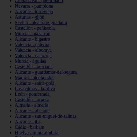
Ciudad-real - puertollano
Navarra - pamplona
Alicante - torrevieja
Asturias - gijón
Sevilla - alcalá-de-guadaíra
Castellón - peñíscola
Murcia - mazarrón
Alicante - bigastro
Valencia - paterna
Valencia - alboraya
Valencia - catarroja
Murcia - águilas
Castellón - burriana
Alicante - guardamar-del-segura
Madrid - alcobendas
Alicante - santa-pola
Las-palmas - la-oliva
León - ponferrada
Castellón - orpesa
Almería - almería
Alicante - alicante
Alicante - san-miguel-de-salinas
Alicante - ibi
Cádiz - barbate
Huelva - punta-umbría