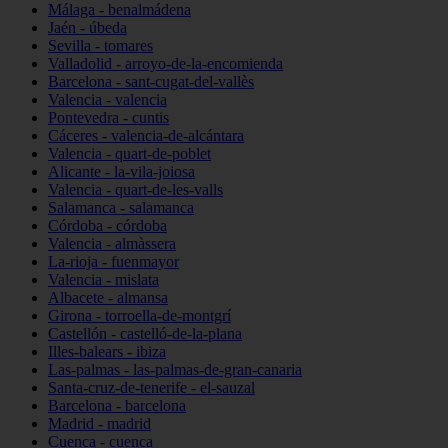
Málaga - benalmádena
Jaén - úbeda
Sevilla - tomares
Valladolid - arroyo-de-la-encomienda
Barcelona - sant-cugat-del-vallès
Valencia - valencia
Pontevedra - cuntis
Cáceres - valencia-de-alcántara
Valencia - quart-de-poblet
Alicante - la-vila-joiosa
Valencia - quart-de-les-valls
Salamanca - salamanca
Córdoba - córdoba
Valencia - almàssera
La-rioja - fuenmayor
Valencia - mislata
Albacete - almansa
Girona - torroella-de-montgrí
Castellón - castelló-de-la-plana
Illes-balears - ibiza
Las-palmas - las-palmas-de-gran-canaria
Santa-cruz-de-tenerife - el-sauzal
Barcelona - barcelona
Madrid - madrid
Cuenca - cuenca