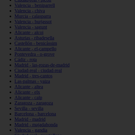
Valencia - beniparrell
Valencia - chiva
Murcia - calasparra
Valencia - burjassot
Valencia - sagunt
Alicante - alcoi
Asturias - ribadesella
Castellón - benicàssim
Alicante - el-campello
Pontevedra - o-grove
Cádiz - rota
Madrid - las-rozas-de-madrid
Ciudad-real - ciudad-real
Madrid - tres-cantos
Las-palmas - yaiza
Alicante - altea
Alicante - elx
Alicante - calp
Zaragoza - zaragoza
Sevilla - sevilla
Barcelona - barcelona
Madrid - madrid
Madrid - majadahonda
Valencia - gandia