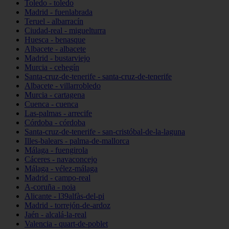
Toledo - toledo
Madrid - fuenlabrada
Teruel - albarracín
Ciudad-real - miguelturra
Huesca - benasque
Albacete - albacete
Madrid - bustarviejo
Murcia - cehegín
Santa-cruz-de-tenerife - santa-cruz-de-tenerife
Albacete - villarrobledo
Murcia - cartagena
Cuenca - cuenca
Las-palmas - arrecife
Córdoba - córdoba
Santa-cruz-de-tenerife - san-cristóbal-de-la-laguna
Illes-balears - palma-de-mallorca
Málaga - fuengirola
Cáceres - navaconcejo
Málaga - vélez-málaga
Madrid - campo-real
A-coruña - noia
Alicante - l39alfàs-del-pi
Madrid - torrejón-de-ardoz
Jaén - alcalá-la-real
Valencia - quart-de-poblet