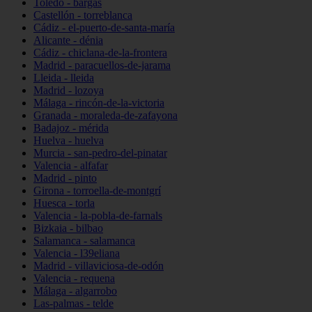
Toledo - bargas
Castellón - torreblanca
Cádiz - el-puerto-de-santa-maría
Alicante - dénia
Cádiz - chiclana-de-la-frontera
Madrid - paracuellos-de-jarama
Lleida - lleida
Madrid - lozoya
Málaga - rincón-de-la-victoria
Granada - moraleda-de-zafayona
Badajoz - mérida
Huelva - huelva
Murcia - san-pedro-del-pinatar
Valencia - alfafar
Madrid - pinto
Girona - torroella-de-montgrí
Huesca - torla
Valencia - la-pobla-de-farnals
Bizkaia - bilbao
Salamanca - salamanca
Valencia - l39eliana
Madrid - villaviciosa-de-odón
Valencia - requena
Málaga - algarrobo
Las-palmas - telde