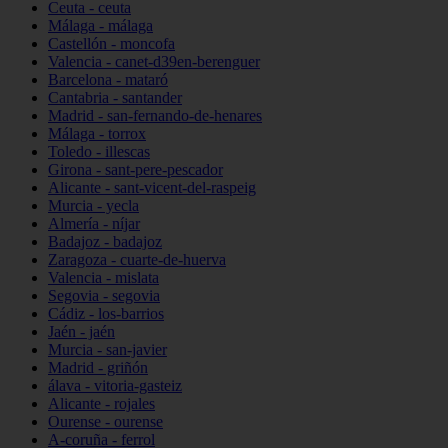
Ceuta - ceuta
Málaga - málaga
Castellón - moncofa
Valencia - canet-d39en-berenguer
Barcelona - mataró
Cantabria - santander
Madrid - san-fernando-de-henares
Málaga - torrox
Toledo - illescas
Girona - sant-pere-pescador
Alicante - sant-vicent-del-raspeig
Murcia - yecla
Almería - níjar
Badajoz - badajoz
Zaragoza - cuarte-de-huerva
Valencia - mislata
Segovia - segovia
Cádiz - los-barrios
Jaén - jaén
Murcia - san-javier
Madrid - griñón
álava - vitoria-gasteiz
Alicante - rojales
Ourense - ourense
A-coruña - ferrol