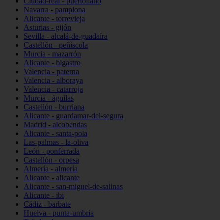
Ciudad-real - puertollano
Navarra - pamplona
Alicante - torrevieja
Asturias - gijón
Sevilla - alcalá-de-guadaíra
Castellón - peñíscola
Murcia - mazarrón
Alicante - bigastro
Valencia - paterna
Valencia - alboraya
Valencia - catarroja
Murcia - águilas
Castellón - burriana
Alicante - guardamar-del-segura
Madrid - alcobendas
Alicante - santa-pola
Las-palmas - la-oliva
León - ponferrada
Castellón - orpesa
Almería - almería
Alicante - alicante
Alicante - san-miguel-de-salinas
Alicante - ibi
Cádiz - barbate
Huelva - punta-umbría