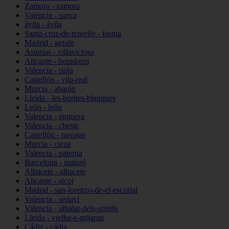
Zamora - zamora
Valencia - sueca
ávila - ávila
Santa-cruz-de-tenerife - fasnia
Madrid - getafe
Asturias - villaviciosa
Alicante - benidorm
Valencia - riola
Castellón - vila-real
Murcia - abarán
Lleida - les-borges-blanques
León - león
Valencia - enguera
Valencia - cheste
Castellón - navajas
Murcia - cieza
Valencia - paterna
Barcelona - mataró
Albacete - albacete
Alicante - alcoi
Madrid - san-lorenzo-de-el-escorial
Valencia - sedaví
Valencia - albalat-dels-sorells
Lleida - vielha-e-mijaran
Cádiz - cádiz