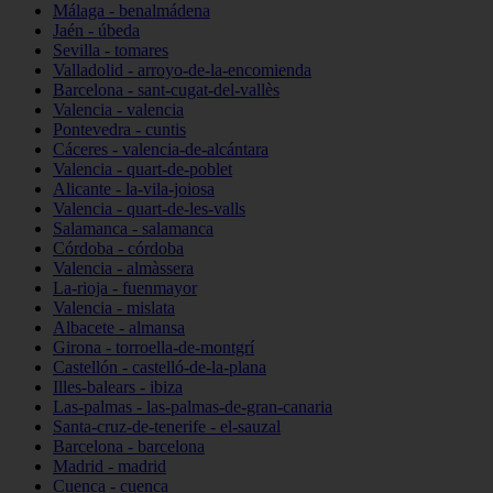
Málaga - benalmádena
Jaén - úbeda
Sevilla - tomares
Valladolid - arroyo-de-la-encomienda
Barcelona - sant-cugat-del-vallès
Valencia - valencia
Pontevedra - cuntis
Cáceres - valencia-de-alcántara
Valencia - quart-de-poblet
Alicante - la-vila-joiosa
Valencia - quart-de-les-valls
Salamanca - salamanca
Córdoba - córdoba
Valencia - almàssera
La-rioja - fuenmayor
Valencia - mislata
Albacete - almansa
Girona - torroella-de-montgrí
Castellón - castelló-de-la-plana
Illes-balears - ibiza
Las-palmas - las-palmas-de-gran-canaria
Santa-cruz-de-tenerife - el-sauzal
Barcelona - barcelona
Madrid - madrid
Cuenca - cuenca