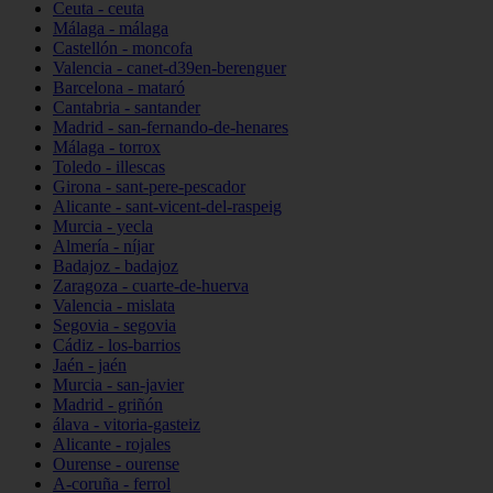
Ceuta - ceuta
Málaga - málaga
Castellón - moncofa
Valencia - canet-d39en-berenguer
Barcelona - mataró
Cantabria - santander
Madrid - san-fernando-de-henares
Málaga - torrox
Toledo - illescas
Girona - sant-pere-pescador
Alicante - sant-vicent-del-raspeig
Murcia - yecla
Almería - níjar
Badajoz - badajoz
Zaragoza - cuarte-de-huerva
Valencia - mislata
Segovia - segovia
Cádiz - los-barrios
Jaén - jaén
Murcia - san-javier
Madrid - griñón
álava - vitoria-gasteiz
Alicante - rojales
Ourense - ourense
A-coruña - ferrol