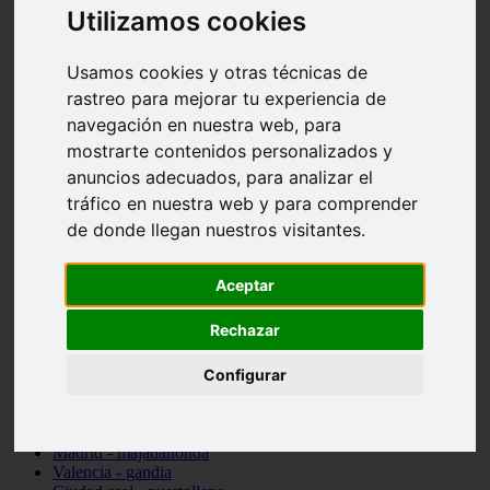
Utilizamos cookies
Valencia - beniparrell
Valencia - chiva
Murcia - calasparra
Usamos cookies y otras técnicas de
Valencia - burjassot
rastreo para mejorar tu experiencia de
Valencia - sagunt
Alicante - alcoi
navegación en nuestra web, para
Asturias - ribadesella
mostrarte contenidos personalizados y
Castellón - benicàssim
anuncios adecuados, para analizar el
Alicante - el-campello
Pontevedra - o-grove
tráfico en nuestra web y para comprender
Cádiz - rota
de donde llegan nuestros visitantes.
Madrid - las-rozas-de-madrid
Ciudad-real - ciudad-real
Madrid - tres-cantos
Aceptar
Las-palmas - yaiza
Alicante - altea
Rechazar
Alicante - elx
Alicante - calp
Zaragoza - zaragoza
Configurar
Sevilla - sevilla
Barcelona - barcelona
Madrid - madrid
Madrid - majadahonda
Valencia - gandia