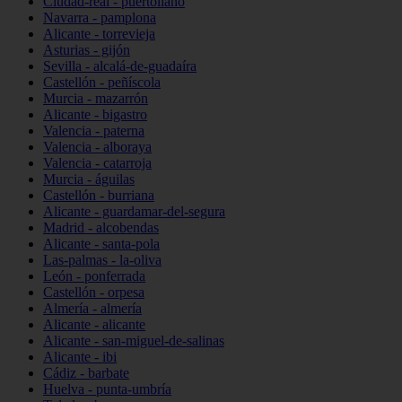
Ciudad-real - puertollano
Navarra - pamplona
Alicante - torrevieja
Asturias - gijón
Sevilla - alcalá-de-guadaíra
Castellón - peñíscola
Murcia - mazarrón
Alicante - bigastro
Valencia - paterna
Valencia - alboraya
Valencia - catarroja
Murcia - águilas
Castellón - burriana
Alicante - guardamar-del-segura
Madrid - alcobendas
Alicante - santa-pola
Las-palmas - la-oliva
León - ponferrada
Castellón - orpesa
Almería - almería
Alicante - alicante
Alicante - san-miguel-de-salinas
Alicante - ibi
Cádiz - barbate
Huelva - punta-umbría