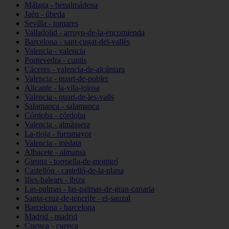
Málaga - benalmádena
Jaén - úbeda
Sevilla - tomares
Valladolid - arroyo-de-la-encomienda
Barcelona - sant-cugat-del-vallès
Valencia - valencia
Pontevedra - cuntis
Cáceres - valencia-de-alcántara
Valencia - quart-de-poblet
Alicante - la-vila-joiosa
Valencia - quart-de-les-valls
Salamanca - salamanca
Córdoba - córdoba
Valencia - almàssera
La-rioja - fuenmayor
Valencia - mislata
Albacete - almansa
Girona - torroella-de-montgrí
Castellón - castelló-de-la-plana
Illes-balears - ibiza
Las-palmas - las-palmas-de-gran-canaria
Santa-cruz-de-tenerife - el-sauzal
Barcelona - barcelona
Madrid - madrid
Cuenca - cuenca