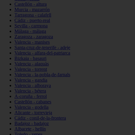
Castellón - altura
Murcia - mazarrón
Tarragona - calafell
Cádiz - puerto-real
Sevilla - carmona
Málaga - málaga
Zaragoza - zaragoza
Valencia - manises
Santa-cruz-de-tenerife - adeje
Valencia - alfara-del-patriarca
Bizkaia - basauri
Valencia - alaquàs
Valencia - torrent
Valencia - la-pobla-de-farnals
Valencia - gandia
Valencia - alboraya
Valencia - bétera
A-coruña - ferrol
Castellón - cabanes
Valencia - godella
Alicante - torrevieja
Cádiz - conil-de-la-frontera
Badajoz - badajoz
Albacete - hellín
Toledo - yepes