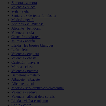
Zamora - zamora
Valencia - sueca
ávila - ávila
Santa-cruz-de-tenerife - fasnia
Madrid - getafe
Asturias - villaviciosa
Alicante - benidorm
Valencia - riola
Castellón - vila-real
Murcia - abarán
Lleida - les-borges-blanques
León - león
Valencia - enguera
Valencia - cheste
Castellón - navajas
Murcia - cieza
Valencia - paterna
Barcelona - mataró
Albacete - albacete
Alicante - alcoi
Madrid - san-lorenzo-de-el-escorial
Valencia - sedaví
Valencia - albalat-dels-sorells
Lleida - vielha-e-mijaran
Cádiz - cádiz