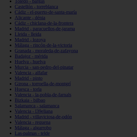
Toledo - bargas
Castellón - torreblanca
Cádiz - el-puerto-de-santa-maría
Alicante - dénia
Cádiz - chiclana-de-la-frontera
Madrid - paracuellos-de-jarama
Lleida - lleida
Madrid - lozoya
Málaga - rincón-de-la-victoria
Granada - moraleda-de-zafayona
Badajoz - mérida
Huelva - huelva
Murcia - san-pedro-del-pinatar
Valencia - alfafar
Madrid - pinto
Girona - torroella-de-montgrí
Huesca - torla
Valencia - la-pobla-de-farnals
Bizkaia - bilbao
Salamanca - salamanca
Valencia - l39eliana
Madrid - villaviciosa-de-odón
Valencia - requena
Málaga - algarrobo
Las-palmas - telde