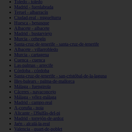
Toledo - toledo
Madrid - fuenlabrada
Teruel - albarracín
Ciudad-real - miguelturra
Huesca - benasque
Albacete - albacete
Madrid - bustarviejo
Murcia - cehegín
Santa-cruz-de-tenerife - santa-cruz-de-tenerife
Albacete - villarrobledo
Murcia - cartagena
Cuenca - cuenca
Las-palmas - arrecife
Córdoba - córdoba
Santa-cruz-de-tenerife - san-cristóbal-de-la-laguna
Illes-balears - palma-de-mallorca
Málaga - fuengirola
Cáceres - navaconcejo
Málaga - vélez-málaga
Madrid - campo-real
A-coruña - noia
Alicante - l39alfàs-del-pi
Madrid - torrejón-de-ardoz
Jaén - alcalá-la-real
Valencia - quart-de-poblet