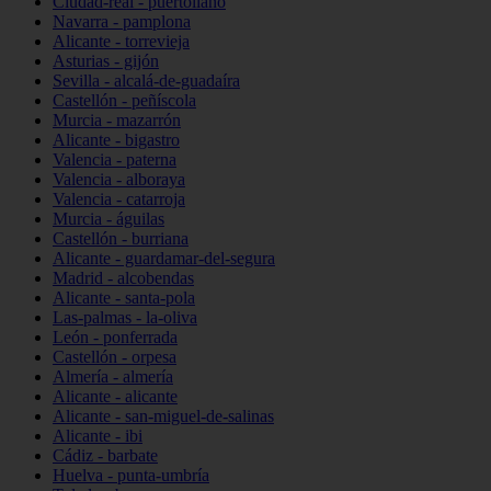
Ciudad-real - puertollano
Navarra - pamplona
Alicante - torrevieja
Asturias - gijón
Sevilla - alcalá-de-guadaíra
Castellón - peñíscola
Murcia - mazarrón
Alicante - bigastro
Valencia - paterna
Valencia - alboraya
Valencia - catarroja
Murcia - águilas
Castellón - burriana
Alicante - guardamar-del-segura
Madrid - alcobendas
Alicante - santa-pola
Las-palmas - la-oliva
León - ponferrada
Castellón - orpesa
Almería - almería
Alicante - alicante
Alicante - san-miguel-de-salinas
Alicante - ibi
Cádiz - barbate
Huelva - punta-umbría