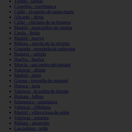
Toledo - bargas
Castellón - torreblanca
Cádiz - el-puerto-de-santa-maría
Alicante - dénia
Cádiz - chiclana-de-la-frontera
Madrid - paracuellos-de-jarama
Lleida - lleida
Madrid - lozoya
Málaga - rincón-de-la-victoria
Granada - moraleda-de-zafayona
Badajoz - mérida
Huelva - huelva
Murcia - san-pedro-del-pinatar
Valencia - alfafar
Madrid - pinto
Girona - torroella-de-montgrí
Huesca - torla
Valencia - la-pobla-de-farnals
Bizkaia - bilbao
Salamanca - salamanca
Valencia - l39eliana
Madrid - villaviciosa-de-odón
Valencia - requena
Málaga - algarrobo
Las-palmas - telde