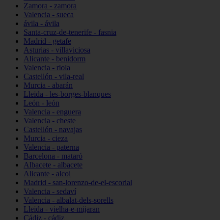
Zamora - zamora
Valencia - sueca
ávila - ávila
Santa-cruz-de-tenerife - fasnia
Madrid - getafe
Asturias - villaviciosa
Alicante - benidorm
Valencia - riola
Castellón - vila-real
Murcia - abarán
Lleida - les-borges-blanques
León - león
Valencia - enguera
Valencia - cheste
Castellón - navajas
Murcia - cieza
Valencia - paterna
Barcelona - mataró
Albacete - albacete
Alicante - alcoi
Madrid - san-lorenzo-de-el-escorial
Valencia - sedaví
Valencia - albalat-dels-sorells
Lleida - vielha-e-mijaran
Cádiz - cádiz