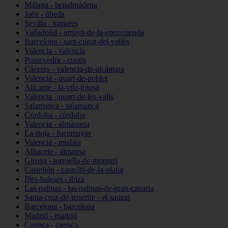
Málaga - benalmádena
Jaén - úbeda
Sevilla - tomares
Valladolid - arroyo-de-la-encomienda
Barcelona - sant-cugat-del-vallès
Valencia - valencia
Pontevedra - cuntis
Cáceres - valencia-de-alcántara
Valencia - quart-de-poblet
Alicante - la-vila-joiosa
Valencia - quart-de-les-valls
Salamanca - salamanca
Córdoba - córdoba
Valencia - almàssera
La-rioja - fuenmayor
Valencia - mislata
Albacete - almansa
Girona - torroella-de-montgrí
Castellón - castelló-de-la-plana
Illes-balears - ibiza
Las-palmas - las-palmas-de-gran-canaria
Santa-cruz-de-tenerife - el-sauzal
Barcelona - barcelona
Madrid - madrid
Cuenca - cuenca