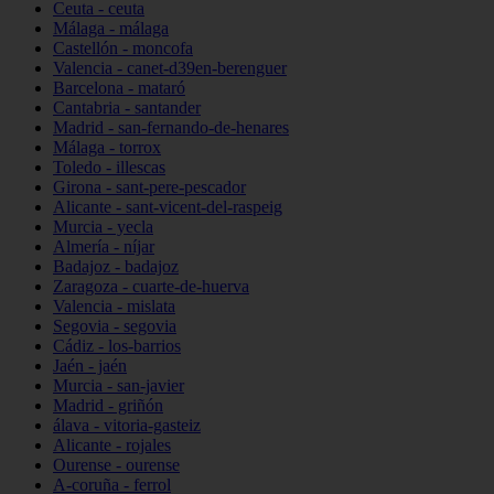
Ceuta - ceuta
Málaga - málaga
Castellón - moncofa
Valencia - canet-d39en-berenguer
Barcelona - mataró
Cantabria - santander
Madrid - san-fernando-de-henares
Málaga - torrox
Toledo - illescas
Girona - sant-pere-pescador
Alicante - sant-vicent-del-raspeig
Murcia - yecla
Almería - níjar
Badajoz - badajoz
Zaragoza - cuarte-de-huerva
Valencia - mislata
Segovia - segovia
Cádiz - los-barrios
Jaén - jaén
Murcia - san-javier
Madrid - griñón
álava - vitoria-gasteiz
Alicante - rojales
Ourense - ourense
A-coruña - ferrol