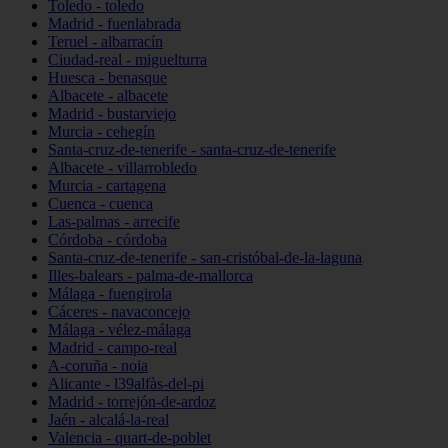
Toledo - toledo
Madrid - fuenlabrada
Teruel - albarracín
Ciudad-real - miguelturra
Huesca - benasque
Albacete - albacete
Madrid - bustarviejo
Murcia - cehegín
Santa-cruz-de-tenerife - santa-cruz-de-tenerife
Albacete - villarrobledo
Murcia - cartagena
Cuenca - cuenca
Las-palmas - arrecife
Córdoba - córdoba
Santa-cruz-de-tenerife - san-cristóbal-de-la-laguna
Illes-balears - palma-de-mallorca
Málaga - fuengirola
Cáceres - navaconcejo
Málaga - vélez-málaga
Madrid - campo-real
A-coruña - noia
Alicante - l39alfàs-del-pi
Madrid - torrejón-de-ardoz
Jaén - alcalá-la-real
Valencia - quart-de-poblet