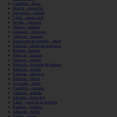
Castellón - altura
Murcia - mazarrón
Tarragona - calafell
Cádiz - puerto-real
Sevilla - carmona
Málaga - málaga
Zaragoza - zaragoza
Valencia - manises
Santa-cruz-de-tenerife - adeje
Valencia - alfara-del-patriarca
Bizkaia - basauri
Valencia - alaquàs
Valencia - torrent
Valencia - la-pobla-de-farnals
Valencia - gandia
Valencia - alboraya
Valencia - bétera
A-coruña - ferrol
Castellón - cabanes
Valencia - godella
Alicante - torrevieja
Cádiz - conil-de-la-frontera
Badajoz - badajoz
Albacete - hellín
Toledo - yepes