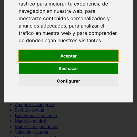
rastreo para mejorar tu experiencia de
Valencia - beniparrell
navegación en nuestra web, para
Valencia - chiva
Murcia - calasparra
mostrarte contenidos personalizados y
Valencia - burjassot
anuncios adecuados, para analizar el
Valencia - sagunt
tráfico en nuestra web y para comprender
Alicante - alcoi
Asturias - ribadesella
de donde llegan nuestros visitantes.
Castellón - benicàssim
Alicante - el-campello
Pontevedra - o-grove
Aceptar
Cádiz - rota
Madrid - las-rozas-de-madrid
Rechazar
Ciudad-real - ciudad-real
Madrid - tres-cantos
Configurar
Las-palmas - yaiza
Alicante - altea
Alicante - elx
Alicante - calp
Zaragoza - zaragoza
Sevilla - sevilla
Barcelona - barcelona
Madrid - madrid
Madrid - majadahonda
Valencia - gandia