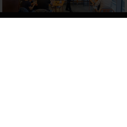
Opciones imperdibles para disfrutar del
viernes 10 de julio en Valencia:
gastronomía, deporte, música y cine al
aire libre
11/07/2026