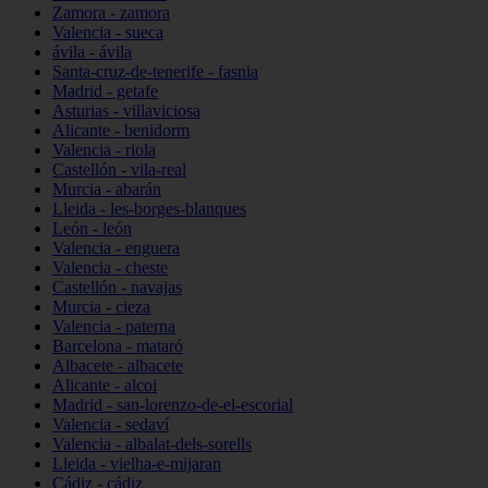
Zamora - zamora
Valencia - sueca
ávila - ávila
Santa-cruz-de-tenerife - fasnia
Madrid - getafe
Asturias - villaviciosa
Alicante - benidorm
Valencia - riola
Castellón - vila-real
Murcia - abarán
Lleida - les-borges-blanques
León - león
Valencia - enguera
Valencia - cheste
Castellón - navajas
Murcia - cieza
Valencia - paterna
Barcelona - mataró
Albacete - albacete
Alicante - alcoi
Madrid - san-lorenzo-de-el-escorial
Valencia - sedaví
Valencia - albalat-dels-sorells
Lleida - vielha-e-mijaran
Cádiz - cádiz