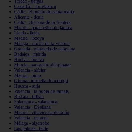
Toledo - bargas
Castellón - torreblanca
Cádiz - el-puerto-de-santa-maría
Alicante - dénia
Cádiz - chiclana-de-la-frontera
Madrid - paracuellos-de-jarama
Lleida - lleida
Madrid - lozoya
Málaga - rincón-de-la-victoria
Granada - moraleda-de-zafayona
Badajoz - mérida
Huelva - huelva
Murcia - san-pedro-del-pinatar
Valencia - alfafar
Madrid - pinto
Girona - torroella-de-montgrí
Huesca - torla
Valencia - la-pobla-de-farnals
Bizkaia - bilbao
Salamanca - salamanca
Valencia - l39eliana
Madrid - villaviciosa-de-odón
Valencia - requena
Málaga - algarrobo
Las-palmas - telde