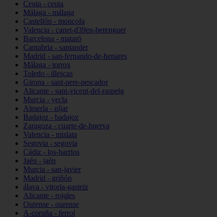
Ceuta - ceuta
Málaga - málaga
Castellón - moncofa
Valencia - canet-d39en-berenguer
Barcelona - mataró
Cantabria - santander
Madrid - san-fernando-de-henares
Málaga - torrox
Toledo - illescas
Girona - sant-pere-pescador
Alicante - sant-vicent-del-raspeig
Murcia - yecla
Almería - níjar
Badajoz - badajoz
Zaragoza - cuarte-de-huerva
Valencia - mislata
Segovia - segovia
Cádiz - los-barrios
Jaén - jaén
Murcia - san-javier
Madrid - griñón
álava - vitoria-gasteiz
Alicante - rojales
Ourense - ourense
A-coruña - ferrol