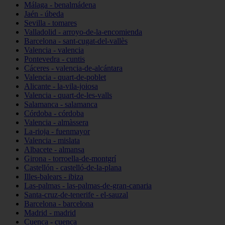
Málaga - benalmádena
Jaén - úbeda
Sevilla - tomares
Valladolid - arroyo-de-la-encomienda
Barcelona - sant-cugat-del-vallès
Valencia - valencia
Pontevedra - cuntis
Cáceres - valencia-de-alcántara
Valencia - quart-de-poblet
Alicante - la-vila-joiosa
Valencia - quart-de-les-valls
Salamanca - salamanca
Córdoba - córdoba
Valencia - almàssera
La-rioja - fuenmayor
Valencia - mislata
Albacete - almansa
Girona - torroella-de-montgrí
Castellón - castelló-de-la-plana
Illes-balears - ibiza
Las-palmas - las-palmas-de-gran-canaria
Santa-cruz-de-tenerife - el-sauzal
Barcelona - barcelona
Madrid - madrid
Cuenca - cuenca