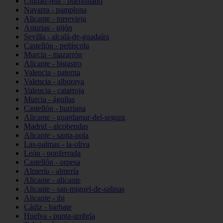
Ciudad-real - puertollano
Navarra - pamplona
Alicante - torrevieja
Asturias - gijón
Sevilla - alcalá-de-guadaíra
Castellón - peñíscola
Murcia - mazarrón
Alicante - bigastro
Valencia - paterna
Valencia - alboraya
Valencia - catarroja
Murcia - águilas
Castellón - burriana
Alicante - guardamar-del-segura
Madrid - alcobendas
Alicante - santa-pola
Las-palmas - la-oliva
León - ponferrada
Castellón - orpesa
Almería - almería
Alicante - alicante
Alicante - san-miguel-de-salinas
Alicante - ibi
Cádiz - barbate
Huelva - punta-umbría