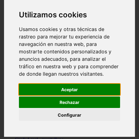
Valencia - beniparrell
Valencia - chiva
Utilizamos cookies
Murcia - calasparra
Valencia - burjassot
Valencia - sagunt
Usamos cookies y otras técnicas de
Alicante - alcoi
rastreo para mejorar tu experiencia de
Asturias - ribadesella
navegación en nuestra web, para
Castellón - benicàssim
Alicante - el-campello
mostrarte contenidos personalizados y
Pontevedra - o-grove
anuncios adecuados, para analizar el
Cádiz - rota
tráfico en nuestra web y para comprender
Madrid - las-rozas-de-madrid
Ciudad-real - ciudad-real
de donde llegan nuestros visitantes.
Madrid - tres-cantos
Las-palmas - yaiza
Alicante - altea
Aceptar
Alicante - elx
Alicante - calp
Rechazar
Zaragoza - zaragoza
Sevilla - sevilla
Configurar
Barcelona - barcelona
Madrid - madrid
Madrid - majadahonda
Valencia - gandia