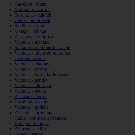
Castellón - altura
Murcia - mazarrón
Tarragona - calafell
Cádiz - puerto-real
Sevilla - carmona
Málaga - málaga
Zaragoza - zaragoza
Valencia - manises
Santa-cruz-de-tenerife - adeje
Valencia - alfara-del-patriarca
Bizkaia - basauri
Valencia - alaquàs
Valencia - torrent
Valencia - la-pobla-de-farnals
Valencia - gandia
Valencia - alboraya
Valencia - bétera
A-coruña - ferrol
Castellón - cabanes
Valencia - godella
Alicante - torrevieja
Cádiz - conil-de-la-frontera
Badajoz - badajoz
Albacete - hellín
Toledo - yepes