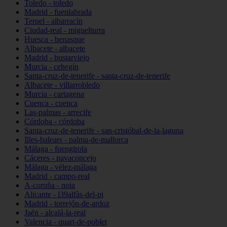
Toledo - toledo
Madrid - fuenlabrada
Teruel - albarracín
Ciudad-real - miguelturra
Huesca - benasque
Albacete - albacete
Madrid - bustarviejo
Murcia - cehegín
Santa-cruz-de-tenerife - santa-cruz-de-tenerife
Albacete - villarrobledo
Murcia - cartagena
Cuenca - cuenca
Las-palmas - arrecife
Córdoba - córdoba
Santa-cruz-de-tenerife - san-cristóbal-de-la-laguna
Illes-balears - palma-de-mallorca
Málaga - fuengirola
Cáceres - navaconcejo
Málaga - vélez-málaga
Madrid - campo-real
A-coruña - noia
Alicante - l39alfàs-del-pi
Madrid - torrejón-de-ardoz
Jaén - alcalá-la-real
Valencia - quart-de-poblet