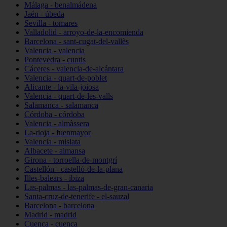
Málaga - benalmádena
Jaén - úbeda
Sevilla - tomares
Valladolid - arroyo-de-la-encomienda
Barcelona - sant-cugat-del-vallès
Valencia - valencia
Pontevedra - cuntis
Cáceres - valencia-de-alcántara
Valencia - quart-de-poblet
Alicante - la-vila-joiosa
Valencia - quart-de-les-valls
Salamanca - salamanca
Córdoba - córdoba
Valencia - almàssera
La-rioja - fuenmayor
Valencia - mislata
Albacete - almansa
Girona - torroella-de-montgrí
Castellón - castelló-de-la-plana
Illes-balears - ibiza
Las-palmas - las-palmas-de-gran-canaria
Santa-cruz-de-tenerife - el-sauzal
Barcelona - barcelona
Madrid - madrid
Cuenca - cuenca