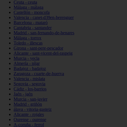
Ceuta - ceuta
Málaga - málaga
Castellón - moncofa
Valencia - canet-d39en-berenguer
Barcelona - mataró
Cantabria - santander
Madrid - san-fernando-de-henares
Málaga - torrox
Toledo - illescas
Girona - sant-pere-pescador
Alicante - sant-vicent-del-raspeig
Murcia - yecla
Almería - níjar
Badajoz - badajoz
Zaragoza - cuarte-de-huerva
Valencia - mislata
Segovia - segovia
Cádiz - los-barrios
Jaén - jaén
Murcia - san-javier
Madrid - griñón
álava - vitoria-gasteiz
Alicante - rojales
Ourense - ourense
A-coruña - ferrol