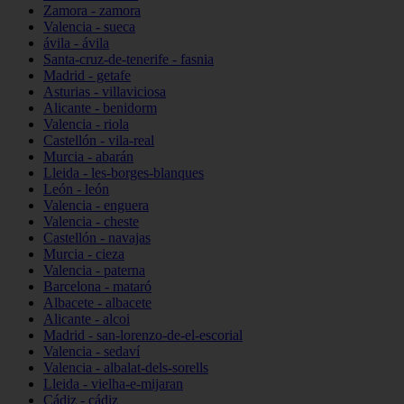
Zamora - zamora
Valencia - sueca
ávila - ávila
Santa-cruz-de-tenerife - fasnia
Madrid - getafe
Asturias - villaviciosa
Alicante - benidorm
Valencia - riola
Castellón - vila-real
Murcia - abarán
Lleida - les-borges-blanques
León - león
Valencia - enguera
Valencia - cheste
Castellón - navajas
Murcia - cieza
Valencia - paterna
Barcelona - mataró
Albacete - albacete
Alicante - alcoi
Madrid - san-lorenzo-de-el-escorial
Valencia - sedaví
Valencia - albalat-dels-sorells
Lleida - vielha-e-mijaran
Cádiz - cádiz