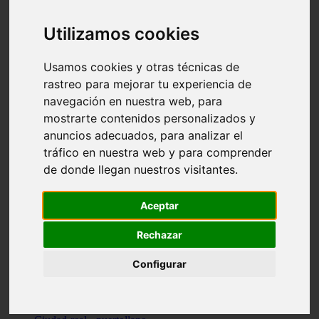
Valencia - beniparrell
Valencia - chiva
Utilizamos cookies
Murcia - calasparra
Valencia - burjassot
Valencia - sagunt
Usamos cookies y otras técnicas de
Alicante - alcoi
rastreo para mejorar tu experiencia de
Asturias - ribadesella
navegación en nuestra web, para
Castellón - benicàssim
Alicante - el-campello
mostrarte contenidos personalizados y
Pontevedra - o-grove
anuncios adecuados, para analizar el
Cádiz - rota
tráfico en nuestra web y para comprender
Madrid - las-rozas-de-madrid
Ciudad-real - ciudad-real
de donde llegan nuestros visitantes.
Madrid - tres-cantos
Las-palmas - yaiza
Alicante - altea
Aceptar
Alicante - elx
Alicante - calp
Rechazar
Zaragoza - zaragoza
Sevilla - sevilla
Configurar
Barcelona - barcelona
Madrid - madrid
Madrid - majadahonda
Valencia - gandia