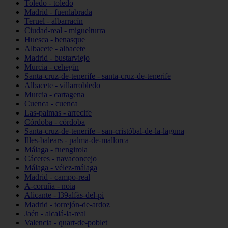
Toledo - toledo
Madrid - fuenlabrada
Teruel - albarracín
Ciudad-real - miguelturra
Huesca - benasque
Albacete - albacete
Madrid - bustarviejo
Murcia - cehegín
Santa-cruz-de-tenerife - santa-cruz-de-tenerife
Albacete - villarrobledo
Murcia - cartagena
Cuenca - cuenca
Las-palmas - arrecife
Córdoba - córdoba
Santa-cruz-de-tenerife - san-cristóbal-de-la-laguna
Illes-balears - palma-de-mallorca
Málaga - fuengirola
Cáceres - navaconcejo
Málaga - vélez-málaga
Madrid - campo-real
A-coruña - noia
Alicante - l39alfàs-del-pi
Madrid - torrejón-de-ardoz
Jaén - alcalá-la-real
Valencia - quart-de-poblet