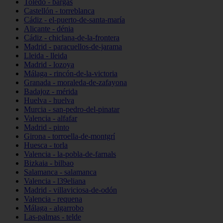
Toledo - bargas
Castellón - torreblanca
Cádiz - el-puerto-de-santa-maría
Alicante - dénia
Cádiz - chiclana-de-la-frontera
Madrid - paracuellos-de-jarama
Lleida - lleida
Madrid - lozoya
Málaga - rincón-de-la-victoria
Granada - moraleda-de-zafayona
Badajoz - mérida
Huelva - huelva
Murcia - san-pedro-del-pinatar
Valencia - alfafar
Madrid - pinto
Girona - torroella-de-montgrí
Huesca - torla
Valencia - la-pobla-de-farnals
Bizkaia - bilbao
Salamanca - salamanca
Valencia - l39eliana
Madrid - villaviciosa-de-odón
Valencia - requena
Málaga - algarrobo
Las-palmas - telde