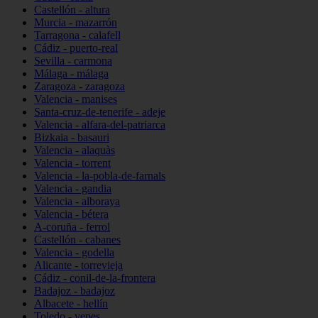
Castellón - altura
Murcia - mazarrón
Tarragona - calafell
Cádiz - puerto-real
Sevilla - carmona
Málaga - málaga
Zaragoza - zaragoza
Valencia - manises
Santa-cruz-de-tenerife - adeje
Valencia - alfara-del-patriarca
Bizkaia - basauri
Valencia - alaquàs
Valencia - torrent
Valencia - la-pobla-de-farnals
Valencia - gandia
Valencia - alboraya
Valencia - bétera
A-coruña - ferrol
Castellón - cabanes
Valencia - godella
Alicante - torrevieja
Cádiz - conil-de-la-frontera
Badajoz - badajoz
Albacete - hellín
Toledo - yepes