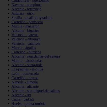
Ciudad-real - puertollano
Navarra - pamplona
Alicante - torrevieja
Asturias - gijón
Sevilla - alcalá-de-guadaíra
Castellón - peñíscola
Murcia - mazarrón
Alicante - bigastro
Valencia - paterna
Valencia - alboraya
Valencia - catarroja
Murcia - águilas
Castellón - burriana
Alicante - guardamar-del-segura
Madrid - alcobendas
Alicante - santa-pola
Las-palmas - la-oliva
León - ponferrada
Castellón - orpesa
Almería - almería
Alicante - alicante
Alicante - san-miguel-de-salinas
Alicante - ibi
Cádiz - barbate
Huelva - punta-umbría