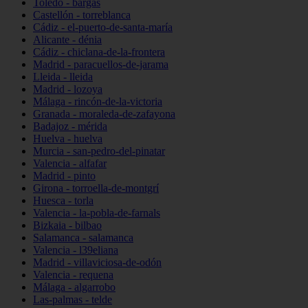
Toledo - bargas
Castellón - torreblanca
Cádiz - el-puerto-de-santa-maría
Alicante - dénia
Cádiz - chiclana-de-la-frontera
Madrid - paracuellos-de-jarama
Lleida - lleida
Madrid - lozoya
Málaga - rincón-de-la-victoria
Granada - moraleda-de-zafayona
Badajoz - mérida
Huelva - huelva
Murcia - san-pedro-del-pinatar
Valencia - alfafar
Madrid - pinto
Girona - torroella-de-montgrí
Huesca - torla
Valencia - la-pobla-de-farnals
Bizkaia - bilbao
Salamanca - salamanca
Valencia - l39eliana
Madrid - villaviciosa-de-odón
Valencia - requena
Málaga - algarrobo
Las-palmas - telde