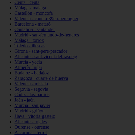
Ceuta - ceuta
Málaga - málaga
Castellón - moncofa
Valencia - canet-d39en-berenguer
Barcelona - mataró
Cantabria - santander
Madrid - san-fernando-de-henares
Málaga - torrox
Toledo - illescas
Girona - sant-pere-pescador
Alicante - sant-vicent-del-raspeig
Murcia - yecla
Almería - níjar
Badajoz - badajoz
Zaragoza - cuarte-de-huerva
Valencia - mislata
Segovia - segovia
Cádiz - los-barrios
Jaén - jaén
Murcia - san-javier
Madrid - griñón
álava - vitoria-gasteiz
Alicante - rojales
Ourense - ourense
A-coruña - ferrol