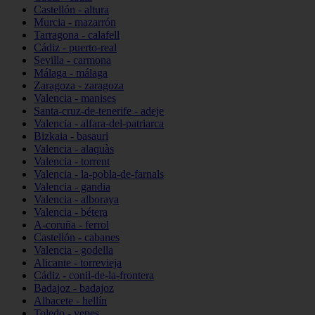
Castellón - altura
Murcia - mazarrón
Tarragona - calafell
Cádiz - puerto-real
Sevilla - carmona
Málaga - málaga
Zaragoza - zaragoza
Valencia - manises
Santa-cruz-de-tenerife - adeje
Valencia - alfara-del-patriarca
Bizkaia - basauri
Valencia - alaquàs
Valencia - torrent
Valencia - la-pobla-de-farnals
Valencia - gandia
Valencia - alboraya
Valencia - bétera
A-coruña - ferrol
Castellón - cabanes
Valencia - godella
Alicante - torrevieja
Cádiz - conil-de-la-frontera
Badajoz - badajoz
Albacete - hellín
Toledo - yepes