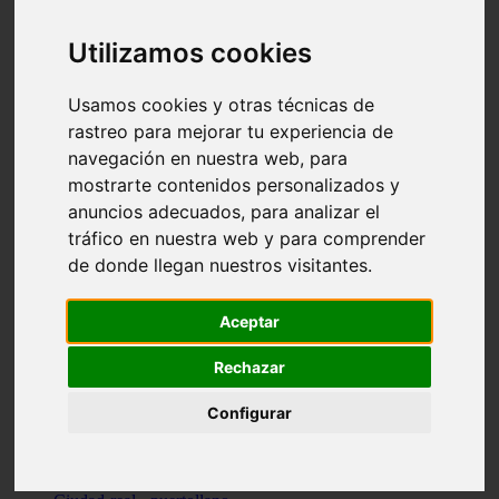
Valencia - beniparrell
Valencia - chiva
Utilizamos cookies
Murcia - calasparra
Valencia - burjassot
Valencia - sagunt
Usamos cookies y otras técnicas de
Alicante - alcoi
rastreo para mejorar tu experiencia de
Asturias - ribadesella
navegación en nuestra web, para
Castellón - benicàssim
Alicante - el-campello
mostrarte contenidos personalizados y
Pontevedra - o-grove
anuncios adecuados, para analizar el
Cádiz - rota
tráfico en nuestra web y para comprender
Madrid - las-rozas-de-madrid
Ciudad-real - ciudad-real
de donde llegan nuestros visitantes.
Madrid - tres-cantos
Las-palmas - yaiza
Alicante - altea
Aceptar
Alicante - elx
Alicante - calp
Rechazar
Zaragoza - zaragoza
Sevilla - sevilla
Configurar
Barcelona - barcelona
Madrid - madrid
Madrid - majadahonda
Valencia - gandia