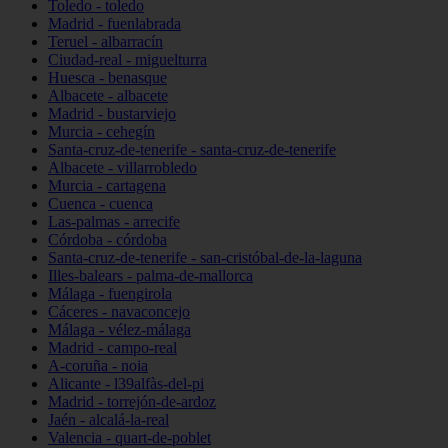
Toledo - toledo
Madrid - fuenlabrada
Teruel - albarracín
Ciudad-real - miguelturra
Huesca - benasque
Albacete - albacete
Madrid - bustarviejo
Murcia - cehegín
Santa-cruz-de-tenerife - santa-cruz-de-tenerife
Albacete - villarrobledo
Murcia - cartagena
Cuenca - cuenca
Las-palmas - arrecife
Córdoba - córdoba
Santa-cruz-de-tenerife - san-cristóbal-de-la-laguna
Illes-balears - palma-de-mallorca
Málaga - fuengirola
Cáceres - navaconcejo
Málaga - vélez-málaga
Madrid - campo-real
A-coruña - noia
Alicante - l39alfàs-del-pi
Madrid - torrejón-de-ardoz
Jaén - alcalá-la-real
Valencia - quart-de-poblet