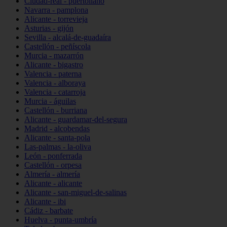
Ciudad-real - puertollano
Navarra - pamplona
Alicante - torrevieja
Asturias - gijón
Sevilla - alcalá-de-guadaíra
Castellón - peñíscola
Murcia - mazarrón
Alicante - bigastro
Valencia - paterna
Valencia - alboraya
Valencia - catarroja
Murcia - águilas
Castellón - burriana
Alicante - guardamar-del-segura
Madrid - alcobendas
Alicante - santa-pola
Las-palmas - la-oliva
León - ponferrada
Castellón - orpesa
Almería - almería
Alicante - alicante
Alicante - san-miguel-de-salinas
Alicante - ibi
Cádiz - barbate
Huelva - punta-umbría