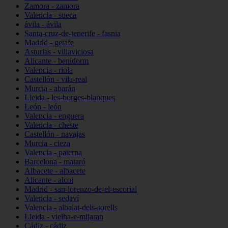
Zamora - zamora
Valencia - sueca
ávila - ávila
Santa-cruz-de-tenerife - fasnia
Madrid - getafe
Asturias - villaviciosa
Alicante - benidorm
Valencia - riola
Castellón - vila-real
Murcia - abarán
Lleida - les-borges-blanques
León - león
Valencia - enguera
Valencia - cheste
Castellón - navajas
Murcia - cieza
Valencia - paterna
Barcelona - mataró
Albacete - albacete
Alicante - alcoi
Madrid - san-lorenzo-de-el-escorial
Valencia - sedaví
Valencia - albalat-dels-sorells
Lleida - vielha-e-mijaran
Cádiz - cádiz