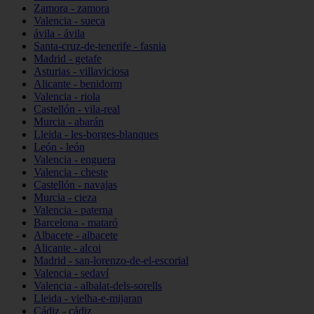
Zamora - zamora
Valencia - sueca
ávila - ávila
Santa-cruz-de-tenerife - fasnia
Madrid - getafe
Asturias - villaviciosa
Alicante - benidorm
Valencia - riola
Castellón - vila-real
Murcia - abarán
Lleida - les-borges-blanques
León - león
Valencia - enguera
Valencia - cheste
Castellón - navajas
Murcia - cieza
Valencia - paterna
Barcelona - mataró
Albacete - albacete
Alicante - alcoi
Madrid - san-lorenzo-de-el-escorial
Valencia - sedaví
Valencia - albalat-dels-sorells
Lleida - vielha-e-mijaran
Cádiz - cádiz