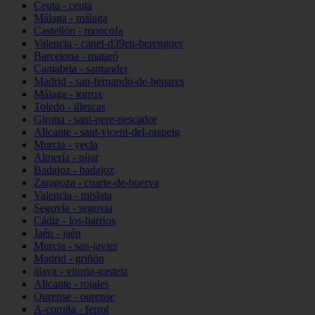
Ceuta - ceuta
Málaga - málaga
Castellón - moncofa
Valencia - canet-d39en-berenguer
Barcelona - mataró
Cantabria - santander
Madrid - san-fernando-de-henares
Málaga - torrox
Toledo - illescas
Girona - sant-pere-pescador
Alicante - sant-vicent-del-raspeig
Murcia - yecla
Almería - níjar
Badajoz - badajoz
Zaragoza - cuarte-de-huerva
Valencia - mislata
Segovia - segovia
Cádiz - los-barrios
Jaén - jaén
Murcia - san-javier
Madrid - griñón
álava - vitoria-gasteiz
Alicante - rojales
Ourense - ourense
A-coruña - ferrol