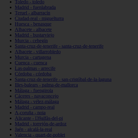
Toledo - toledo
Madrid - fuenlabrada
Teruel - albarracín
Ciudad-real - miguelturra
Huesca - benasque
Albacete - albacete
Madrid - bustarviejo
Murcia - cehegín
Santa-cruz-de-tenerife - santa-cruz-de-tenerife
Albacete - villarrobledo
Murcia - cartagena
Cuenca - cuenca
Las-palmas - arrecife
Córdoba - córdoba
Santa-cruz-de-tenerife - san-cristóbal-de-la-laguna
Illes-balears - palma-de-mallorca
Málaga - fuengirola
Cáceres - navaconcejo
Málaga - vélez-málaga
Madrid - campo-real
A-coruña - noia
Alicante - l39alfàs-del-pi
Madrid - torrejón-de-ardoz
Jaén - alcalá-la-real
Valencia - quart-de-poblet