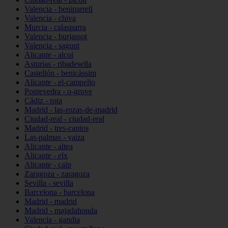
Valencia - beniparrell
Valencia - chiva
Murcia - calasparra
Valencia - burjassot
Valencia - sagunt
Alicante - alcoi
Asturias - ribadesella
Castellón - benicàssim
Alicante - el-campello
Pontevedra - o-grove
Cádiz - rota
Madrid - las-rozas-de-madrid
Ciudad-real - ciudad-real
Madrid - tres-cantos
Las-palmas - yaiza
Alicante - altea
Alicante - elx
Alicante - calp
Zaragoza - zaragoza
Sevilla - sevilla
Barcelona - barcelona
Madrid - madrid
Madrid - majadahonda
Valencia - gandia