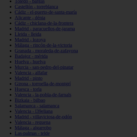
Toledo - bargas
Castellón - torreblanca
Cádiz - el-puerto-de-santa-maría
Alicante - dénia
Cádiz - chiclana-de-la-frontera
Madrid - paracuellos-de-jarama
Lleida - lleida
Madrid - lozoya
Málaga - rincón-de-la-victoria
Granada - moraleda-de-zafayona
Badajoz - mérida
Huelva - huelva
Murcia - san-pedro-del-pinatar
Valencia - alfafar
Madrid - pinto
Girona - torroella-de-montgrí
Huesca - torla
Valencia - la-pobla-de-farnals
Bizkaia - bilbao
Salamanca - salamanca
Valencia - l39eliana
Madrid - villaviciosa-de-odón
Valencia - requena
Málaga - algarrobo
Las-palmas - telde