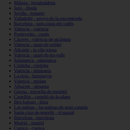
Málaga - benalmádena
Jaén - úbeda
Sevilla - tomares
Valladolid - arroyo-de-la-encomienda
Barcelona - sant-cugat-del-vallès
Valencia - valencia
Pontevedra - cuntis
Cáceres - valencia-de-alcántara
Valencia - quart-de-poblet
Alicante - la-vila-joiosa
Valencia - quart-de-les-valls
Salamanca - salamanca
Córdoba - córdoba
Valencia - almàssera
La-rioja - fuenmayor
Valencia - mislata
Albacete - almansa
Girona - torroella-de-montgrí
Castellón - castelló-de-la-plana
Illes-balears - ibiza
Las-palmas - las-palmas-de-gran-canaria
Santa-cruz-de-tenerife - el-sauzal
Barcelona - barcelona
Madrid - madrid
Cuenca - cuenca