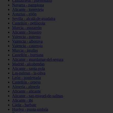
Ciudad-real - puertollano
Navarra - pamplona
Alicante - torrevieja
Asturias - gijón
Sevilla - alcalá-de-guadaíra
Castellón - peñíscola
Murcia - mazarrón
Alicante - bigastro
Valencia - paterna
Valencia - alboraya
Valencia - catarroja
Murcia - águilas
Castellón - burriana
Alicante - guardamar-del-segura
Madrid - alcobendas
Alicante - santa-pola
Las-palmas - la-oliva
León - ponferrada
Castellón - orpesa
Almería - almería
Alicante - alicante
Alicante - san-miguel-de-salinas
Alicante - ibi
Cádiz - barbate
Huelva - punta-umbría