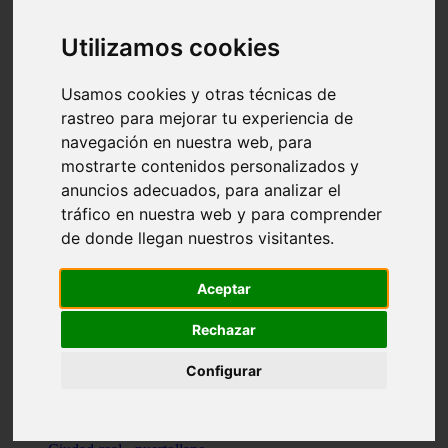
Valencia - beniparrell
Valencia - chiva
Utilizamos cookies
Murcia - calasparra
Valencia - burjassot
Valencia - sagunt
Usamos cookies y otras técnicas de
Alicante - alcoi
rastreo para mejorar tu experiencia de
Asturias - ribadesella
navegación en nuestra web, para
Castellón - benicàssim
Alicante - el-campello
mostrarte contenidos personalizados y
Pontevedra - o-grove
anuncios adecuados, para analizar el
Cádiz - rota
tráfico en nuestra web y para comprender
Madrid - las-rozas-de-madrid
Ciudad-real - ciudad-real
de donde llegan nuestros visitantes.
Madrid - tres-cantos
Las-palmas - yaiza
Alicante - altea
Aceptar
Alicante - elx
Alicante - calp
Rechazar
Zaragoza - zaragoza
Sevilla - sevilla
Configurar
Barcelona - barcelona
Madrid - madrid
Madrid - majadahonda
Valencia - gandia