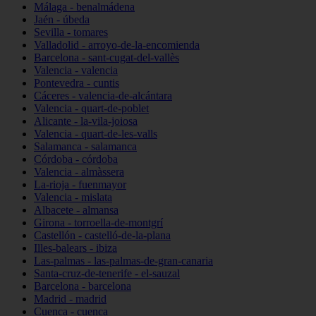
Málaga - benalmádena
Jaén - úbeda
Sevilla - tomares
Valladolid - arroyo-de-la-encomienda
Barcelona - sant-cugat-del-vallès
Valencia - valencia
Pontevedra - cuntis
Cáceres - valencia-de-alcántara
Valencia - quart-de-poblet
Alicante - la-vila-joiosa
Valencia - quart-de-les-valls
Salamanca - salamanca
Córdoba - córdoba
Valencia - almàssera
La-rioja - fuenmayor
Valencia - mislata
Albacete - almansa
Girona - torroella-de-montgrí
Castellón - castelló-de-la-plana
Illes-balears - ibiza
Las-palmas - las-palmas-de-gran-canaria
Santa-cruz-de-tenerife - el-sauzal
Barcelona - barcelona
Madrid - madrid
Cuenca - cuenca