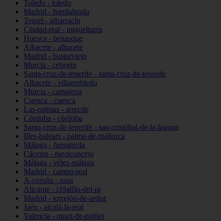
Toledo - toledo
Madrid - fuenlabrada
Teruel - albarracín
Ciudad-real - miguelturra
Huesca - benasque
Albacete - albacete
Madrid - bustarviejo
Murcia - cehegín
Santa-cruz-de-tenerife - santa-cruz-de-tenerife
Albacete - villarrobledo
Murcia - cartagena
Cuenca - cuenca
Las-palmas - arrecife
Córdoba - córdoba
Santa-cruz-de-tenerife - san-cristóbal-de-la-laguna
Illes-balears - palma-de-mallorca
Málaga - fuengirola
Cáceres - navaconcejo
Málaga - vélez-málaga
Madrid - campo-real
A-coruña - noia
Alicante - l39alfàs-del-pi
Madrid - torrejón-de-ardoz
Jaén - alcalá-la-real
Valencia - quart-de-poblet