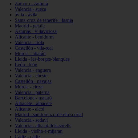
Zamora - zamora
Valencia - sueca
ávila - ávila
Santa-cruz-de-tenerife - fasnia
Madrid - getafe
Asturias - villaviciosa
Alicante - benidorm
Valencia - riola
Castellón - vila-real
Murcia - abarán
Lleida - les-borges-blanques
León - león
Valencia - enguera
Valencia - cheste
Castellón - navajas
Murcia - cieza
Valencia - paterna
Barcelona - mataró
Albacete - albacete
Alicante - alcoi
Madrid - san-lorenzo-de-el-escorial
Valencia - sedaví
Valencia - albalat-dels-sorells
Lleida - vielha-e-mijaran
Cádiz - cádiz