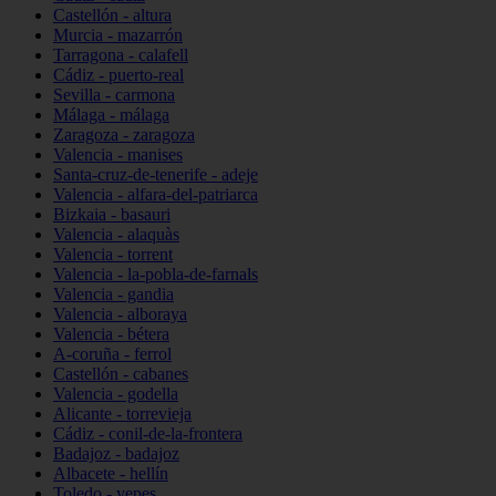
Castellón - altura
Murcia - mazarrón
Tarragona - calafell
Cádiz - puerto-real
Sevilla - carmona
Málaga - málaga
Zaragoza - zaragoza
Valencia - manises
Santa-cruz-de-tenerife - adeje
Valencia - alfara-del-patriarca
Bizkaia - basauri
Valencia - alaquàs
Valencia - torrent
Valencia - la-pobla-de-farnals
Valencia - gandia
Valencia - alboraya
Valencia - bétera
A-coruña - ferrol
Castellón - cabanes
Valencia - godella
Alicante - torrevieja
Cádiz - conil-de-la-frontera
Badajoz - badajoz
Albacete - hellín
Toledo - yepes