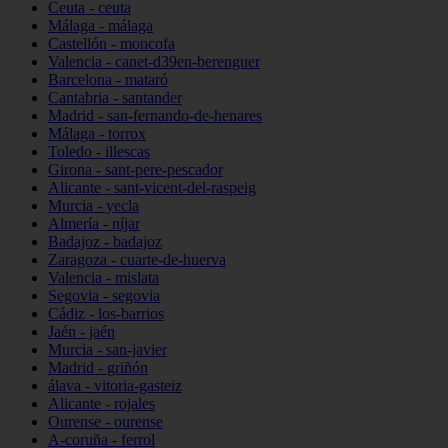
Ceuta - ceuta
Málaga - málaga
Castellón - moncofa
Valencia - canet-d39en-berenguer
Barcelona - mataró
Cantabria - santander
Madrid - san-fernando-de-henares
Málaga - torrox
Toledo - illescas
Girona - sant-pere-pescador
Alicante - sant-vicent-del-raspeig
Murcia - yecla
Almería - níjar
Badajoz - badajoz
Zaragoza - cuarte-de-huerva
Valencia - mislata
Segovia - segovia
Cádiz - los-barrios
Jaén - jaén
Murcia - san-javier
Madrid - griñón
álava - vitoria-gasteiz
Alicante - rojales
Ourense - ourense
A-coruña - ferrol