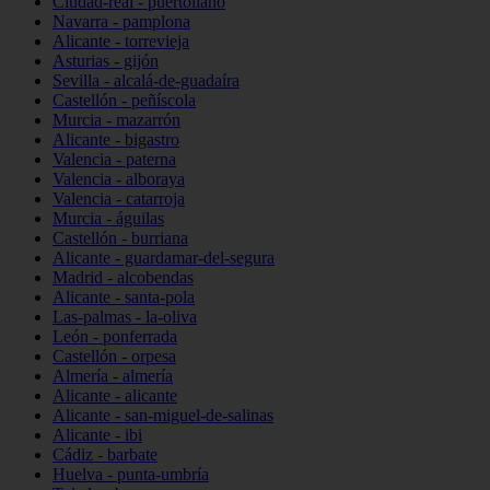
Ciudad-real - puertollano
Navarra - pamplona
Alicante - torrevieja
Asturias - gijón
Sevilla - alcalá-de-guadaíra
Castellón - peñíscola
Murcia - mazarrón
Alicante - bigastro
Valencia - paterna
Valencia - alboraya
Valencia - catarroja
Murcia - águilas
Castellón - burriana
Alicante - guardamar-del-segura
Madrid - alcobendas
Alicante - santa-pola
Las-palmas - la-oliva
León - ponferrada
Castellón - orpesa
Almería - almería
Alicante - alicante
Alicante - san-miguel-de-salinas
Alicante - ibi
Cádiz - barbate
Huelva - punta-umbría