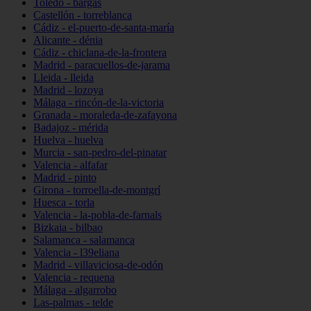
Toledo - bargas
Castellón - torreblanca
Cádiz - el-puerto-de-santa-maría
Alicante - dénia
Cádiz - chiclana-de-la-frontera
Madrid - paracuellos-de-jarama
Lleida - lleida
Madrid - lozoya
Málaga - rincón-de-la-victoria
Granada - moraleda-de-zafayona
Badajoz - mérida
Huelva - huelva
Murcia - san-pedro-del-pinatar
Valencia - alfafar
Madrid - pinto
Girona - torroella-de-montgrí
Huesca - torla
Valencia - la-pobla-de-farnals
Bizkaia - bilbao
Salamanca - salamanca
Valencia - l39eliana
Madrid - villaviciosa-de-odón
Valencia - requena
Málaga - algarrobo
Las-palmas - telde