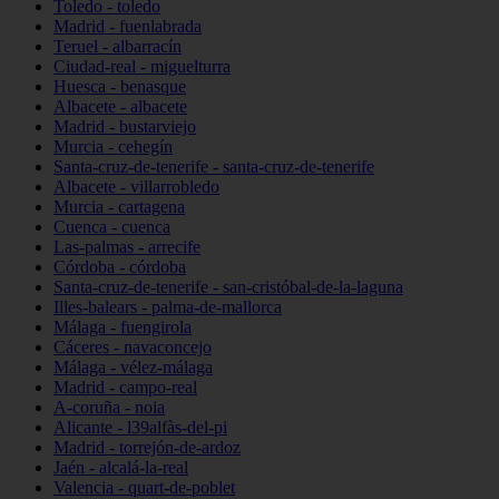
Toledo - toledo
Madrid - fuenlabrada
Teruel - albarracín
Ciudad-real - miguelturra
Huesca - benasque
Albacete - albacete
Madrid - bustarviejo
Murcia - cehegín
Santa-cruz-de-tenerife - santa-cruz-de-tenerife
Albacete - villarrobledo
Murcia - cartagena
Cuenca - cuenca
Las-palmas - arrecife
Córdoba - córdoba
Santa-cruz-de-tenerife - san-cristóbal-de-la-laguna
Illes-balears - palma-de-mallorca
Málaga - fuengirola
Cáceres - navaconcejo
Málaga - vélez-málaga
Madrid - campo-real
A-coruña - noia
Alicante - l39alfàs-del-pi
Madrid - torrejón-de-ardoz
Jaén - alcalá-la-real
Valencia - quart-de-poblet