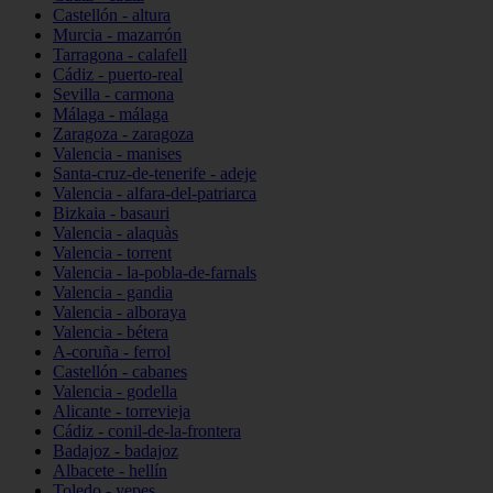
Castellón - altura
Murcia - mazarrón
Tarragona - calafell
Cádiz - puerto-real
Sevilla - carmona
Málaga - málaga
Zaragoza - zaragoza
Valencia - manises
Santa-cruz-de-tenerife - adeje
Valencia - alfara-del-patriarca
Bizkaia - basauri
Valencia - alaquàs
Valencia - torrent
Valencia - la-pobla-de-farnals
Valencia - gandia
Valencia - alboraya
Valencia - bétera
A-coruña - ferrol
Castellón - cabanes
Valencia - godella
Alicante - torrevieja
Cádiz - conil-de-la-frontera
Badajoz - badajoz
Albacete - hellín
Toledo - yepes