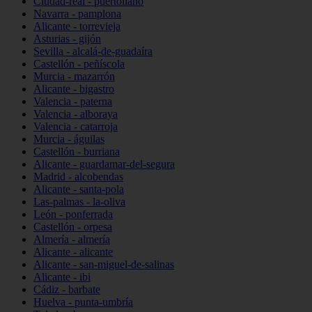
Ciudad-real - puertollano
Navarra - pamplona
Alicante - torrevieja
Asturias - gijón
Sevilla - alcalá-de-guadaíra
Castellón - peñíscola
Murcia - mazarrón
Alicante - bigastro
Valencia - paterna
Valencia - alboraya
Valencia - catarroja
Murcia - águilas
Castellón - burriana
Alicante - guardamar-del-segura
Madrid - alcobendas
Alicante - santa-pola
Las-palmas - la-oliva
León - ponferrada
Castellón - orpesa
Almería - almería
Alicante - alicante
Alicante - san-miguel-de-salinas
Alicante - ibi
Cádiz - barbate
Huelva - punta-umbría