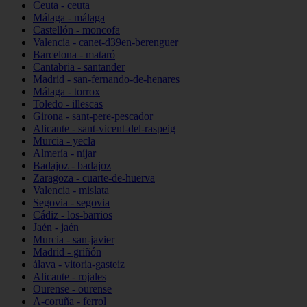
Ceuta - ceuta
Málaga - málaga
Castellón - moncofa
Valencia - canet-d39en-berenguer
Barcelona - mataró
Cantabria - santander
Madrid - san-fernando-de-henares
Málaga - torrox
Toledo - illescas
Girona - sant-pere-pescador
Alicante - sant-vicent-del-raspeig
Murcia - yecla
Almería - níjar
Badajoz - badajoz
Zaragoza - cuarte-de-huerva
Valencia - mislata
Segovia - segovia
Cádiz - los-barrios
Jaén - jaén
Murcia - san-javier
Madrid - griñón
álava - vitoria-gasteiz
Alicante - rojales
Ourense - ourense
A-coruña - ferrol