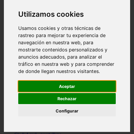
Valencia - beniparrell
Valencia - chiva
Utilizamos cookies
Murcia - calasparra
Valencia - burjassot
Valencia - sagunt
Usamos cookies y otras técnicas de
Alicante - alcoi
rastreo para mejorar tu experiencia de
Asturias - ribadesella
navegación en nuestra web, para
Castellón - benicàssim
Alicante - el-campello
mostrarte contenidos personalizados y
Pontevedra - o-grove
anuncios adecuados, para analizar el
Cádiz - rota
tráfico en nuestra web y para comprender
Madrid - las-rozas-de-madrid
Ciudad-real - ciudad-real
de donde llegan nuestros visitantes.
Madrid - tres-cantos
Las-palmas - yaiza
Alicante - altea
Aceptar
Alicante - elx
Alicante - calp
Rechazar
Zaragoza - zaragoza
Sevilla - sevilla
Configurar
Barcelona - barcelona
Madrid - madrid
Madrid - majadahonda
Valencia - gandia