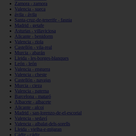
Zamora - zamora
Valencia - sueca
ávila - ávila
Santa-cruz-de-tenerife - fasnia
Madrid - getafe
Asturias - villaviciosa
Alicante - benidorm
Valencia - riola
Castellón - vila-real
Murcia - abarán
Lleida - les-borges-blanques
León - león
Valencia - enguera
Valencia - cheste
Castellón - navajas
Murcia - cieza
Valencia - paterna
Barcelona - mataró
Albacete - albacete
Alicante - alcoi
Madrid - san-lorenzo-de-el-escorial
Valencia - sedaví
Valencia - albalat-dels-sorells
Lleida - vielha-e-mijaran
Cádiz - cádiz