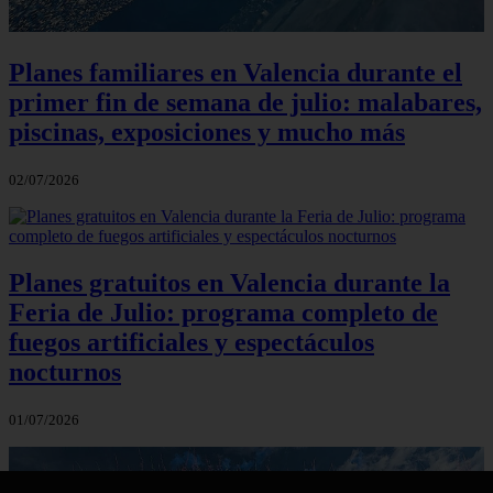
Planes familiares en Valencia durante el
primer fin de semana de julio: malabares,
piscinas, exposiciones y mucho más
02/07/2026
Planes gratuitos en Valencia durante la
Feria de Julio: programa completo de
fuegos artificiales y espectáculos
nocturnos
01/07/2026