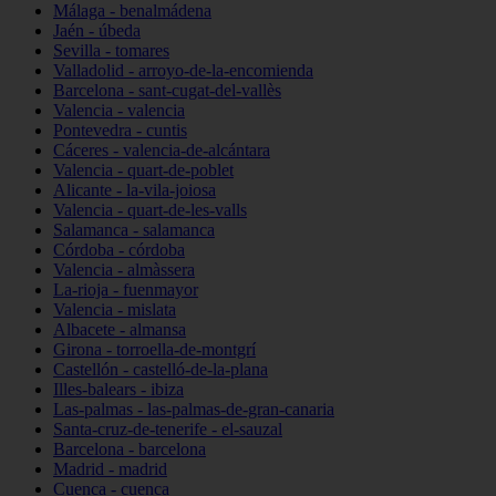
Málaga - benalmádena
Jaén - úbeda
Sevilla - tomares
Valladolid - arroyo-de-la-encomienda
Barcelona - sant-cugat-del-vallès
Valencia - valencia
Pontevedra - cuntis
Cáceres - valencia-de-alcántara
Valencia - quart-de-poblet
Alicante - la-vila-joiosa
Valencia - quart-de-les-valls
Salamanca - salamanca
Córdoba - córdoba
Valencia - almàssera
La-rioja - fuenmayor
Valencia - mislata
Albacete - almansa
Girona - torroella-de-montgrí
Castellón - castelló-de-la-plana
Illes-balears - ibiza
Las-palmas - las-palmas-de-gran-canaria
Santa-cruz-de-tenerife - el-sauzal
Barcelona - barcelona
Madrid - madrid
Cuenca - cuenca