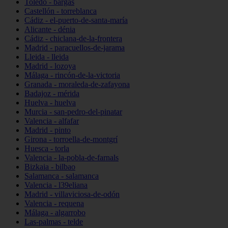
Toledo - bargas
Castellón - torreblanca
Cádiz - el-puerto-de-santa-maría
Alicante - dénia
Cádiz - chiclana-de-la-frontera
Madrid - paracuellos-de-jarama
Lleida - lleida
Madrid - lozoya
Málaga - rincón-de-la-victoria
Granada - moraleda-de-zafayona
Badajoz - mérida
Huelva - huelva
Murcia - san-pedro-del-pinatar
Valencia - alfafar
Madrid - pinto
Girona - torroella-de-montgrí
Huesca - torla
Valencia - la-pobla-de-farnals
Bizkaia - bilbao
Salamanca - salamanca
Valencia - l39eliana
Madrid - villaviciosa-de-odón
Valencia - requena
Málaga - algarrobo
Las-palmas - telde