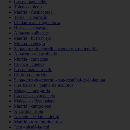
Las-palmas - telde
Toledo - toledo
Madrid - fuenlabrada
Teruel - albarracín
Ciudad-real - miguelturra
Huesca - benasque
Albacete - albacete
Madrid - bustarviejo
Murcia - cehegín
Santa-cruz-de-tenerife - santa-cruz-de-tenerife
Albacete - villarrobledo
Murcia - cartagena
Cuenca - cuenca
Las-palmas - arrecife
Córdoba - córdoba
Santa-cruz-de-tenerife - san-cristóbal-de-la-laguna
Illes-balears - palma-de-mallorca
Málaga - fuengirola
Cáceres - navaconcejo
Málaga - vélez-málaga
Madrid - campo-real
A-coruña - noia
Alicante - l39alfàs-del-pi
Madrid - torrejón-de-ardoz
Jaén - alcalá-la-real