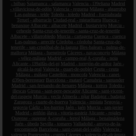
- bilbao
Salamanca - salamanca
Valencia - l39eliana
Madrid
- villaviciosa-de-odón
Valencia - requena
Málaga - algarrobo
Las-palmas - telde
Toledo - toledo
Madrid - fuenlabrada
Teruel - albarracín
Ciudad-real - miguelturra
Huesca -
benasque
Albacete - albacete
Madrid - bustarviejo
Murcia -
cehegín
Santa-cruz-de-tenerife - santa-cruz-de-tenerife
Albacete - villarrobledo
Murcia - cartagena
Cuenca - cuenca
Las-palmas - arrecife
Córdoba - córdoba
Santa-cruz-de-
tenerife - san-cristóbal-de-la-laguna
Illes-balears - palma-de-
mallorca
Málaga - fuengirola
Cáceres - navaconcejo
Málaga
- vélez-málaga
Madrid - campo-real
A-coruña - noia
Alicante - l39alfàs-del-pi
Madrid - torrejón-de-ardoz
Jaén -
alcalá-la-real
Valencia - quart-de-poblet
Ceuta - ceuta
Málaga - málaga
Castellón - moncofa
Valencia - canet-
d39en-berenguer
Barcelona - mataró
Cantabria - santander
Madrid - san-fernando-de-henares
Málaga - torrox
Toledo -
illescas
Girona - sant-pere-pescador
Alicante - sant-vicent-
del-raspeig
Murcia - yecla
Almería - níjar
Badajoz - badajoz
Zaragoza - cuarte-de-huerva
Valencia - mislata
Segovia -
segovia
Cádiz - los-barrios
Jaén - jaén
Murcia - san-javier
Madrid - griñón
álava - vitoria-gasteiz
Alicante - rojales
Ourense - ourense
A-coruña - ferrol
Málaga - benalmádena
Jaén - úbeda
Sevilla - tomares
Valladolid - arroyo-de-la-
encomienda
Barcelona - sant-cugat-del-vallès
Valencia -
valencia
Pontevedra - cuntis
Cáceres - valencia-de-alcántara