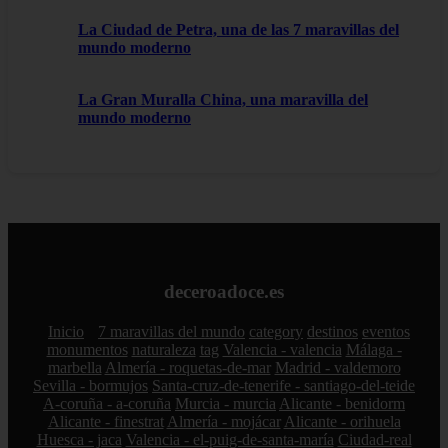
La Ciudad de Petra, una de las 7 maravillas del
mundo moderno
La Gran Muralla China, una maravilla del
mundo moderno
deceroadoce.es
Inicio
7 maravillas del mundo
category
destinos
eventos
monumentos
naturaleza
tag
Valencia - valencia
Málaga -
marbella
Almería - roquetas-de-mar
Madrid - valdemoro
Sevilla - bormujos
Santa-cruz-de-tenerife - santiago-del-teide
A-coruña - a-coruña
Murcia - murcia
Alicante - benidorm
Alicante - finestrat
Almería - mojácar
Alicante - orihuela
Huesca - jaca
Valencia - el-puig-de-santa-maría
Ciudad-real