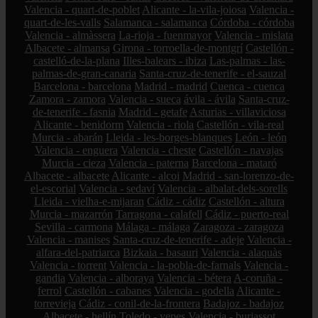
Valencia - quart-de-poblet
Alicante - la-vila-joiosa
Valencia -
quart-de-les-valls
Salamanca - salamanca
Córdoba - córdoba
Valencia - almàssera
La-rioja - fuenmayor
Valencia - mislata
Albacete - almansa
Girona - torroella-de-montgrí
Castellón -
castelló-de-la-plana
Illes-balears - ibiza
Las-palmas - las-
palmas-de-gran-canaria
Santa-cruz-de-tenerife - el-sauzal
Barcelona - barcelona
Madrid - madrid
Cuenca - cuenca
Zamora - zamora
Valencia - sueca
ávila - ávila
Santa-cruz-
de-tenerife - fasnia
Madrid - getafe
Asturias - villaviciosa
Alicante - benidorm
Valencia - riola
Castellón - vila-real
Murcia - abarán
Lleida - les-borges-blanques
León - león
Valencia - enguera
Valencia - cheste
Castellón - navajas
Murcia - cieza
Valencia - paterna
Barcelona - mataró
Albacete - albacete
Alicante - alcoi
Madrid - san-lorenzo-de-
el-escorial
Valencia - sedaví
Valencia - albalat-dels-sorells
Lleida - vielha-e-mijaran
Cádiz - cádiz
Castellón - altura
Murcia - mazarrón
Tarragona - calafell
Cádiz - puerto-real
Sevilla - carmona
Málaga - málaga
Zaragoza - zaragoza
Valencia - manises
Santa-cruz-de-tenerife - adeje
Valencia -
alfara-del-patriarca
Bizkaia - basauri
Valencia - alaquàs
Valencia - torrent
Valencia - la-pobla-de-farnals
Valencia -
gandia
Valencia - alboraya
Valencia - bétera
A-coruña -
ferrol
Castellón - cabanes
Valencia - godella
Alicante -
torrevieja
Cádiz - conil-de-la-frontera
Badajoz - badajoz
Albacete - hellín
Toledo - yepes
Valencia - burjassot