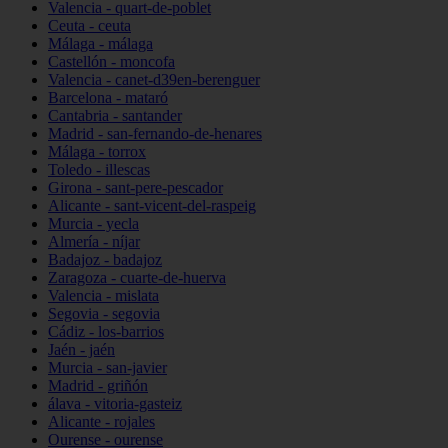
Valencia - quart-de-poblet
Ceuta - ceuta
Málaga - málaga
Castellón - moncofa
Valencia - canet-d39en-berenguer
Barcelona - mataró
Cantabria - santander
Madrid - san-fernando-de-henares
Málaga - torrox
Toledo - illescas
Girona - sant-pere-pescador
Alicante - sant-vicent-del-raspeig
Murcia - yecla
Almería - níjar
Badajoz - badajoz
Zaragoza - cuarte-de-huerva
Valencia - mislata
Segovia - segovia
Cádiz - los-barrios
Jaén - jaén
Murcia - san-javier
Madrid - griñón
álava - vitoria-gasteiz
Alicante - rojales
Ourense - ourense