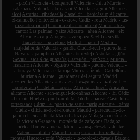
- picón
Valencia - beniparrell
Valencia - chiva
Murcia -
calasparra
Valencia - burjassot
Valencia - sagunt
Alicante -
alcoi
Asturias - ribadesella
Castellón - benicàssim
Alicante -
el-campello
Pontevedra - o-grove
Cádiz - rota
Madrid - las-
rozas-de-madrid
Ciudad-real - ciudad-real
Madrid - tres-
cantos
Las-palmas - yaiza
Alicante - altea
Alicante - elx
Alicante - calp
Zaragoza - zaragoza
Sevilla - sevilla
Barcelona - barcelona
Madrid - madrid
Madrid -
majadahonda
Valencia - gandia
Ciudad-real - puertollano
Navarra - pamplona
Alicante - torrevieja
Asturias - gijón
Sevilla - alcalá-de-guadaíra
Castellón - peñíscola
Murcia -
mazarrón
Alicante - bigastro
Valencia - paterna
Valencia -
alboraya
Valencia - catarroja
Murcia - águilas
Castellón -
burriana
Alicante - guardamar-del-segura
Madrid -
alcobendas
Alicante - santa-pola
Las-palmas - la-oliva
León
- ponferrada
Castellón - orpesa
Almería - almería
Alicante -
alicante
Alicante - san-miguel-de-salinas
Alicante - ibi
Cádiz
- barbate
Huelva - punta-umbría
Toledo - bargas
Castellón -
torreblanca
Cádiz - el-puerto-de-santa-maría
Alicante - dénia
Cádiz - chiclana-de-la-frontera
Madrid - paracuellos-de-
jarama
Lleida - lleida
Madrid - lozoya
Málaga - rincón-de-
la-victoria
Granada - moraleda-de-zafayona
Badajoz -
mérida
Huelva - huelva
Murcia - san-pedro-del-pinatar
Valencia - alfafar
Madrid - pinto
Girona - torroella-de-
montgrí
Huesca - torla
Valencia - la-pobla-de-farnals
Bizkaia