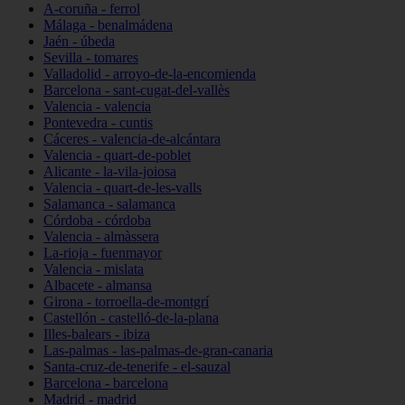
A-coruña - ferrol
Málaga - benalmádena
Jaén - úbeda
Sevilla - tomares
Valladolid - arroyo-de-la-encomienda
Barcelona - sant-cugat-del-vallès
Valencia - valencia
Pontevedra - cuntis
Cáceres - valencia-de-alcántara
Valencia - quart-de-poblet
Alicante - la-vila-joiosa
Valencia - quart-de-les-valls
Salamanca - salamanca
Córdoba - córdoba
Valencia - almàssera
La-rioja - fuenmayor
Valencia - mislata
Albacete - almansa
Girona - torroella-de-montgrí
Castellón - castelló-de-la-plana
Illes-balears - ibiza
Las-palmas - las-palmas-de-gran-canaria
Santa-cruz-de-tenerife - el-sauzal
Barcelona - barcelona
Madrid - madrid