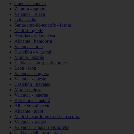
Cuenca - cuenca
Zamora - zamora
Valencia - sueca
ávila - ávila
Santa-cruz-de-tenerife - fasnia
Madrid - getafe
Asturias - villaviciosa
Alicante - benidorm
Valencia - riola
Castellón - vila-real
Murcia - abarán
Lleida - les-borges-blanques
León - león
Valencia - enguera
Valencia - cheste
Castellón - navajas
Murcia - cieza
Valencia - paterna
Barcelona - mataró
Albacete - albacete
Alicante - alcoi
Madrid - san-lorenzo-de-el-escorial
Valencia - sedaví
Valencia - albalat-dels-sorells
Lleida - vielha-e-mijaran