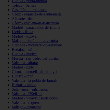
Huelva - punta-umbría
Toledo - bargas
Castellón - torreblanca
Cádiz - el-puerto-de-santa-maría
Alicante - dénia
Cádiz - chiclana-de-la-frontera
Madrid - paracuellos-de-jarama
Lleida - lleida
Madrid - lozoya
Málaga - rincón-de-la-victoria
Granada - moraleda-de-zafayona
Badajoz - mérida
Huelva - huelva
Murcia - san-pedro-del-pinatar
Valencia - alfafar
Madrid - pinto
Girona - torroella-de-montgrí
Huesca - torla
Valencia - la-pobla-de-farnals
Bizkaia - bilbao
Salamanca - salamanca
Valencia - l39eliana
Madrid - villaviciosa-de-odón
Valencia - requena
Málaga - algarrobo