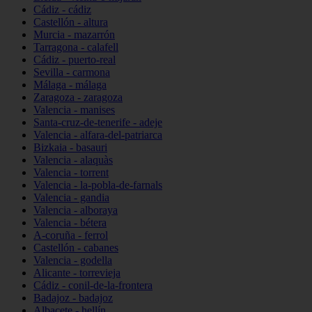
Cádiz - cádiz
Castellón - altura
Murcia - mazarrón
Tarragona - calafell
Cádiz - puerto-real
Sevilla - carmona
Málaga - málaga
Zaragoza - zaragoza
Valencia - manises
Santa-cruz-de-tenerife - adeje
Valencia - alfara-del-patriarca
Bizkaia - basauri
Valencia - alaquàs
Valencia - torrent
Valencia - la-pobla-de-farnals
Valencia - gandia
Valencia - alboraya
Valencia - bétera
A-coruña - ferrol
Castellón - cabanes
Valencia - godella
Alicante - torrevieja
Cádiz - conil-de-la-frontera
Badajoz - badajoz
Albacete - hellín