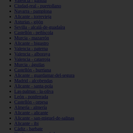
Valencia - gandia
Ciudad-real - puertollano
Navarra - pamplona
Alicante - torrevieja
Asturias - gijón
Sevilla - alcalá-de-guadaíra
Castellón - peñíscola
Murcia - mazarrón
Alicante - bigastro
Valencia - paterna
Valencia - alboraya
Valencia - catarroja
Murcia - águilas
Castellón - burriana
Alicante - guardamar-del-segura
Madrid - alcobendas
Alicante - santa-pola
Las-palmas - la-oliva
León - ponferrada
Castellón - orpesa
Almería - almería
Alicante - alicante
Alicante - san-miguel-de-salinas
Alicante - ibi
Cádiz - barbate