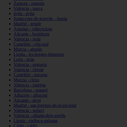
Zamora - zamora
Valencia - sueca
ávila - ávila
Santa-cruz-de-tenerife - fasnia
Madrid - getafe
Asturias - villaviciosa
Alicante - benidorm
Valencia - riola
Castellón - vila-real
Murcia - abarán
Lleida - les-borges-blanques
León - león
Valencia - enguera
Valencia - cheste
Castellón - navajas
Murcia - cieza
Valencia - paterna
Barcelona - mataró
Albacete - albacete
Alicante - alcoi
Madrid - san-lorenzo-de-el-escorial
Valencia - sedaví
Valencia - albalat-dels-sorells
Lleida - vielha-e-mijaran
Cádiz - cádiz