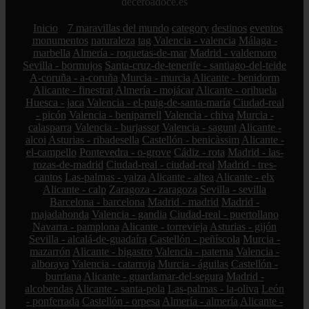
deceroadoce.es
Inicio
7 maravillas del mundo
category
destinos
eventos
monumentos
naturaleza
tag
Valencia - valencia
Málaga -
marbella
Almería - roquetas-de-mar
Madrid - valdemoro
Sevilla - bormujos
Santa-cruz-de-tenerife - santiago-del-teide
A-coruña - a-coruña
Murcia - murcia
Alicante - benidorm
Alicante - finestrat
Almería - mojácar
Alicante - orihuela
Huesca - jaca
Valencia - el-puig-de-santa-maría
Ciudad-real
- picón
Valencia - beniparrell
Valencia - chiva
Murcia -
calasparra
Valencia - burjassot
Valencia - sagunt
Alicante -
alcoi
Asturias - ribadesella
Castellón - benicàssim
Alicante -
el-campello
Pontevedra - o-grove
Cádiz - rota
Madrid - las-
rozas-de-madrid
Ciudad-real - ciudad-real
Madrid - tres-
cantos
Las-palmas - yaiza
Alicante - altea
Alicante - elx
Alicante - calp
Zaragoza - zaragoza
Sevilla - sevilla
Barcelona - barcelona
Madrid - madrid
Madrid -
majadahonda
Valencia - gandia
Ciudad-real - puertollano
Navarra - pamplona
Alicante - torrevieja
Asturias - gijón
Sevilla - alcalá-de-guadaíra
Castellón - peñíscola
Murcia -
mazarrón
Alicante - bigastro
Valencia - paterna
Valencia -
alboraya
Valencia - catarroja
Murcia - águilas
Castellón -
burriana
Alicante - guardamar-del-segura
Madrid -
alcobendas
Alicante - santa-pola
Las-palmas - la-oliva
León
- ponferrada
Castellón - orpesa
Almería - almería
Alicante -