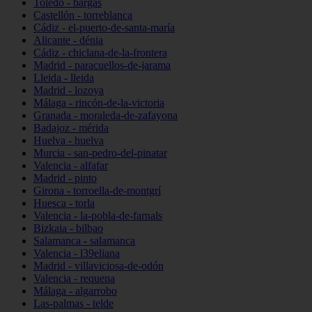
Toledo - bargas
Castellón - torreblanca
Cádiz - el-puerto-de-santa-maría
Alicante - dénia
Cádiz - chiclana-de-la-frontera
Madrid - paracuellos-de-jarama
Lleida - lleida
Madrid - lozoya
Málaga - rincón-de-la-victoria
Granada - moraleda-de-zafayona
Badajoz - mérida
Huelva - huelva
Murcia - san-pedro-del-pinatar
Valencia - alfafar
Madrid - pinto
Girona - torroella-de-montgrí
Huesca - torla
Valencia - la-pobla-de-farnals
Bizkaia - bilbao
Salamanca - salamanca
Valencia - l39eliana
Madrid - villaviciosa-de-odón
Valencia - requena
Málaga - algarrobo
Las-palmas - telde