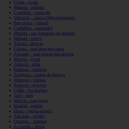
Ceuta - ceuta
Málaga - málaga
Castellón - moncofa
Valencia - canet-d39en-berenguer
Barcelona - mataró
Cantabria - santander
Madrid - san-fernando-de-henares
Málaga - torrox
Toledo - illescas
Girona - sant-pere-pescador
Alicante - sant-vicent-del-raspeig
Murcia - yecla
Almería - níjar
Badajoz - badajoz
Zaragoza - cuarte-de-huerva
Valencia - mislata
Segovia - segovia
Cádiz - los-barrios
Jaén - jaén
Murcia - san-javier
Madrid - griñón
álava - vitoria-gasteiz
Alicante - rojales
Ourense - ourense
A-coruña - ferrol