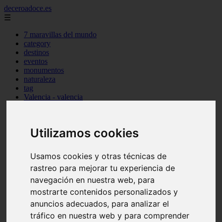
deceroadoce.es
☰
7 maravillas del mundo
category
destinos
eventos
monumentos
naturaleza
tag
Valencia - valencia
Málaga - marbella
Almería - roquetas-de-mar
Madrid - valdemoro
Utilizamos cookies
Sevilla - bormujos
Santa-cruz-de-tenerife - santiago-del-teide
A-coruña - a-coruña
Usamos cookies y otras técnicas de
Murcia - murcia
rastreo para mejorar tu experiencia de
Alicante - benidorm
Alicante - finestrat
navegación en nuestra web, para
Almería - mojácar
mostrarte contenidos personalizados y
Alicante - orihuela
anuncios adecuados, para analizar el
Huesca - jaca
Valencia - el-puig-de-santa-maría
tráfico en nuestra web y para comprender
Ciudad-real - picón