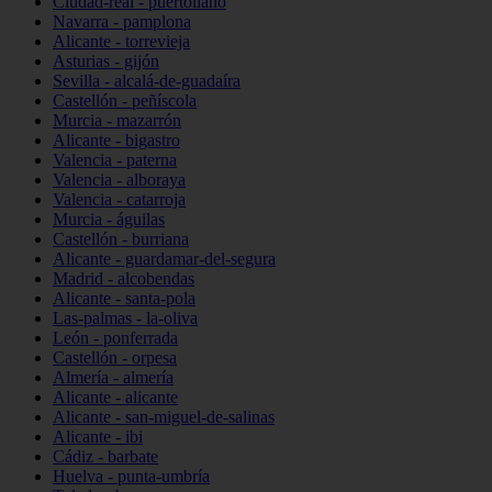
Ciudad-real - puertollano
Navarra - pamplona
Alicante - torrevieja
Asturias - gijón
Sevilla - alcalá-de-guadaíra
Castellón - peñíscola
Murcia - mazarrón
Alicante - bigastro
Valencia - paterna
Valencia - alboraya
Valencia - catarroja
Murcia - águilas
Castellón - burriana
Alicante - guardamar-del-segura
Madrid - alcobendas
Alicante - santa-pola
Las-palmas - la-oliva
León - ponferrada
Castellón - orpesa
Almería - almería
Alicante - alicante
Alicante - san-miguel-de-salinas
Alicante - ibi
Cádiz - barbate
Huelva - punta-umbría