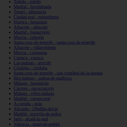
Toledo - toledo
Madrid - fuenlabrada
Teruel - albarracín
Ciudad-real - miguelturra
Huesca - benasque
Albacete - albacete
Madrid - bustarviejo
Murcia - cehegín
Santa-cruz-de-tenerife - santa-cruz-de-tenerife
Albacete - villarrobledo
Murcia - cartagena
Cuenca - cuenca
Las-palmas - arrecife
Córdoba - córdoba
Santa-cruz-de-tenerife - san-cristóbal-de-la-laguna
Illes-balears - palma-de-mallorca
Málaga - fuengirola
Cáceres - navaconcejo
Málaga - vélez-málaga
Madrid - campo-real
A-coruña - noia
Alicante - l39alfàs-del-pi
Madrid - torrejón-de-ardoz
Jaén - alcalá-la-real
Valencia - quart-de-poblet