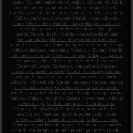
alicante
Alicante - san-miguel-de-salinas
Alicante - ibi
Cádiz
- barbate
Huelva - punta-umbría
Toledo - bargas
Castellón -
torreblanca
Cádiz - el-puerto-de-santa-maría
Alicante - dénia
Cádiz - chiclana-de-la-frontera
Madrid - paracuellos-de-
jarama
Lleida - lleida
Madrid - lozoya
Málaga - rincón-de-
la-victoria
Granada - moraleda-de-zafayona
Badajoz -
mérida
Huelva - huelva
Murcia - san-pedro-del-pinatar
Valencia - alfafar
Madrid - pinto
Girona - torroella-de-
montgrí
Huesca - torla
Valencia - la-pobla-de-farnals
Bizkaia
- bilbao
Salamanca - salamanca
Valencia - l39eliana
Madrid
- villaviciosa-de-odón
Valencia - requena
Málaga - algarrobo
Las-palmas - telde
Toledo - toledo
Madrid - fuenlabrada
Teruel - albarracín
Ciudad-real - miguelturra
Huesca -
benasque
Albacete - albacete
Madrid - bustarviejo
Murcia -
cehegín
Santa-cruz-de-tenerife - santa-cruz-de-tenerife
Albacete - villarrobledo
Murcia - cartagena
Cuenca - cuenca
Las-palmas - arrecife
Córdoba - córdoba
Santa-cruz-de-
tenerife - san-cristóbal-de-la-laguna
Illes-balears - palma-de-
mallorca
Málaga - fuengirola
Cáceres - navaconcejo
Málaga
- vélez-málaga
Madrid - campo-real
A-coruña - noia
Alicante - l39alfàs-del-pi
Madrid - torrejón-de-ardoz
Jaén -
alcalá-la-real
Valencia - quart-de-poblet
Ceuta - ceuta
Málaga - málaga
Castellón - moncofa
Valencia - canet-
d39en-berenguer
Barcelona - mataró
Cantabria - santander
Madrid - san-fernando-de-henares
Málaga - torrox
Toledo -