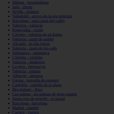
Málaga - benalmádena
Jaén - úbeda
Sevilla - tomares
Valladolid - arroyo-de-la-encomienda
Barcelona - sant-cugat-del-vallès
Valencia - valencia
Pontevedra - cuntis
Cáceres - valencia-de-alcántara
Valencia - quart-de-poblet
Alicante - la-vila-joiosa
Valencia - quart-de-les-valls
Salamanca - salamanca
Córdoba - córdoba
Valencia - almàssera
La-rioja - fuenmayor
Valencia - mislata
Albacete - almansa
Girona - torroella-de-montgrí
Castellón - castelló-de-la-plana
Illes-balears - ibiza
Las-palmas - las-palmas-de-gran-canaria
Santa-cruz-de-tenerife - el-sauzal
Barcelona - barcelona
Madrid - madrid
Cuenca - cuenca