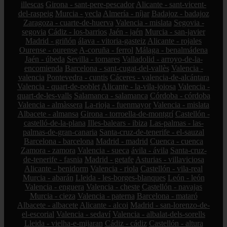
illescas
Girona - sant-pere-pescador
Alicante - sant-vicent-
del-raspeig
Murcia - yecla
Almería - níjar
Badajoz - badajoz
Zaragoza - cuarte-de-huerva
Valencia - mislata
Segovia -
segovia
Cádiz - los-barrios
Jaén - jaén
Murcia - san-javier
Madrid - griñón
álava - vitoria-gasteiz
Alicante - rojales
Ourense - ourense
A-coruña - ferrol
Málaga - benalmádena
Jaén - úbeda
Sevilla - tomares
Valladolid - arroyo-de-la-
encomienda
Barcelona - sant-cugat-del-vallès
Valencia -
valencia
Pontevedra - cuntis
Cáceres - valencia-de-alcántara
Valencia - quart-de-poblet
Alicante - la-vila-joiosa
Valencia -
quart-de-les-valls
Salamanca - salamanca
Córdoba - córdoba
Valencia - almàssera
La-rioja - fuenmayor
Valencia - mislata
Albacete - almansa
Girona - torroella-de-montgrí
Castellón -
castelló-de-la-plana
Illes-balears - ibiza
Las-palmas - las-
palmas-de-gran-canaria
Santa-cruz-de-tenerife - el-sauzal
Barcelona - barcelona
Madrid - madrid
Cuenca - cuenca
Zamora - zamora
Valencia - sueca
ávila - ávila
Santa-cruz-
de-tenerife - fasnia
Madrid - getafe
Asturias - villaviciosa
Alicante - benidorm
Valencia - riola
Castellón - vila-real
Murcia - abarán
Lleida - les-borges-blanques
León - león
Valencia - enguera
Valencia - cheste
Castellón - navajas
Murcia - cieza
Valencia - paterna
Barcelona - mataró
Albacete - albacete
Alicante - alcoi
Madrid - san-lorenzo-de-
el-escorial
Valencia - sedaví
Valencia - albalat-dels-sorells
Lleida - vielha-e-mijaran
Cádiz - cádiz
Castellón - altura