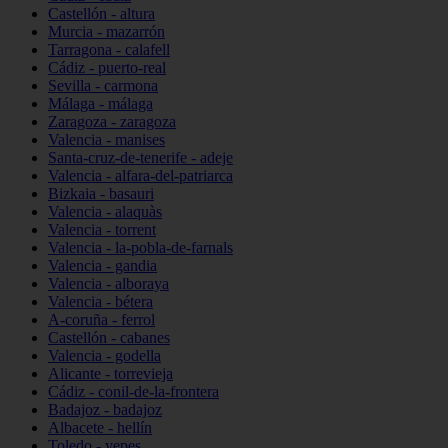
Castellón - altura
Murcia - mazarrón
Tarragona - calafell
Cádiz - puerto-real
Sevilla - carmona
Málaga - málaga
Zaragoza - zaragoza
Valencia - manises
Santa-cruz-de-tenerife - adeje
Valencia - alfara-del-patriarca
Bizkaia - basauri
Valencia - alaquàs
Valencia - torrent
Valencia - la-pobla-de-farnals
Valencia - gandia
Valencia - alboraya
Valencia - bétera
A-coruña - ferrol
Castellón - cabanes
Valencia - godella
Alicante - torrevieja
Cádiz - conil-de-la-frontera
Badajoz - badajoz
Albacete - hellín
Toledo - yepes