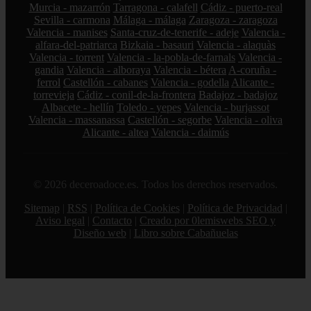
Murcia - mazarrón
Tarragona - calafell
Cádiz - puerto-real
Sevilla - carmona
Málaga - málaga
Zaragoza - zaragoza
Valencia - manises
Santa-cruz-de-tenerife - adeje
Valencia -
alfara-del-patriarca
Bizkaia - basauri
Valencia - alaquàs
Valencia - torrent
Valencia - la-pobla-de-farnals
Valencia -
gandia
Valencia - alboraya
Valencia - bétera
A-coruña -
ferrol
Castellón - cabanes
Valencia - godella
Alicante -
torrevieja
Cádiz - conil-de-la-frontera
Badajoz - badajoz
Albacete - hellín
Toledo - yepes
Valencia - burjassot
Valencia - massanassa
Castellón - segorbe
Valencia - oliva
Alicante - altea
Valencia - daimús
© 2026 deceroadoce.es. Todos los derechos reservados.
Sitemap
|
RSS
|
Política de Cookies
|
Política de Privacidad
|
Aviso legal
|
Contacto
|
Creado por 0lemiswebs SEO y
Diseño web
|
Libro sobre Cabañuelas