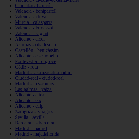
Ciudad-real - picón
Valencia - beniparrell
Valencia - chiva
Murcia - calasparra
Valencia - burjassot
Valencia - sagunt
Alicante - alcoi
Asturias - ribadesella
Castellón - benicàssim
Alicante - el-campello
Pontevedra - o-grove
Cádiz - rota
Madrid - las-rozas-de-madrid
Ciudad-real - ciudad-real
Madrid - tres-cantos
Las-palmas - yaiza
Alicante - altea
Alicante - elx
Alicante - calp
Zaragoza - zaragoza
Sevilla - sevilla
Barcelona - barcelona
Madrid - madrid
Madrid - majadahonda