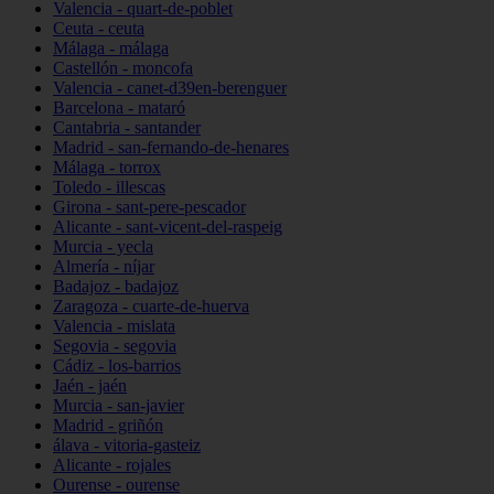
Valencia - quart-de-poblet
Ceuta - ceuta
Málaga - málaga
Castellón - moncofa
Valencia - canet-d39en-berenguer
Barcelona - mataró
Cantabria - santander
Madrid - san-fernando-de-henares
Málaga - torrox
Toledo - illescas
Girona - sant-pere-pescador
Alicante - sant-vicent-del-raspeig
Murcia - yecla
Almería - níjar
Badajoz - badajoz
Zaragoza - cuarte-de-huerva
Valencia - mislata
Segovia - segovia
Cádiz - los-barrios
Jaén - jaén
Murcia - san-javier
Madrid - griñón
álava - vitoria-gasteiz
Alicante - rojales
Ourense - ourense