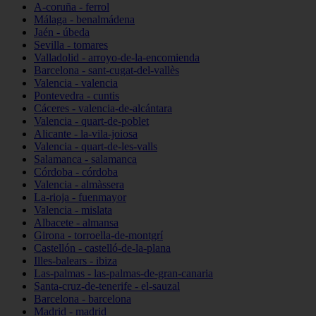
A-coruña - ferrol
Málaga - benalmádena
Jaén - úbeda
Sevilla - tomares
Valladolid - arroyo-de-la-encomienda
Barcelona - sant-cugat-del-vallès
Valencia - valencia
Pontevedra - cuntis
Cáceres - valencia-de-alcántara
Valencia - quart-de-poblet
Alicante - la-vila-joiosa
Valencia - quart-de-les-valls
Salamanca - salamanca
Córdoba - córdoba
Valencia - almàssera
La-rioja - fuenmayor
Valencia - mislata
Albacete - almansa
Girona - torroella-de-montgrí
Castellón - castelló-de-la-plana
Illes-balears - ibiza
Las-palmas - las-palmas-de-gran-canaria
Santa-cruz-de-tenerife - el-sauzal
Barcelona - barcelona
Madrid - madrid