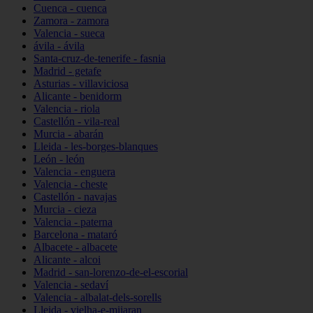
Cuenca - cuenca
Zamora - zamora
Valencia - sueca
ávila - ávila
Santa-cruz-de-tenerife - fasnia
Madrid - getafe
Asturias - villaviciosa
Alicante - benidorm
Valencia - riola
Castellón - vila-real
Murcia - abarán
Lleida - les-borges-blanques
León - león
Valencia - enguera
Valencia - cheste
Castellón - navajas
Murcia - cieza
Valencia - paterna
Barcelona - mataró
Albacete - albacete
Alicante - alcoi
Madrid - san-lorenzo-de-el-escorial
Valencia - sedaví
Valencia - albalat-dels-sorells
Lleida - vielha-e-mijaran