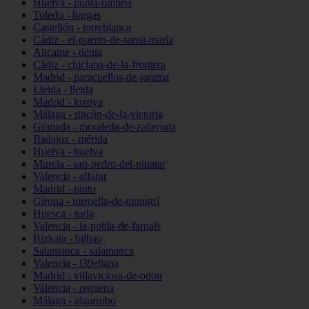
Huelva - punta-umbría
Toledo - bargas
Castellón - torreblanca
Cádiz - el-puerto-de-santa-maría
Alicante - dénia
Cádiz - chiclana-de-la-frontera
Madrid - paracuellos-de-jarama
Lleida - lleida
Madrid - lozoya
Málaga - rincón-de-la-victoria
Granada - moraleda-de-zafayona
Badajoz - mérida
Huelva - huelva
Murcia - san-pedro-del-pinatar
Valencia - alfafar
Madrid - pinto
Girona - torroella-de-montgrí
Huesca - torla
Valencia - la-pobla-de-farnals
Bizkaia - bilbao
Salamanca - salamanca
Valencia - l39eliana
Madrid - villaviciosa-de-odón
Valencia - requena
Málaga - algarrobo