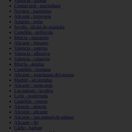
Valencia - gandia
Ciudad-real - puertollano
Navarra - pamplona
Alicante - torrevieja
Asturias - gijón
Sevilla - alcalá-de-guadaíra
Castellón - peñíscola
Murcia - mazarrón
Alicante - bigastro
Valencia - paterna
Valencia - alboraya
Valencia - catarroja
Murcia - águilas
Castellón - burriana
Alicante - guardamar-del-segura
Madrid - alcobendas
Alicante - santa-pola
Las-palmas - la-oliva
León - ponferrada
Castellón - orpesa
Almería - almería
Alicante - alicante
Alicante - san-miguel-de-salinas
Alicante - ibi
Cádiz - barbate