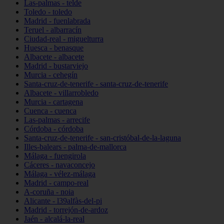
Las-palmas - telde
Toledo - toledo
Madrid - fuenlabrada
Teruel - albarracín
Ciudad-real - miguelturra
Huesca - benasque
Albacete - albacete
Madrid - bustarviejo
Murcia - cehegín
Santa-cruz-de-tenerife - santa-cruz-de-tenerife
Albacete - villarrobledo
Murcia - cartagena
Cuenca - cuenca
Las-palmas - arrecife
Córdoba - córdoba
Santa-cruz-de-tenerife - san-cristóbal-de-la-laguna
Illes-balears - palma-de-mallorca
Málaga - fuengirola
Cáceres - navaconcejo
Málaga - vélez-málaga
Madrid - campo-real
A-coruña - noia
Alicante - l39alfàs-del-pi
Madrid - torrejón-de-ardoz
Jaén - alcalá-la-real