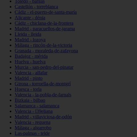
Toledo - bargas
Castellón - torreblanca
Cádiz - el-puerto-de-santa-maría
Alicante - dénia
Cádiz - chiclana-de-la-frontera
Madrid - paracuellos-de-jarama
Lleida - lleida
Madrid - lozoya
Málaga - rincón-de-la-victoria
Granada - moraleda-de-zafayona
Badajoz - mérida
Huelva - huelva
Murcia - san-pedro-del-pinatar
Valencia - alfafar
Madrid - pinto
Girona - torroella-de-montgrí
Huesca - torla
Valencia - la-pobla-de-farnals
Bizkaia - bilbao
Salamanca - salamanca
Valencia - l39eliana
Madrid - villaviciosa-de-odón
Valencia - requena
Málaga - algarrobo
Las-palmas - telde