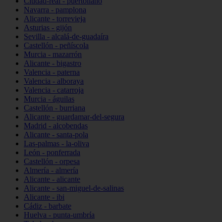
Ciudad-real - puertollano
Navarra - pamplona
Alicante - torrevieja
Asturias - gijón
Sevilla - alcalá-de-guadaíra
Castellón - peñíscola
Murcia - mazarrón
Alicante - bigastro
Valencia - paterna
Valencia - alboraya
Valencia - catarroja
Murcia - águilas
Castellón - burriana
Alicante - guardamar-del-segura
Madrid - alcobendas
Alicante - santa-pola
Las-palmas - la-oliva
León - ponferrada
Castellón - orpesa
Almería - almería
Alicante - alicante
Alicante - san-miguel-de-salinas
Alicante - ibi
Cádiz - barbate
Huelva - punta-umbría