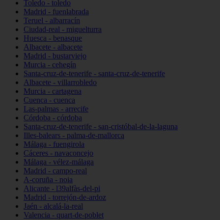
Toledo - toledo
Madrid - fuenlabrada
Teruel - albarracín
Ciudad-real - miguelturra
Huesca - benasque
Albacete - albacete
Madrid - bustarviejo
Murcia - cehegín
Santa-cruz-de-tenerife - santa-cruz-de-tenerife
Albacete - villarrobledo
Murcia - cartagena
Cuenca - cuenca
Las-palmas - arrecife
Córdoba - córdoba
Santa-cruz-de-tenerife - san-cristóbal-de-la-laguna
Illes-balears - palma-de-mallorca
Málaga - fuengirola
Cáceres - navaconcejo
Málaga - vélez-málaga
Madrid - campo-real
A-coruña - noia
Alicante - l39alfàs-del-pi
Madrid - torrejón-de-ardoz
Jaén - alcalá-la-real
Valencia - quart-de-poblet