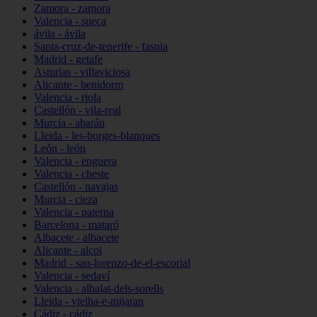
Zamora - zamora
Valencia - sueca
ávila - ávila
Santa-cruz-de-tenerife - fasnia
Madrid - getafe
Asturias - villaviciosa
Alicante - benidorm
Valencia - riola
Castellón - vila-real
Murcia - abarán
Lleida - les-borges-blanques
León - león
Valencia - enguera
Valencia - cheste
Castellón - navajas
Murcia - cieza
Valencia - paterna
Barcelona - mataró
Albacete - albacete
Alicante - alcoi
Madrid - san-lorenzo-de-el-escorial
Valencia - sedaví
Valencia - albalat-dels-sorells
Lleida - vielha-e-mijaran
Cádiz - cádiz