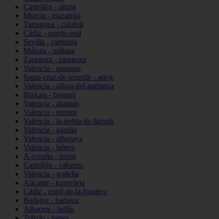
Castellón - altura
Murcia - mazarrón
Tarragona - calafell
Cádiz - puerto-real
Sevilla - carmona
Málaga - málaga
Zaragoza - zaragoza
Valencia - manises
Santa-cruz-de-tenerife - adeje
Valencia - alfara-del-patriarca
Bizkaia - basauri
Valencia - alaquàs
Valencia - torrent
Valencia - la-pobla-de-farnals
Valencia - gandia
Valencia - alboraya
Valencia - bétera
A-coruña - ferrol
Castellón - cabanes
Valencia - godella
Alicante - torrevieja
Cádiz - conil-de-la-frontera
Badajoz - badajoz
Albacete - hellín
Toledo - yepes