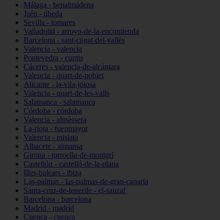
Málaga - benalmádena
Jaén - úbeda
Sevilla - tomares
Valladolid - arroyo-de-la-encomienda
Barcelona - sant-cugat-del-vallès
Valencia - valencia
Pontevedra - cuntis
Cáceres - valencia-de-alcántara
Valencia - quart-de-poblet
Alicante - la-vila-joiosa
Valencia - quart-de-les-valls
Salamanca - salamanca
Córdoba - córdoba
Valencia - almàssera
La-rioja - fuenmayor
Valencia - mislata
Albacete - almansa
Girona - torroella-de-montgrí
Castellón - castelló-de-la-plana
Illes-balears - ibiza
Las-palmas - las-palmas-de-gran-canaria
Santa-cruz-de-tenerife - el-sauzal
Barcelona - barcelona
Madrid - madrid
Cuenca - cuenca