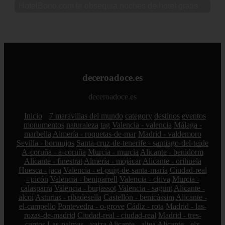
HotelBono.com te obsequia noches de hotel gratis
deceroadoce.es
deceroadoce.es
Inicio
7 maravillas del mundo
category
destinos
eventos
monumentos
naturaleza
tag
Valencia - valencia
Málaga -
marbella
Almería - roquetas-de-mar
Madrid - valdemoro
Sevilla - bormujos
Santa-cruz-de-tenerife - santiago-del-teide
A-coruña - a-coruña
Murcia - murcia
Alicante - benidorm
Alicante - finestrat
Almería - mojácar
Alicante - orihuela
Huesca - jaca
Valencia - el-puig-de-santa-maría
Ciudad-real
- picón
Valencia - beniparrell
Valencia - chiva
Murcia -
calasparra
Valencia - burjassot
Valencia - sagunt
Alicante -
alcoi
Asturias - ribadesella
Castellón - benicàssim
Alicante -
el-campello
Pontevedra - o-grove
Cádiz - rota
Madrid - las-
rozas-de-madrid
Ciudad-real - ciudad-real
Madrid - tres-
cantos
Las-palmas - yaiza
Alicante - altea
Alicante - elx