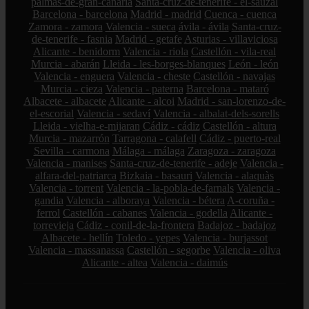
palmas-de-gran-canaria
Santa-cruz-de-tenerife - el-sauzal
Barcelona - barcelona
Madrid - madrid
Cuenca - cuenca
Zamora - zamora
Valencia - sueca
ávila - ávila
Santa-cruz-
de-tenerife - fasnia
Madrid - getafe
Asturias - villaviciosa
Alicante - benidorm
Valencia - riola
Castellón - vila-real
Murcia - abarán
Lleida - les-borges-blanques
León - león
Valencia - enguera
Valencia - cheste
Castellón - navajas
Murcia - cieza
Valencia - paterna
Barcelona - mataró
Albacete - albacete
Alicante - alcoi
Madrid - san-lorenzo-de-
el-escorial
Valencia - sedaví
Valencia - albalat-dels-sorells
Lleida - vielha-e-mijaran
Cádiz - cádiz
Castellón - altura
Murcia - mazarrón
Tarragona - calafell
Cádiz - puerto-real
Sevilla - carmona
Málaga - málaga
Zaragoza - zaragoza
Valencia - manises
Santa-cruz-de-tenerife - adeje
Valencia -
alfara-del-patriarca
Bizkaia - basauri
Valencia - alaquàs
Valencia - torrent
Valencia - la-pobla-de-farnals
Valencia -
gandia
Valencia - alboraya
Valencia - bétera
A-coruña -
ferrol
Castellón - cabanes
Valencia - godella
Alicante -
torrevieja
Cádiz - conil-de-la-frontera
Badajoz - badajoz
Albacete - hellín
Toledo - yepes
Valencia - burjassot
Valencia - massanassa
Castellón - segorbe
Valencia - oliva
Alicante - altea
Valencia - daimús