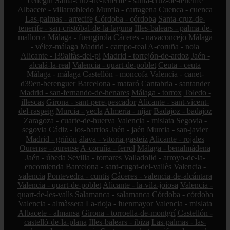
cehegín
Santa-cruz-de-tenerife - santa-cruz-de-tenerife
Albacete - villarrobledo
Murcia - cartagena
Cuenca - cuenca
Las-palmas - arrecife
Córdoba - córdoba
Santa-cruz-de-
tenerife - san-cristóbal-de-la-laguna
Illes-balears - palma-de-
mallorca
Málaga - fuengirola
Cáceres - navaconcejo
Málaga
- vélez-málaga
Madrid - campo-real
A-coruña - noia
Alicante - l39alfàs-del-pi
Madrid - torrejón-de-ardoz
Jaén -
alcalá-la-real
Valencia - quart-de-poblet
Ceuta - ceuta
Málaga - málaga
Castellón - moncofa
Valencia - canet-
d39en-berenguer
Barcelona - mataró
Cantabria - santander
Madrid - san-fernando-de-henares
Málaga - torrox
Toledo -
illescas
Girona - sant-pere-pescador
Alicante - sant-vicent-
del-raspeig
Murcia - yecla
Almería - níjar
Badajoz - badajoz
Zaragoza - cuarte-de-huerva
Valencia - mislata
Segovia -
segovia
Cádiz - los-barrios
Jaén - jaén
Murcia - san-javier
Madrid - griñón
álava - vitoria-gasteiz
Alicante - rojales
Ourense - ourense
A-coruña - ferrol
Málaga - benalmádena
Jaén - úbeda
Sevilla - tomares
Valladolid - arroyo-de-la-
encomienda
Barcelona - sant-cugat-del-vallès
Valencia -
valencia
Pontevedra - cuntis
Cáceres - valencia-de-alcántara
Valencia - quart-de-poblet
Alicante - la-vila-joiosa
Valencia -
quart-de-les-valls
Salamanca - salamanca
Córdoba - córdoba
Valencia - almàssera
La-rioja - fuenmayor
Valencia - mislata
Albacete - almansa
Girona - torroella-de-montgrí
Castellón -
castelló-de-la-plana
Illes-balears - ibiza
Las-palmas - las-