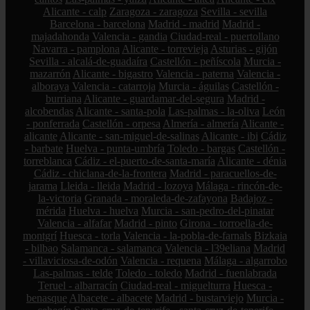
Alicante - calp
Zaragoza - zaragoza
Sevilla - sevilla
Barcelona - barcelona
Madrid - madrid
Madrid -
majadahonda
Valencia - gandia
Ciudad-real - puertollano
Navarra - pamplona
Alicante - torrevieja
Asturias - gijón
Sevilla - alcalá-de-guadaíra
Castellón - peñíscola
Murcia -
mazarrón
Alicante - bigastro
Valencia - paterna
Valencia -
alboraya
Valencia - catarroja
Murcia - águilas
Castellón -
burriana
Alicante - guardamar-del-segura
Madrid -
alcobendas
Alicante - santa-pola
Las-palmas - la-oliva
León
- ponferrada
Castellón - orpesa
Almería - almería
Alicante -
alicante
Alicante - san-miguel-de-salinas
Alicante - ibi
Cádiz
- barbate
Huelva - punta-umbría
Toledo - bargas
Castellón -
torreblanca
Cádiz - el-puerto-de-santa-maría
Alicante - dénia
Cádiz - chiclana-de-la-frontera
Madrid - paracuellos-de-
jarama
Lleida - lleida
Madrid - lozoya
Málaga - rincón-de-
la-victoria
Granada - moraleda-de-zafayona
Badajoz -
mérida
Huelva - huelva
Murcia - san-pedro-del-pinatar
Valencia - alfafar
Madrid - pinto
Girona - torroella-de-
montgrí
Huesca - torla
Valencia - la-pobla-de-farnals
Bizkaia
- bilbao
Salamanca - salamanca
Valencia - l39eliana
Madrid
- villaviciosa-de-odón
Valencia - requena
Málaga - algarrobo
Las-palmas - telde
Toledo - toledo
Madrid - fuenlabrada
Teruel - albarracín
Ciudad-real - miguelturra
Huesca -
benasque
Albacete - albacete
Madrid - bustarviejo
Murcia -