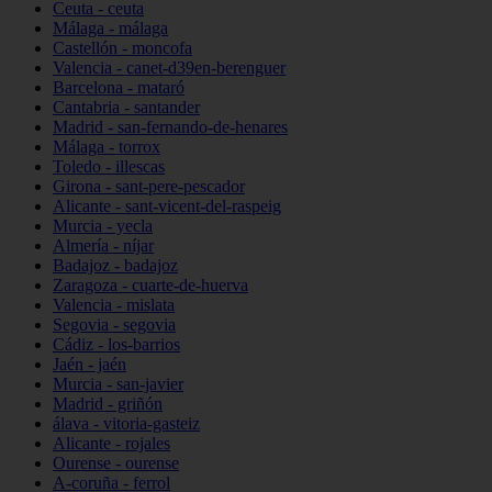
Ceuta - ceuta
Málaga - málaga
Castellón - moncofa
Valencia - canet-d39en-berenguer
Barcelona - mataró
Cantabria - santander
Madrid - san-fernando-de-henares
Málaga - torrox
Toledo - illescas
Girona - sant-pere-pescador
Alicante - sant-vicent-del-raspeig
Murcia - yecla
Almería - níjar
Badajoz - badajoz
Zaragoza - cuarte-de-huerva
Valencia - mislata
Segovia - segovia
Cádiz - los-barrios
Jaén - jaén
Murcia - san-javier
Madrid - griñón
álava - vitoria-gasteiz
Alicante - rojales
Ourense - ourense
A-coruña - ferrol