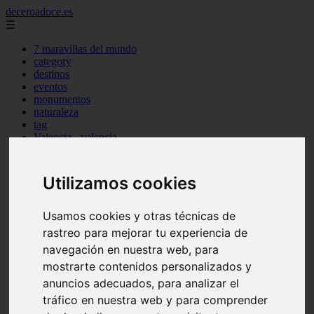
deceroadoce.es
☰
7 maravillas del mundo
category
destinos
eventos
monumentos
naturaleza
tag
Valencia - valencia
Málaga - marbella
Almería - roquetas-de-mar
Madrid - valdemoro
Utilizamos cookies
Sevilla - bormujos
Santa-cruz-de-tenerife - santiago-del-teide
A-coruña - a-coruña
Usamos cookies y otras técnicas de
Murcia - murcia
rastreo para mejorar tu experiencia de
Alicante - benidorm
navegación en nuestra web, para
Alicante - finestrat
Almería - mojácar
mostrarte contenidos personalizados y
Alicante - orihuela
anuncios adecuados, para analizar el
Huesca - jaca
tráfico en nuestra web y para comprender
Valencia - el-puig-de-santa-maría
Ciudad-real - picón