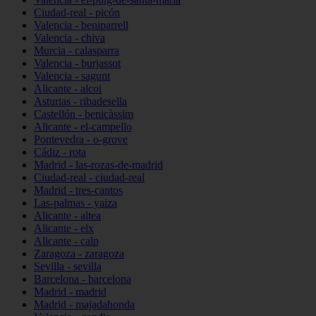
Ciudad-real - picón
Valencia - beniparrell
Valencia - chiva
Murcia - calasparra
Valencia - burjassot
Valencia - sagunt
Alicante - alcoi
Asturias - ribadesella
Castellón - benicàssim
Alicante - el-campello
Pontevedra - o-grove
Cádiz - rota
Madrid - las-rozas-de-madrid
Ciudad-real - ciudad-real
Madrid - tres-cantos
Las-palmas - yaiza
Alicante - altea
Alicante - elx
Alicante - calp
Zaragoza - zaragoza
Sevilla - sevilla
Barcelona - barcelona
Madrid - madrid
Madrid - majadahonda