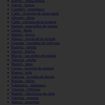
Huelva - punta-umbría
Toledo - bargas
Castellón - torreblanca
Cádiz - el-puerto-de-santa-maría
Alicante - dénia
Cádiz - chiclana-de-la-frontera
Madrid - paracuellos-de-jarama
Lleida - lleida
Madrid - lozoya
Málaga - rincón-de-la-victoria
Granada - moraleda-de-zafayona
Badajoz - mérida
Huelva - huelva
Murcia - san-pedro-del-pinatar
Valencia - alfafar
Madrid - pinto
Girona - torroella-de-montgrí
Huesca - torla
Valencia - la-pobla-de-farnals
Bizkaia - bilbao
Salamanca - salamanca
Valencia - l39eliana
Madrid - villaviciosa-de-odón
Valencia - requena
Málaga - algarrobo