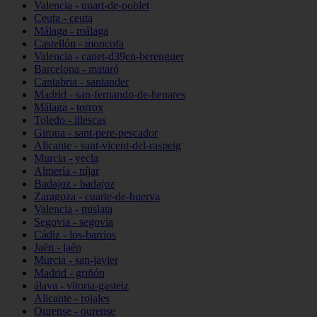
Valencia - quart-de-poblet
Ceuta - ceuta
Málaga - málaga
Castellón - moncofa
Valencia - canet-d39en-berenguer
Barcelona - mataró
Cantabria - santander
Madrid - san-fernando-de-henares
Málaga - torrox
Toledo - illescas
Girona - sant-pere-pescador
Alicante - sant-vicent-del-raspeig
Murcia - yecla
Almería - níjar
Badajoz - badajoz
Zaragoza - cuarte-de-huerva
Valencia - mislata
Segovia - segovia
Cádiz - los-barrios
Jaén - jaén
Murcia - san-javier
Madrid - griñón
álava - vitoria-gasteiz
Alicante - rojales
Ourense - ourense