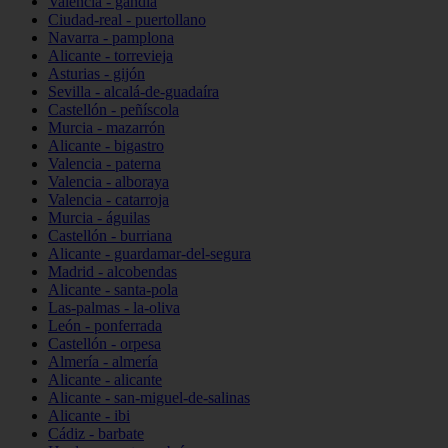
Valencia - gandia
Ciudad-real - puertollano
Navarra - pamplona
Alicante - torrevieja
Asturias - gijón
Sevilla - alcalá-de-guadaíra
Castellón - peñíscola
Murcia - mazarrón
Alicante - bigastro
Valencia - paterna
Valencia - alboraya
Valencia - catarroja
Murcia - águilas
Castellón - burriana
Alicante - guardamar-del-segura
Madrid - alcobendas
Alicante - santa-pola
Las-palmas - la-oliva
León - ponferrada
Castellón - orpesa
Almería - almería
Alicante - alicante
Alicante - san-miguel-de-salinas
Alicante - ibi
Cádiz - barbate