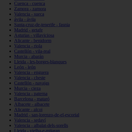
Cuenca - cuenca
Zamora - zamora
Valencia - sueca
ávila - ávila
Santa-cruz-de-tenerife - fasnia
Madrid - getafe
Asturias - villaviciosa
Alicante - benidorm
Valencia - riola
Castellón - vila-real
Murcia - abarán
Lleida - les-borges-blanques
León - león
Valencia - enguera
Valencia - cheste
Castellón - navajas
Murcia - cieza
Valencia - paterna
Barcelona - mataró
Albacete - albacete
Alicante - alcoi
Madrid - san-lorenzo-de-el-escorial
Valencia - sedaví
Valencia - albalat-dels-sorells
Lleida - vielha-e-mijaran