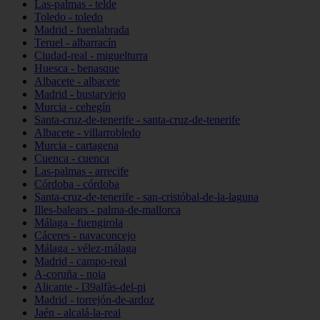
Las-palmas - telde
Toledo - toledo
Madrid - fuenlabrada
Teruel - albarracín
Ciudad-real - miguelturra
Huesca - benasque
Albacete - albacete
Madrid - bustarviejo
Murcia - cehegín
Santa-cruz-de-tenerife - santa-cruz-de-tenerife
Albacete - villarrobledo
Murcia - cartagena
Cuenca - cuenca
Las-palmas - arrecife
Córdoba - córdoba
Santa-cruz-de-tenerife - san-cristóbal-de-la-laguna
Illes-balears - palma-de-mallorca
Málaga - fuengirola
Cáceres - navaconcejo
Málaga - vélez-málaga
Madrid - campo-real
A-coruña - noia
Alicante - l39alfàs-del-pi
Madrid - torrejón-de-ardoz
Jaén - alcalá-la-real