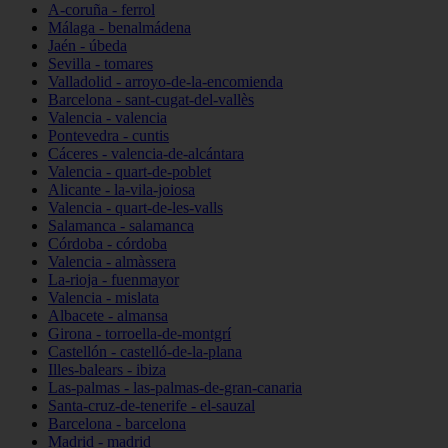
A-coruña - ferrol
Málaga - benalmádena
Jaén - úbeda
Sevilla - tomares
Valladolid - arroyo-de-la-encomienda
Barcelona - sant-cugat-del-vallès
Valencia - valencia
Pontevedra - cuntis
Cáceres - valencia-de-alcántara
Valencia - quart-de-poblet
Alicante - la-vila-joiosa
Valencia - quart-de-les-valls
Salamanca - salamanca
Córdoba - córdoba
Valencia - almàssera
La-rioja - fuenmayor
Valencia - mislata
Albacete - almansa
Girona - torroella-de-montgrí
Castellón - castelló-de-la-plana
Illes-balears - ibiza
Las-palmas - las-palmas-de-gran-canaria
Santa-cruz-de-tenerife - el-sauzal
Barcelona - barcelona
Madrid - madrid