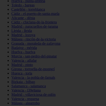
Huelva - punta-umbría
Toledo - bargas
Castellón - torreblanca
Cádiz - el-puerto-de-santa-maría
Alicante - dénia
Cádiz - chiclana-de-la-frontera
Madrid - paracuellos-de-jarama
Lleida - lleida
Madrid - lozoya
Málaga - rincón-de-la-victoria
Granada - moraleda-de-zafayona
Badajoz - mérida
Huelva - huelva
Murcia - san-pedro-del-pinatar
Valencia - alfafar
Madrid - pinto
Girona - torroella-de-montgrí
Huesca - torla
Valencia - la-pobla-de-farnals
Bizkaia - bilbao
Salamanca - salamanca
Valencia - l39eliana
Madrid - villaviciosa-de-odón
Valencia - requena
Málaga - algarrobo