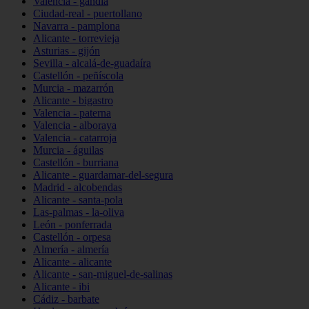
Valencia - gandia
Ciudad-real - puertollano
Navarra - pamplona
Alicante - torrevieja
Asturias - gijón
Sevilla - alcalá-de-guadaíra
Castellón - peñíscola
Murcia - mazarrón
Alicante - bigastro
Valencia - paterna
Valencia - alboraya
Valencia - catarroja
Murcia - águilas
Castellón - burriana
Alicante - guardamar-del-segura
Madrid - alcobendas
Alicante - santa-pola
Las-palmas - la-oliva
León - ponferrada
Castellón - orpesa
Almería - almería
Alicante - alicante
Alicante - san-miguel-de-salinas
Alicante - ibi
Cádiz - barbate