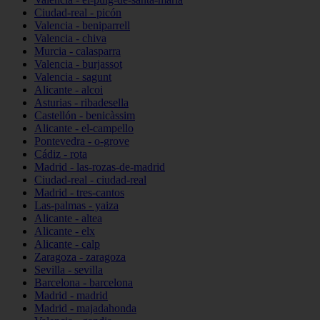
Ciudad-real - picón
Valencia - beniparrell
Valencia - chiva
Murcia - calasparra
Valencia - burjassot
Valencia - sagunt
Alicante - alcoi
Asturias - ribadesella
Castellón - benicàssim
Alicante - el-campello
Pontevedra - o-grove
Cádiz - rota
Madrid - las-rozas-de-madrid
Ciudad-real - ciudad-real
Madrid - tres-cantos
Las-palmas - yaiza
Alicante - altea
Alicante - elx
Alicante - calp
Zaragoza - zaragoza
Sevilla - sevilla
Barcelona - barcelona
Madrid - madrid
Madrid - majadahonda