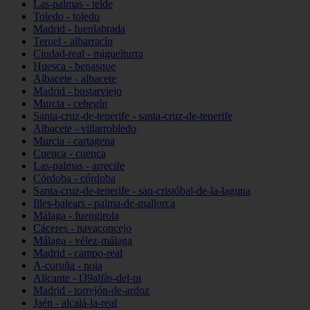
Las-palmas - telde
Toledo - toledo
Madrid - fuenlabrada
Teruel - albarracín
Ciudad-real - miguelturra
Huesca - benasque
Albacete - albacete
Madrid - bustarviejo
Murcia - cehegín
Santa-cruz-de-tenerife - santa-cruz-de-tenerife
Albacete - villarrobledo
Murcia - cartagena
Cuenca - cuenca
Las-palmas - arrecife
Córdoba - córdoba
Santa-cruz-de-tenerife - san-cristóbal-de-la-laguna
Illes-balears - palma-de-mallorca
Málaga - fuengirola
Cáceres - navaconcejo
Málaga - vélez-málaga
Madrid - campo-real
A-coruña - noia
Alicante - l39alfàs-del-pi
Madrid - torrejón-de-ardoz
Jaén - alcalá-la-real