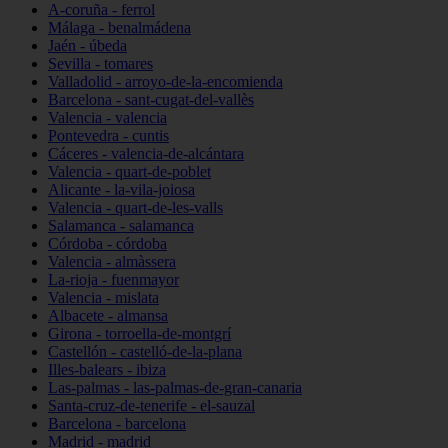
A-coruña - ferrol
Málaga - benalmádena
Jaén - úbeda
Sevilla - tomares
Valladolid - arroyo-de-la-encomienda
Barcelona - sant-cugat-del-vallès
Valencia - valencia
Pontevedra - cuntis
Cáceres - valencia-de-alcántara
Valencia - quart-de-poblet
Alicante - la-vila-joiosa
Valencia - quart-de-les-valls
Salamanca - salamanca
Córdoba - córdoba
Valencia - almàssera
La-rioja - fuenmayor
Valencia - mislata
Albacete - almansa
Girona - torroella-de-montgrí
Castellón - castelló-de-la-plana
Illes-balears - ibiza
Las-palmas - las-palmas-de-gran-canaria
Santa-cruz-de-tenerife - el-sauzal
Barcelona - barcelona
Madrid - madrid