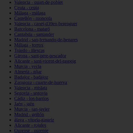
Valencia - quart-de-poblet
Ceuta - ceuta
Málaga - málaga
Castellón - moncofa
Valencia - canet-d39en-berenguer
Barcelona - mataró
Cantabria - santander
Madrid - san-fernando-de-henares
Málaga - torrox
Toledo - illescas
Girona - sant-pere-pescador
Alicante - sant-vicent-del-raspeig
Murcia - yecla
Almería - níjar
Badajoz - badajoz
Zaragoza - cuarte-de-huerva
Valencia - mislata
Segovia - segovia
Cádiz - los-barrios
Jaén - jaén
Murcia - san-javier
Madrid - griñón
álava - vitoria-gasteiz
Alicante - rojales
Ourense - ourense