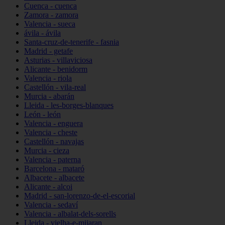
Cuenca - cuenca
Zamora - zamora
Valencia - sueca
ávila - ávila
Santa-cruz-de-tenerife - fasnia
Madrid - getafe
Asturias - villaviciosa
Alicante - benidorm
Valencia - riola
Castellón - vila-real
Murcia - abarán
Lleida - les-borges-blanques
León - león
Valencia - enguera
Valencia - cheste
Castellón - navajas
Murcia - cieza
Valencia - paterna
Barcelona - mataró
Albacete - albacete
Alicante - alcoi
Madrid - san-lorenzo-de-el-escorial
Valencia - sedaví
Valencia - albalat-dels-sorells
Lleida - vielha-e-mijaran