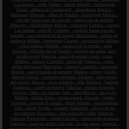
Las-palmas - telde
Toledo - toledo
Madrid - fuenlabrada
Teruel - albarracín
Ciudad-real - miguelturra
Huesca -
benasque
Albacete - albacete
Madrid - bustarviejo
Murcia -
cehegín
Santa-cruz-de-tenerife - santa-cruz-de-tenerife
Albacete - villarrobledo
Murcia - cartagena
Cuenca - cuenca
Las-palmas - arrecife
Córdoba - córdoba
Santa-cruz-de-
tenerife - san-cristóbal-de-la-laguna
Illes-balears - palma-de-
mallorca
Málaga - fuengirola
Cáceres - navaconcejo
Málaga
- vélez-málaga
Madrid - campo-real
A-coruña - noia
Alicante - l39alfàs-del-pi
Madrid - torrejón-de-ardoz
Jaén -
alcalá-la-real
Valencia - quart-de-poblet
Ceuta - ceuta
Málaga - málaga
Castellón - moncofa
Valencia - canet-
d39en-berenguer
Barcelona - mataró
Cantabria - santander
Madrid - san-fernando-de-henares
Málaga - torrox
Toledo -
illescas
Girona - sant-pere-pescador
Alicante - sant-vicent-
del-raspeig
Murcia - yecla
Almería - níjar
Badajoz - badajoz
Zaragoza - cuarte-de-huerva
Valencia - mislata
Segovia -
segovia
Cádiz - los-barrios
Jaén - jaén
Murcia - san-javier
Madrid - griñón
álava - vitoria-gasteiz
Alicante - rojales
Ourense - ourense
A-coruña - ferrol
Málaga - benalmádena
Jaén - úbeda
Sevilla - tomares
Valladolid - arroyo-de-la-
encomienda
Barcelona - sant-cugat-del-vallès
Valencia -
valencia
Pontevedra - cuntis
Cáceres - valencia-de-alcántara
Valencia - quart-de-poblet
Alicante - la-vila-joiosa
Valencia -
quart-de-les-valls
Salamanca - salamanca
Córdoba - córdoba