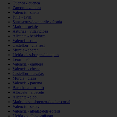
Cuenca - cuenca
Zamora - zamora
Valencia - sueca
ávila - ávila
Santa-cruz-de-tenerife - fasnia
Madrid - getafe
Asturias - villaviciosa
Alicante - benidorm
Valencia - riola
Castellón - vila-real
Murcia - abarán
Lleida - les-borges-blanques
León - león
Valencia - enguera
Valencia - cheste
Castellón - navajas
Murcia - cieza
Valencia - paterna
Barcelona - mataró
Albacete - albacete
Alicante - alcoi
Madrid - san-lorenzo-de-el-escorial
Valencia - sedaví
Valencia - albalat-dels-sorells
Lleida - vielha-e-mijaran