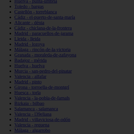
Huelva - punta-umbría
Toledo - bargas
Castellón - torreblanca
Cádiz - el-puerto-de-santa-maría
Alicante - dénia
Cádiz - chiclana-de-la-frontera
Madrid - paracuellos-de-jarama
Lleida - lleida
Madrid - lozoya
Málaga - rincón-de-la-victoria
Granada - moraleda-de-zafayona
Badajoz - mérida
Huelva - huelva
Murcia - san-pedro-del-pinatar
Valencia - alfafar
Madrid - pinto
Girona - torroella-de-montgrí
Huesca - torla
Valencia - la-pobla-de-farnals
Bizkaia - bilbao
Salamanca - salamanca
Valencia - l39eliana
Madrid - villaviciosa-de-odón
Valencia - requena
Málaga - algarrobo