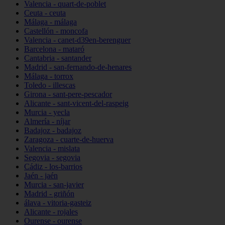
Valencia - quart-de-poblet
Ceuta - ceuta
Málaga - málaga
Castellón - moncofa
Valencia - canet-d39en-berenguer
Barcelona - mataró
Cantabria - santander
Madrid - san-fernando-de-henares
Málaga - torrox
Toledo - illescas
Girona - sant-pere-pescador
Alicante - sant-vicent-del-raspeig
Murcia - yecla
Almería - níjar
Badajoz - badajoz
Zaragoza - cuarte-de-huerva
Valencia - mislata
Segovia - segovia
Cádiz - los-barrios
Jaén - jaén
Murcia - san-javier
Madrid - griñón
álava - vitoria-gasteiz
Alicante - rojales
Ourense - ourense