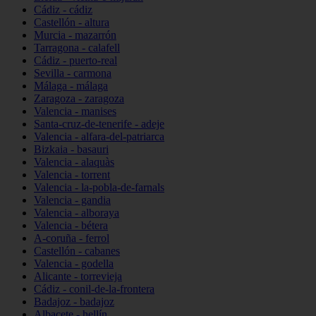
Cádiz - cádiz
Castellón - altura
Murcia - mazarrón
Tarragona - calafell
Cádiz - puerto-real
Sevilla - carmona
Málaga - málaga
Zaragoza - zaragoza
Valencia - manises
Santa-cruz-de-tenerife - adeje
Valencia - alfara-del-patriarca
Bizkaia - basauri
Valencia - alaquàs
Valencia - torrent
Valencia - la-pobla-de-farnals
Valencia - gandia
Valencia - alboraya
Valencia - bétera
A-coruña - ferrol
Castellón - cabanes
Valencia - godella
Alicante - torrevieja
Cádiz - conil-de-la-frontera
Badajoz - badajoz
Albacete - hellín