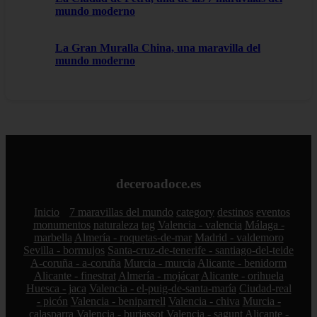
mundo moderno
La Gran Muralla China, una maravilla del
mundo moderno
deceroadoce.es
Inicio
7 maravillas del mundo
category
destinos
eventos
monumentos
naturaleza
tag
Valencia - valencia
Málaga -
marbella
Almería - roquetas-de-mar
Madrid - valdemoro
Sevilla - bormujos
Santa-cruz-de-tenerife - santiago-del-teide
A-coruña - a-coruña
Murcia - murcia
Alicante - benidorm
Alicante - finestrat
Almería - mojácar
Alicante - orihuela
Huesca - jaca
Valencia - el-puig-de-santa-maría
Ciudad-real
- picón
Valencia - beniparrell
Valencia - chiva
Murcia -
calasparra
Valencia - burjassot
Valencia - sagunt
Alicante -