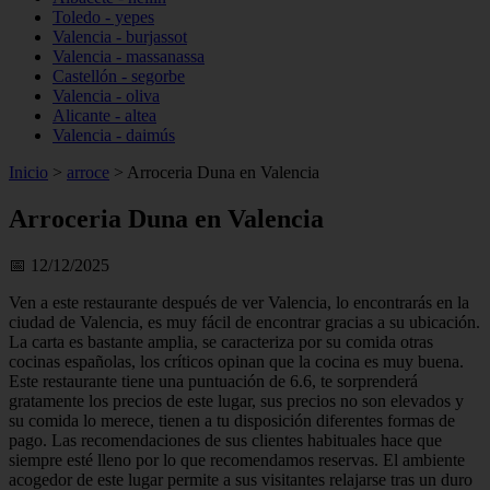
Toledo - yepes
Valencia - burjassot
Valencia - massanassa
Castellón - segorbe
Valencia - oliva
Alicante - altea
Valencia - daimús
Inicio
>
arroce
>
Arroceria Duna en Valencia
Arroceria Duna en Valencia
📅 12/12/2025
Ven a este restaurante después de ver Valencia, lo encontrarás en la
ciudad de Valencia, es muy fácil de encontrar gracias a su ubicación.
La carta es bastante amplia, se caracteriza por su comida otras
cocinas españolas, los críticos opinan que la cocina es muy buena.
Este restaurante tiene una puntuación de 6.6, te sorprenderá
gratamente los precios de este lugar, sus precios no son elevados y
su comida lo merece, tienen a tu disposición diferentes formas de
pago. Las recomendaciones de sus clientes habituales hace que
siempre esté lleno por lo que recomendamos reservas. El ambiente
acogedor de este lugar permite a sus visitantes relajarse tras un duro