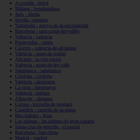
A-coruña - ferrol
Málaga - benalmádena
Jaén - úbeda
Sevilla - tomares
Valladolid - arroyo-de-la-encomienda
Barcelona - sant-cugat-del-vallès
Valencia - valencia
Pontevedra - cuntis
Cáceres - valencia-de-alcántara
Valencia - quart-de-poblet
Alicante - la-vila-joiosa
Valencia - quart-de-les-valls
Salamanca - salamanca
Córdoba - córdoba
Valencia - almàssera
La-rioja - fuenmayor
Valencia - mislata
Albacete - almansa
Girona - torroella-de-montgrí
Castellón - castelló-de-la-plana
Illes-balears - ibiza
Las-palmas - las-palmas-de-gran-canaria
Santa-cruz-de-tenerife - el-sauzal
Barcelona - barcelona
Madrid - madrid