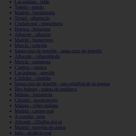
Las-palmas - telde
Toledo - toledo
Madrid - fuenlabrada
Teruel - albarracín
Ciudad-real - miguelturra
Huesca - benasque
Albacete - albacete
Madrid - bustarviejo
Murcia - cehegín
Santa-cruz-de-tenerife - santa-cruz-de-tenerife
Albacete - villarrobledo
Murcia - cartagena
Cuenca - cuenca
Las-palmas - arrecife
Córdoba - córdoba
Santa-cruz-de-tenerife - san-cristóbal-de-la-laguna
Illes-balears - palma-de-mallorca
Málaga - fuengirola
Cáceres - navaconcejo
Málaga - vélez-málaga
Madrid - campo-real
A-coruña - noia
Alicante - l39alfàs-del-pi
Madrid - torrejón-de-ardoz
Jaén - alcalá-la-real