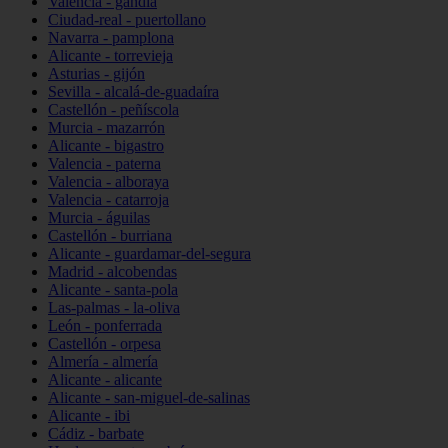
Valencia - gandia
Ciudad-real - puertollano
Navarra - pamplona
Alicante - torrevieja
Asturias - gijón
Sevilla - alcalá-de-guadaíra
Castellón - peñíscola
Murcia - mazarrón
Alicante - bigastro
Valencia - paterna
Valencia - alboraya
Valencia - catarroja
Murcia - águilas
Castellón - burriana
Alicante - guardamar-del-segura
Madrid - alcobendas
Alicante - santa-pola
Las-palmas - la-oliva
León - ponferrada
Castellón - orpesa
Almería - almería
Alicante - alicante
Alicante - san-miguel-de-salinas
Alicante - ibi
Cádiz - barbate