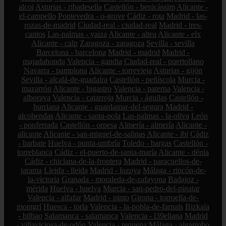
alcoi
Asturias - ribadesella
Castellón - benicàssim
Alicante -
el-campello
Pontevedra - o-grove
Cádiz - rota
Madrid - las-
rozas-de-madrid
Ciudad-real - ciudad-real
Madrid - tres-
cantos
Las-palmas - yaiza
Alicante - altea
Alicante - elx
Alicante - calp
Zaragoza - zaragoza
Sevilla - sevilla
Barcelona - barcelona
Madrid - madrid
Madrid -
majadahonda
Valencia - gandia
Ciudad-real - puertollano
Navarra - pamplona
Alicante - torrevieja
Asturias - gijón
Sevilla - alcalá-de-guadaíra
Castellón - peñíscola
Murcia -
mazarrón
Alicante - bigastro
Valencia - paterna
Valencia -
alboraya
Valencia - catarroja
Murcia - águilas
Castellón -
burriana
Alicante - guardamar-del-segura
Madrid -
alcobendas
Alicante - santa-pola
Las-palmas - la-oliva
León
- ponferrada
Castellón - orpesa
Almería - almería
Alicante -
alicante
Alicante - san-miguel-de-salinas
Alicante - ibi
Cádiz
- barbate
Huelva - punta-umbría
Toledo - bargas
Castellón -
torreblanca
Cádiz - el-puerto-de-santa-maría
Alicante - dénia
Cádiz - chiclana-de-la-frontera
Madrid - paracuellos-de-
jarama
Lleida - lleida
Madrid - lozoya
Málaga - rincón-de-
la-victoria
Granada - moraleda-de-zafayona
Badajoz -
mérida
Huelva - huelva
Murcia - san-pedro-del-pinatar
Valencia - alfafar
Madrid - pinto
Girona - torroella-de-
montgrí
Huesca - torla
Valencia - la-pobla-de-farnals
Bizkaia
- bilbao
Salamanca - salamanca
Valencia - l39eliana
Madrid
- villaviciosa-de-odón
Valencia - requena
Málaga - algarrobo