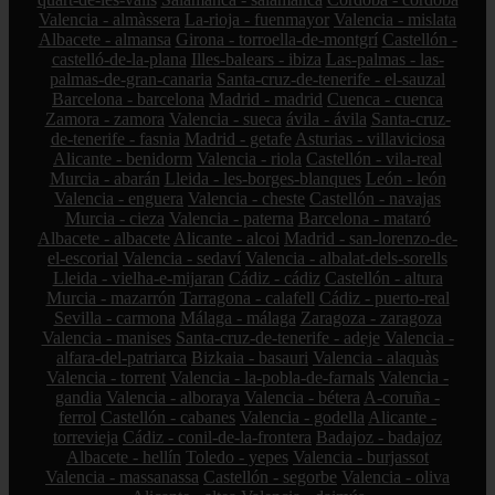
Valencia - almàssera
La-rioja - fuenmayor
Valencia - mislata
Albacete - almansa
Girona - torroella-de-montgrí
Castellón -
castelló-de-la-plana
Illes-balears - ibiza
Las-palmas - las-
palmas-de-gran-canaria
Santa-cruz-de-tenerife - el-sauzal
Barcelona - barcelona
Madrid - madrid
Cuenca - cuenca
Zamora - zamora
Valencia - sueca
ávila - ávila
Santa-cruz-
de-tenerife - fasnia
Madrid - getafe
Asturias - villaviciosa
Alicante - benidorm
Valencia - riola
Castellón - vila-real
Murcia - abarán
Lleida - les-borges-blanques
León - león
Valencia - enguera
Valencia - cheste
Castellón - navajas
Murcia - cieza
Valencia - paterna
Barcelona - mataró
Albacete - albacete
Alicante - alcoi
Madrid - san-lorenzo-de-
el-escorial
Valencia - sedaví
Valencia - albalat-dels-sorells
Lleida - vielha-e-mijaran
Cádiz - cádiz
Castellón - altura
Murcia - mazarrón
Tarragona - calafell
Cádiz - puerto-real
Sevilla - carmona
Málaga - málaga
Zaragoza - zaragoza
Valencia - manises
Santa-cruz-de-tenerife - adeje
Valencia -
alfara-del-patriarca
Bizkaia - basauri
Valencia - alaquàs
Valencia - torrent
Valencia - la-pobla-de-farnals
Valencia -
gandia
Valencia - alboraya
Valencia - bétera
A-coruña -
ferrol
Castellón - cabanes
Valencia - godella
Alicante -
torrevieja
Cádiz - conil-de-la-frontera
Badajoz - badajoz
Albacete - hellín
Toledo - yepes
Valencia - burjassot
Valencia - massanassa
Castellón - segorbe
Valencia - oliva