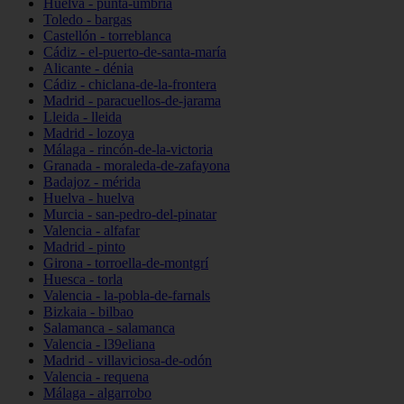
Huelva - punta-umbría
Toledo - bargas
Castellón - torreblanca
Cádiz - el-puerto-de-santa-maría
Alicante - dénia
Cádiz - chiclana-de-la-frontera
Madrid - paracuellos-de-jarama
Lleida - lleida
Madrid - lozoya
Málaga - rincón-de-la-victoria
Granada - moraleda-de-zafayona
Badajoz - mérida
Huelva - huelva
Murcia - san-pedro-del-pinatar
Valencia - alfafar
Madrid - pinto
Girona - torroella-de-montgrí
Huesca - torla
Valencia - la-pobla-de-farnals
Bizkaia - bilbao
Salamanca - salamanca
Valencia - l39eliana
Madrid - villaviciosa-de-odón
Valencia - requena
Málaga - algarrobo