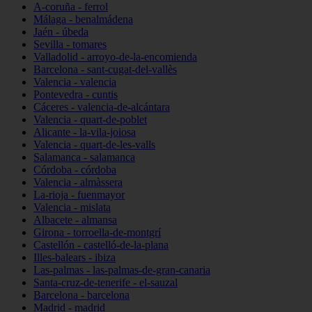
A-coruña - ferrol
Málaga - benalmádena
Jaén - úbeda
Sevilla - tomares
Valladolid - arroyo-de-la-encomienda
Barcelona - sant-cugat-del-vallès
Valencia - valencia
Pontevedra - cuntis
Cáceres - valencia-de-alcántara
Valencia - quart-de-poblet
Alicante - la-vila-joiosa
Valencia - quart-de-les-valls
Salamanca - salamanca
Córdoba - córdoba
Valencia - almàssera
La-rioja - fuenmayor
Valencia - mislata
Albacete - almansa
Girona - torroella-de-montgrí
Castellón - castelló-de-la-plana
Illes-balears - ibiza
Las-palmas - las-palmas-de-gran-canaria
Santa-cruz-de-tenerife - el-sauzal
Barcelona - barcelona
Madrid - madrid