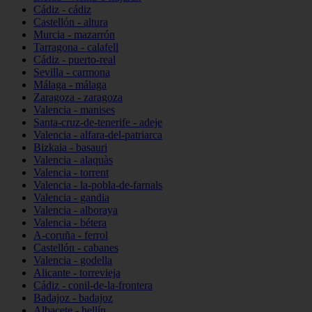
Cádiz - cádiz
Castellón - altura
Murcia - mazarrón
Tarragona - calafell
Cádiz - puerto-real
Sevilla - carmona
Málaga - málaga
Zaragoza - zaragoza
Valencia - manises
Santa-cruz-de-tenerife - adeje
Valencia - alfara-del-patriarca
Bizkaia - basauri
Valencia - alaquàs
Valencia - torrent
Valencia - la-pobla-de-farnals
Valencia - gandia
Valencia - alboraya
Valencia - bétera
A-coruña - ferrol
Castellón - cabanes
Valencia - godella
Alicante - torrevieja
Cádiz - conil-de-la-frontera
Badajoz - badajoz
Albacete - hellín