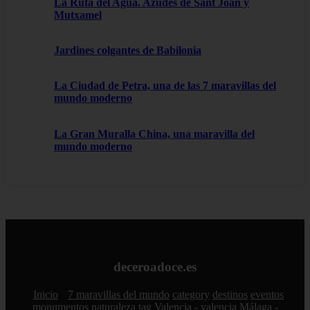
La Ruta del Agua. Azudes de Sant Joan y
Mutxamel
Jardines colgantes de Babilonia
La Ciudad de Petra, una de las 7 maravillas del
mundo moderno
La Gran Muralla China, una maravilla del
mundo moderno
deceroadoce.es
Inicio
7 maravillas del mundo
category
destinos
eventos
monumentos
naturaleza
tag
Valencia - valencia
Málaga -