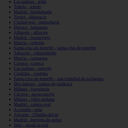
Las-palmas - telde
Toledo - toledo
Madrid - fuenlabrada
Teruel - albarracín
Ciudad-real - miguelturra
Huesca - benasque
Albacete - albacete
Madrid - bustarviejo
Murcia - cehegín
Santa-cruz-de-tenerife - santa-cruz-de-tenerife
Albacete - villarrobledo
Murcia - cartagena
Cuenca - cuenca
Las-palmas - arrecife
Córdoba - córdoba
Santa-cruz-de-tenerife - san-cristóbal-de-la-laguna
Illes-balears - palma-de-mallorca
Málaga - fuengirola
Cáceres - navaconcejo
Málaga - vélez-málaga
Madrid - campo-real
A-coruña - noia
Alicante - l39alfàs-del-pi
Madrid - torrejón-de-ardoz
Jaén - alcalá-la-real