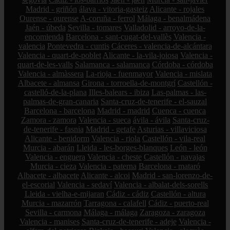
Madrid - griñón
álava - vitoria-gasteiz
Alicante - rojales
Ourense - ourense
A-coruña - ferrol
Málaga - benalmádena
Jaén - úbeda
Sevilla - tomares
Valladolid - arroyo-de-la-
encomienda
Barcelona - sant-cugat-del-vallès
Valencia -
valencia
Pontevedra - cuntis
Cáceres - valencia-de-alcántara
Valencia - quart-de-poblet
Alicante - la-vila-joiosa
Valencia -
quart-de-les-valls
Salamanca - salamanca
Córdoba - córdoba
Valencia - almàssera
La-rioja - fuenmayor
Valencia - mislata
Albacete - almansa
Girona - torroella-de-montgrí
Castellón -
castelló-de-la-plana
Illes-balears - ibiza
Las-palmas - las-
palmas-de-gran-canaria
Santa-cruz-de-tenerife - el-sauzal
Barcelona - barcelona
Madrid - madrid
Cuenca - cuenca
Zamora - zamora
Valencia - sueca
ávila - ávila
Santa-cruz-
de-tenerife - fasnia
Madrid - getafe
Asturias - villaviciosa
Alicante - benidorm
Valencia - riola
Castellón - vila-real
Murcia - abarán
Lleida - les-borges-blanques
León - león
Valencia - enguera
Valencia - cheste
Castellón - navajas
Murcia - cieza
Valencia - paterna
Barcelona - mataró
Albacete - albacete
Alicante - alcoi
Madrid - san-lorenzo-de-
el-escorial
Valencia - sedaví
Valencia - albalat-dels-sorells
Lleida - vielha-e-mijaran
Cádiz - cádiz
Castellón - altura
Murcia - mazarrón
Tarragona - calafell
Cádiz - puerto-real
Sevilla - carmona
Málaga - málaga
Zaragoza - zaragoza
Valencia - manises
Santa-cruz-de-tenerife - adeje
Valencia -