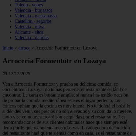
Toledo - yepes
Valencia - burjassot
Valencia - massanassa
Castellón - segorbe
Valencia - oliva
Alicante - altea
Valencia - daimús
Inicio
>
arroce
>
Arroceria Formentotr en Lozoya
Arroceria Formentotr en Lozoya
📅 12/12/2025
Ven a Arroceria Formentotr y prueba su deliciosa comida, se
encuentra en Lozoya, no temas perderte, el restaurante es fácil de
encontrar. La carta es bastante amplia, si nunca has tenido ocasión
de probar la comida mediterránea este es el lugar perfecto, los
críticos opinan que la cocina es muy buena. No te dolerá el bolsillo
si decides venir, sus precios no son elevados y su comida lo merece,
tanto visa como mastercard son aceptadas por el restaurante. Las
recomendaciones de sus clientes habituales hace que siempre esté
lleno por lo que recomendamos reservas. La acogedora decoración
del restaurante hará que te sientas como en casa, es el restaurante de