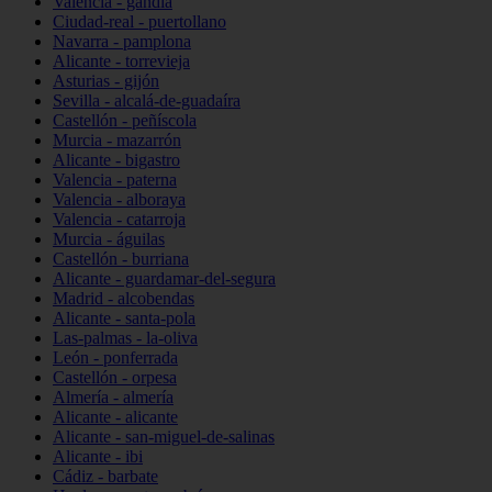
Valencia - gandia
Ciudad-real - puertollano
Navarra - pamplona
Alicante - torrevieja
Asturias - gijón
Sevilla - alcalá-de-guadaíra
Castellón - peñíscola
Murcia - mazarrón
Alicante - bigastro
Valencia - paterna
Valencia - alboraya
Valencia - catarroja
Murcia - águilas
Castellón - burriana
Alicante - guardamar-del-segura
Madrid - alcobendas
Alicante - santa-pola
Las-palmas - la-oliva
León - ponferrada
Castellón - orpesa
Almería - almería
Alicante - alicante
Alicante - san-miguel-de-salinas
Alicante - ibi
Cádiz - barbate