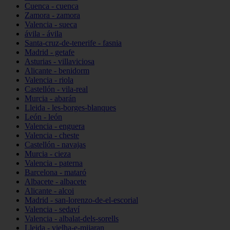
Cuenca - cuenca
Zamora - zamora
Valencia - sueca
ávila - ávila
Santa-cruz-de-tenerife - fasnia
Madrid - getafe
Asturias - villaviciosa
Alicante - benidorm
Valencia - riola
Castellón - vila-real
Murcia - abarán
Lleida - les-borges-blanques
León - león
Valencia - enguera
Valencia - cheste
Castellón - navajas
Murcia - cieza
Valencia - paterna
Barcelona - mataró
Albacete - albacete
Alicante - alcoi
Madrid - san-lorenzo-de-el-escorial
Valencia - sedaví
Valencia - albalat-dels-sorells
Lleida - vielha-e-mijaran