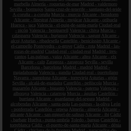
marbella
Almería - roquetas-de-mar
Madrid - valdemoro
Sevilla - bormujos
Santa-cruz-de-tenerife - santiago-del-teide
A-coruña - a-coruña
Murcia - murcia
Alicante - benidorm
Alicante - finestrat
Almería - mojácar
Alicante - orihuela
Huesca - jaca
Valencia - el-puig-de-santa-maría
Ciudad-real
- picón
Valencia - beniparrell
Valencia - chiva
Murcia -
calasparra
Valencia - burjassot
Valencia - sagunt
Alicante -
alcoi
Asturias - ribadesella
Castellón - benicàssim
Alicante -
el-campello
Pontevedra - o-grove
Cádiz - rota
Madrid - las-
rozas-de-madrid
Ciudad-real - ciudad-real
Madrid - tres-
cantos
Las-palmas - yaiza
Alicante - altea
Alicante - elx
Alicante - calp
Zaragoza - zaragoza
Sevilla - sevilla
Barcelona - barcelona
Madrid - madrid
Madrid -
majadahonda
Valencia - gandia
Ciudad-real - puertollano
Navarra - pamplona
Alicante - torrevieja
Asturias - gijón
Sevilla - alcalá-de-guadaíra
Castellón - peñíscola
Murcia -
mazarrón
Alicante - bigastro
Valencia - paterna
Valencia -
alboraya
Valencia - catarroja
Murcia - águilas
Castellón -
burriana
Alicante - guardamar-del-segura
Madrid -
alcobendas
Alicante - santa-pola
Las-palmas - la-oliva
León
- ponferrada
Castellón - orpesa
Almería - almería
Alicante -
alicante
Alicante - san-miguel-de-salinas
Alicante - ibi
Cádiz
- barbate
Huelva - punta-umbría
Toledo - bargas
Castellón -
torreblanca
Cádiz - el-puerto-de-santa-maría
Alicante - dénia
Cádiz - chiclana-de-la-frontera
Madrid - paracuellos-de-