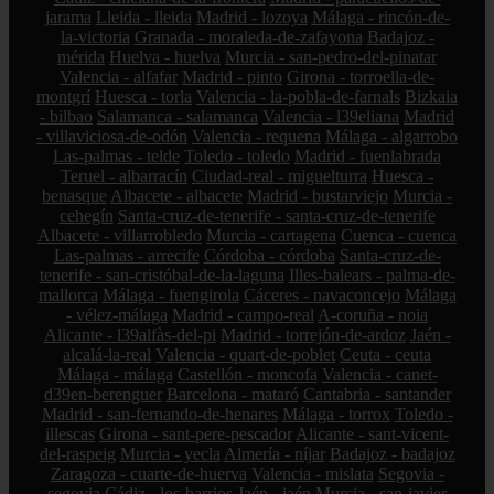
jarama
Lleida - lleida
Madrid - lozoya
Málaga - rincón-de-
la-victoria
Granada - moraleda-de-zafayona
Badajoz -
mérida
Huelva - huelva
Murcia - san-pedro-del-pinatar
Valencia - alfafar
Madrid - pinto
Girona - torroella-de-
montgrí
Huesca - torla
Valencia - la-pobla-de-farnals
Bizkaia
- bilbao
Salamanca - salamanca
Valencia - l39eliana
Madrid
- villaviciosa-de-odón
Valencia - requena
Málaga - algarrobo
Las-palmas - telde
Toledo - toledo
Madrid - fuenlabrada
Teruel - albarracín
Ciudad-real - miguelturra
Huesca -
benasque
Albacete - albacete
Madrid - bustarviejo
Murcia -
cehegín
Santa-cruz-de-tenerife - santa-cruz-de-tenerife
Albacete - villarrobledo
Murcia - cartagena
Cuenca - cuenca
Las-palmas - arrecife
Córdoba - córdoba
Santa-cruz-de-
tenerife - san-cristóbal-de-la-laguna
Illes-balears - palma-de-
mallorca
Málaga - fuengirola
Cáceres - navaconcejo
Málaga
- vélez-málaga
Madrid - campo-real
A-coruña - noia
Alicante - l39alfàs-del-pi
Madrid - torrejón-de-ardoz
Jaén -
alcalá-la-real
Valencia - quart-de-poblet
Ceuta - ceuta
Málaga - málaga
Castellón - moncofa
Valencia - canet-
d39en-berenguer
Barcelona - mataró
Cantabria - santander
Madrid - san-fernando-de-henares
Málaga - torrox
Toledo -
illescas
Girona - sant-pere-pescador
Alicante - sant-vicent-
del-raspeig
Murcia - yecla
Almería - níjar
Badajoz - badajoz
Zaragoza - cuarte-de-huerva
Valencia - mislata
Segovia -
segovia
Cádiz - los-barrios
Jaén - jaén
Murcia - san-javier