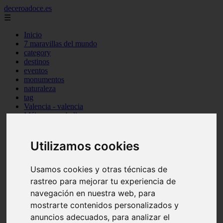
deceroadoce.es
☰
Inicio
7 maravillas del mundo
category
destinos
eventos
monumentos
naturaleza
tag
Valencia - valencia
Málaga - marbella
Almería - roquetas-de-mar
Madrid - valdemoro
Sevilla - bormujos
Utilizamos cookies
Santa-cruz-de-tenerife - santiago-del-teide
A-coruña - a-coruña
Usamos cookies y otras técnicas de
Murcia - murcia
Alicante - benidorm
rastreo para mejorar tu experiencia de
Alicante - finestrat
navegación en nuestra web, para
Almería - mojácar
mostrarte contenidos personalizados y
Alicante - orihuela
Huesca - jaca
anuncios adecuados, para analizar el
Valencia - el-puig-de-santa-maría