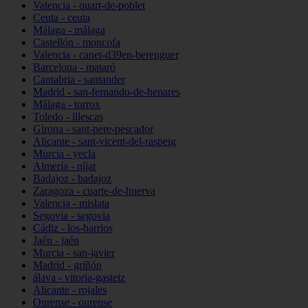
Valencia - quart-de-poblet
Ceuta - ceuta
Málaga - málaga
Castellón - moncofa
Valencia - canet-d39en-berenguer
Barcelona - mataró
Cantabria - santander
Madrid - san-fernando-de-henares
Málaga - torrox
Toledo - illescas
Girona - sant-pere-pescador
Alicante - sant-vicent-del-raspeig
Murcia - yecla
Almería - níjar
Badajoz - badajoz
Zaragoza - cuarte-de-huerva
Valencia - mislata
Segovia - segovia
Cádiz - los-barrios
Jaén - jaén
Murcia - san-javier
Madrid - griñón
álava - vitoria-gasteiz
Alicante - rojales
Ourense - ourense