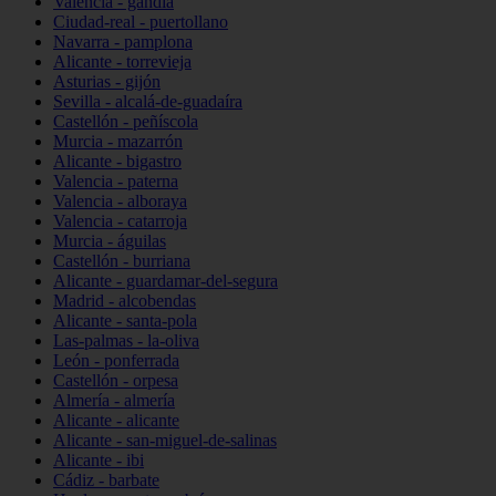
Valencia - gandia
Ciudad-real - puertollano
Navarra - pamplona
Alicante - torrevieja
Asturias - gijón
Sevilla - alcalá-de-guadaíra
Castellón - peñíscola
Murcia - mazarrón
Alicante - bigastro
Valencia - paterna
Valencia - alboraya
Valencia - catarroja
Murcia - águilas
Castellón - burriana
Alicante - guardamar-del-segura
Madrid - alcobendas
Alicante - santa-pola
Las-palmas - la-oliva
León - ponferrada
Castellón - orpesa
Almería - almería
Alicante - alicante
Alicante - san-miguel-de-salinas
Alicante - ibi
Cádiz - barbate