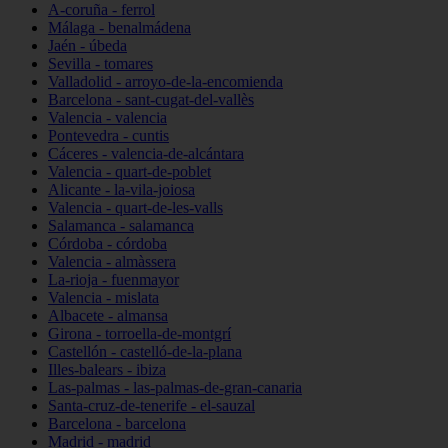
A-coruña - ferrol
Málaga - benalmádena
Jaén - úbeda
Sevilla - tomares
Valladolid - arroyo-de-la-encomienda
Barcelona - sant-cugat-del-vallès
Valencia - valencia
Pontevedra - cuntis
Cáceres - valencia-de-alcántara
Valencia - quart-de-poblet
Alicante - la-vila-joiosa
Valencia - quart-de-les-valls
Salamanca - salamanca
Córdoba - córdoba
Valencia - almàssera
La-rioja - fuenmayor
Valencia - mislata
Albacete - almansa
Girona - torroella-de-montgrí
Castellón - castelló-de-la-plana
Illes-balears - ibiza
Las-palmas - las-palmas-de-gran-canaria
Santa-cruz-de-tenerife - el-sauzal
Barcelona - barcelona
Madrid - madrid