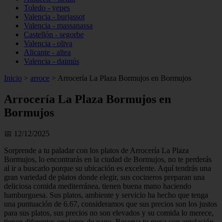
Toledo - yepes
Valencia - burjassot
Valencia - massanassa
Castellón - segorbe
Valencia - oliva
Alicante - altea
Valencia - daimús
Inicio
>
arroce
>
Arrocería La Plaza Bormujos en Bormujos
Arrocería La Plaza Bormujos en
Bormujos
📅 12/12/2025
Sorprende a tu paladar con los platos de Arrocería La Plaza
Bormujos, lo encontrarás en la ciudad de Bormujos, no te perderás
al ir a buscarlo porque su ubicación es excelente. Aquí tendrás una
gran variedad de platos donde elegir, sus cocineros preparan una
deliciosa comida mediterránea, tienen buena mano haciendo
hamburguesa. Sus platos, ambiente y servicio ha hecho que tenga
una puntuación de 6.67, consideramos que sus precios son los justos
para sus platos, sus precios no son elevados y su comida lo merece,
tienen diferentes opciones de pago. Reserva tu mesa con antelación