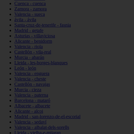
Cuenca - cuenca
Zamora - zamora
Valencia - sueca
ávila - ávila
Santa-cruz-de-tenerife - fasnia
Madrid - getafe
Asturias - villaviciosa
Alicante - benidorm
Valencia - riola
Castellón - vila-real
Murcia - abarán
Lleida - les-borges-blanques
León - león
Valencia - enguera
Valencia - cheste
Castellón - navajas
Murcia - cieza
Valencia - paterna
Barcelona - mataró
Albacete - albacete
Alicante - alcoi
Madrid - san-lorenzo-de-el-escorial
Valencia - sedaví
Valencia - albalat-dels-sorells
Lleida - vielha-e-mijaran