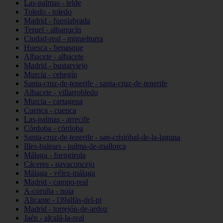
Las-palmas - telde
Toledo - toledo
Madrid - fuenlabrada
Teruel - albarracín
Ciudad-real - miguelturra
Huesca - benasque
Albacete - albacete
Madrid - bustarviejo
Murcia - cehegín
Santa-cruz-de-tenerife - santa-cruz-de-tenerife
Albacete - villarrobledo
Murcia - cartagena
Cuenca - cuenca
Las-palmas - arrecife
Córdoba - córdoba
Santa-cruz-de-tenerife - san-cristóbal-de-la-laguna
Illes-balears - palma-de-mallorca
Málaga - fuengirola
Cáceres - navaconcejo
Málaga - vélez-málaga
Madrid - campo-real
A-coruña - noia
Alicante - l39alfàs-del-pi
Madrid - torrejón-de-ardoz
Jaén - alcalá-la-real