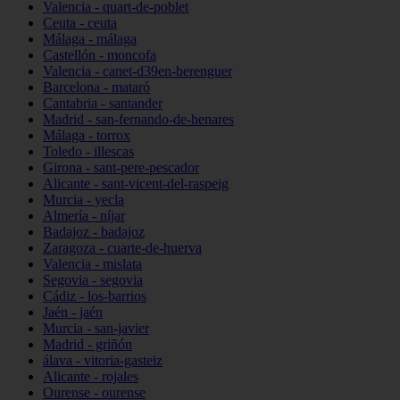
Valencia - quart-de-poblet
Ceuta - ceuta
Málaga - málaga
Castellón - moncofa
Valencia - canet-d39en-berenguer
Barcelona - mataró
Cantabria - santander
Madrid - san-fernando-de-henares
Málaga - torrox
Toledo - illescas
Girona - sant-pere-pescador
Alicante - sant-vicent-del-raspeig
Murcia - yecla
Almería - níjar
Badajoz - badajoz
Zaragoza - cuarte-de-huerva
Valencia - mislata
Segovia - segovia
Cádiz - los-barrios
Jaén - jaén
Murcia - san-javier
Madrid - griñón
álava - vitoria-gasteiz
Alicante - rojales
Ourense - ourense