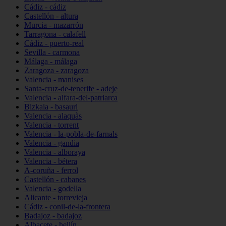
Cádiz - cádiz
Castellón - altura
Murcia - mazarrón
Tarragona - calafell
Cádiz - puerto-real
Sevilla - carmona
Málaga - málaga
Zaragoza - zaragoza
Valencia - manises
Santa-cruz-de-tenerife - adeje
Valencia - alfara-del-patriarca
Bizkaia - basauri
Valencia - alaquàs
Valencia - torrent
Valencia - la-pobla-de-farnals
Valencia - gandia
Valencia - alboraya
Valencia - bétera
A-coruña - ferrol
Castellón - cabanes
Valencia - godella
Alicante - torrevieja
Cádiz - conil-de-la-frontera
Badajoz - badajoz
Albacete - hellín