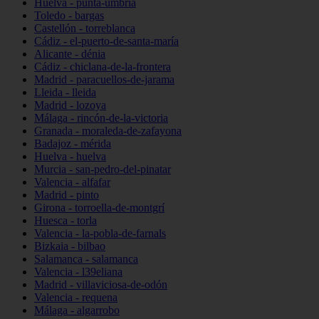
Huelva - punta-umbría
Toledo - bargas
Castellón - torreblanca
Cádiz - el-puerto-de-santa-maría
Alicante - dénia
Cádiz - chiclana-de-la-frontera
Madrid - paracuellos-de-jarama
Lleida - lleida
Madrid - lozoya
Málaga - rincón-de-la-victoria
Granada - moraleda-de-zafayona
Badajoz - mérida
Huelva - huelva
Murcia - san-pedro-del-pinatar
Valencia - alfafar
Madrid - pinto
Girona - torroella-de-montgrí
Huesca - torla
Valencia - la-pobla-de-farnals
Bizkaia - bilbao
Salamanca - salamanca
Valencia - l39eliana
Madrid - villaviciosa-de-odón
Valencia - requena
Málaga - algarrobo