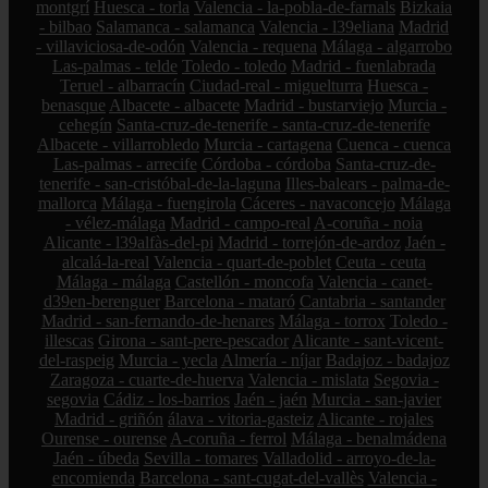
montgrí
Huesca - torla
Valencia - la-pobla-de-farnals
Bizkaia
- bilbao
Salamanca - salamanca
Valencia - l39eliana
Madrid
- villaviciosa-de-odón
Valencia - requena
Málaga - algarrobo
Las-palmas - telde
Toledo - toledo
Madrid - fuenlabrada
Teruel - albarracín
Ciudad-real - miguelturra
Huesca -
benasque
Albacete - albacete
Madrid - bustarviejo
Murcia -
cehegín
Santa-cruz-de-tenerife - santa-cruz-de-tenerife
Albacete - villarrobledo
Murcia - cartagena
Cuenca - cuenca
Las-palmas - arrecife
Córdoba - córdoba
Santa-cruz-de-
tenerife - san-cristóbal-de-la-laguna
Illes-balears - palma-de-
mallorca
Málaga - fuengirola
Cáceres - navaconcejo
Málaga
- vélez-málaga
Madrid - campo-real
A-coruña - noia
Alicante - l39alfàs-del-pi
Madrid - torrejón-de-ardoz
Jaén -
alcalá-la-real
Valencia - quart-de-poblet
Ceuta - ceuta
Málaga - málaga
Castellón - moncofa
Valencia - canet-
d39en-berenguer
Barcelona - mataró
Cantabria - santander
Madrid - san-fernando-de-henares
Málaga - torrox
Toledo -
illescas
Girona - sant-pere-pescador
Alicante - sant-vicent-
del-raspeig
Murcia - yecla
Almería - níjar
Badajoz - badajoz
Zaragoza - cuarte-de-huerva
Valencia - mislata
Segovia -
segovia
Cádiz - los-barrios
Jaén - jaén
Murcia - san-javier
Madrid - griñón
álava - vitoria-gasteiz
Alicante - rojales
Ourense - ourense
A-coruña - ferrol
Málaga - benalmádena
Jaén - úbeda
Sevilla - tomares
Valladolid - arroyo-de-la-
encomienda
Barcelona - sant-cugat-del-vallès
Valencia -