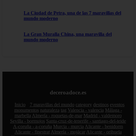
La Ciudad de Petra, una de las 7 maravillas del
mundo moderno
La Gran Muralla China, una maravilla del
mundo moderno
deceroadoce.es
Inicio
7 maravillas del mundo
category
destinos
eventos
monumentos
naturaleza
tag
Valencia - valencia
Málaga -
marbella
Almería - roquetas-de-mar
Madrid - valdemoro
Sevilla - bormujos
Santa-cruz-de-tenerife - santiago-del-teide
A-coruña - a-coruña
Murcia - murcia
Alicante - benidorm
Alicante - finestrat
Almería - mojácar
Alicante - orihuela