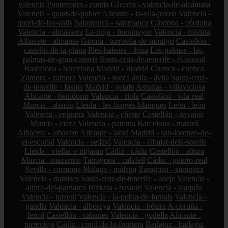
valencia
Pontevedra - cuntis
Cáceres - valencia-de-alcántara
Valencia - quart-de-poblet
Alicante - la-vila-joiosa
Valencia -
quart-de-les-valls
Salamanca - salamanca
Córdoba - córdoba
Valencia - almàssera
La-rioja - fuenmayor
Valencia - mislata
Albacete - almansa
Girona - torroella-de-montgrí
Castellón -
castelló-de-la-plana
Illes-balears - ibiza
Las-palmas - las-
palmas-de-gran-canaria
Santa-cruz-de-tenerife - el-sauzal
Barcelona - barcelona
Madrid - madrid
Cuenca - cuenca
Zamora - zamora
Valencia - sueca
ávila - ávila
Santa-cruz-
de-tenerife - fasnia
Madrid - getafe
Asturias - villaviciosa
Alicante - benidorm
Valencia - riola
Castellón - vila-real
Murcia - abarán
Lleida - les-borges-blanques
León - león
Valencia - enguera
Valencia - cheste
Castellón - navajas
Murcia - cieza
Valencia - paterna
Barcelona - mataró
Albacete - albacete
Alicante - alcoi
Madrid - san-lorenzo-de-
el-escorial
Valencia - sedaví
Valencia - albalat-dels-sorells
Lleida - vielha-e-mijaran
Cádiz - cádiz
Castellón - altura
Murcia - mazarrón
Tarragona - calafell
Cádiz - puerto-real
Sevilla - carmona
Málaga - málaga
Zaragoza - zaragoza
Valencia - manises
Santa-cruz-de-tenerife - adeje
Valencia -
alfara-del-patriarca
Bizkaia - basauri
Valencia - alaquàs
Valencia - torrent
Valencia - la-pobla-de-farnals
Valencia -
gandia
Valencia - alboraya
Valencia - bétera
A-coruña -
ferrol
Castellón - cabanes
Valencia - godella
Alicante -
torrevieja
Cádiz - conil-de-la-frontera
Badajoz - badajoz