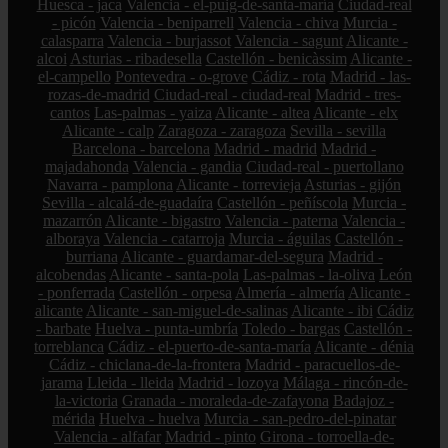
Huesca - jaca
Valencia - el-puig-de-santa-maría
Ciudad-real
- picón
Valencia - beniparrell
Valencia - chiva
Murcia -
calasparra
Valencia - burjassot
Valencia - sagunt
Alicante -
alcoi
Asturias - ribadesella
Castellón - benicàssim
Alicante -
el-campello
Pontevedra - o-grove
Cádiz - rota
Madrid - las-
rozas-de-madrid
Ciudad-real - ciudad-real
Madrid - tres-
cantos
Las-palmas - yaiza
Alicante - altea
Alicante - elx
Alicante - calp
Zaragoza - zaragoza
Sevilla - sevilla
Barcelona - barcelona
Madrid - madrid
Madrid -
majadahonda
Valencia - gandia
Ciudad-real - puertollano
Navarra - pamplona
Alicante - torrevieja
Asturias - gijón
Sevilla - alcalá-de-guadaíra
Castellón - peñíscola
Murcia -
mazarrón
Alicante - bigastro
Valencia - paterna
Valencia -
alboraya
Valencia - catarroja
Murcia - águilas
Castellón -
burriana
Alicante - guardamar-del-segura
Madrid -
alcobendas
Alicante - santa-pola
Las-palmas - la-oliva
León
- ponferrada
Castellón - orpesa
Almería - almería
Alicante -
alicante
Alicante - san-miguel-de-salinas
Alicante - ibi
Cádiz
- barbate
Huelva - punta-umbría
Toledo - bargas
Castellón -
torreblanca
Cádiz - el-puerto-de-santa-maría
Alicante - dénia
Cádiz - chiclana-de-la-frontera
Madrid - paracuellos-de-
jarama
Lleida - lleida
Madrid - lozoya
Málaga - rincón-de-
la-victoria
Granada - moraleda-de-zafayona
Badajoz -
mérida
Huelva - huelva
Murcia - san-pedro-del-pinatar
Valencia - alfafar
Madrid - pinto
Girona - torroella-de-