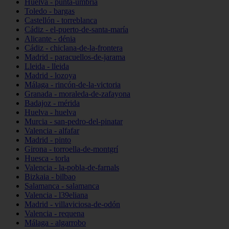
Huelva - punta-umbría
Toledo - bargas
Castellón - torreblanca
Cádiz - el-puerto-de-santa-maría
Alicante - dénia
Cádiz - chiclana-de-la-frontera
Madrid - paracuellos-de-jarama
Lleida - lleida
Madrid - lozoya
Málaga - rincón-de-la-victoria
Granada - moraleda-de-zafayona
Badajoz - mérida
Huelva - huelva
Murcia - san-pedro-del-pinatar
Valencia - alfafar
Madrid - pinto
Girona - torroella-de-montgrí
Huesca - torla
Valencia - la-pobla-de-farnals
Bizkaia - bilbao
Salamanca - salamanca
Valencia - l39eliana
Madrid - villaviciosa-de-odón
Valencia - requena
Málaga - algarrobo