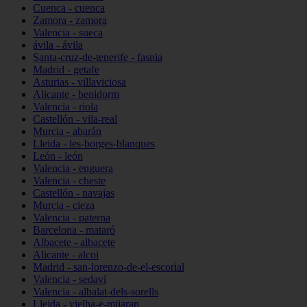
Cuenca - cuenca
Zamora - zamora
Valencia - sueca
ávila - ávila
Santa-cruz-de-tenerife - fasnia
Madrid - getafe
Asturias - villaviciosa
Alicante - benidorm
Valencia - riola
Castellón - vila-real
Murcia - abarán
Lleida - les-borges-blanques
León - león
Valencia - enguera
Valencia - cheste
Castellón - navajas
Murcia - cieza
Valencia - paterna
Barcelona - mataró
Albacete - albacete
Alicante - alcoi
Madrid - san-lorenzo-de-el-escorial
Valencia - sedaví
Valencia - albalat-dels-sorells
Lleida - vielha-e-mijaran