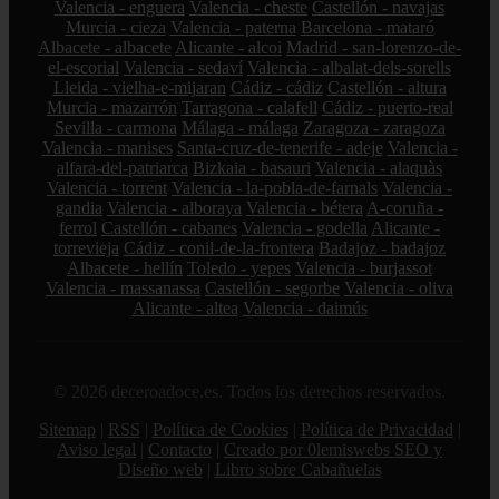
Valencia - enguera
Valencia - cheste
Castellón - navajas
Murcia - cieza
Valencia - paterna
Barcelona - mataró
Albacete - albacete
Alicante - alcoi
Madrid - san-lorenzo-de-
el-escorial
Valencia - sedaví
Valencia - albalat-dels-sorells
Lleida - vielha-e-mijaran
Cádiz - cádiz
Castellón - altura
Murcia - mazarrón
Tarragona - calafell
Cádiz - puerto-real
Sevilla - carmona
Málaga - málaga
Zaragoza - zaragoza
Valencia - manises
Santa-cruz-de-tenerife - adeje
Valencia -
alfara-del-patriarca
Bizkaia - basauri
Valencia - alaquàs
Valencia - torrent
Valencia - la-pobla-de-farnals
Valencia -
gandia
Valencia - alboraya
Valencia - bétera
A-coruña -
ferrol
Castellón - cabanes
Valencia - godella
Alicante -
torrevieja
Cádiz - conil-de-la-frontera
Badajoz - badajoz
Albacete - hellín
Toledo - yepes
Valencia - burjassot
Valencia - massanassa
Castellón - segorbe
Valencia - oliva
Alicante - altea
Valencia - daimús
© 2026 deceroadoce.es. Todos los derechos reservados.
Sitemap
|
RSS
|
Política de Cookies
|
Política de Privacidad
|
Aviso legal
|
Contacto
|
Creado por 0lemiswebs SEO y
Diseño web
|
Libro sobre Cabañuelas