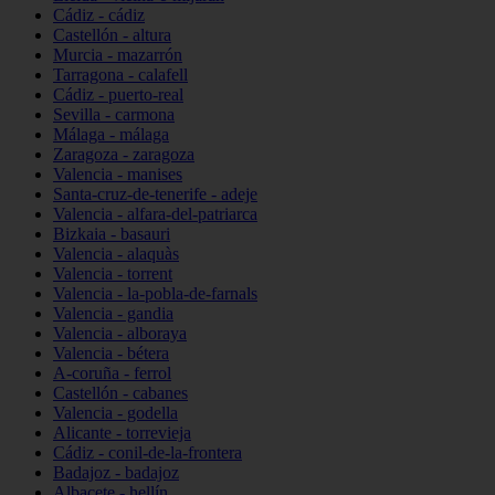
Cádiz - cádiz
Castellón - altura
Murcia - mazarrón
Tarragona - calafell
Cádiz - puerto-real
Sevilla - carmona
Málaga - málaga
Zaragoza - zaragoza
Valencia - manises
Santa-cruz-de-tenerife - adeje
Valencia - alfara-del-patriarca
Bizkaia - basauri
Valencia - alaquàs
Valencia - torrent
Valencia - la-pobla-de-farnals
Valencia - gandia
Valencia - alboraya
Valencia - bétera
A-coruña - ferrol
Castellón - cabanes
Valencia - godella
Alicante - torrevieja
Cádiz - conil-de-la-frontera
Badajoz - badajoz
Albacete - hellín