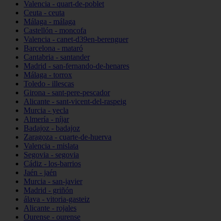
Valencia - quart-de-poblet
Ceuta - ceuta
Málaga - málaga
Castellón - moncofa
Valencia - canet-d39en-berenguer
Barcelona - mataró
Cantabria - santander
Madrid - san-fernando-de-henares
Málaga - torrox
Toledo - illescas
Girona - sant-pere-pescador
Alicante - sant-vicent-del-raspeig
Murcia - yecla
Almería - níjar
Badajoz - badajoz
Zaragoza - cuarte-de-huerva
Valencia - mislata
Segovia - segovia
Cádiz - los-barrios
Jaén - jaén
Murcia - san-javier
Madrid - griñón
álava - vitoria-gasteiz
Alicante - rojales
Ourense - ourense