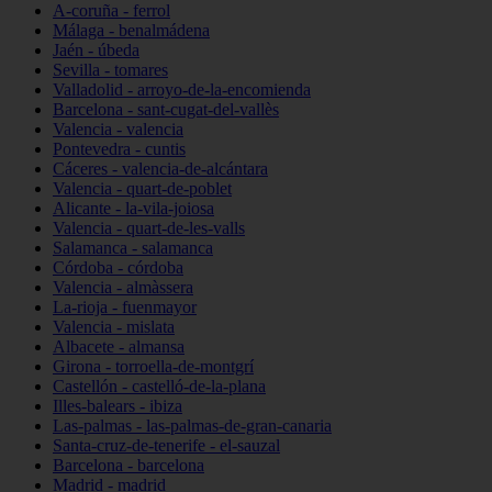
A-coruña - ferrol
Málaga - benalmádena
Jaén - úbeda
Sevilla - tomares
Valladolid - arroyo-de-la-encomienda
Barcelona - sant-cugat-del-vallès
Valencia - valencia
Pontevedra - cuntis
Cáceres - valencia-de-alcántara
Valencia - quart-de-poblet
Alicante - la-vila-joiosa
Valencia - quart-de-les-valls
Salamanca - salamanca
Córdoba - córdoba
Valencia - almàssera
La-rioja - fuenmayor
Valencia - mislata
Albacete - almansa
Girona - torroella-de-montgrí
Castellón - castelló-de-la-plana
Illes-balears - ibiza
Las-palmas - las-palmas-de-gran-canaria
Santa-cruz-de-tenerife - el-sauzal
Barcelona - barcelona
Madrid - madrid