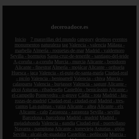
deceroadoce.es
Inicio
7 maravillas del mundo
category
destinos
eventos
monumentos
naturaleza
tag
Valencia - valencia
Málaga -
marbella
Almería - roquetas-de-mar
Madrid - valdemoro
Sevilla - bormujos
Santa-cruz-de-tenerife - santiago-del-teide
A-coruña - a-coruña
Murcia - murcia
Alicante - benidorm
Alicante - finestrat
Almería - mojácar
Alicante - orihuela
Huesca - jaca
Valencia - el-puig-de-santa-maría
Ciudad-real
- picón
Valencia - beniparrell
Valencia - chiva
Murcia -
calasparra
Valencia - burjassot
Valencia - sagunt
Alicante -
alcoi
Asturias - ribadesella
Castellón - benicàssim
Alicante -
el-campello
Pontevedra - o-grove
Cádiz - rota
Madrid - las-
rozas-de-madrid
Ciudad-real - ciudad-real
Madrid - tres-
cantos
Las-palmas - yaiza
Alicante - altea
Alicante - elx
Alicante - calp
Zaragoza - zaragoza
Sevilla - sevilla
Barcelona - barcelona
Madrid - madrid
Madrid -
majadahonda
Valencia - gandia
Ciudad-real - puertollano
Navarra - pamplona
Alicante - torrevieja
Asturias - gijón
Sevilla - alcalá-de-guadaíra
Castellón - peñíscola
Murcia -