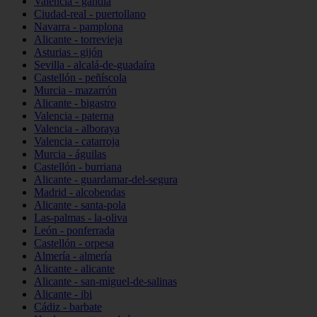
Valencia - gandia
Ciudad-real - puertollano
Navarra - pamplona
Alicante - torrevieja
Asturias - gijón
Sevilla - alcalá-de-guadaíra
Castellón - peñíscola
Murcia - mazarrón
Alicante - bigastro
Valencia - paterna
Valencia - alboraya
Valencia - catarroja
Murcia - águilas
Castellón - burriana
Alicante - guardamar-del-segura
Madrid - alcobendas
Alicante - santa-pola
Las-palmas - la-oliva
León - ponferrada
Castellón - orpesa
Almería - almería
Alicante - alicante
Alicante - san-miguel-de-salinas
Alicante - ibi
Cádiz - barbate