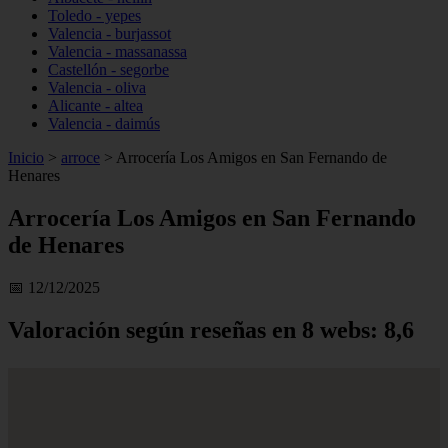
Toledo - yepes
Valencia - burjassot
Valencia - massanassa
Castellón - segorbe
Valencia - oliva
Alicante - altea
Valencia - daimús
Inicio
>
arroce
>
Arrocería Los Amigos en San Fernando de
Henares
Arrocería Los Amigos en San Fernando
de Henares
📅 12/12/2025
Valoración según reseñas en 8 webs: 8,6