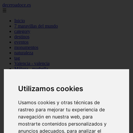
deceroadoce.es
☰
Inicio
7 maravillas del mundo
category
destinos
eventos
monumentos
naturaleza
tag
Valencia - valencia
Málaga - marbella
Almería - roquetas-de-mar
Madrid - valdemoro
Sevilla - bormujos
Utilizamos cookies
Santa-cruz-de-tenerife - santiago-del-teide
A-coruña - a-coruña
Murcia - murcia
Usamos cookies y otras técnicas de
Alicante - benidorm
rastreo para mejorar tu experiencia de
Alicante - finestrat
navegación en nuestra web, para
Almería - mojácar
Alicante - orihuela
mostrarte contenidos personalizados y
Huesca - jaca
anuncios adecuados, para analizar el
Valencia - el-puig-de-santa-maría