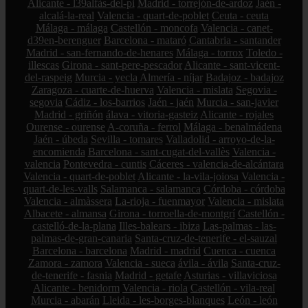
Alicante - l39alfàs-del-pi
Madrid - torrejón-de-ardoz
Jaén -
alcalá-la-real
Valencia - quart-de-poblet
Ceuta - ceuta
Málaga - málaga
Castellón - moncofa
Valencia - canet-
d39en-berenguer
Barcelona - mataró
Cantabria - santander
Madrid - san-fernando-de-henares
Málaga - torrox
Toledo -
illescas
Girona - sant-pere-pescador
Alicante - sant-vicent-
del-raspeig
Murcia - yecla
Almería - níjar
Badajoz - badajoz
Zaragoza - cuarte-de-huerva
Valencia - mislata
Segovia -
segovia
Cádiz - los-barrios
Jaén - jaén
Murcia - san-javier
Madrid - griñón
álava - vitoria-gasteiz
Alicante - rojales
Ourense - ourense
A-coruña - ferrol
Málaga - benalmádena
Jaén - úbeda
Sevilla - tomares
Valladolid - arroyo-de-la-
encomienda
Barcelona - sant-cugat-del-vallès
Valencia -
valencia
Pontevedra - cuntis
Cáceres - valencia-de-alcántara
Valencia - quart-de-poblet
Alicante - la-vila-joiosa
Valencia -
quart-de-les-valls
Salamanca - salamanca
Córdoba - córdoba
Valencia - almàssera
La-rioja - fuenmayor
Valencia - mislata
Albacete - almansa
Girona - torroella-de-montgrí
Castellón -
castelló-de-la-plana
Illes-balears - ibiza
Las-palmas - las-
palmas-de-gran-canaria
Santa-cruz-de-tenerife - el-sauzal
Barcelona - barcelona
Madrid - madrid
Cuenca - cuenca
Zamora - zamora
Valencia - sueca
ávila - ávila
Santa-cruz-
de-tenerife - fasnia
Madrid - getafe
Asturias - villaviciosa
Alicante - benidorm
Valencia - riola
Castellón - vila-real
Murcia - abarán
Lleida - les-borges-blanques
León - león