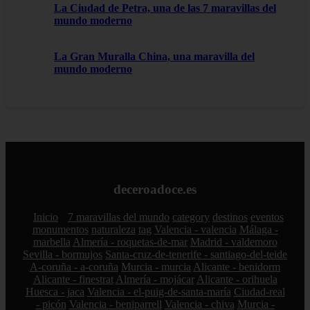
La Ciudad de Petra, una de las 7 maravillas del
mundo moderno
La Gran Muralla China, una maravilla del
mundo moderno
deceroadoce.es
Inicio
7 maravillas del mundo
category
destinos
eventos
monumentos
naturaleza
tag
Valencia - valencia
Málaga -
marbella
Almería - roquetas-de-mar
Madrid - valdemoro
Sevilla - bormujos
Santa-cruz-de-tenerife - santiago-del-teide
A-coruña - a-coruña
Murcia - murcia
Alicante - benidorm
Alicante - finestrat
Almería - mojácar
Alicante - orihuela
Huesca - jaca
Valencia - el-puig-de-santa-maría
Ciudad-real
- picón
Valencia - beniparrell
Valencia - chiva
Murcia -