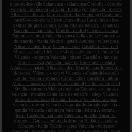
quart-de-les-valls
Salamanca - salamanca
Córdoba - córdoba
Valencia - almàssera
La-rioja - fuenmayor
Valencia - mislata
Albacete - almansa
Girona - torroella-de-montgrí
Castellón -
castelló-de-la-plana
Illes-balears - ibiza
Las-palmas - las-
palmas-de-gran-canaria
Santa-cruz-de-tenerife - el-sauzal
Barcelona - barcelona
Madrid - madrid
Cuenca - cuenca
Zamora - zamora
Valencia - sueca
ávila - ávila
Santa-cruz-
de-tenerife - fasnia
Madrid - getafe
Asturias - villaviciosa
Alicante - benidorm
Valencia - riola
Castellón - vila-real
Murcia - abarán
Lleida - les-borges-blanques
León - león
Valencia - enguera
Valencia - cheste
Castellón - navajas
Murcia - cieza
Valencia - paterna
Barcelona - mataró
Albacete - albacete
Alicante - alcoi
Madrid - san-lorenzo-de-
el-escorial
Valencia - sedaví
Valencia - albalat-dels-sorells
Lleida - vielha-e-mijaran
Cádiz - cádiz
Castellón - altura
Murcia - mazarrón
Tarragona - calafell
Cádiz - puerto-real
Sevilla - carmona
Málaga - málaga
Zaragoza - zaragoza
Valencia - manises
Santa-cruz-de-tenerife - adeje
Valencia -
alfara-del-patriarca
Bizkaia - basauri
Valencia - alaquàs
Valencia - torrent
Valencia - la-pobla-de-farnals
Valencia -
gandia
Valencia - alboraya
Valencia - bétera
A-coruña -
ferrol
Castellón - cabanes
Valencia - godella
Alicante -
torrevieja
Cádiz - conil-de-la-frontera
Badajoz - badajoz
Albacete - hellín
Toledo - yepes
Valencia - burjassot
Valencia - massanassa
Castellón - segorbe
Valencia - oliva