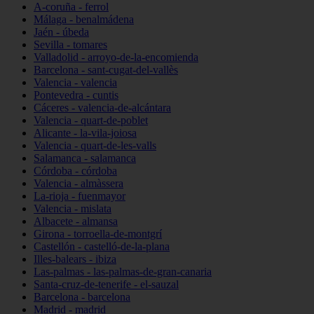
A-coruña - ferrol
Málaga - benalmádena
Jaén - úbeda
Sevilla - tomares
Valladolid - arroyo-de-la-encomienda
Barcelona - sant-cugat-del-vallès
Valencia - valencia
Pontevedra - cuntis
Cáceres - valencia-de-alcántara
Valencia - quart-de-poblet
Alicante - la-vila-joiosa
Valencia - quart-de-les-valls
Salamanca - salamanca
Córdoba - córdoba
Valencia - almàssera
La-rioja - fuenmayor
Valencia - mislata
Albacete - almansa
Girona - torroella-de-montgrí
Castellón - castelló-de-la-plana
Illes-balears - ibiza
Las-palmas - las-palmas-de-gran-canaria
Santa-cruz-de-tenerife - el-sauzal
Barcelona - barcelona
Madrid - madrid