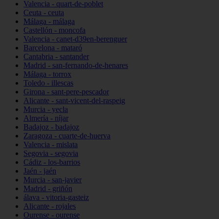
Valencia - quart-de-poblet
Ceuta - ceuta
Málaga - málaga
Castellón - moncofa
Valencia - canet-d39en-berenguer
Barcelona - mataró
Cantabria - santander
Madrid - san-fernando-de-henares
Málaga - torrox
Toledo - illescas
Girona - sant-pere-pescador
Alicante - sant-vicent-del-raspeig
Murcia - yecla
Almería - níjar
Badajoz - badajoz
Zaragoza - cuarte-de-huerva
Valencia - mislata
Segovia - segovia
Cádiz - los-barrios
Jaén - jaén
Murcia - san-javier
Madrid - griñón
álava - vitoria-gasteiz
Alicante - rojales
Ourense - ourense