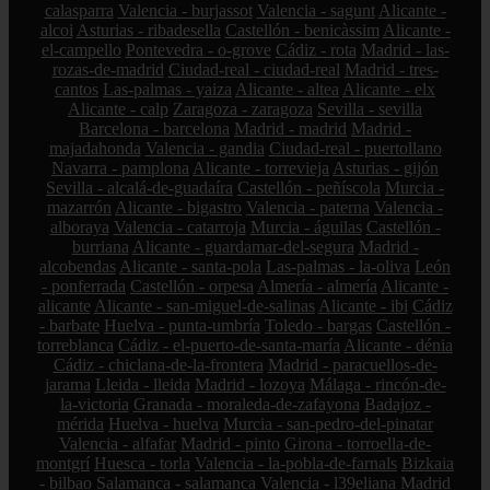
calasparra
Valencia - burjassot
Valencia - sagunt
Alicante -
alcoi
Asturias - ribadesella
Castellón - benicàssim
Alicante -
el-campello
Pontevedra - o-grove
Cádiz - rota
Madrid - las-
rozas-de-madrid
Ciudad-real - ciudad-real
Madrid - tres-
cantos
Las-palmas - yaiza
Alicante - altea
Alicante - elx
Alicante - calp
Zaragoza - zaragoza
Sevilla - sevilla
Barcelona - barcelona
Madrid - madrid
Madrid -
majadahonda
Valencia - gandia
Ciudad-real - puertollano
Navarra - pamplona
Alicante - torrevieja
Asturias - gijón
Sevilla - alcalá-de-guadaíra
Castellón - peñíscola
Murcia -
mazarrón
Alicante - bigastro
Valencia - paterna
Valencia -
alboraya
Valencia - catarroja
Murcia - águilas
Castellón -
burriana
Alicante - guardamar-del-segura
Madrid -
alcobendas
Alicante - santa-pola
Las-palmas - la-oliva
León
- ponferrada
Castellón - orpesa
Almería - almería
Alicante -
alicante
Alicante - san-miguel-de-salinas
Alicante - ibi
Cádiz
- barbate
Huelva - punta-umbría
Toledo - bargas
Castellón -
torreblanca
Cádiz - el-puerto-de-santa-maría
Alicante - dénia
Cádiz - chiclana-de-la-frontera
Madrid - paracuellos-de-
jarama
Lleida - lleida
Madrid - lozoya
Málaga - rincón-de-
la-victoria
Granada - moraleda-de-zafayona
Badajoz -
mérida
Huelva - huelva
Murcia - san-pedro-del-pinatar
Valencia - alfafar
Madrid - pinto
Girona - torroella-de-
montgrí
Huesca - torla
Valencia - la-pobla-de-farnals
Bizkaia
- bilbao
Salamanca - salamanca
Valencia - l39eliana
Madrid