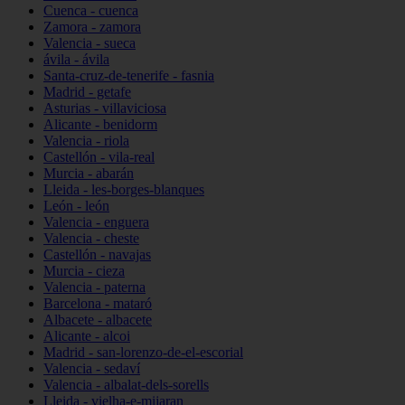
Cuenca - cuenca
Zamora - zamora
Valencia - sueca
ávila - ávila
Santa-cruz-de-tenerife - fasnia
Madrid - getafe
Asturias - villaviciosa
Alicante - benidorm
Valencia - riola
Castellón - vila-real
Murcia - abarán
Lleida - les-borges-blanques
León - león
Valencia - enguera
Valencia - cheste
Castellón - navajas
Murcia - cieza
Valencia - paterna
Barcelona - mataró
Albacete - albacete
Alicante - alcoi
Madrid - san-lorenzo-de-el-escorial
Valencia - sedaví
Valencia - albalat-dels-sorells
Lleida - vielha-e-mijaran