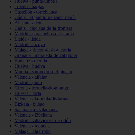
Huelva - punta-umbría
Toledo - bargas
Castellón - torreblanca
Cádiz - el-puerto-de-santa-maría
Alicante - dénia
Cádiz - chiclana-de-la-frontera
Madrid - paracuellos-de-jarama
Lleida - lleida
Madrid - lozoya
Málaga - rincón-de-la-victoria
Granada - moraleda-de-zafayona
Badajoz - mérida
Huelva - huelva
Murcia - san-pedro-del-pinatar
Valencia - alfafar
Madrid - pinto
Girona - torroella-de-montgrí
Huesca - torla
Valencia - la-pobla-de-farnals
Bizkaia - bilbao
Salamanca - salamanca
Valencia - l39eliana
Madrid - villaviciosa-de-odón
Valencia - requena
Málaga - algarrobo