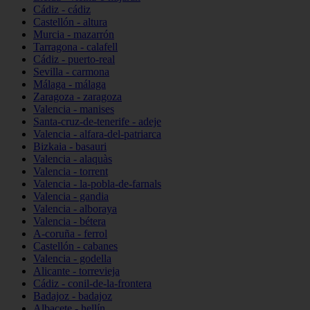
Cádiz - cádiz
Castellón - altura
Murcia - mazarrón
Tarragona - calafell
Cádiz - puerto-real
Sevilla - carmona
Málaga - málaga
Zaragoza - zaragoza
Valencia - manises
Santa-cruz-de-tenerife - adeje
Valencia - alfara-del-patriarca
Bizkaia - basauri
Valencia - alaquàs
Valencia - torrent
Valencia - la-pobla-de-farnals
Valencia - gandia
Valencia - alboraya
Valencia - bétera
A-coruña - ferrol
Castellón - cabanes
Valencia - godella
Alicante - torrevieja
Cádiz - conil-de-la-frontera
Badajoz - badajoz
Albacete - hellín