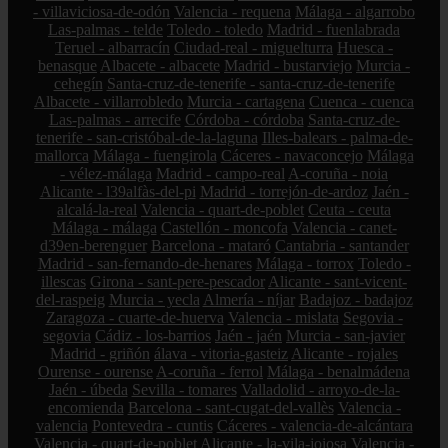
- villaviciosa-de-odón
Valencia - requena
Málaga - algarrobo
Las-palmas - telde
Toledo - toledo
Madrid - fuenlabrada
Teruel - albarracín
Ciudad-real - miguelturra
Huesca -
benasque
Albacete - albacete
Madrid - bustarviejo
Murcia -
cehegín
Santa-cruz-de-tenerife - santa-cruz-de-tenerife
Albacete - villarrobledo
Murcia - cartagena
Cuenca - cuenca
Las-palmas - arrecife
Córdoba - córdoba
Santa-cruz-de-
tenerife - san-cristóbal-de-la-laguna
Illes-balears - palma-de-
mallorca
Málaga - fuengirola
Cáceres - navaconcejo
Málaga
- vélez-málaga
Madrid - campo-real
A-coruña - noia
Alicante - l39alfàs-del-pi
Madrid - torrejón-de-ardoz
Jaén -
alcalá-la-real
Valencia - quart-de-poblet
Ceuta - ceuta
Málaga - málaga
Castellón - moncofa
Valencia - canet-
d39en-berenguer
Barcelona - mataró
Cantabria - santander
Madrid - san-fernando-de-henares
Málaga - torrox
Toledo -
illescas
Girona - sant-pere-pescador
Alicante - sant-vicent-
del-raspeig
Murcia - yecla
Almería - níjar
Badajoz - badajoz
Zaragoza - cuarte-de-huerva
Valencia - mislata
Segovia -
segovia
Cádiz - los-barrios
Jaén - jaén
Murcia - san-javier
Madrid - griñón
álava - vitoria-gasteiz
Alicante - rojales
Ourense - ourense
A-coruña - ferrol
Málaga - benalmádena
Jaén - úbeda
Sevilla - tomares
Valladolid - arroyo-de-la-
encomienda
Barcelona - sant-cugat-del-vallès
Valencia -
valencia
Pontevedra - cuntis
Cáceres - valencia-de-alcántara
Valencia - quart-de-poblet
Alicante - la-vila-joiosa
Valencia -