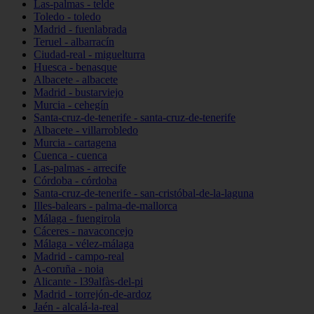
Las-palmas - telde
Toledo - toledo
Madrid - fuenlabrada
Teruel - albarracín
Ciudad-real - miguelturra
Huesca - benasque
Albacete - albacete
Madrid - bustarviejo
Murcia - cehegín
Santa-cruz-de-tenerife - santa-cruz-de-tenerife
Albacete - villarrobledo
Murcia - cartagena
Cuenca - cuenca
Las-palmas - arrecife
Córdoba - córdoba
Santa-cruz-de-tenerife - san-cristóbal-de-la-laguna
Illes-balears - palma-de-mallorca
Málaga - fuengirola
Cáceres - navaconcejo
Málaga - vélez-málaga
Madrid - campo-real
A-coruña - noia
Alicante - l39alfàs-del-pi
Madrid - torrejón-de-ardoz
Jaén - alcalá-la-real