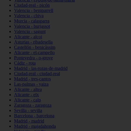
Ciudad-real - picón
Valencia - beniparrell
Valencia - chiva
Murcia - calasparra
Valencia - burjassot
Valencia - sagunt
Alicante - alcoi
Asturias - ribadesella
Castellón - benicàssim
Alicante - el-campello
Pontevedra - o-grove
Cádiz - rota
Madrid - las-rozas-de-madrid
Ciudad-real - ciudad-real
Madrid - tres-cantos
Las-palmas - yaiza
Alicante - altea
Alicante - elx
Alicante - calp
Zaragoza - zaragoza
Sevilla - sevilla
Barcelona - barcelona
Madrid - madrid
Madrid - majadahonda