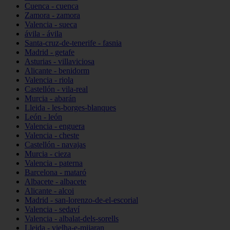
Cuenca - cuenca
Zamora - zamora
Valencia - sueca
ávila - ávila
Santa-cruz-de-tenerife - fasnia
Madrid - getafe
Asturias - villaviciosa
Alicante - benidorm
Valencia - riola
Castellón - vila-real
Murcia - abarán
Lleida - les-borges-blanques
León - león
Valencia - enguera
Valencia - cheste
Castellón - navajas
Murcia - cieza
Valencia - paterna
Barcelona - mataró
Albacete - albacete
Alicante - alcoi
Madrid - san-lorenzo-de-el-escorial
Valencia - sedaví
Valencia - albalat-dels-sorells
Lleida - vielha-e-mijaran