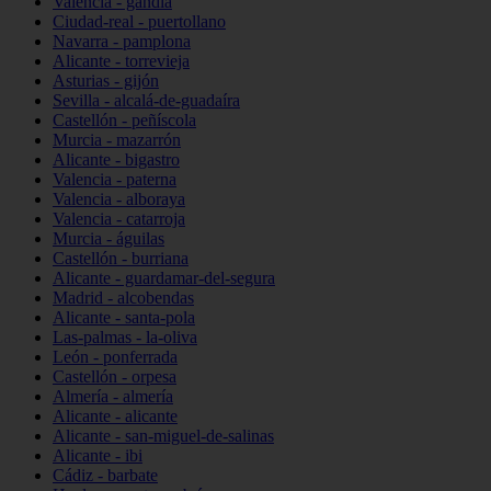
Valencia - gandia
Ciudad-real - puertollano
Navarra - pamplona
Alicante - torrevieja
Asturias - gijón
Sevilla - alcalá-de-guadaíra
Castellón - peñíscola
Murcia - mazarrón
Alicante - bigastro
Valencia - paterna
Valencia - alboraya
Valencia - catarroja
Murcia - águilas
Castellón - burriana
Alicante - guardamar-del-segura
Madrid - alcobendas
Alicante - santa-pola
Las-palmas - la-oliva
León - ponferrada
Castellón - orpesa
Almería - almería
Alicante - alicante
Alicante - san-miguel-de-salinas
Alicante - ibi
Cádiz - barbate