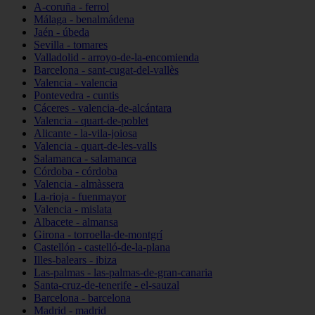
A-coruña - ferrol
Málaga - benalmádena
Jaén - úbeda
Sevilla - tomares
Valladolid - arroyo-de-la-encomienda
Barcelona - sant-cugat-del-vallès
Valencia - valencia
Pontevedra - cuntis
Cáceres - valencia-de-alcántara
Valencia - quart-de-poblet
Alicante - la-vila-joiosa
Valencia - quart-de-les-valls
Salamanca - salamanca
Córdoba - córdoba
Valencia - almàssera
La-rioja - fuenmayor
Valencia - mislata
Albacete - almansa
Girona - torroella-de-montgrí
Castellón - castelló-de-la-plana
Illes-balears - ibiza
Las-palmas - las-palmas-de-gran-canaria
Santa-cruz-de-tenerife - el-sauzal
Barcelona - barcelona
Madrid - madrid