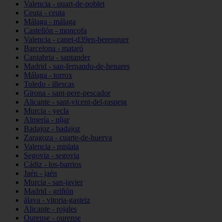
Valencia - quart-de-poblet
Ceuta - ceuta
Málaga - málaga
Castellón - moncofa
Valencia - canet-d39en-berenguer
Barcelona - mataró
Cantabria - santander
Madrid - san-fernando-de-henares
Málaga - torrox
Toledo - illescas
Girona - sant-pere-pescador
Alicante - sant-vicent-del-raspeig
Murcia - yecla
Almería - níjar
Badajoz - badajoz
Zaragoza - cuarte-de-huerva
Valencia - mislata
Segovia - segovia
Cádiz - los-barrios
Jaén - jaén
Murcia - san-javier
Madrid - griñón
álava - vitoria-gasteiz
Alicante - rojales
Ourense - ourense