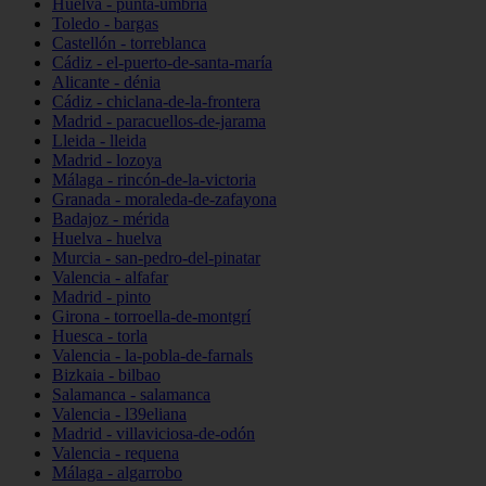
Huelva - punta-umbría
Toledo - bargas
Castellón - torreblanca
Cádiz - el-puerto-de-santa-maría
Alicante - dénia
Cádiz - chiclana-de-la-frontera
Madrid - paracuellos-de-jarama
Lleida - lleida
Madrid - lozoya
Málaga - rincón-de-la-victoria
Granada - moraleda-de-zafayona
Badajoz - mérida
Huelva - huelva
Murcia - san-pedro-del-pinatar
Valencia - alfafar
Madrid - pinto
Girona - torroella-de-montgrí
Huesca - torla
Valencia - la-pobla-de-farnals
Bizkaia - bilbao
Salamanca - salamanca
Valencia - l39eliana
Madrid - villaviciosa-de-odón
Valencia - requena
Málaga - algarrobo