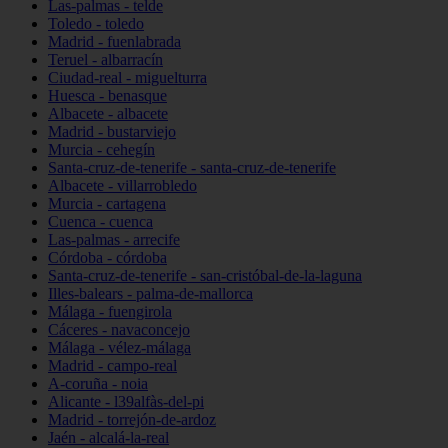
Las-palmas - telde
Toledo - toledo
Madrid - fuenlabrada
Teruel - albarracín
Ciudad-real - miguelturra
Huesca - benasque
Albacete - albacete
Madrid - bustarviejo
Murcia - cehegín
Santa-cruz-de-tenerife - santa-cruz-de-tenerife
Albacete - villarrobledo
Murcia - cartagena
Cuenca - cuenca
Las-palmas - arrecife
Córdoba - córdoba
Santa-cruz-de-tenerife - san-cristóbal-de-la-laguna
Illes-balears - palma-de-mallorca
Málaga - fuengirola
Cáceres - navaconcejo
Málaga - vélez-málaga
Madrid - campo-real
A-coruña - noia
Alicante - l39alfàs-del-pi
Madrid - torrejón-de-ardoz
Jaén - alcalá-la-real