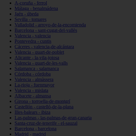
A-coruña - ferrol
Málaga - benalmádena
Jaén - úbeda
Sevilla - tomares
Valladolid - arroyo-de-la-encomienda
Barcelona - sant-cugat-del-vallès
Valencia - valencia
Pontevedra - cuntis
Cáceres - valencia-de-alcántara
Valencia - quart-de-poblet
Alicante - la-vila-joiosa
Valencia - quart-de-les-valls
Salamanca - salamanca
Córdoba - córdoba
Valencia - almàssera
La-rioja - fuenmayor
Valencia - mislata
Albacete - almansa
Girona - torroella-de-montgrí
Castellón - castelló-de-la-plana
Illes-balears - ibiza
Las-palmas - las-palmas-de-gran-canaria
Santa-cruz-de-tenerife - el-sauzal
Barcelona - barcelona
Madrid - madrid