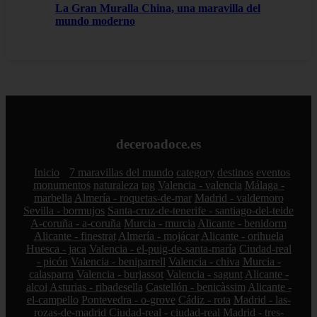
La Gran Muralla China, una maravilla del
mundo moderno
deceroadoce.es
Inicio
7 maravillas del mundo
category
destinos
eventos
monumentos
naturaleza
tag
Valencia - valencia
Málaga -
marbella
Almería - roquetas-de-mar
Madrid - valdemoro
Sevilla - bormujos
Santa-cruz-de-tenerife - santiago-del-teide
A-coruña - a-coruña
Murcia - murcia
Alicante - benidorm
Alicante - finestrat
Almería - mojácar
Alicante - orihuela
Huesca - jaca
Valencia - el-puig-de-santa-maría
Ciudad-real
- picón
Valencia - beniparrell
Valencia - chiva
Murcia -
calasparra
Valencia - burjassot
Valencia - sagunt
Alicante -
alcoi
Asturias - ribadesella
Castellón - benicàssim
Alicante -
el-campello
Pontevedra - o-grove
Cádiz - rota
Madrid - las-
rozas-de-madrid
Ciudad-real - ciudad-real
Madrid - tres-