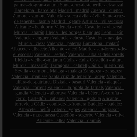
palmas-de-gran-canaria
Santa-cruz-de-tenerife - el-sauzal
Barcelona - barcelona
Madrid - madrid
Cuenca - cuenca
Zamora - zamora
Valencia - sueca
ávila - ávila
Santa-cruz-
de-tenerife - fasnia
Madrid - getafe
Asturias - villaviciosa
Alicante - benidorm
Valencia - riola
Castellón - vila-real
Murcia - abarán
Lleida - les-borges-blanques
León - león
Valencia - enguera
Valencia - cheste
Castellón - navajas
Murcia - cieza
Valencia - paterna
Barcelona - mataró
Albacete - albacete
Alicante - alcoi
Madrid - san-lorenzo-de-
el-escorial
Valencia - sedaví
Valencia - albalat-dels-sorells
Lleida - vielha-e-mijaran
Cádiz - cádiz
Castellón - altura
Murcia - mazarrón
Tarragona - calafell
Cádiz - puerto-real
Sevilla - carmona
Málaga - málaga
Zaragoza - zaragoza
Valencia - manises
Santa-cruz-de-tenerife - adeje
Valencia -
alfara-del-patriarca
Bizkaia - basauri
Valencia - alaquàs
Valencia - torrent
Valencia - la-pobla-de-farnals
Valencia -
gandia
Valencia - alboraya
Valencia - bétera
A-coruña -
ferrol
Castellón - cabanes
Valencia - godella
Alicante -
torrevieja
Cádiz - conil-de-la-frontera
Badajoz - badajoz
Albacete - hellín
Toledo - yepes
Valencia - burjassot
Valencia - massanassa
Castellón - segorbe
Valencia - oliva
Alicante - altea
Valencia - daimús