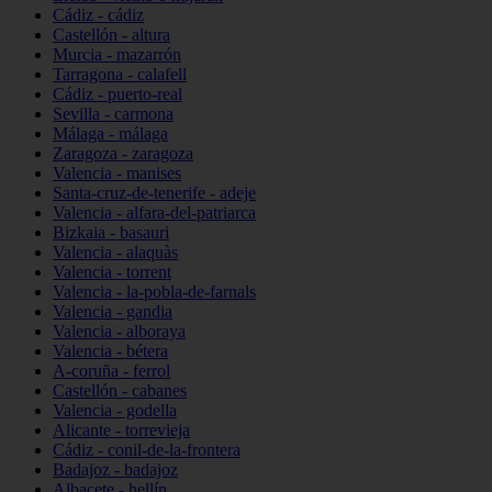
Cádiz - cádiz
Castellón - altura
Murcia - mazarrón
Tarragona - calafell
Cádiz - puerto-real
Sevilla - carmona
Málaga - málaga
Zaragoza - zaragoza
Valencia - manises
Santa-cruz-de-tenerife - adeje
Valencia - alfara-del-patriarca
Bizkaia - basauri
Valencia - alaquàs
Valencia - torrent
Valencia - la-pobla-de-farnals
Valencia - gandia
Valencia - alboraya
Valencia - bétera
A-coruña - ferrol
Castellón - cabanes
Valencia - godella
Alicante - torrevieja
Cádiz - conil-de-la-frontera
Badajoz - badajoz
Albacete - hellín