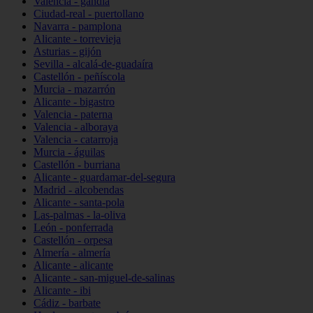
Valencia - gandia
Ciudad-real - puertollano
Navarra - pamplona
Alicante - torrevieja
Asturias - gijón
Sevilla - alcalá-de-guadaíra
Castellón - peñíscola
Murcia - mazarrón
Alicante - bigastro
Valencia - paterna
Valencia - alboraya
Valencia - catarroja
Murcia - águilas
Castellón - burriana
Alicante - guardamar-del-segura
Madrid - alcobendas
Alicante - santa-pola
Las-palmas - la-oliva
León - ponferrada
Castellón - orpesa
Almería - almería
Alicante - alicante
Alicante - san-miguel-de-salinas
Alicante - ibi
Cádiz - barbate