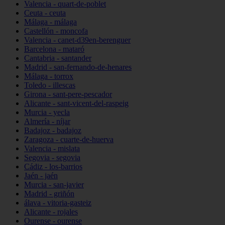
Valencia - quart-de-poblet
Ceuta - ceuta
Málaga - málaga
Castellón - moncofa
Valencia - canet-d39en-berenguer
Barcelona - mataró
Cantabria - santander
Madrid - san-fernando-de-henares
Málaga - torrox
Toledo - illescas
Girona - sant-pere-pescador
Alicante - sant-vicent-del-raspeig
Murcia - yecla
Almería - níjar
Badajoz - badajoz
Zaragoza - cuarte-de-huerva
Valencia - mislata
Segovia - segovia
Cádiz - los-barrios
Jaén - jaén
Murcia - san-javier
Madrid - griñón
álava - vitoria-gasteiz
Alicante - rojales
Ourense - ourense