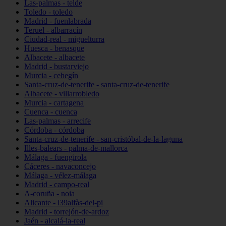
Las-palmas - telde
Toledo - toledo
Madrid - fuenlabrada
Teruel - albarracín
Ciudad-real - miguelturra
Huesca - benasque
Albacete - albacete
Madrid - bustarviejo
Murcia - cehegín
Santa-cruz-de-tenerife - santa-cruz-de-tenerife
Albacete - villarrobledo
Murcia - cartagena
Cuenca - cuenca
Las-palmas - arrecife
Córdoba - córdoba
Santa-cruz-de-tenerife - san-cristóbal-de-la-laguna
Illes-balears - palma-de-mallorca
Málaga - fuengirola
Cáceres - navaconcejo
Málaga - vélez-málaga
Madrid - campo-real
A-coruña - noia
Alicante - l39alfàs-del-pi
Madrid - torrejón-de-ardoz
Jaén - alcalá-la-real