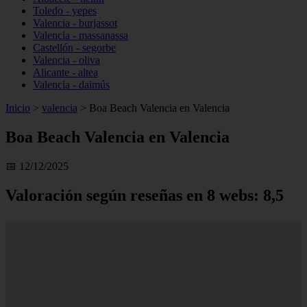
Toledo - yepes
Valencia - burjassot
Valencia - massanassa
Castellón - segorbe
Valencia - oliva
Alicante - altea
Valencia - daimús
Inicio
>
valencia
>
Boa Beach Valencia en Valencia
Boa Beach Valencia en Valencia
📅 12/12/2025
Valoración según reseñas en 8 webs: 8,5