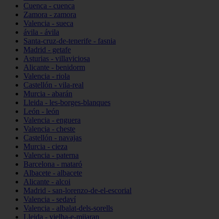
Cuenca - cuenca
Zamora - zamora
Valencia - sueca
ávila - ávila
Santa-cruz-de-tenerife - fasnia
Madrid - getafe
Asturias - villaviciosa
Alicante - benidorm
Valencia - riola
Castellón - vila-real
Murcia - abarán
Lleida - les-borges-blanques
León - león
Valencia - enguera
Valencia - cheste
Castellón - navajas
Murcia - cieza
Valencia - paterna
Barcelona - mataró
Albacete - albacete
Alicante - alcoi
Madrid - san-lorenzo-de-el-escorial
Valencia - sedaví
Valencia - albalat-dels-sorells
Lleida - vielha-e-mijaran