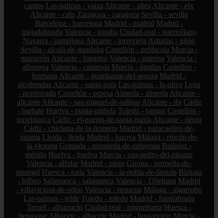
cantos
Las-palmas - yaiza
Alicante - altea
Alicante - elx
Alicante - calp
Zaragoza - zaragoza
Sevilla - sevilla
Barcelona - barcelona
Madrid - madrid
Madrid -
majadahonda
Valencia - gandia
Ciudad-real - puertollano
Navarra - pamplona
Alicante - torrevieja
Asturias - gijón
Sevilla - alcalá-de-guadaíra
Castellón - peñíscola
Murcia -
mazarrón
Alicante - bigastro
Valencia - paterna
Valencia -
alboraya
Valencia - catarroja
Murcia - águilas
Castellón -
burriana
Alicante - guardamar-del-segura
Madrid -
alcobendas
Alicante - santa-pola
Las-palmas - la-oliva
León
- ponferrada
Castellón - orpesa
Almería - almería
Alicante -
alicante
Alicante - san-miguel-de-salinas
Alicante - ibi
Cádiz
- barbate
Huelva - punta-umbría
Toledo - bargas
Castellón -
torreblanca
Cádiz - el-puerto-de-santa-maría
Alicante - dénia
Cádiz - chiclana-de-la-frontera
Madrid - paracuellos-de-
jarama
Lleida - lleida
Madrid - lozoya
Málaga - rincón-de-
la-victoria
Granada - moraleda-de-zafayona
Badajoz -
mérida
Huelva - huelva
Murcia - san-pedro-del-pinatar
Valencia - alfafar
Madrid - pinto
Girona - torroella-de-
montgrí
Huesca - torla
Valencia - la-pobla-de-farnals
Bizkaia
- bilbao
Salamanca - salamanca
Valencia - l39eliana
Madrid
- villaviciosa-de-odón
Valencia - requena
Málaga - algarrobo
Las-palmas - telde
Toledo - toledo
Madrid - fuenlabrada
Teruel - albarracín
Ciudad-real - miguelturra
Huesca -
benasque
Albacete - albacete
Madrid - bustarviejo
Murcia -