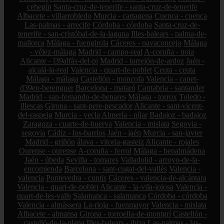
cehegín
Santa-cruz-de-tenerife - santa-cruz-de-tenerife
Albacete - villarrobledo
Murcia - cartagena
Cuenca - cuenca
Las-palmas - arrecife
Córdoba - córdoba
Santa-cruz-de-
tenerife - san-cristóbal-de-la-laguna
Illes-balears - palma-de-
mallorca
Málaga - fuengirola
Cáceres - navaconcejo
Málaga
- vélez-málaga
Madrid - campo-real
A-coruña - noia
Alicante - l39alfàs-del-pi
Madrid - torrejón-de-ardoz
Jaén -
alcalá-la-real
Valencia - quart-de-poblet
Ceuta - ceuta
Málaga - málaga
Castellón - moncofa
Valencia - canet-
d39en-berenguer
Barcelona - mataró
Cantabria - santander
Madrid - san-fernando-de-henares
Málaga - torrox
Toledo -
illescas
Girona - sant-pere-pescador
Alicante - sant-vicent-
del-raspeig
Murcia - yecla
Almería - níjar
Badajoz - badajoz
Zaragoza - cuarte-de-huerva
Valencia - mislata
Segovia -
segovia
Cádiz - los-barrios
Jaén - jaén
Murcia - san-javier
Madrid - griñón
álava - vitoria-gasteiz
Alicante - rojales
Ourense - ourense
A-coruña - ferrol
Málaga - benalmádena
Jaén - úbeda
Sevilla - tomares
Valladolid - arroyo-de-la-
encomienda
Barcelona - sant-cugat-del-vallès
Valencia -
valencia
Pontevedra - cuntis
Cáceres - valencia-de-alcántara
Valencia - quart-de-poblet
Alicante - la-vila-joiosa
Valencia -
quart-de-les-valls
Salamanca - salamanca
Córdoba - córdoba
Valencia - almàssera
La-rioja - fuenmayor
Valencia - mislata
Albacete - almansa
Girona - torroella-de-montgrí
Castellón -
castelló-de-la-plana
Illes-balears - ibiza
Las-palmas - las-