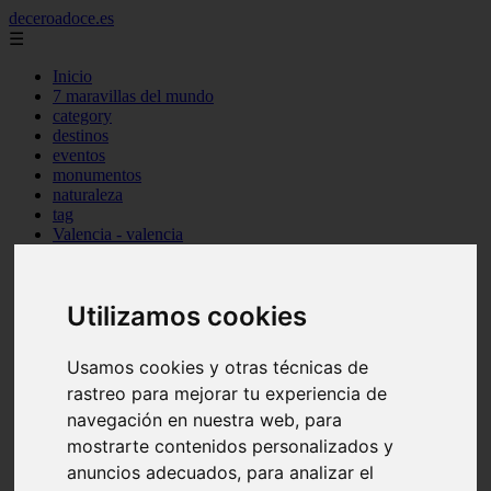
deceroadoce.es
☰
Inicio
7 maravillas del mundo
category
destinos
eventos
monumentos
naturaleza
tag
Valencia - valencia
Málaga - marbella
Almería - roquetas-de-mar
Madrid - valdemoro
Utilizamos cookies
Sevilla - bormujos
Santa-cruz-de-tenerife - santiago-del-teide
A-coruña - a-coruña
Usamos cookies y otras técnicas de
Murcia - murcia
rastreo para mejorar tu experiencia de
Alicante - benidorm
Alicante - finestrat
navegación en nuestra web, para
Almería - mojácar
mostrarte contenidos personalizados y
Alicante - orihuela
anuncios adecuados, para analizar el
Huesca - jaca
Valencia - el-puig-de-santa-maría