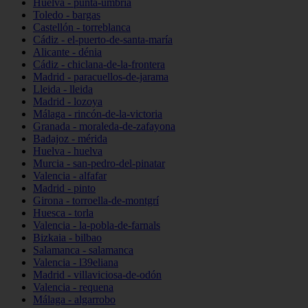
Huelva - punta-umbría
Toledo - bargas
Castellón - torreblanca
Cádiz - el-puerto-de-santa-maría
Alicante - dénia
Cádiz - chiclana-de-la-frontera
Madrid - paracuellos-de-jarama
Lleida - lleida
Madrid - lozoya
Málaga - rincón-de-la-victoria
Granada - moraleda-de-zafayona
Badajoz - mérida
Huelva - huelva
Murcia - san-pedro-del-pinatar
Valencia - alfafar
Madrid - pinto
Girona - torroella-de-montgrí
Huesca - torla
Valencia - la-pobla-de-farnals
Bizkaia - bilbao
Salamanca - salamanca
Valencia - l39eliana
Madrid - villaviciosa-de-odón
Valencia - requena
Málaga - algarrobo