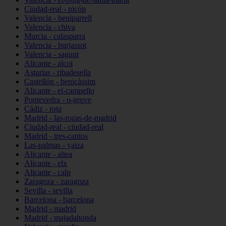
Ciudad-real - picón
Valencia - beniparrell
Valencia - chiva
Murcia - calasparra
Valencia - burjassot
Valencia - sagunt
Alicante - alcoi
Asturias - ribadesella
Castellón - benicàssim
Alicante - el-campello
Pontevedra - o-grove
Cádiz - rota
Madrid - las-rozas-de-madrid
Ciudad-real - ciudad-real
Madrid - tres-cantos
Las-palmas - yaiza
Alicante - altea
Alicante - elx
Alicante - calp
Zaragoza - zaragoza
Sevilla - sevilla
Barcelona - barcelona
Madrid - madrid
Madrid - majadahonda