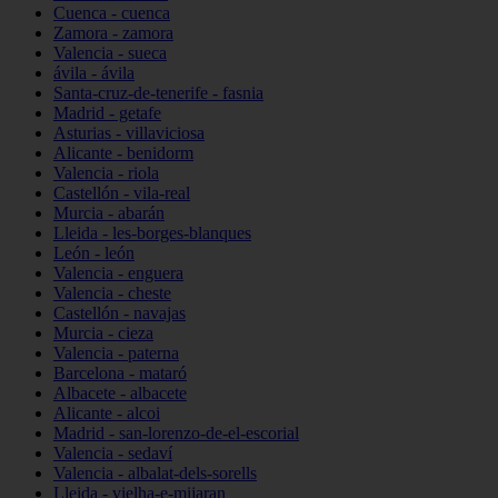
Cuenca - cuenca
Zamora - zamora
Valencia - sueca
ávila - ávila
Santa-cruz-de-tenerife - fasnia
Madrid - getafe
Asturias - villaviciosa
Alicante - benidorm
Valencia - riola
Castellón - vila-real
Murcia - abarán
Lleida - les-borges-blanques
León - león
Valencia - enguera
Valencia - cheste
Castellón - navajas
Murcia - cieza
Valencia - paterna
Barcelona - mataró
Albacete - albacete
Alicante - alcoi
Madrid - san-lorenzo-de-el-escorial
Valencia - sedaví
Valencia - albalat-dels-sorells
Lleida - vielha-e-mijaran