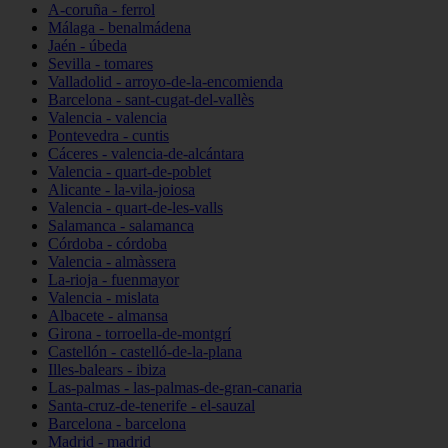
A-coruña - ferrol
Málaga - benalmádena
Jaén - úbeda
Sevilla - tomares
Valladolid - arroyo-de-la-encomienda
Barcelona - sant-cugat-del-vallès
Valencia - valencia
Pontevedra - cuntis
Cáceres - valencia-de-alcántara
Valencia - quart-de-poblet
Alicante - la-vila-joiosa
Valencia - quart-de-les-valls
Salamanca - salamanca
Córdoba - córdoba
Valencia - almàssera
La-rioja - fuenmayor
Valencia - mislata
Albacete - almansa
Girona - torroella-de-montgrí
Castellón - castelló-de-la-plana
Illes-balears - ibiza
Las-palmas - las-palmas-de-gran-canaria
Santa-cruz-de-tenerife - el-sauzal
Barcelona - barcelona
Madrid - madrid