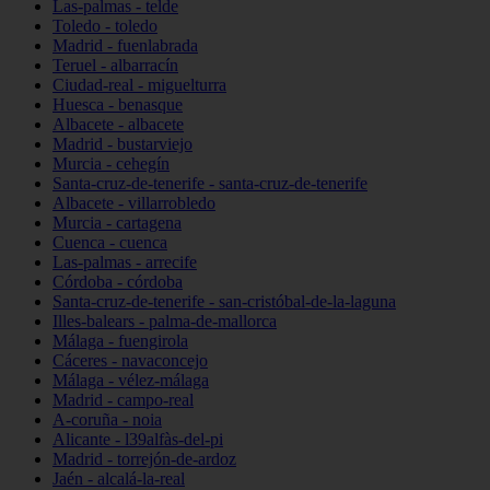
Las-palmas - telde
Toledo - toledo
Madrid - fuenlabrada
Teruel - albarracín
Ciudad-real - miguelturra
Huesca - benasque
Albacete - albacete
Madrid - bustarviejo
Murcia - cehegín
Santa-cruz-de-tenerife - santa-cruz-de-tenerife
Albacete - villarrobledo
Murcia - cartagena
Cuenca - cuenca
Las-palmas - arrecife
Córdoba - córdoba
Santa-cruz-de-tenerife - san-cristóbal-de-la-laguna
Illes-balears - palma-de-mallorca
Málaga - fuengirola
Cáceres - navaconcejo
Málaga - vélez-málaga
Madrid - campo-real
A-coruña - noia
Alicante - l39alfàs-del-pi
Madrid - torrejón-de-ardoz
Jaén - alcalá-la-real