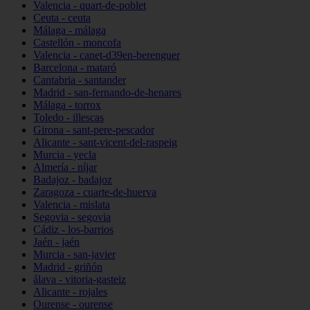
Valencia - quart-de-poblet
Ceuta - ceuta
Málaga - málaga
Castellón - moncofa
Valencia - canet-d39en-berenguer
Barcelona - mataró
Cantabria - santander
Madrid - san-fernando-de-henares
Málaga - torrox
Toledo - illescas
Girona - sant-pere-pescador
Alicante - sant-vicent-del-raspeig
Murcia - yecla
Almería - níjar
Badajoz - badajoz
Zaragoza - cuarte-de-huerva
Valencia - mislata
Segovia - segovia
Cádiz - los-barrios
Jaén - jaén
Murcia - san-javier
Madrid - griñón
álava - vitoria-gasteiz
Alicante - rojales
Ourense - ourense