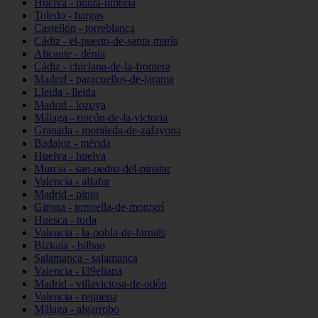
Huelva - punta-umbría
Toledo - bargas
Castellón - torreblanca
Cádiz - el-puerto-de-santa-maría
Alicante - dénia
Cádiz - chiclana-de-la-frontera
Madrid - paracuellos-de-jarama
Lleida - lleida
Madrid - lozoya
Málaga - rincón-de-la-victoria
Granada - moraleda-de-zafayona
Badajoz - mérida
Huelva - huelva
Murcia - san-pedro-del-pinatar
Valencia - alfafar
Madrid - pinto
Girona - torroella-de-montgrí
Huesca - torla
Valencia - la-pobla-de-farnals
Bizkaia - bilbao
Salamanca - salamanca
Valencia - l39eliana
Madrid - villaviciosa-de-odón
Valencia - requena
Málaga - algarrobo