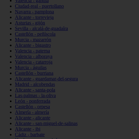
Valencia - gandia
Ciudad-real - puertollano
Navarra - pamplona
Alicante - torrevieja
Asturias - gijón
Sevilla - alcalá-de-guadaíra
Castellón - peñíscola
Murcia - mazarrón
Alicante - bigastro
Valencia - paterna
Valencia - alboraya
Valencia - catarroja
Murcia - águilas
Castellón - burriana
Alicante - guardamar-del-segura
Madrid - alcobendas
Alicante - santa-pola
Las-palmas - la-oliva
León - ponferrada
Castellón - orpesa
Almería - almería
Alicante - alicante
Alicante - san-miguel-de-salinas
Alicante - ibi
Cádiz - barbate