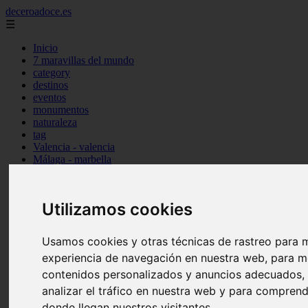
deceroadoce.es
☰
Inicio
7 maravillas del mundo
category
destinos
eventos
monumentos
naturaleza
tag
Valencia - valencia
Málaga - marbella
Almería - roquetas-de-mar
Madrid - valdemoro
Sevilla - bormujos
Utilizamos cookies
Santa-cruz-de-tenerife - santiago-del-teide
A-coruña - a-coruña
Murcia - murcia
Usamos cookies y otras técnicas de rastreo para m
Alicante - benidorm
experiencia de navegación en nuestra web, para m
Alicante - finestrat
Almería - mojácar
contenidos personalizados y anuncios adecuados,
Alicante - orihuela
analizar el tráfico en nuestra web y para compren
Huesca - jaca
donde llegan nuestros visitantes.
Valencia - el-puig-de-santa-maría