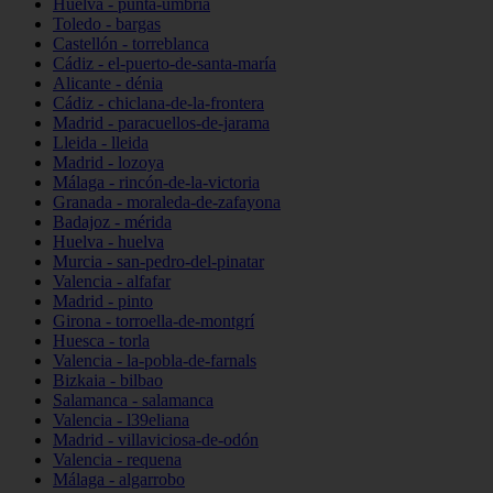
Huelva - punta-umbría
Toledo - bargas
Castellón - torreblanca
Cádiz - el-puerto-de-santa-maría
Alicante - dénia
Cádiz - chiclana-de-la-frontera
Madrid - paracuellos-de-jarama
Lleida - lleida
Madrid - lozoya
Málaga - rincón-de-la-victoria
Granada - moraleda-de-zafayona
Badajoz - mérida
Huelva - huelva
Murcia - san-pedro-del-pinatar
Valencia - alfafar
Madrid - pinto
Girona - torroella-de-montgrí
Huesca - torla
Valencia - la-pobla-de-farnals
Bizkaia - bilbao
Salamanca - salamanca
Valencia - l39eliana
Madrid - villaviciosa-de-odón
Valencia - requena
Málaga - algarrobo