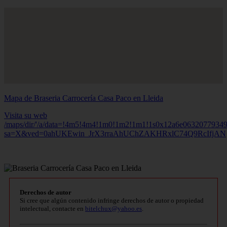
Mapa de Braseria Carrocería Casa Paco en Lleida
Visita su web
/maps/dir/'/a/data=!4m5!4m4!1m0!1m2!1m1!1s0x12a6e0632077934
sa=X&ved=0ahUKEwin_JrX3rraAhUChZAKHRxlC74Q9RcIfjAN
Derechos de autor
Si cree que algún contenido infringe derechos de autor o propiedad
intelectual, contacte en
bitelchux@yahoo.es
.