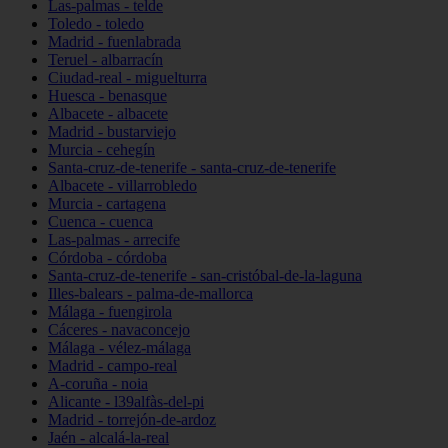
Las-palmas - telde
Toledo - toledo
Madrid - fuenlabrada
Teruel - albarracín
Ciudad-real - miguelturra
Huesca - benasque
Albacete - albacete
Madrid - bustarviejo
Murcia - cehegín
Santa-cruz-de-tenerife - santa-cruz-de-tenerife
Albacete - villarrobledo
Murcia - cartagena
Cuenca - cuenca
Las-palmas - arrecife
Córdoba - córdoba
Santa-cruz-de-tenerife - san-cristóbal-de-la-laguna
Illes-balears - palma-de-mallorca
Málaga - fuengirola
Cáceres - navaconcejo
Málaga - vélez-málaga
Madrid - campo-real
A-coruña - noia
Alicante - l39alfàs-del-pi
Madrid - torrejón-de-ardoz
Jaén - alcalá-la-real