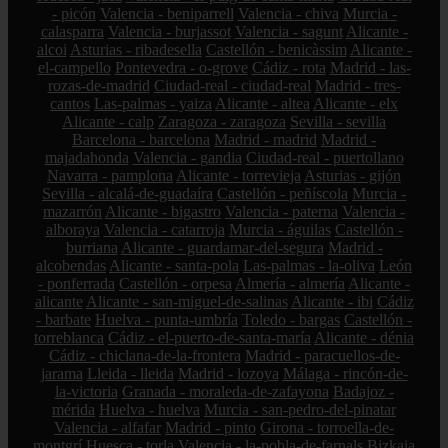
- picón
Valencia - beniparrell
Valencia - chiva
Murcia -
calasparra
Valencia - burjassot
Valencia - sagunt
Alicante -
alcoi
Asturias - ribadesella
Castellón - benicàssim
Alicante -
el-campello
Pontevedra - o-grove
Cádiz - rota
Madrid - las-
rozas-de-madrid
Ciudad-real - ciudad-real
Madrid - tres-
cantos
Las-palmas - yaiza
Alicante - altea
Alicante - elx
Alicante - calp
Zaragoza - zaragoza
Sevilla - sevilla
Barcelona - barcelona
Madrid - madrid
Madrid -
majadahonda
Valencia - gandia
Ciudad-real - puertollano
Navarra - pamplona
Alicante - torrevieja
Asturias - gijón
Sevilla - alcalá-de-guadaíra
Castellón - peñíscola
Murcia -
mazarrón
Alicante - bigastro
Valencia - paterna
Valencia -
alboraya
Valencia - catarroja
Murcia - águilas
Castellón -
burriana
Alicante - guardamar-del-segura
Madrid -
alcobendas
Alicante - santa-pola
Las-palmas - la-oliva
León
- ponferrada
Castellón - orpesa
Almería - almería
Alicante -
alicante
Alicante - san-miguel-de-salinas
Alicante - ibi
Cádiz
- barbate
Huelva - punta-umbría
Toledo - bargas
Castellón -
torreblanca
Cádiz - el-puerto-de-santa-maría
Alicante - dénia
Cádiz - chiclana-de-la-frontera
Madrid - paracuellos-de-
jarama
Lleida - lleida
Madrid - lozoya
Málaga - rincón-de-
la-victoria
Granada - moraleda-de-zafayona
Badajoz -
mérida
Huelva - huelva
Murcia - san-pedro-del-pinatar
Valencia - alfafar
Madrid - pinto
Girona - torroella-de-
montgrí
Huesca - torla
Valencia - la-pobla-de-farnals
Bizkaia