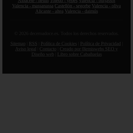
Albacete - hellín
Toledo - yepes
Valencia - burjassot
Valencia - massanassa
Castellón - segorbe
Valencia - oliva
Alicante - altea
Valencia - daimús
© 2026 deceroadoce.es. Todos los derechos reservados.
Sitemap
|
RSS
|
Política de Cookies
|
Política de Privacidad
|
Aviso legal
|
Contacto
|
Creado por 0lemiswebs SEO y
Diseño web
|
Libro sobre Cabañuelas