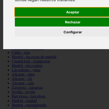
Ciudad-real - picón
Valencia - beniparrell
Aceptar
Valencia - chiva
Murcia - calasparra
Valencia - burjassot
Rechazar
Valencia - sagunt
Alicante - alcoi
Configurar
Asturias - ribadesella
Castellón - benicàssim
Alicante - el-campello
Pontevedra - o-grove
Cádiz - rota
Madrid - las-rozas-de-madrid
Ciudad-real - ciudad-real
Madrid - tres-cantos
Las-palmas - yaiza
Alicante - altea
Alicante - elx
Alicante - calp
Zaragoza - zaragoza
Sevilla - sevilla
Barcelona - barcelona
Madrid - madrid
Madrid - majadahonda