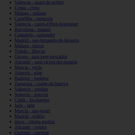
Valencia - quart-de-poblet
Ceuta - ceuta
Málaga - málaga
Castellón - moncofa
Valencia - canet-d39en-berenguer
Barcelona - mataró
Cantabria - santander
Madrid - san-fernando-de-henares
Málaga - torrox
Toledo - illescas
Girona - sant-pere-pescador
Alicante - sant-vicent-del-raspeig
Murcia - yecla
Almería - níjar
Badajoz - badajoz
Zaragoza - cuarte-de-huerva
Valencia - mislata
Segovia - segovia
Cádiz - los-barrios
Jaén - jaén
Murcia - san-javier
Madrid - griñón
álava - vitoria-gasteiz
Alicante - rojales
Ourense - ourense