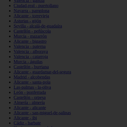
Valencia - gandia
Ciudad-real - puertollano
Navarra - pamplona
Alicante - torrevieja
Asturias - gijón
Sevilla - alcalá-de-guadaíra
Castellón - peñíscola
Murcia - mazarrón
Alicante - bigastro
Valencia - paterna
Valencia - alboraya
Valencia - catarroja
Murcia - águilas
Castellón - burriana
Alicante - guardamar-del-segura
Madrid - alcobendas
Alicante - santa-pola
Las-palmas - la-oliva
León - ponferrada
Castellón - orpesa
Almería - almería
Alicante - alicante
Alicante - san-miguel-de-salinas
Alicante - ibi
Cádiz - barbate