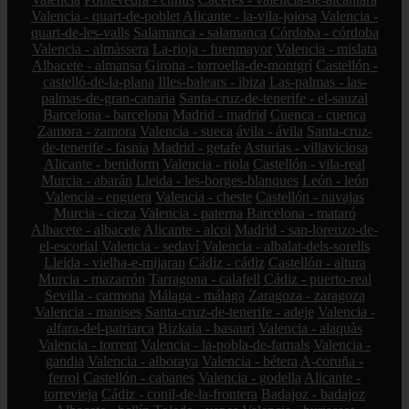
Valencia - quart-de-poblet
Alicante - la-vila-joiosa
Valencia -
quart-de-les-valls
Salamanca - salamanca
Córdoba - córdoba
Valencia - almàssera
La-rioja - fuenmayor
Valencia - mislata
Albacete - almansa
Girona - torroella-de-montgrí
Castellón -
castelló-de-la-plana
Illes-balears - ibiza
Las-palmas - las-
palmas-de-gran-canaria
Santa-cruz-de-tenerife - el-sauzal
Barcelona - barcelona
Madrid - madrid
Cuenca - cuenca
Zamora - zamora
Valencia - sueca
ávila - ávila
Santa-cruz-
de-tenerife - fasnia
Madrid - getafe
Asturias - villaviciosa
Alicante - benidorm
Valencia - riola
Castellón - vila-real
Murcia - abarán
Lleida - les-borges-blanques
León - león
Valencia - enguera
Valencia - cheste
Castellón - navajas
Murcia - cieza
Valencia - paterna
Barcelona - mataró
Albacete - albacete
Alicante - alcoi
Madrid - san-lorenzo-de-
el-escorial
Valencia - sedaví
Valencia - albalat-dels-sorells
Lleida - vielha-e-mijaran
Cádiz - cádiz
Castellón - altura
Murcia - mazarrón
Tarragona - calafell
Cádiz - puerto-real
Sevilla - carmona
Málaga - málaga
Zaragoza - zaragoza
Valencia - manises
Santa-cruz-de-tenerife - adeje
Valencia -
alfara-del-patriarca
Bizkaia - basauri
Valencia - alaquàs
Valencia - torrent
Valencia - la-pobla-de-farnals
Valencia -
gandia
Valencia - alboraya
Valencia - bétera
A-coruña -
ferrol
Castellón - cabanes
Valencia - godella
Alicante -
torrevieja
Cádiz - conil-de-la-frontera
Badajoz - badajoz