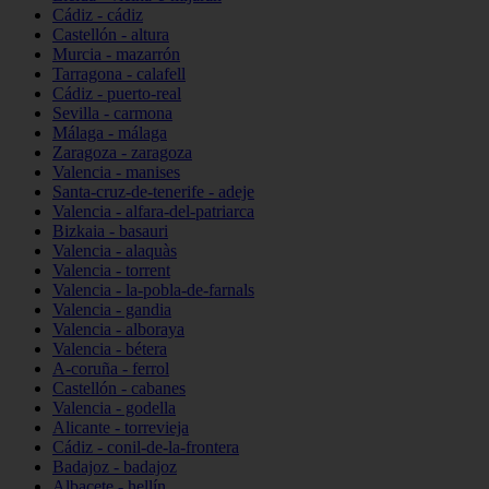
Cádiz - cádiz
Castellón - altura
Murcia - mazarrón
Tarragona - calafell
Cádiz - puerto-real
Sevilla - carmona
Málaga - málaga
Zaragoza - zaragoza
Valencia - manises
Santa-cruz-de-tenerife - adeje
Valencia - alfara-del-patriarca
Bizkaia - basauri
Valencia - alaquàs
Valencia - torrent
Valencia - la-pobla-de-farnals
Valencia - gandia
Valencia - alboraya
Valencia - bétera
A-coruña - ferrol
Castellón - cabanes
Valencia - godella
Alicante - torrevieja
Cádiz - conil-de-la-frontera
Badajoz - badajoz
Albacete - hellín