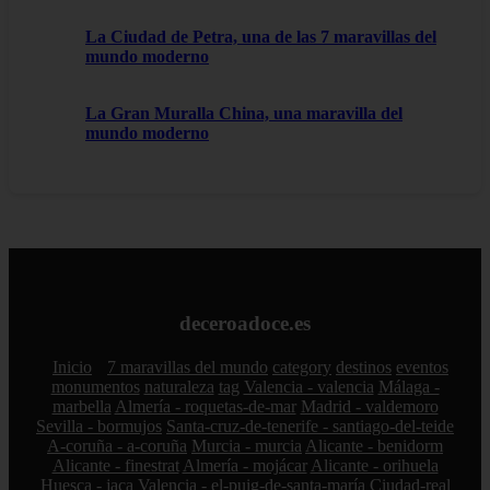
La Ciudad de Petra, una de las 7 maravillas del
mundo moderno
La Gran Muralla China, una maravilla del
mundo moderno
deceroadoce.es
Inicio
7 maravillas del mundo
category
destinos
eventos
monumentos
naturaleza
tag
Valencia - valencia
Málaga -
marbella
Almería - roquetas-de-mar
Madrid - valdemoro
Sevilla - bormujos
Santa-cruz-de-tenerife - santiago-del-teide
A-coruña - a-coruña
Murcia - murcia
Alicante - benidorm
Alicante - finestrat
Almería - mojácar
Alicante - orihuela
Huesca - jaca
Valencia - el-puig-de-santa-maría
Ciudad-real