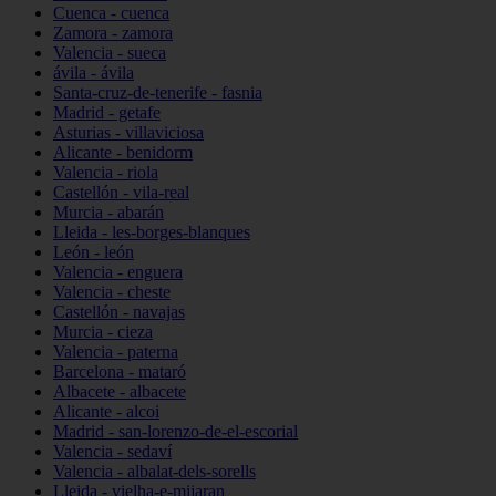
Cuenca - cuenca
Zamora - zamora
Valencia - sueca
ávila - ávila
Santa-cruz-de-tenerife - fasnia
Madrid - getafe
Asturias - villaviciosa
Alicante - benidorm
Valencia - riola
Castellón - vila-real
Murcia - abarán
Lleida - les-borges-blanques
León - león
Valencia - enguera
Valencia - cheste
Castellón - navajas
Murcia - cieza
Valencia - paterna
Barcelona - mataró
Albacete - albacete
Alicante - alcoi
Madrid - san-lorenzo-de-el-escorial
Valencia - sedaví
Valencia - albalat-dels-sorells
Lleida - vielha-e-mijaran