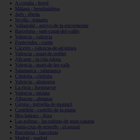
A-coruña - ferrol
Málaga - benalmádena
Jaén - úbeda
Sevilla - tomares
Valladolid - arroyo-de-la-encomienda
Barcelona - sant-cugat-del-vallès
Valencia - valencia
Pontevedra - cuntis
Cáceres - valencia-de-alcántara
Valencia - quart-de-poblet
Alicante - la-vila-joiosa
Valencia - quart-de-les-valls
Salamanca - salamanca
Córdoba - córdoba
Valencia - almàssera
La-rioja - fuenmayor
Valencia - mislata
Albacete - almansa
Girona - torroella-de-montgrí
Castellón - castelló-de-la-plana
Illes-balears - ibiza
Las-palmas - las-palmas-de-gran-canaria
Santa-cruz-de-tenerife - el-sauzal
Barcelona - barcelona
Madrid - madrid