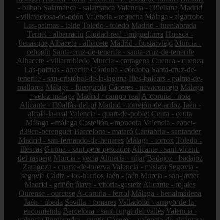
- bilbao
Salamanca - salamanca
Valencia - l39eliana
Madrid
- villaviciosa-de-odón
Valencia - requena
Málaga - algarrobo
Las-palmas - telde
Toledo - toledo
Madrid - fuenlabrada
Teruel - albarracín
Ciudad-real - miguelturra
Huesca -
benasque
Albacete - albacete
Madrid - bustarviejo
Murcia -
cehegín
Santa-cruz-de-tenerife - santa-cruz-de-tenerife
Albacete - villarrobledo
Murcia - cartagena
Cuenca - cuenca
Las-palmas - arrecife
Córdoba - córdoba
Santa-cruz-de-
tenerife - san-cristóbal-de-la-laguna
Illes-balears - palma-de-
mallorca
Málaga - fuengirola
Cáceres - navaconcejo
Málaga
- vélez-málaga
Madrid - campo-real
A-coruña - noia
Alicante - l39alfàs-del-pi
Madrid - torrejón-de-ardoz
Jaén -
alcalá-la-real
Valencia - quart-de-poblet
Ceuta - ceuta
Málaga - málaga
Castellón - moncofa
Valencia - canet-
d39en-berenguer
Barcelona - mataró
Cantabria - santander
Madrid - san-fernando-de-henares
Málaga - torrox
Toledo -
illescas
Girona - sant-pere-pescador
Alicante - sant-vicent-
del-raspeig
Murcia - yecla
Almería - níjar
Badajoz - badajoz
Zaragoza - cuarte-de-huerva
Valencia - mislata
Segovia -
segovia
Cádiz - los-barrios
Jaén - jaén
Murcia - san-javier
Madrid - griñón
álava - vitoria-gasteiz
Alicante - rojales
Ourense - ourense
A-coruña - ferrol
Málaga - benalmádena
Jaén - úbeda
Sevilla - tomares
Valladolid - arroyo-de-la-
encomienda
Barcelona - sant-cugat-del-vallès
Valencia -
valencia
Pontevedra - cuntis
Cáceres - valencia-de-alcántara