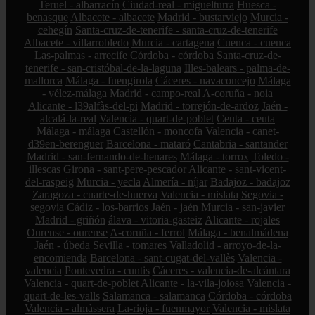
Teruel - albarracín
Ciudad-real - miguelturra
Huesca -
benasque
Albacete - albacete
Madrid - bustarviejo
Murcia -
cehegín
Santa-cruz-de-tenerife - santa-cruz-de-tenerife
Albacete - villarrobledo
Murcia - cartagena
Cuenca - cuenca
Las-palmas - arrecife
Córdoba - córdoba
Santa-cruz-de-
tenerife - san-cristóbal-de-la-laguna
Illes-balears - palma-de-
mallorca
Málaga - fuengirola
Cáceres - navaconcejo
Málaga
- vélez-málaga
Madrid - campo-real
A-coruña - noia
Alicante - l39alfàs-del-pi
Madrid - torrejón-de-ardoz
Jaén -
alcalá-la-real
Valencia - quart-de-poblet
Ceuta - ceuta
Málaga - málaga
Castellón - moncofa
Valencia - canet-
d39en-berenguer
Barcelona - mataró
Cantabria - santander
Madrid - san-fernando-de-henares
Málaga - torrox
Toledo -
illescas
Girona - sant-pere-pescador
Alicante - sant-vicent-
del-raspeig
Murcia - yecla
Almería - níjar
Badajoz - badajoz
Zaragoza - cuarte-de-huerva
Valencia - mislata
Segovia -
segovia
Cádiz - los-barrios
Jaén - jaén
Murcia - san-javier
Madrid - griñón
álava - vitoria-gasteiz
Alicante - rojales
Ourense - ourense
A-coruña - ferrol
Málaga - benalmádena
Jaén - úbeda
Sevilla - tomares
Valladolid - arroyo-de-la-
encomienda
Barcelona - sant-cugat-del-vallès
Valencia -
valencia
Pontevedra - cuntis
Cáceres - valencia-de-alcántara
Valencia - quart-de-poblet
Alicante - la-vila-joiosa
Valencia -
quart-de-les-valls
Salamanca - salamanca
Córdoba - córdoba
Valencia - almàssera
La-rioja - fuenmayor
Valencia - mislata