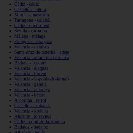
Cádiz - cádiz
Castellón - altura
Murcia - mazarrón
Tarragona - calafell
Cádiz - puerto-real
Sevilla - carmona
Málaga - málaga
Zaragoza - zaragoza
Valencia - manises
Santa-cruz-de-tenerife - adeje
Valencia - alfara-del-patriarca
Bizkaia - basauri
Valencia - alaquàs
Valencia - torrent
Valencia - la-pobla-de-farnals
Valencia - gandia
Valencia - alboraya
Valencia - bétera
A-coruña - ferrol
Castellón - cabanes
Valencia - godella
Alicante - torrevieja
Cádiz - conil-de-la-frontera
Badajoz - badajoz
Albacete - hellín