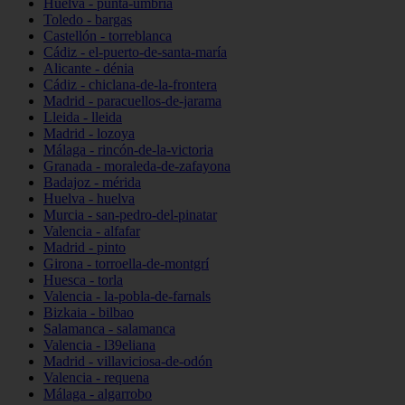
Huelva - punta-umbría
Toledo - bargas
Castellón - torreblanca
Cádiz - el-puerto-de-santa-maría
Alicante - dénia
Cádiz - chiclana-de-la-frontera
Madrid - paracuellos-de-jarama
Lleida - lleida
Madrid - lozoya
Málaga - rincón-de-la-victoria
Granada - moraleda-de-zafayona
Badajoz - mérida
Huelva - huelva
Murcia - san-pedro-del-pinatar
Valencia - alfafar
Madrid - pinto
Girona - torroella-de-montgrí
Huesca - torla
Valencia - la-pobla-de-farnals
Bizkaia - bilbao
Salamanca - salamanca
Valencia - l39eliana
Madrid - villaviciosa-de-odón
Valencia - requena
Málaga - algarrobo