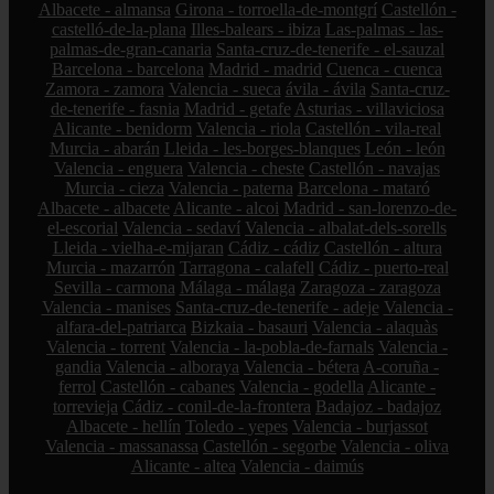
Albacete - almansa
Girona - torroella-de-montgrí
Castellón -
castelló-de-la-plana
Illes-balears - ibiza
Las-palmas - las-
palmas-de-gran-canaria
Santa-cruz-de-tenerife - el-sauzal
Barcelona - barcelona
Madrid - madrid
Cuenca - cuenca
Zamora - zamora
Valencia - sueca
ávila - ávila
Santa-cruz-
de-tenerife - fasnia
Madrid - getafe
Asturias - villaviciosa
Alicante - benidorm
Valencia - riola
Castellón - vila-real
Murcia - abarán
Lleida - les-borges-blanques
León - león
Valencia - enguera
Valencia - cheste
Castellón - navajas
Murcia - cieza
Valencia - paterna
Barcelona - mataró
Albacete - albacete
Alicante - alcoi
Madrid - san-lorenzo-de-
el-escorial
Valencia - sedaví
Valencia - albalat-dels-sorells
Lleida - vielha-e-mijaran
Cádiz - cádiz
Castellón - altura
Murcia - mazarrón
Tarragona - calafell
Cádiz - puerto-real
Sevilla - carmona
Málaga - málaga
Zaragoza - zaragoza
Valencia - manises
Santa-cruz-de-tenerife - adeje
Valencia -
alfara-del-patriarca
Bizkaia - basauri
Valencia - alaquàs
Valencia - torrent
Valencia - la-pobla-de-farnals
Valencia -
gandia
Valencia - alboraya
Valencia - bétera
A-coruña -
ferrol
Castellón - cabanes
Valencia - godella
Alicante -
torrevieja
Cádiz - conil-de-la-frontera
Badajoz - badajoz
Albacete - hellín
Toledo - yepes
Valencia - burjassot
Valencia - massanassa
Castellón - segorbe
Valencia - oliva
Alicante - altea
Valencia - daimús