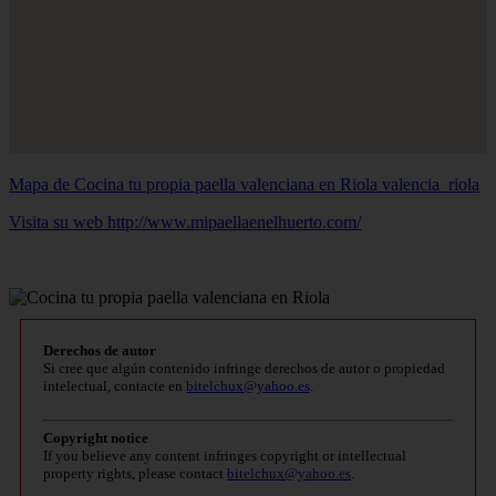
Mapa de Cocina tu propia paella valenciana en Riola
valencia_riola
Visita su web http://www.mipaellaenelhuerto.com/
Derechos de autor
Si cree que algún contenido infringe derechos de autor o propiedad
intelectual, contacte en
bitelchux@yahoo.es
.
Copyright notice
If you believe any content infringes copyright or intellectual
property rights, please contact
bitelchux@yahoo.es
.