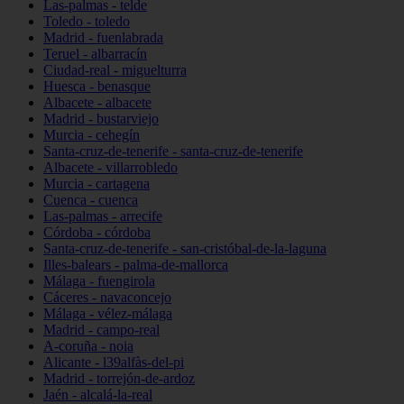
Las-palmas - telde
Toledo - toledo
Madrid - fuenlabrada
Teruel - albarracín
Ciudad-real - miguelturra
Huesca - benasque
Albacete - albacete
Madrid - bustarviejo
Murcia - cehegín
Santa-cruz-de-tenerife - santa-cruz-de-tenerife
Albacete - villarrobledo
Murcia - cartagena
Cuenca - cuenca
Las-palmas - arrecife
Córdoba - córdoba
Santa-cruz-de-tenerife - san-cristóbal-de-la-laguna
Illes-balears - palma-de-mallorca
Málaga - fuengirola
Cáceres - navaconcejo
Málaga - vélez-málaga
Madrid - campo-real
A-coruña - noia
Alicante - l39alfàs-del-pi
Madrid - torrejón-de-ardoz
Jaén - alcalá-la-real