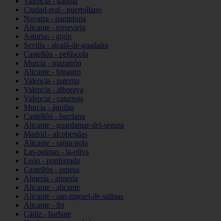
Valencia - gandia
Ciudad-real - puertollano
Navarra - pamplona
Alicante - torrevieja
Asturias - gijón
Sevilla - alcalá-de-guadaíra
Castellón - peñíscola
Murcia - mazarrón
Alicante - bigastro
Valencia - paterna
Valencia - alboraya
Valencia - catarroja
Murcia - águilas
Castellón - burriana
Alicante - guardamar-del-segura
Madrid - alcobendas
Alicante - santa-pola
Las-palmas - la-oliva
León - ponferrada
Castellón - orpesa
Almería - almería
Alicante - alicante
Alicante - san-miguel-de-salinas
Alicante - ibi
Cádiz - barbate