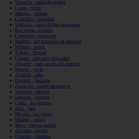
Valencia - quart-de-poblet
Ceuta - ceuta
Málaga - málaga
Castellón - moncofa
Valencia - canet-d39en-berenguer
Barcelona - mataró
Cantabria - santander
Madrid - san-fernando-de-henares
Málaga - torrox
Toledo - illescas
Girona - sant-pere-pescador
Alicante - sant-vicent-del-raspeig
Murcia - yecla
Almería - níjar
Badajoz - badajoz
Zaragoza - cuarte-de-huerva
Valencia - mislata
Segovia - segovia
Cádiz - los-barrios
Jaén - jaén
Murcia - san-javier
Madrid - griñón
álava - vitoria-gasteiz
Alicante - rojales
Ourense - ourense