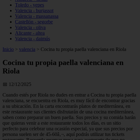
Toledo - yepes
Valencia - burjassot
Valencia - massanassa
Castellón - segorbe
Valencia - oliva
Alicante - altea
Valencia - daimús
Inicio
>
valencia
>
Cocina tu propia paella valenciana en Riola
Cocina tu propia paella valenciana en
Riola
📅 12/12/2025
Cuando estés por Riola no dudes en entrar a Cocina tu propia paella
valenciana, se encuentra en Riola, es muy fácil de encontrar gracias
a su ubicación. En la carta encontrarás platos de mediterránea, en
este restaurante sus clientes disfrutarán de una cocina mediterránea,
saben como preparar un buen paella. Sus precios y su comida harán
que quieras venir a este restaurante todos los días, es un sitio
perfecto para celebrar una ocasión especial, ya que sus precios por
persona suelen ser de 45-60â‚¬, aquí podrás utilizar tus tickets
restaurante. Recuerda reservar mesa para asegurarte de que no