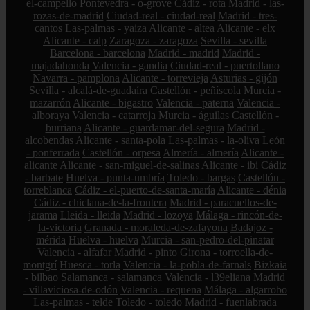
el-campello
Pontevedra - o-grove
Cádiz - rota
Madrid - las-
rozas-de-madrid
Ciudad-real - ciudad-real
Madrid - tres-
cantos
Las-palmas - yaiza
Alicante - altea
Alicante - elx
Alicante - calp
Zaragoza - zaragoza
Sevilla - sevilla
Barcelona - barcelona
Madrid - madrid
Madrid -
majadahonda
Valencia - gandia
Ciudad-real - puertollano
Navarra - pamplona
Alicante - torrevieja
Asturias - gijón
Sevilla - alcalá-de-guadaíra
Castellón - peñíscola
Murcia -
mazarrón
Alicante - bigastro
Valencia - paterna
Valencia -
alboraya
Valencia - catarroja
Murcia - águilas
Castellón -
burriana
Alicante - guardamar-del-segura
Madrid -
alcobendas
Alicante - santa-pola
Las-palmas - la-oliva
León
- ponferrada
Castellón - orpesa
Almería - almería
Alicante -
alicante
Alicante - san-miguel-de-salinas
Alicante - ibi
Cádiz
- barbate
Huelva - punta-umbría
Toledo - bargas
Castellón -
torreblanca
Cádiz - el-puerto-de-santa-maría
Alicante - dénia
Cádiz - chiclana-de-la-frontera
Madrid - paracuellos-de-
jarama
Lleida - lleida
Madrid - lozoya
Málaga - rincón-de-
la-victoria
Granada - moraleda-de-zafayona
Badajoz -
mérida
Huelva - huelva
Murcia - san-pedro-del-pinatar
Valencia - alfafar
Madrid - pinto
Girona - torroella-de-
montgrí
Huesca - torla
Valencia - la-pobla-de-farnals
Bizkaia
- bilbao
Salamanca - salamanca
Valencia - l39eliana
Madrid
- villaviciosa-de-odón
Valencia - requena
Málaga - algarrobo
Las-palmas - telde
Toledo - toledo
Madrid - fuenlabrada