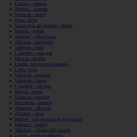
Cuenca - cuenca
Zamora - zamora
Valencia - sueca
ávila - ávila
Santa-cruz-de-tenerife - fasnia
Madrid - getafe
Asturias - villaviciosa
Alicante - benidorm
Valencia - riola
Castellón - vila-real
Murcia - abarán
Lleida - les-borges-blanques
León - león
Valencia - enguera
Valencia - cheste
Castellón - navajas
Murcia - cieza
Valencia - paterna
Barcelona - mataró
Albacete - albacete
Alicante - alcoi
Madrid - san-lorenzo-de-el-escorial
Valencia - sedaví
Valencia - albalat-dels-sorells
Lleida - vielha-e-mijaran