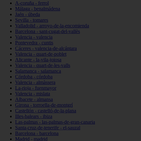
A-coruña - ferrol
Málaga - benalmádena
Jaén - úbeda
Sevilla - tomares
Valladolid - arroyo-de-la-encomienda
Barcelona - sant-cugat-del-vallès
Valencia - valencia
Pontevedra - cuntis
Cáceres - valencia-de-alcántara
Valencia - quart-de-poblet
Alicante - la-vila-joiosa
Valencia - quart-de-les-valls
Salamanca - salamanca
Córdoba - córdoba
Valencia - almàssera
La-rioja - fuenmayor
Valencia - mislata
Albacete - almansa
Girona - torroella-de-montgrí
Castellón - castelló-de-la-plana
Illes-balears - ibiza
Las-palmas - las-palmas-de-gran-canaria
Santa-cruz-de-tenerife - el-sauzal
Barcelona - barcelona
Madrid - madrid