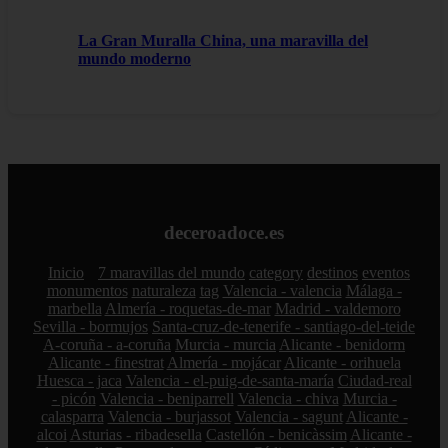
La Gran Muralla China, una maravilla del
mundo moderno
deceroadoce.es
Inicio
7 maravillas del mundo
category
destinos
eventos
monumentos
naturaleza
tag
Valencia - valencia
Málaga -
marbella
Almería - roquetas-de-mar
Madrid - valdemoro
Sevilla - bormujos
Santa-cruz-de-tenerife - santiago-del-teide
A-coruña - a-coruña
Murcia - murcia
Alicante - benidorm
Alicante - finestrat
Almería - mojácar
Alicante - orihuela
Huesca - jaca
Valencia - el-puig-de-santa-maría
Ciudad-real
- picón
Valencia - beniparrell
Valencia - chiva
Murcia -
calasparra
Valencia - burjassot
Valencia - sagunt
Alicante -
alcoi
Asturias - ribadesella
Castellón - benicàssim
Alicante -