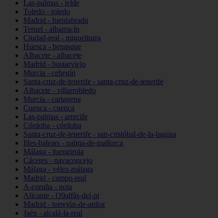
Las-palmas - telde
Toledo - toledo
Madrid - fuenlabrada
Teruel - albarracín
Ciudad-real - miguelturra
Huesca - benasque
Albacete - albacete
Madrid - bustarviejo
Murcia - cehegín
Santa-cruz-de-tenerife - santa-cruz-de-tenerife
Albacete - villarrobledo
Murcia - cartagena
Cuenca - cuenca
Las-palmas - arrecife
Córdoba - córdoba
Santa-cruz-de-tenerife - san-cristóbal-de-la-laguna
Illes-balears - palma-de-mallorca
Málaga - fuengirola
Cáceres - navaconcejo
Málaga - vélez-málaga
Madrid - campo-real
A-coruña - noia
Alicante - l39alfàs-del-pi
Madrid - torrejón-de-ardoz
Jaén - alcalá-la-real