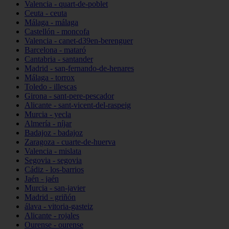
Valencia - quart-de-poblet
Ceuta - ceuta
Málaga - málaga
Castellón - moncofa
Valencia - canet-d39en-berenguer
Barcelona - mataró
Cantabria - santander
Madrid - san-fernando-de-henares
Málaga - torrox
Toledo - illescas
Girona - sant-pere-pescador
Alicante - sant-vicent-del-raspeig
Murcia - yecla
Almería - níjar
Badajoz - badajoz
Zaragoza - cuarte-de-huerva
Valencia - mislata
Segovia - segovia
Cádiz - los-barrios
Jaén - jaén
Murcia - san-javier
Madrid - griñón
álava - vitoria-gasteiz
Alicante - rojales
Ourense - ourense