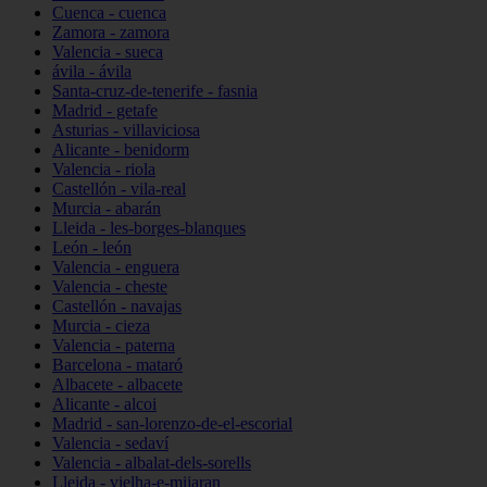
Cuenca - cuenca
Zamora - zamora
Valencia - sueca
ávila - ávila
Santa-cruz-de-tenerife - fasnia
Madrid - getafe
Asturias - villaviciosa
Alicante - benidorm
Valencia - riola
Castellón - vila-real
Murcia - abarán
Lleida - les-borges-blanques
León - león
Valencia - enguera
Valencia - cheste
Castellón - navajas
Murcia - cieza
Valencia - paterna
Barcelona - mataró
Albacete - albacete
Alicante - alcoi
Madrid - san-lorenzo-de-el-escorial
Valencia - sedaví
Valencia - albalat-dels-sorells
Lleida - vielha-e-mijaran