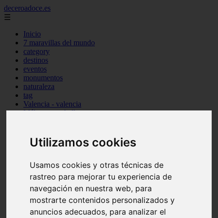
deceroadoce.es
☰
Inicio
7 maravillas del mundo
category
destinos
eventos
monumentos
naturaleza
tag
Valencia - valencia
Málaga - marbella
Almería - roquetas-de-mar
Madrid - valdemoro
Sevilla - bormujos
Utilizamos cookies
Santa-cruz-de-tenerife - santiago-del-teide
A-coruña - a-coruña
Usamos cookies y otras técnicas de
Murcia - murcia
Alicante - benidorm
rastreo para mejorar tu experiencia de
Alicante - finestrat
navegación en nuestra web, para
Almería - mojácar
mostrarte contenidos personalizados y
Alicante - orihuela
Huesca - jaca
anuncios adecuados, para analizar el
Valencia - el-puig-de-santa-maría