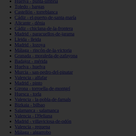
Huelva - punta-umbría
Toledo - bargas
Castellón - torreblanca
Cádiz - el-puerto-de-santa-maría
Alicante - dénia
Cádiz - chiclana-de-la-frontera
Madrid - paracuellos-de-jarama
Lleida - lleida
Madrid - lozoya
Málaga - rincón-de-la-victoria
Granada - moraleda-de-zafayona
Badajoz - mérida
Huelva - huelva
Murcia - san-pedro-del-pinatar
Valencia - alfafar
Madrid - pinto
Girona - torroella-de-montgrí
Huesca - torla
Valencia - la-pobla-de-farnals
Bizkaia - bilbao
Salamanca - salamanca
Valencia - l39eliana
Madrid - villaviciosa-de-odón
Valencia - requena
Málaga - algarrobo