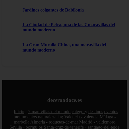
Jardines colgantes de Babilonia
La Ciudad de Petra, una de las 7 maravillas del
mundo moderno
La Gran Muralla China, una maravilla del
mundo moderno
deceroadoce.es
Inicio
7 maravillas del mundo
category
destinos
eventos
monumentos
naturaleza
tag
Valencia - valencia
Málaga -
marbella
Almería - roquetas-de-mar
Madrid - valdemoro
Sevilla - bormujos
Santa-cruz-de-tenerife - santiago-del-teide