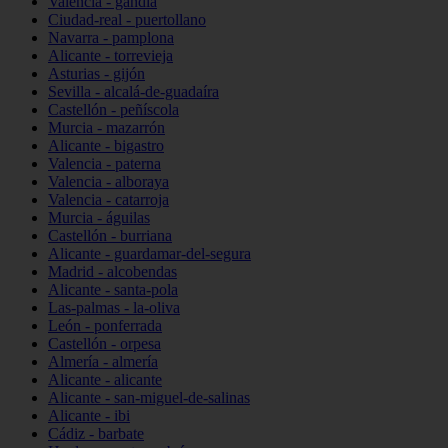
Valencia - gandia
Ciudad-real - puertollano
Navarra - pamplona
Alicante - torrevieja
Asturias - gijón
Sevilla - alcalá-de-guadaíra
Castellón - peñíscola
Murcia - mazarrón
Alicante - bigastro
Valencia - paterna
Valencia - alboraya
Valencia - catarroja
Murcia - águilas
Castellón - burriana
Alicante - guardamar-del-segura
Madrid - alcobendas
Alicante - santa-pola
Las-palmas - la-oliva
León - ponferrada
Castellón - orpesa
Almería - almería
Alicante - alicante
Alicante - san-miguel-de-salinas
Alicante - ibi
Cádiz - barbate