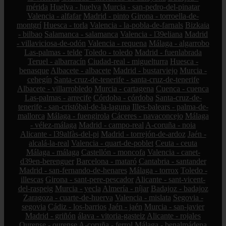
mérida
Huelva - huelva
Murcia - san-pedro-del-pinatar
Valencia - alfafar
Madrid - pinto
Girona - torroella-de-
montgrí
Huesca - torla
Valencia - la-pobla-de-farnals
Bizkaia
- bilbao
Salamanca - salamanca
Valencia - l39eliana
Madrid
- villaviciosa-de-odón
Valencia - requena
Málaga - algarrobo
Las-palmas - telde
Toledo - toledo
Madrid - fuenlabrada
Teruel - albarracín
Ciudad-real - miguelturra
Huesca -
benasque
Albacete - albacete
Madrid - bustarviejo
Murcia -
cehegín
Santa-cruz-de-tenerife - santa-cruz-de-tenerife
Albacete - villarrobledo
Murcia - cartagena
Cuenca - cuenca
Las-palmas - arrecife
Córdoba - córdoba
Santa-cruz-de-
tenerife - san-cristóbal-de-la-laguna
Illes-balears - palma-de-
mallorca
Málaga - fuengirola
Cáceres - navaconcejo
Málaga
- vélez-málaga
Madrid - campo-real
A-coruña - noia
Alicante - l39alfàs-del-pi
Madrid - torrejón-de-ardoz
Jaén -
alcalá-la-real
Valencia - quart-de-poblet
Ceuta - ceuta
Málaga - málaga
Castellón - moncofa
Valencia - canet-
d39en-berenguer
Barcelona - mataró
Cantabria - santander
Madrid - san-fernando-de-henares
Málaga - torrox
Toledo -
illescas
Girona - sant-pere-pescador
Alicante - sant-vicent-
del-raspeig
Murcia - yecla
Almería - níjar
Badajoz - badajoz
Zaragoza - cuarte-de-huerva
Valencia - mislata
Segovia -
segovia
Cádiz - los-barrios
Jaén - jaén
Murcia - san-javier
Madrid - griñón
álava - vitoria-gasteiz
Alicante - rojales
Ourense - ourense
A-coruña - ferrol
Málaga - benalmádena