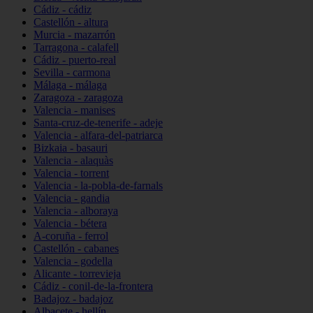
Cádiz - cádiz
Castellón - altura
Murcia - mazarrón
Tarragona - calafell
Cádiz - puerto-real
Sevilla - carmona
Málaga - málaga
Zaragoza - zaragoza
Valencia - manises
Santa-cruz-de-tenerife - adeje
Valencia - alfara-del-patriarca
Bizkaia - basauri
Valencia - alaquàs
Valencia - torrent
Valencia - la-pobla-de-farnals
Valencia - gandia
Valencia - alboraya
Valencia - bétera
A-coruña - ferrol
Castellón - cabanes
Valencia - godella
Alicante - torrevieja
Cádiz - conil-de-la-frontera
Badajoz - badajoz
Albacete - hellín