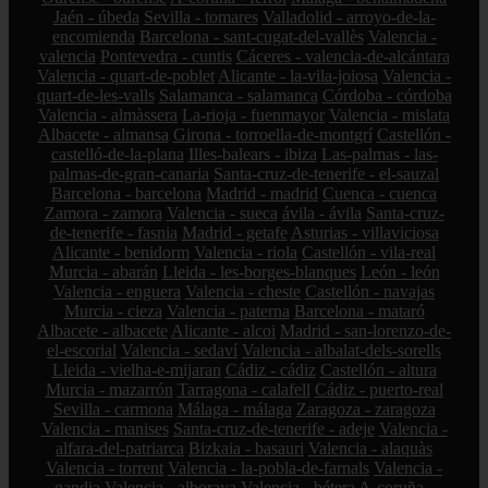
Jaén - úbeda
Sevilla - tomares
Valladolid - arroyo-de-la-
encomienda
Barcelona - sant-cugat-del-vallès
Valencia -
valencia
Pontevedra - cuntis
Cáceres - valencia-de-alcántara
Valencia - quart-de-poblet
Alicante - la-vila-joiosa
Valencia -
quart-de-les-valls
Salamanca - salamanca
Córdoba - córdoba
Valencia - almàssera
La-rioja - fuenmayor
Valencia - mislata
Albacete - almansa
Girona - torroella-de-montgrí
Castellón -
castelló-de-la-plana
Illes-balears - ibiza
Las-palmas - las-
palmas-de-gran-canaria
Santa-cruz-de-tenerife - el-sauzal
Barcelona - barcelona
Madrid - madrid
Cuenca - cuenca
Zamora - zamora
Valencia - sueca
ávila - ávila
Santa-cruz-
de-tenerife - fasnia
Madrid - getafe
Asturias - villaviciosa
Alicante - benidorm
Valencia - riola
Castellón - vila-real
Murcia - abarán
Lleida - les-borges-blanques
León - león
Valencia - enguera
Valencia - cheste
Castellón - navajas
Murcia - cieza
Valencia - paterna
Barcelona - mataró
Albacete - albacete
Alicante - alcoi
Madrid - san-lorenzo-de-
el-escorial
Valencia - sedaví
Valencia - albalat-dels-sorells
Lleida - vielha-e-mijaran
Cádiz - cádiz
Castellón - altura
Murcia - mazarrón
Tarragona - calafell
Cádiz - puerto-real
Sevilla - carmona
Málaga - málaga
Zaragoza - zaragoza
Valencia - manises
Santa-cruz-de-tenerife - adeje
Valencia -
alfara-del-patriarca
Bizkaia - basauri
Valencia - alaquàs
Valencia - torrent
Valencia - la-pobla-de-farnals
Valencia -
gandia
Valencia - alboraya
Valencia - bétera
A-coruña -