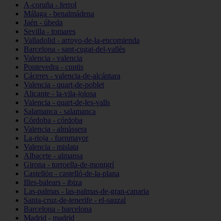
A-coruña - ferrol
Málaga - benalmádena
Jaén - úbeda
Sevilla - tomares
Valladolid - arroyo-de-la-encomienda
Barcelona - sant-cugat-del-vallès
Valencia - valencia
Pontevedra - cuntis
Cáceres - valencia-de-alcántara
Valencia - quart-de-poblet
Alicante - la-vila-joiosa
Valencia - quart-de-les-valls
Salamanca - salamanca
Córdoba - córdoba
Valencia - almàssera
La-rioja - fuenmayor
Valencia - mislata
Albacete - almansa
Girona - torroella-de-montgrí
Castellón - castelló-de-la-plana
Illes-balears - ibiza
Las-palmas - las-palmas-de-gran-canaria
Santa-cruz-de-tenerife - el-sauzal
Barcelona - barcelona
Madrid - madrid