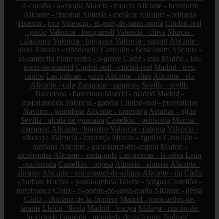
A-coruña - a-coruña
Murcia - murcia
Alicante - benidorm
Alicante - finestrat
Almería - mojácar
Alicante - orihuela
Huesca - jaca
Valencia - el-puig-de-santa-maría
Ciudad-real
- picón
Valencia - beniparrell
Valencia - chiva
Murcia -
calasparra
Valencia - burjassot
Valencia - sagunt
Alicante -
alcoi
Asturias - ribadesella
Castellón - benicàssim
Alicante -
el-campello
Pontevedra - o-grove
Cádiz - rota
Madrid - las-
rozas-de-madrid
Ciudad-real - ciudad-real
Madrid - tres-
cantos
Las-palmas - yaiza
Alicante - altea
Alicante - elx
Alicante - calp
Zaragoza - zaragoza
Sevilla - sevilla
Barcelona - barcelona
Madrid - madrid
Madrid -
majadahonda
Valencia - gandia
Ciudad-real - puertollano
Navarra - pamplona
Alicante - torrevieja
Asturias - gijón
Sevilla - alcalá-de-guadaíra
Castellón - peñíscola
Murcia -
mazarrón
Alicante - bigastro
Valencia - paterna
Valencia -
alboraya
Valencia - catarroja
Murcia - águilas
Castellón -
burriana
Alicante - guardamar-del-segura
Madrid -
alcobendas
Alicante - santa-pola
Las-palmas - la-oliva
León
- ponferrada
Castellón - orpesa
Almería - almería
Alicante -
alicante
Alicante - san-miguel-de-salinas
Alicante - ibi
Cádiz
- barbate
Huelva - punta-umbría
Toledo - bargas
Castellón -
torreblanca
Cádiz - el-puerto-de-santa-maría
Alicante - dénia
Cádiz - chiclana-de-la-frontera
Madrid - paracuellos-de-
jarama
Lleida - lleida
Madrid - lozoya
Málaga - rincón-de-
la-victoria
Granada - moraleda-de-zafayona
Badajoz -