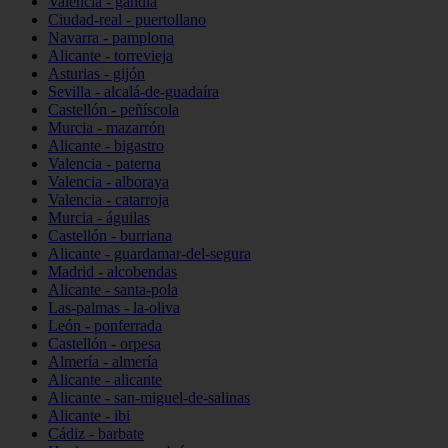
Valencia - gandia
Ciudad-real - puertollano
Navarra - pamplona
Alicante - torrevieja
Asturias - gijón
Sevilla - alcalá-de-guadaíra
Castellón - peñíscola
Murcia - mazarrón
Alicante - bigastro
Valencia - paterna
Valencia - alboraya
Valencia - catarroja
Murcia - águilas
Castellón - burriana
Alicante - guardamar-del-segura
Madrid - alcobendas
Alicante - santa-pola
Las-palmas - la-oliva
León - ponferrada
Castellón - orpesa
Almería - almería
Alicante - alicante
Alicante - san-miguel-de-salinas
Alicante - ibi
Cádiz - barbate