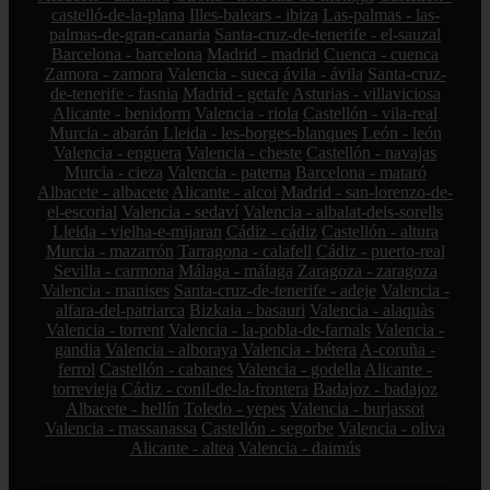
castelló-de-la-plana
Illes-balears - ibiza
Las-palmas - las-
palmas-de-gran-canaria
Santa-cruz-de-tenerife - el-sauzal
Barcelona - barcelona
Madrid - madrid
Cuenca - cuenca
Zamora - zamora
Valencia - sueca
ávila - ávila
Santa-cruz-
de-tenerife - fasnia
Madrid - getafe
Asturias - villaviciosa
Alicante - benidorm
Valencia - riola
Castellón - vila-real
Murcia - abarán
Lleida - les-borges-blanques
León - león
Valencia - enguera
Valencia - cheste
Castellón - navajas
Murcia - cieza
Valencia - paterna
Barcelona - mataró
Albacete - albacete
Alicante - alcoi
Madrid - san-lorenzo-de-
el-escorial
Valencia - sedaví
Valencia - albalat-dels-sorells
Lleida - vielha-e-mijaran
Cádiz - cádiz
Castellón - altura
Murcia - mazarrón
Tarragona - calafell
Cádiz - puerto-real
Sevilla - carmona
Málaga - málaga
Zaragoza - zaragoza
Valencia - manises
Santa-cruz-de-tenerife - adeje
Valencia -
alfara-del-patriarca
Bizkaia - basauri
Valencia - alaquàs
Valencia - torrent
Valencia - la-pobla-de-farnals
Valencia -
gandia
Valencia - alboraya
Valencia - bétera
A-coruña -
ferrol
Castellón - cabanes
Valencia - godella
Alicante -
torrevieja
Cádiz - conil-de-la-frontera
Badajoz - badajoz
Albacete - hellín
Toledo - yepes
Valencia - burjassot
Valencia - massanassa
Castellón - segorbe
Valencia - oliva
Alicante - altea
Valencia - daimús