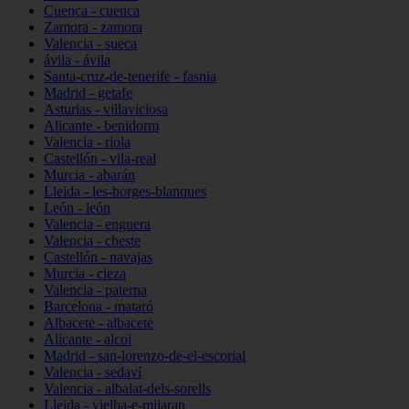
Cuenca - cuenca
Zamora - zamora
Valencia - sueca
ávila - ávila
Santa-cruz-de-tenerife - fasnia
Madrid - getafe
Asturias - villaviciosa
Alicante - benidorm
Valencia - riola
Castellón - vila-real
Murcia - abarán
Lleida - les-borges-blanques
León - león
Valencia - enguera
Valencia - cheste
Castellón - navajas
Murcia - cieza
Valencia - paterna
Barcelona - mataró
Albacete - albacete
Alicante - alcoi
Madrid - san-lorenzo-de-el-escorial
Valencia - sedaví
Valencia - albalat-dels-sorells
Lleida - vielha-e-mijaran