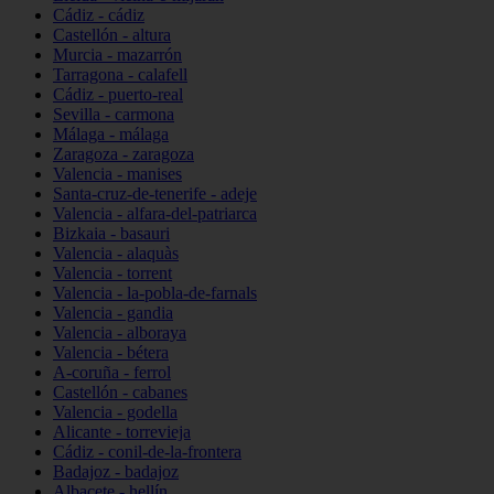
Cádiz - cádiz
Castellón - altura
Murcia - mazarrón
Tarragona - calafell
Cádiz - puerto-real
Sevilla - carmona
Málaga - málaga
Zaragoza - zaragoza
Valencia - manises
Santa-cruz-de-tenerife - adeje
Valencia - alfara-del-patriarca
Bizkaia - basauri
Valencia - alaquàs
Valencia - torrent
Valencia - la-pobla-de-farnals
Valencia - gandia
Valencia - alboraya
Valencia - bétera
A-coruña - ferrol
Castellón - cabanes
Valencia - godella
Alicante - torrevieja
Cádiz - conil-de-la-frontera
Badajoz - badajoz
Albacete - hellín