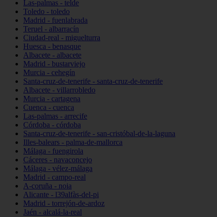
Las-palmas - telde
Toledo - toledo
Madrid - fuenlabrada
Teruel - albarracín
Ciudad-real - miguelturra
Huesca - benasque
Albacete - albacete
Madrid - bustarviejo
Murcia - cehegín
Santa-cruz-de-tenerife - santa-cruz-de-tenerife
Albacete - villarrobledo
Murcia - cartagena
Cuenca - cuenca
Las-palmas - arrecife
Córdoba - córdoba
Santa-cruz-de-tenerife - san-cristóbal-de-la-laguna
Illes-balears - palma-de-mallorca
Málaga - fuengirola
Cáceres - navaconcejo
Málaga - vélez-málaga
Madrid - campo-real
A-coruña - noia
Alicante - l39alfàs-del-pi
Madrid - torrejón-de-ardoz
Jaén - alcalá-la-real