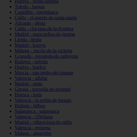
Huelva - punta-umbría
Toledo - bargas
Castellón - torreblanca
Cádiz - el-puerto-de-santa-maría
Alicante - dénia
Cádiz - chiclana-de-la-frontera
Madrid - paracuellos-de-jarama
Lleida - lleida
Madrid - lozoya
Málaga - rincón-de-la-victoria
Granada - moraleda-de-zafayona
Badajoz - mérida
Huelva - huelva
Murcia - san-pedro-del-pinatar
Valencia - alfafar
Madrid - pinto
Girona - torroella-de-montgrí
Huesca - torla
Valencia - la-pobla-de-farnals
Bizkaia - bilbao
Salamanca - salamanca
Valencia - l39eliana
Madrid - villaviciosa-de-odón
Valencia - requena
Málaga - algarrobo