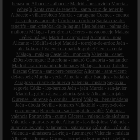
benasque
Albacete - albacete
Madrid - bustarviejo
Murcia -
cehegín
Santa-cruz-de-tenerife - santa-cruz-de-tenerife
Albacete - villarrobledo
Murcia - cartagena
Cuenca - cuenca
Las-palmas - arrecife
Córdoba - córdoba
Santa-cruz-de-
tenerife - san-cristóbal-de-la-laguna
Illes-balears - palma-de-
mallorca
Málaga - fuengirola
Cáceres - navaconcejo
Málaga
- vélez-málaga
Madrid - campo-real
A-coruña - noia
Alicante - l39alfàs-del-pi
Madrid - torrejón-de-ardoz
Jaén -
alcalá-la-real
Valencia - quart-de-poblet
Ceuta - ceuta
Málaga - málaga
Castellón - moncofa
Valencia - canet-
d39en-berenguer
Barcelona - mataró
Cantabria - santander
Madrid - san-fernando-de-henares
Málaga - torrox
Toledo -
illescas
Girona - sant-pere-pescador
Alicante - sant-vicent-
del-raspeig
Murcia - yecla
Almería - níjar
Badajoz - badajoz
Zaragoza - cuarte-de-huerva
Valencia - mislata
Segovia -
segovia
Cádiz - los-barrios
Jaén - jaén
Murcia - san-javier
Madrid - griñón
álava - vitoria-gasteiz
Alicante - rojales
Ourense - ourense
A-coruña - ferrol
Málaga - benalmádena
Jaén - úbeda
Sevilla - tomares
Valladolid - arroyo-de-la-
encomienda
Barcelona - sant-cugat-del-vallès
Valencia -
valencia
Pontevedra - cuntis
Cáceres - valencia-de-alcántara
Valencia - quart-de-poblet
Alicante - la-vila-joiosa
Valencia -
quart-de-les-valls
Salamanca - salamanca
Córdoba - córdoba
Valencia - almàssera
La-rioja - fuenmayor
Valencia - mislata
Albacete - almansa
Girona - torroella-de-montgrí
Castellón -