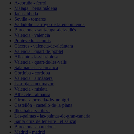
A-coruña - ferrol
Málaga - benalmádena
Jaén - úbeda
Sevilla - tomares
Valladolid - arroyo-de-la-encomienda
Barcelona - sant-cugat-del-vallès
Valencia - valencia
Pontevedra - cuntis
Cáceres - valencia-de-alcántara
Valencia - quart-de-poblet
Alicante - la-vila-joiosa
Valencia - quart-de-les-valls
Salamanca - salamanca
Córdoba - córdoba
Valencia - almàssera
La-rioja - fuenmayor
Valencia - mislata
Albacete - almansa
Girona - torroella-de-montgrí
Castellón - castelló-de-la-plana
Illes-balears - ibiza
Las-palmas - las-palmas-de-gran-canaria
Santa-cruz-de-tenerife - el-sauzal
Barcelona - barcelona
Madrid - madrid