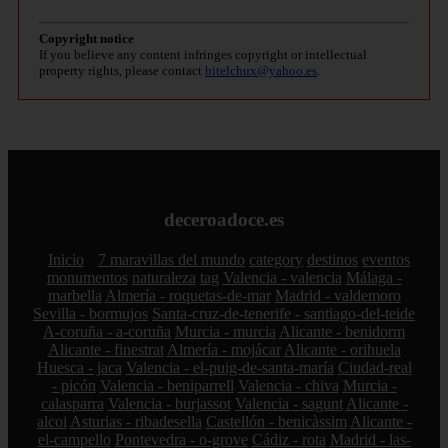
Copyright notice
If you believe any content infringes copyright or intellectual
property rights, please contact
bitelchux@yahoo.es
.
deceroadoce.es
Inicio
7 maravillas del mundo
category
destinos
eventos
monumentos
naturaleza
tag
Valencia - valencia
Málaga -
marbella
Almería - roquetas-de-mar
Madrid - valdemoro
Sevilla - bormujos
Santa-cruz-de-tenerife - santiago-del-teide
A-coruña - a-coruña
Murcia - murcia
Alicante - benidorm
Alicante - finestrat
Almería - mojácar
Alicante - orihuela
Huesca - jaca
Valencia - el-puig-de-santa-maría
Ciudad-real
- picón
Valencia - beniparrell
Valencia - chiva
Murcia -
calasparra
Valencia - burjassot
Valencia - sagunt
Alicante -
alcoi
Asturias - ribadesella
Castellón - benicàssim
Alicante -
el-campello
Pontevedra - o-grove
Cádiz - rota
Madrid - las-