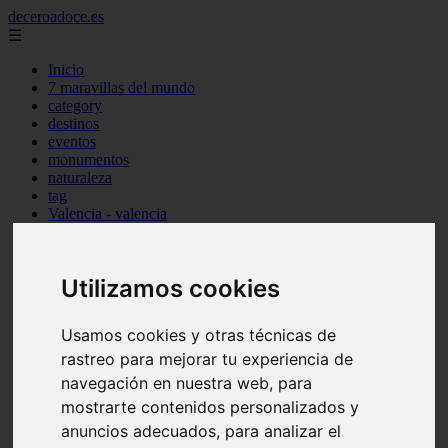
deceroadoce.es
☰
Inicio
7 maravillas del mundo
category
destinos
eventos
monumentos
naturaleza
tag
Valencia - valencia
Málaga - marbella
Almería - roquetas-de-mar
Madrid - valdemoro
Utilizamos cookies
Sevilla - bormujos
Santa-cruz-de-tenerife - santiago-del-teide
A-coruña - a-coruña
Usamos cookies y otras técnicas de
Murcia - murcia
Alicante - benidorm
rastreo para mejorar tu experiencia de
Alicante - finestrat
navegación en nuestra web, para
Almería - mojácar
mostrarte contenidos personalizados y
Alicante - orihuela
Huesca - jaca
anuncios adecuados, para analizar el
Valencia - el-puig-de-santa-maría