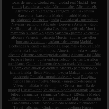
rozas-de-madrid
Ciudad-real - ciudad-real
Madrid - tres-
cantos
Las-palmas - yaiza
Alicante - altea
Alicante - elx
Alicante - calp
Zaragoza - zaragoza
Sevilla - sevilla
Barcelona - barcelona
Madrid - madrid
Madrid -
majadahonda
Valencia - gandia
Ciudad-real - puertollano
Navarra - pamplona
Alicante - torrevieja
Asturias - gijón
Sevilla - alcalá-de-guadaíra
Castellón - peñíscola
Murcia -
mazarrón
Alicante - bigastro
Valencia - paterna
Valencia -
alboraya
Valencia - catarroja
Murcia - águilas
Castellón -
burriana
Alicante - guardamar-del-segura
Madrid -
alcobendas
Alicante - santa-pola
Las-palmas - la-oliva
León
- ponferrada
Castellón - orpesa
Almería - almería
Alicante -
alicante
Alicante - san-miguel-de-salinas
Alicante - ibi
Cádiz
- barbate
Huelva - punta-umbría
Toledo - bargas
Castellón -
torreblanca
Cádiz - el-puerto-de-santa-maría
Alicante - dénia
Cádiz - chiclana-de-la-frontera
Madrid - paracuellos-de-
jarama
Lleida - lleida
Madrid - lozoya
Málaga - rincón-de-
la-victoria
Granada - moraleda-de-zafayona
Badajoz -
mérida
Huelva - huelva
Murcia - san-pedro-del-pinatar
Valencia - alfafar
Madrid - pinto
Girona - torroella-de-
montgrí
Huesca - torla
Valencia - la-pobla-de-farnals
Bizkaia
- bilbao
Salamanca - salamanca
Valencia - l39eliana
Madrid
- villaviciosa-de-odón
Valencia - requena
Málaga - algarrobo
Las-palmas - telde
Toledo - toledo
Madrid - fuenlabrada
Teruel - albarracín
Ciudad-real - miguelturra
Huesca -