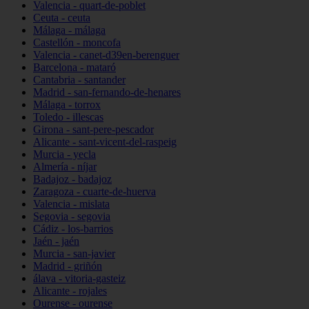
Valencia - quart-de-poblet
Ceuta - ceuta
Málaga - málaga
Castellón - moncofa
Valencia - canet-d39en-berenguer
Barcelona - mataró
Cantabria - santander
Madrid - san-fernando-de-henares
Málaga - torrox
Toledo - illescas
Girona - sant-pere-pescador
Alicante - sant-vicent-del-raspeig
Murcia - yecla
Almería - níjar
Badajoz - badajoz
Zaragoza - cuarte-de-huerva
Valencia - mislata
Segovia - segovia
Cádiz - los-barrios
Jaén - jaén
Murcia - san-javier
Madrid - griñón
álava - vitoria-gasteiz
Alicante - rojales
Ourense - ourense