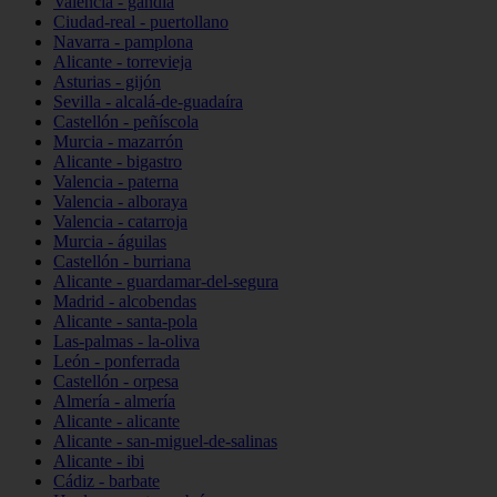
Valencia - gandia
Ciudad-real - puertollano
Navarra - pamplona
Alicante - torrevieja
Asturias - gijón
Sevilla - alcalá-de-guadaíra
Castellón - peñíscola
Murcia - mazarrón
Alicante - bigastro
Valencia - paterna
Valencia - alboraya
Valencia - catarroja
Murcia - águilas
Castellón - burriana
Alicante - guardamar-del-segura
Madrid - alcobendas
Alicante - santa-pola
Las-palmas - la-oliva
León - ponferrada
Castellón - orpesa
Almería - almería
Alicante - alicante
Alicante - san-miguel-de-salinas
Alicante - ibi
Cádiz - barbate