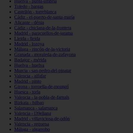
Huelva - punta-umbría
Toledo - bargas
Castellón - torreblanca
Cádiz - el-puerto-de-santa-maría
Alicante - dénia
Cádiz - chiclana-de-la-frontera
Madrid - paracuellos-de-jarama
Lleida - lleida
Madrid - lozoya
Málaga - rincón-de-la-victoria
Granada - moraleda-de-zafayona
Badajoz - mérida
Huelva - huelva
Murcia - san-pedro-del-pinatar
Valencia - alfafar
Madrid - pinto
Girona - torroella-de-montgrí
Huesca - torla
Valencia - la-pobla-de-farnals
Bizkaia - bilbao
Salamanca - salamanca
Valencia - l39eliana
Madrid - villaviciosa-de-odón
Valencia - requena
Málaga - algarrobo