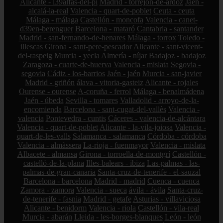
Alicante - l39alfàs-del-pi
Madrid - torrejón-de-ardoz
Jaén -
alcalá-la-real
Valencia - quart-de-poblet
Ceuta - ceuta
Málaga - málaga
Castellón - moncofa
Valencia - canet-
d39en-berenguer
Barcelona - mataró
Cantabria - santander
Madrid - san-fernando-de-henares
Málaga - torrox
Toledo -
illescas
Girona - sant-pere-pescador
Alicante - sant-vicent-
del-raspeig
Murcia - yecla
Almería - níjar
Badajoz - badajoz
Zaragoza - cuarte-de-huerva
Valencia - mislata
Segovia -
segovia
Cádiz - los-barrios
Jaén - jaén
Murcia - san-javier
Madrid - griñón
álava - vitoria-gasteiz
Alicante - rojales
Ourense - ourense
A-coruña - ferrol
Málaga - benalmádena
Jaén - úbeda
Sevilla - tomares
Valladolid - arroyo-de-la-
encomienda
Barcelona - sant-cugat-del-vallès
Valencia -
valencia
Pontevedra - cuntis
Cáceres - valencia-de-alcántara
Valencia - quart-de-poblet
Alicante - la-vila-joiosa
Valencia -
quart-de-les-valls
Salamanca - salamanca
Córdoba - córdoba
Valencia - almàssera
La-rioja - fuenmayor
Valencia - mislata
Albacete - almansa
Girona - torroella-de-montgrí
Castellón -
castelló-de-la-plana
Illes-balears - ibiza
Las-palmas - las-
palmas-de-gran-canaria
Santa-cruz-de-tenerife - el-sauzal
Barcelona - barcelona
Madrid - madrid
Cuenca - cuenca
Zamora - zamora
Valencia - sueca
ávila - ávila
Santa-cruz-
de-tenerife - fasnia
Madrid - getafe
Asturias - villaviciosa
Alicante - benidorm
Valencia - riola
Castellón - vila-real
Murcia - abarán
Lleida - les-borges-blanques
León - león