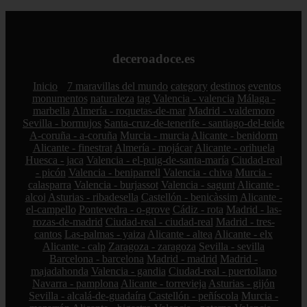
deceroadoce.es
Inicio
7 maravillas del mundo
category
destinos
eventos
monumentos
naturaleza
tag
Valencia - valencia
Málaga -
marbella
Almería - roquetas-de-mar
Madrid - valdemoro
Sevilla - bormujos
Santa-cruz-de-tenerife - santiago-del-teide
A-coruña - a-coruña
Murcia - murcia
Alicante - benidorm
Alicante - finestrat
Almería - mojácar
Alicante - orihuela
Huesca - jaca
Valencia - el-puig-de-santa-maría
Ciudad-real
- picón
Valencia - beniparrell
Valencia - chiva
Murcia -
calasparra
Valencia - burjassot
Valencia - sagunt
Alicante -
alcoi
Asturias - ribadesella
Castellón - benicàssim
Alicante -
el-campello
Pontevedra - o-grove
Cádiz - rota
Madrid - las-
rozas-de-madrid
Ciudad-real - ciudad-real
Madrid - tres-
cantos
Las-palmas - yaiza
Alicante - altea
Alicante - elx
Alicante - calp
Zaragoza - zaragoza
Sevilla - sevilla
Barcelona - barcelona
Madrid - madrid
Madrid -
majadahonda
Valencia - gandia
Ciudad-real - puertollano
Navarra - pamplona
Alicante - torrevieja
Asturias - gijón
Sevilla - alcalá-de-guadaíra
Castellón - peñíscola
Murcia -