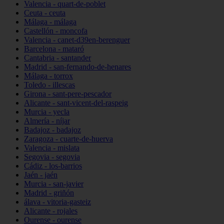
Valencia - quart-de-poblet
Ceuta - ceuta
Málaga - málaga
Castellón - moncofa
Valencia - canet-d39en-berenguer
Barcelona - mataró
Cantabria - santander
Madrid - san-fernando-de-henares
Málaga - torrox
Toledo - illescas
Girona - sant-pere-pescador
Alicante - sant-vicent-del-raspeig
Murcia - yecla
Almería - níjar
Badajoz - badajoz
Zaragoza - cuarte-de-huerva
Valencia - mislata
Segovia - segovia
Cádiz - los-barrios
Jaén - jaén
Murcia - san-javier
Madrid - griñón
álava - vitoria-gasteiz
Alicante - rojales
Ourense - ourense