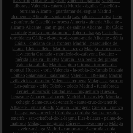
mazarrón
Alicante - bigastro
Valencia - paterna
Valencia -
alboraya
Valencia - catarroja
Murcia - águilas
Castellón -
burriana
Alicante - guardamar-del-segura
Madrid -
alcobendas
Alicante - santa-pola
Las-palmas - la-oliva
León
- ponferrada
Castellón - orpesa
Almería - almería
Alicante -
alicante
Alicante - san-miguel-de-salinas
Alicante - ibi
Cádiz
- barbate
Huelva - punta-umbría
Toledo - bargas
Castellón -
torreblanca
Cádiz - el-puerto-de-santa-maría
Alicante - dénia
Cádiz - chiclana-de-la-frontera
Madrid - paracuellos-de-
jarama
Lleida - lleida
Madrid - lozoya
Málaga - rincón-de-
la-victoria
Granada - moraleda-de-zafayona
Badajoz -
mérida
Huelva - huelva
Murcia - san-pedro-del-pinatar
Valencia - alfafar
Madrid - pinto
Girona - torroella-de-
montgrí
Huesca - torla
Valencia - la-pobla-de-farnals
Bizkaia
- bilbao
Salamanca - salamanca
Valencia - l39eliana
Madrid
- villaviciosa-de-odón
Valencia - requena
Málaga - algarrobo
Las-palmas - telde
Toledo - toledo
Madrid - fuenlabrada
Teruel - albarracín
Ciudad-real - miguelturra
Huesca -
benasque
Albacete - albacete
Madrid - bustarviejo
Murcia -
cehegín
Santa-cruz-de-tenerife - santa-cruz-de-tenerife
Albacete - villarrobledo
Murcia - cartagena
Cuenca - cuenca
Las-palmas - arrecife
Córdoba - córdoba
Santa-cruz-de-
tenerife - san-cristóbal-de-la-laguna
Illes-balears - palma-de-
mallorca
Málaga - fuengirola
Cáceres - navaconcejo
Málaga
- vélez-málaga
Madrid - campo-real
A-coruña - noia