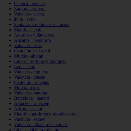
Cuenca - cuenca
Zamora - zamora
Valencia - sueca
ávila - ávila
Santa-cruz-de-tenerife - fasnia
Madrid - getafe
Asturias - villaviciosa
Alicante - benidorm
Valencia - riola
Castellón - vila-real
Murcia - abarán
Lleida - les-borges-blanques
León - león
Valencia - enguera
Valencia - cheste
Castellón - navajas
Murcia - cieza
Valencia - paterna
Barcelona - mataró
Albacete - albacete
Alicante - alcoi
Madrid - san-lorenzo-de-el-escorial
Valencia - sedaví
Valencia - albalat-dels-sorells
Lleida - vielha-e-mijaran