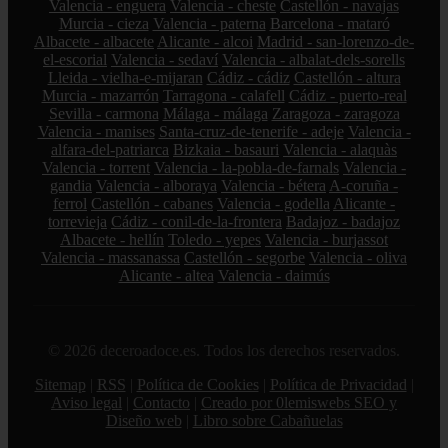
Valencia - enguera
Valencia - cheste
Castellón - navajas
Murcia - cieza
Valencia - paterna
Barcelona - mataró
Albacete - albacete
Alicante - alcoi
Madrid - san-lorenzo-de-
el-escorial
Valencia - sedaví
Valencia - albalat-dels-sorells
Lleida - vielha-e-mijaran
Cádiz - cádiz
Castellón - altura
Murcia - mazarrón
Tarragona - calafell
Cádiz - puerto-real
Sevilla - carmona
Málaga - málaga
Zaragoza - zaragoza
Valencia - manises
Santa-cruz-de-tenerife - adeje
Valencia -
alfara-del-patriarca
Bizkaia - basauri
Valencia - alaquàs
Valencia - torrent
Valencia - la-pobla-de-farnals
Valencia -
gandia
Valencia - alboraya
Valencia - bétera
A-coruña -
ferrol
Castellón - cabanes
Valencia - godella
Alicante -
torrevieja
Cádiz - conil-de-la-frontera
Badajoz - badajoz
Albacete - hellín
Toledo - yepes
Valencia - burjassot
Valencia - massanassa
Castellón - segorbe
Valencia - oliva
Alicante - altea
Valencia - daimús
© 2026 deceroadoce.es. Todos los derechos reservados.
Sitemap
|
RSS
|
Política de Cookies
|
Política de Privacidad
|
Aviso legal
|
Contacto
|
Creado por 0lemiswebs SEO y
Diseño web
|
Libro sobre Cabañuelas