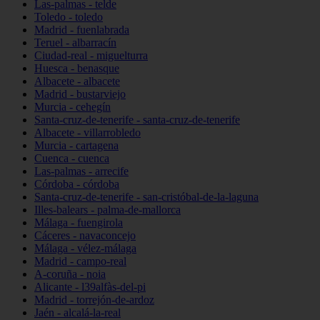
Las-palmas - telde
Toledo - toledo
Madrid - fuenlabrada
Teruel - albarracín
Ciudad-real - miguelturra
Huesca - benasque
Albacete - albacete
Madrid - bustarviejo
Murcia - cehegín
Santa-cruz-de-tenerife - santa-cruz-de-tenerife
Albacete - villarrobledo
Murcia - cartagena
Cuenca - cuenca
Las-palmas - arrecife
Córdoba - córdoba
Santa-cruz-de-tenerife - san-cristóbal-de-la-laguna
Illes-balears - palma-de-mallorca
Málaga - fuengirola
Cáceres - navaconcejo
Málaga - vélez-málaga
Madrid - campo-real
A-coruña - noia
Alicante - l39alfàs-del-pi
Madrid - torrejón-de-ardoz
Jaén - alcalá-la-real