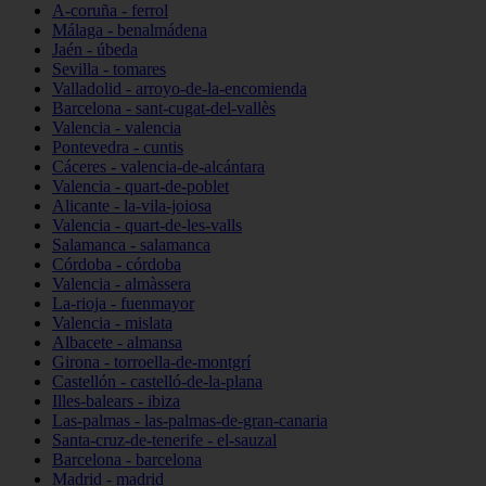
A-coruña - ferrol
Málaga - benalmádena
Jaén - úbeda
Sevilla - tomares
Valladolid - arroyo-de-la-encomienda
Barcelona - sant-cugat-del-vallès
Valencia - valencia
Pontevedra - cuntis
Cáceres - valencia-de-alcántara
Valencia - quart-de-poblet
Alicante - la-vila-joiosa
Valencia - quart-de-les-valls
Salamanca - salamanca
Córdoba - córdoba
Valencia - almàssera
La-rioja - fuenmayor
Valencia - mislata
Albacete - almansa
Girona - torroella-de-montgrí
Castellón - castelló-de-la-plana
Illes-balears - ibiza
Las-palmas - las-palmas-de-gran-canaria
Santa-cruz-de-tenerife - el-sauzal
Barcelona - barcelona
Madrid - madrid