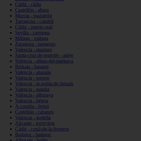
Cádiz - cádiz
Castellón - altura
Murcia - mazarrón
Tarragona - calafell
Cádiz - puerto-real
Sevilla - carmona
Málaga - málaga
Zaragoza - zaragoza
Valencia - manises
Santa-cruz-de-tenerife - adeje
Valencia - alfara-del-patriarca
Bizkaia - basauri
Valencia - alaquàs
Valencia - torrent
Valencia - la-pobla-de-farnals
Valencia - gandia
Valencia - alboraya
Valencia - bétera
A-coruña - ferrol
Castellón - cabanes
Valencia - godella
Alicante - torrevieja
Cádiz - conil-de-la-frontera
Badajoz - badajoz
Albacete - hellín