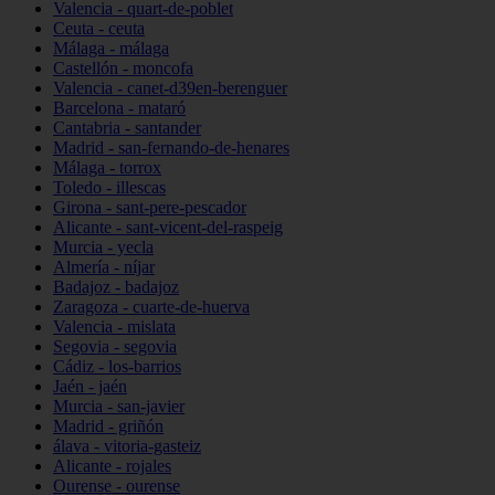
Valencia - quart-de-poblet
Ceuta - ceuta
Málaga - málaga
Castellón - moncofa
Valencia - canet-d39en-berenguer
Barcelona - mataró
Cantabria - santander
Madrid - san-fernando-de-henares
Málaga - torrox
Toledo - illescas
Girona - sant-pere-pescador
Alicante - sant-vicent-del-raspeig
Murcia - yecla
Almería - níjar
Badajoz - badajoz
Zaragoza - cuarte-de-huerva
Valencia - mislata
Segovia - segovia
Cádiz - los-barrios
Jaén - jaén
Murcia - san-javier
Madrid - griñón
álava - vitoria-gasteiz
Alicante - rojales
Ourense - ourense