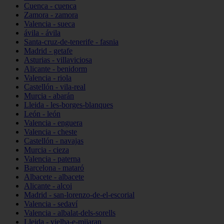
Cuenca - cuenca
Zamora - zamora
Valencia - sueca
ávila - ávila
Santa-cruz-de-tenerife - fasnia
Madrid - getafe
Asturias - villaviciosa
Alicante - benidorm
Valencia - riola
Castellón - vila-real
Murcia - abarán
Lleida - les-borges-blanques
León - león
Valencia - enguera
Valencia - cheste
Castellón - navajas
Murcia - cieza
Valencia - paterna
Barcelona - mataró
Albacete - albacete
Alicante - alcoi
Madrid - san-lorenzo-de-el-escorial
Valencia - sedaví
Valencia - albalat-dels-sorells
Lleida - vielha-e-mijaran