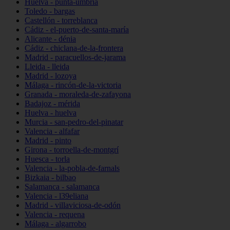
Huelva - punta-umbría
Toledo - bargas
Castellón - torreblanca
Cádiz - el-puerto-de-santa-maría
Alicante - dénia
Cádiz - chiclana-de-la-frontera
Madrid - paracuellos-de-jarama
Lleida - lleida
Madrid - lozoya
Málaga - rincón-de-la-victoria
Granada - moraleda-de-zafayona
Badajoz - mérida
Huelva - huelva
Murcia - san-pedro-del-pinatar
Valencia - alfafar
Madrid - pinto
Girona - torroella-de-montgrí
Huesca - torla
Valencia - la-pobla-de-farnals
Bizkaia - bilbao
Salamanca - salamanca
Valencia - l39eliana
Madrid - villaviciosa-de-odón
Valencia - requena
Málaga - algarrobo