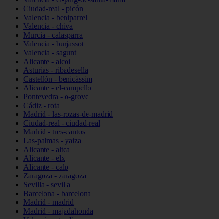
Ciudad-real - picón
Valencia - beniparrell
Valencia - chiva
Murcia - calasparra
Valencia - burjassot
Valencia - sagunt
Alicante - alcoi
Asturias - ribadesella
Castellón - benicàssim
Alicante - el-campello
Pontevedra - o-grove
Cádiz - rota
Madrid - las-rozas-de-madrid
Ciudad-real - ciudad-real
Madrid - tres-cantos
Las-palmas - yaiza
Alicante - altea
Alicante - elx
Alicante - calp
Zaragoza - zaragoza
Sevilla - sevilla
Barcelona - barcelona
Madrid - madrid
Madrid - majadahonda