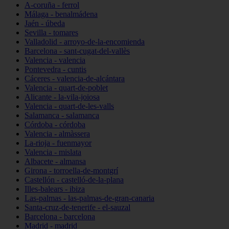
A-coruña - ferrol
Málaga - benalmádena
Jaén - úbeda
Sevilla - tomares
Valladolid - arroyo-de-la-encomienda
Barcelona - sant-cugat-del-vallès
Valencia - valencia
Pontevedra - cuntis
Cáceres - valencia-de-alcántara
Valencia - quart-de-poblet
Alicante - la-vila-joiosa
Valencia - quart-de-les-valls
Salamanca - salamanca
Córdoba - córdoba
Valencia - almàssera
La-rioja - fuenmayor
Valencia - mislata
Albacete - almansa
Girona - torroella-de-montgrí
Castellón - castelló-de-la-plana
Illes-balears - ibiza
Las-palmas - las-palmas-de-gran-canaria
Santa-cruz-de-tenerife - el-sauzal
Barcelona - barcelona
Madrid - madrid