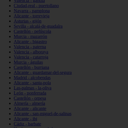
Valencia - gandia
Ciudad-real - puertollano
Navarra - pamplona
Alicante - torrevieja
Asturias - gijón
Sevilla - alcalá-de-guadaíra
Castellón - peñíscola
Murcia - mazarrón
Alicante - bigastro
Valencia - paterna
Valencia - alboraya
Valencia - catarroja
Murcia - águilas
Castellón - burriana
Alicante - guardamar-del-segura
Madrid - alcobendas
Alicante - santa-pola
Las-palmas - la-oliva
León - ponferrada
Castellón - orpesa
Almería - almería
Alicante - alicante
Alicante - san-miguel-de-salinas
Alicante - ibi
Cádiz - barbate