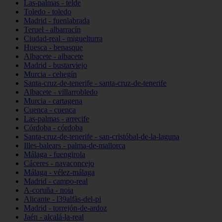
Las-palmas - telde
Toledo - toledo
Madrid - fuenlabrada
Teruel - albarracín
Ciudad-real - miguelturra
Huesca - benasque
Albacete - albacete
Madrid - bustarviejo
Murcia - cehegín
Santa-cruz-de-tenerife - santa-cruz-de-tenerife
Albacete - villarrobledo
Murcia - cartagena
Cuenca - cuenca
Las-palmas - arrecife
Córdoba - córdoba
Santa-cruz-de-tenerife - san-cristóbal-de-la-laguna
Illes-balears - palma-de-mallorca
Málaga - fuengirola
Cáceres - navaconcejo
Málaga - vélez-málaga
Madrid - campo-real
A-coruña - noia
Alicante - l39alfàs-del-pi
Madrid - torrejón-de-ardoz
Jaén - alcalá-la-real