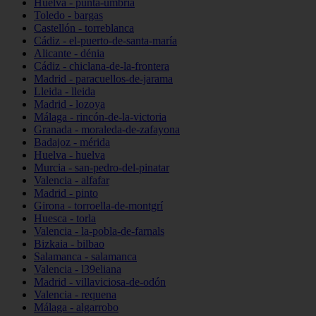
Huelva - punta-umbría
Toledo - bargas
Castellón - torreblanca
Cádiz - el-puerto-de-santa-maría
Alicante - dénia
Cádiz - chiclana-de-la-frontera
Madrid - paracuellos-de-jarama
Lleida - lleida
Madrid - lozoya
Málaga - rincón-de-la-victoria
Granada - moraleda-de-zafayona
Badajoz - mérida
Huelva - huelva
Murcia - san-pedro-del-pinatar
Valencia - alfafar
Madrid - pinto
Girona - torroella-de-montgrí
Huesca - torla
Valencia - la-pobla-de-farnals
Bizkaia - bilbao
Salamanca - salamanca
Valencia - l39eliana
Madrid - villaviciosa-de-odón
Valencia - requena
Málaga - algarrobo