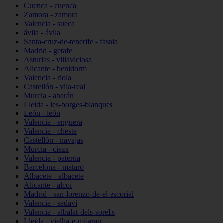
Cuenca - cuenca
Zamora - zamora
Valencia - sueca
ávila - ávila
Santa-cruz-de-tenerife - fasnia
Madrid - getafe
Asturias - villaviciosa
Alicante - benidorm
Valencia - riola
Castellón - vila-real
Murcia - abarán
Lleida - les-borges-blanques
León - león
Valencia - enguera
Valencia - cheste
Castellón - navajas
Murcia - cieza
Valencia - paterna
Barcelona - mataró
Albacete - albacete
Alicante - alcoi
Madrid - san-lorenzo-de-el-escorial
Valencia - sedaví
Valencia - albalat-dels-sorells
Lleida - vielha-e-mijaran