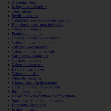
A-coruña - ferrol
Málaga - benalmádena
Jaén - úbeda
Sevilla - tomares
Valladolid - arroyo-de-la-encomienda
Barcelona - sant-cugat-del-vallès
Valencia - valencia
Pontevedra - cuntis
Cáceres - valencia-de-alcántara
Valencia - quart-de-poblet
Alicante - la-vila-joiosa
Valencia - quart-de-les-valls
Salamanca - salamanca
Córdoba - córdoba
Valencia - almàssera
La-rioja - fuenmayor
Valencia - mislata
Albacete - almansa
Girona - torroella-de-montgrí
Castellón - castelló-de-la-plana
Illes-balears - ibiza
Las-palmas - las-palmas-de-gran-canaria
Santa-cruz-de-tenerife - el-sauzal
Barcelona - barcelona
Madrid - madrid