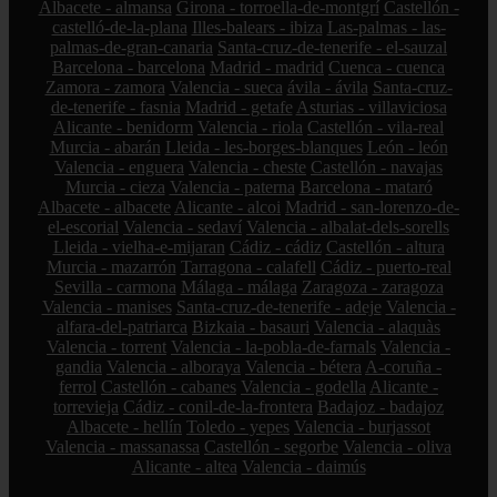
Albacete - almansa
Girona - torroella-de-montgrí
Castellón -
castelló-de-la-plana
Illes-balears - ibiza
Las-palmas - las-
palmas-de-gran-canaria
Santa-cruz-de-tenerife - el-sauzal
Barcelona - barcelona
Madrid - madrid
Cuenca - cuenca
Zamora - zamora
Valencia - sueca
ávila - ávila
Santa-cruz-
de-tenerife - fasnia
Madrid - getafe
Asturias - villaviciosa
Alicante - benidorm
Valencia - riola
Castellón - vila-real
Murcia - abarán
Lleida - les-borges-blanques
León - león
Valencia - enguera
Valencia - cheste
Castellón - navajas
Murcia - cieza
Valencia - paterna
Barcelona - mataró
Albacete - albacete
Alicante - alcoi
Madrid - san-lorenzo-de-
el-escorial
Valencia - sedaví
Valencia - albalat-dels-sorells
Lleida - vielha-e-mijaran
Cádiz - cádiz
Castellón - altura
Murcia - mazarrón
Tarragona - calafell
Cádiz - puerto-real
Sevilla - carmona
Málaga - málaga
Zaragoza - zaragoza
Valencia - manises
Santa-cruz-de-tenerife - adeje
Valencia -
alfara-del-patriarca
Bizkaia - basauri
Valencia - alaquàs
Valencia - torrent
Valencia - la-pobla-de-farnals
Valencia -
gandia
Valencia - alboraya
Valencia - bétera
A-coruña -
ferrol
Castellón - cabanes
Valencia - godella
Alicante -
torrevieja
Cádiz - conil-de-la-frontera
Badajoz - badajoz
Albacete - hellín
Toledo - yepes
Valencia - burjassot
Valencia - massanassa
Castellón - segorbe
Valencia - oliva
Alicante - altea
Valencia - daimús