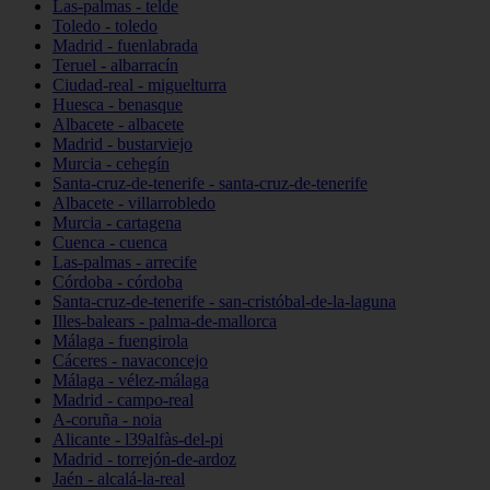
Las-palmas - telde
Toledo - toledo
Madrid - fuenlabrada
Teruel - albarracín
Ciudad-real - miguelturra
Huesca - benasque
Albacete - albacete
Madrid - bustarviejo
Murcia - cehegín
Santa-cruz-de-tenerife - santa-cruz-de-tenerife
Albacete - villarrobledo
Murcia - cartagena
Cuenca - cuenca
Las-palmas - arrecife
Córdoba - córdoba
Santa-cruz-de-tenerife - san-cristóbal-de-la-laguna
Illes-balears - palma-de-mallorca
Málaga - fuengirola
Cáceres - navaconcejo
Málaga - vélez-málaga
Madrid - campo-real
A-coruña - noia
Alicante - l39alfàs-del-pi
Madrid - torrejón-de-ardoz
Jaén - alcalá-la-real