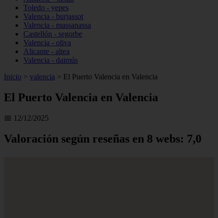
Toledo - yepes
Valencia - burjassot
Valencia - massanassa
Castellón - segorbe
Valencia - oliva
Alicante - altea
Valencia - daimús
Inicio
>
valencia
>
El Puerto Valencia en Valencia
El Puerto Valencia en Valencia
📅 12/12/2025
Valoración según reseñas en 8 webs: 7,0