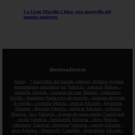
La Gran Muralla China, una maravilla del
mundo moderno
deceroadoce.es
Inicio
7 maravillas del mundo
category
destinos
eventos
monumentos
naturaleza
tag
Valencia - valencia
Málaga -
marbella
Almería - roquetas-de-mar
Madrid - valdemoro
Sevilla - bormujos
Santa-cruz-de-tenerife - santiago-del-teide
A-coruña - a-coruña
Murcia - murcia
Alicante - benidorm
Alicante - finestrat
Almería - mojácar
Alicante - orihuela
Huesca - jaca
Valencia - el-puig-de-santa-maría
Ciudad-real
- picón
Valencia - beniparrell
Valencia - chiva
Murcia -
calasparra
Valencia - burjassot
Valencia - sagunt
Alicante -
alcoi
Asturias - ribadesella
Castellón - benicàssim
Alicante -