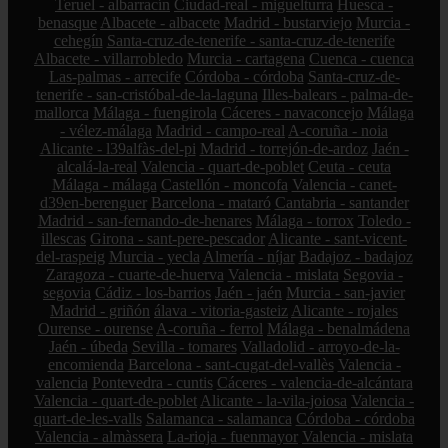
Teruel - albarracín
Ciudad-real - miguelturra
Huesca -
benasque
Albacete - albacete
Madrid - bustarviejo
Murcia -
cehegín
Santa-cruz-de-tenerife - santa-cruz-de-tenerife
Albacete - villarrobledo
Murcia - cartagena
Cuenca - cuenca
Las-palmas - arrecife
Córdoba - córdoba
Santa-cruz-de-
tenerife - san-cristóbal-de-la-laguna
Illes-balears - palma-de-
mallorca
Málaga - fuengirola
Cáceres - navaconcejo
Málaga
- vélez-málaga
Madrid - campo-real
A-coruña - noia
Alicante - l39alfàs-del-pi
Madrid - torrejón-de-ardoz
Jaén -
alcalá-la-real
Valencia - quart-de-poblet
Ceuta - ceuta
Málaga - málaga
Castellón - moncofa
Valencia - canet-
d39en-berenguer
Barcelona - mataró
Cantabria - santander
Madrid - san-fernando-de-henares
Málaga - torrox
Toledo -
illescas
Girona - sant-pere-pescador
Alicante - sant-vicent-
del-raspeig
Murcia - yecla
Almería - níjar
Badajoz - badajoz
Zaragoza - cuarte-de-huerva
Valencia - mislata
Segovia -
segovia
Cádiz - los-barrios
Jaén - jaén
Murcia - san-javier
Madrid - griñón
álava - vitoria-gasteiz
Alicante - rojales
Ourense - ourense
A-coruña - ferrol
Málaga - benalmádena
Jaén - úbeda
Sevilla - tomares
Valladolid - arroyo-de-la-
encomienda
Barcelona - sant-cugat-del-vallès
Valencia -
valencia
Pontevedra - cuntis
Cáceres - valencia-de-alcántara
Valencia - quart-de-poblet
Alicante - la-vila-joiosa
Valencia -
quart-de-les-valls
Salamanca - salamanca
Córdoba - córdoba
Valencia - almàssera
La-rioja - fuenmayor
Valencia - mislata