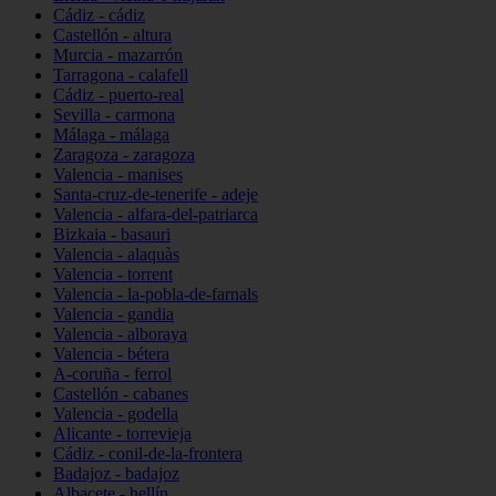
Cádiz - cádiz
Castellón - altura
Murcia - mazarrón
Tarragona - calafell
Cádiz - puerto-real
Sevilla - carmona
Málaga - málaga
Zaragoza - zaragoza
Valencia - manises
Santa-cruz-de-tenerife - adeje
Valencia - alfara-del-patriarca
Bizkaia - basauri
Valencia - alaquàs
Valencia - torrent
Valencia - la-pobla-de-farnals
Valencia - gandia
Valencia - alboraya
Valencia - bétera
A-coruña - ferrol
Castellón - cabanes
Valencia - godella
Alicante - torrevieja
Cádiz - conil-de-la-frontera
Badajoz - badajoz
Albacete - hellín