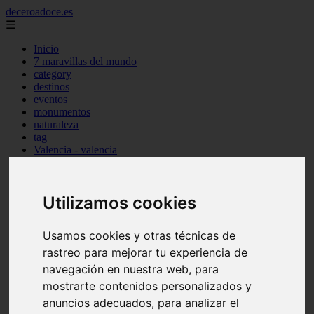
deceroadoce.es
☰
Inicio
7 maravillas del mundo
category
destinos
eventos
monumentos
naturaleza
tag
Valencia - valencia
Málaga - marbella
Almería - roquetas-de-mar
Madrid - valdemoro
Utilizamos cookies
Sevilla - bormujos
Santa-cruz-de-tenerife - santiago-del-teide
A-coruña - a-coruña
Usamos cookies y otras técnicas de
Murcia - murcia
Alicante - benidorm
rastreo para mejorar tu experiencia de
Alicante - finestrat
navegación en nuestra web, para
Almería - mojácar
mostrarte contenidos personalizados y
Alicante - orihuela
Huesca - jaca
anuncios adecuados, para analizar el
Valencia - el-puig-de-santa-maría