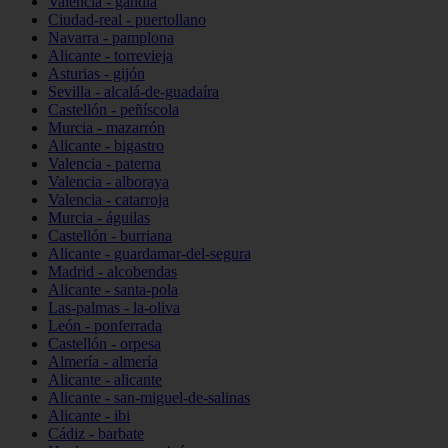
Valencia - gandia
Ciudad-real - puertollano
Navarra - pamplona
Alicante - torrevieja
Asturias - gijón
Sevilla - alcalá-de-guadaíra
Castellón - peñíscola
Murcia - mazarrón
Alicante - bigastro
Valencia - paterna
Valencia - alboraya
Valencia - catarroja
Murcia - águilas
Castellón - burriana
Alicante - guardamar-del-segura
Madrid - alcobendas
Alicante - santa-pola
Las-palmas - la-oliva
León - ponferrada
Castellón - orpesa
Almería - almería
Alicante - alicante
Alicante - san-miguel-de-salinas
Alicante - ibi
Cádiz - barbate