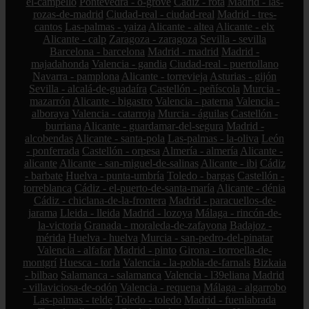
el-campello
Pontevedra - o-grove
Cádiz - rota
Madrid - las-
rozas-de-madrid
Ciudad-real - ciudad-real
Madrid - tres-
cantos
Las-palmas - yaiza
Alicante - altea
Alicante - elx
Alicante - calp
Zaragoza - zaragoza
Sevilla - sevilla
Barcelona - barcelona
Madrid - madrid
Madrid -
majadahonda
Valencia - gandia
Ciudad-real - puertollano
Navarra - pamplona
Alicante - torrevieja
Asturias - gijón
Sevilla - alcalá-de-guadaíra
Castellón - peñíscola
Murcia -
mazarrón
Alicante - bigastro
Valencia - paterna
Valencia -
alboraya
Valencia - catarroja
Murcia - águilas
Castellón -
burriana
Alicante - guardamar-del-segura
Madrid -
alcobendas
Alicante - santa-pola
Las-palmas - la-oliva
León
- ponferrada
Castellón - orpesa
Almería - almería
Alicante -
alicante
Alicante - san-miguel-de-salinas
Alicante - ibi
Cádiz
- barbate
Huelva - punta-umbría
Toledo - bargas
Castellón -
torreblanca
Cádiz - el-puerto-de-santa-maría
Alicante - dénia
Cádiz - chiclana-de-la-frontera
Madrid - paracuellos-de-
jarama
Lleida - lleida
Madrid - lozoya
Málaga - rincón-de-
la-victoria
Granada - moraleda-de-zafayona
Badajoz -
mérida
Huelva - huelva
Murcia - san-pedro-del-pinatar
Valencia - alfafar
Madrid - pinto
Girona - torroella-de-
montgrí
Huesca - torla
Valencia - la-pobla-de-farnals
Bizkaia
- bilbao
Salamanca - salamanca
Valencia - l39eliana
Madrid
- villaviciosa-de-odón
Valencia - requena
Málaga - algarrobo
Las-palmas - telde
Toledo - toledo
Madrid - fuenlabrada