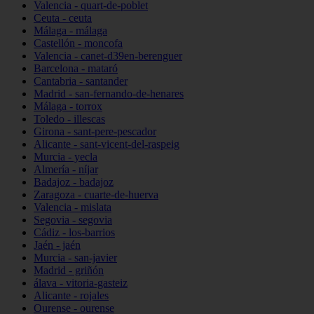
Valencia - quart-de-poblet
Ceuta - ceuta
Málaga - málaga
Castellón - moncofa
Valencia - canet-d39en-berenguer
Barcelona - mataró
Cantabria - santander
Madrid - san-fernando-de-henares
Málaga - torrox
Toledo - illescas
Girona - sant-pere-pescador
Alicante - sant-vicent-del-raspeig
Murcia - yecla
Almería - níjar
Badajoz - badajoz
Zaragoza - cuarte-de-huerva
Valencia - mislata
Segovia - segovia
Cádiz - los-barrios
Jaén - jaén
Murcia - san-javier
Madrid - griñón
álava - vitoria-gasteiz
Alicante - rojales
Ourense - ourense