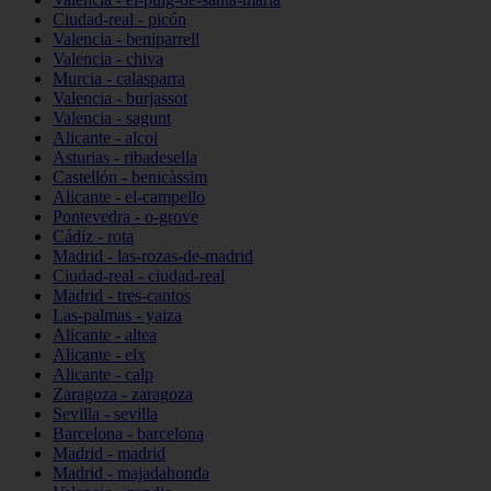
Ciudad-real - picón
Valencia - beniparrell
Valencia - chiva
Murcia - calasparra
Valencia - burjassot
Valencia - sagunt
Alicante - alcoi
Asturias - ribadesella
Castellón - benicàssim
Alicante - el-campello
Pontevedra - o-grove
Cádiz - rota
Madrid - las-rozas-de-madrid
Ciudad-real - ciudad-real
Madrid - tres-cantos
Las-palmas - yaiza
Alicante - altea
Alicante - elx
Alicante - calp
Zaragoza - zaragoza
Sevilla - sevilla
Barcelona - barcelona
Madrid - madrid
Madrid - majadahonda