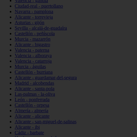
Valencia - gandia
Ciudad-real - puertollano
Navarra - pamplona
Alicante - torrevieja
Asturias - gijón
Sevilla - alcalá-de-guadaíra
Castellón - peñíscola
Murcia - mazarrón
Alicante - bigastro
Valencia - paterna
Valencia - alboraya
Valencia - catarroja
Murcia - águilas
Castellón - burriana
Alicante - guardamar-del-segura
Madrid - alcobendas
Alicante - santa-pola
Las-palmas - la-oliva
León - ponferrada
Castellón - orpesa
Almería - almería
Alicante - alicante
Alicante - san-miguel-de-salinas
Alicante - ibi
Cádiz - barbate