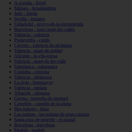
A-coruña - ferrol
Málaga - benalmádena
Jaén - úbeda
Sevilla - tomares
Valladolid - arroyo-de-la-encomienda
Barcelona - sant-cugat-del-vallès
Valencia - valencia
Pontevedra - cuntis
Cáceres - valencia-de-alcántara
Valencia - quart-de-poblet
Alicante - la-vila-joiosa
Valencia - quart-de-les-valls
Salamanca - salamanca
Córdoba - córdoba
Valencia - almàssera
La-rioja - fuenmayor
Valencia - mislata
Albacete - almansa
Girona - torroella-de-montgrí
Castellón - castelló-de-la-plana
Illes-balears - ibiza
Las-palmas - las-palmas-de-gran-canaria
Santa-cruz-de-tenerife - el-sauzal
Barcelona - barcelona
Madrid - madrid