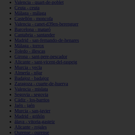
Valencia - quart-de-poblet
Ceuta - ceuta
Málaga - málaga
Castellón - moncofa
Valencia - canet-d39en-berenguer
Barcelona - mataró
Cantabria - santander
Madrid - san-fernando-de-henares
Málaga - torrox
Toledo - illescas
Girona - sant-pere-pescador
Alicante - sant-vicent-del-raspeig
Murcia - yecla
Almería - níjar
Badajoz - badajoz
Zaragoza - cuarte-de-huerva
Valencia - mislata
Segovia - segovia
Cádiz - los-barrios
Jaén - jaén
Murcia - san-javier
Madrid - griñón
álava - vitoria-gasteiz
Alicante - rojales
Ourense - ourense