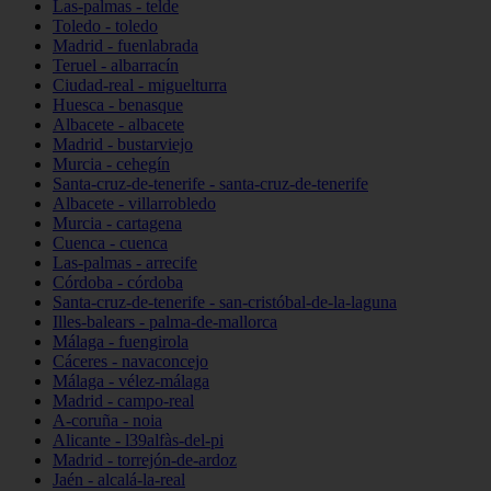
Las-palmas - telde
Toledo - toledo
Madrid - fuenlabrada
Teruel - albarracín
Ciudad-real - miguelturra
Huesca - benasque
Albacete - albacete
Madrid - bustarviejo
Murcia - cehegín
Santa-cruz-de-tenerife - santa-cruz-de-tenerife
Albacete - villarrobledo
Murcia - cartagena
Cuenca - cuenca
Las-palmas - arrecife
Córdoba - córdoba
Santa-cruz-de-tenerife - san-cristóbal-de-la-laguna
Illes-balears - palma-de-mallorca
Málaga - fuengirola
Cáceres - navaconcejo
Málaga - vélez-málaga
Madrid - campo-real
A-coruña - noia
Alicante - l39alfàs-del-pi
Madrid - torrejón-de-ardoz
Jaén - alcalá-la-real