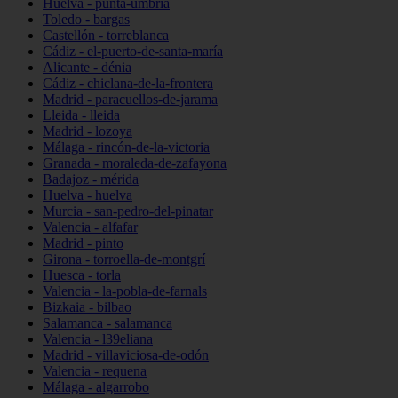
Huelva - punta-umbría
Toledo - bargas
Castellón - torreblanca
Cádiz - el-puerto-de-santa-maría
Alicante - dénia
Cádiz - chiclana-de-la-frontera
Madrid - paracuellos-de-jarama
Lleida - lleida
Madrid - lozoya
Málaga - rincón-de-la-victoria
Granada - moraleda-de-zafayona
Badajoz - mérida
Huelva - huelva
Murcia - san-pedro-del-pinatar
Valencia - alfafar
Madrid - pinto
Girona - torroella-de-montgrí
Huesca - torla
Valencia - la-pobla-de-farnals
Bizkaia - bilbao
Salamanca - salamanca
Valencia - l39eliana
Madrid - villaviciosa-de-odón
Valencia - requena
Málaga - algarrobo