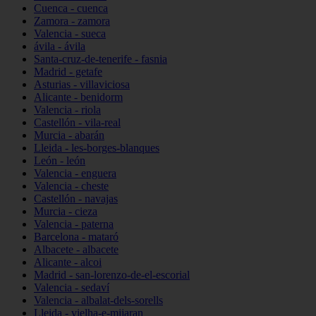
Cuenca - cuenca
Zamora - zamora
Valencia - sueca
ávila - ávila
Santa-cruz-de-tenerife - fasnia
Madrid - getafe
Asturias - villaviciosa
Alicante - benidorm
Valencia - riola
Castellón - vila-real
Murcia - abarán
Lleida - les-borges-blanques
León - león
Valencia - enguera
Valencia - cheste
Castellón - navajas
Murcia - cieza
Valencia - paterna
Barcelona - mataró
Albacete - albacete
Alicante - alcoi
Madrid - san-lorenzo-de-el-escorial
Valencia - sedaví
Valencia - albalat-dels-sorells
Lleida - vielha-e-mijaran