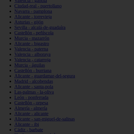
Valencia - gandia
Ciudad-real - puertollano
Navarra - pamplona
Alicante - torrevieja
Asturias - gijón
Sevilla - alcalá-de-guadaíra
Castellón - peñíscola
Murcia - mazarrón
Alicante - bigastro
Valencia - paterna
Valencia - alboraya
Valencia - catarroja
Murcia - águilas
Castellón - burriana
Alicante - guardamar-del-segura
Madrid - alcobendas
Alicante - santa-pola
Las-palmas - la-oliva
León - ponferrada
Castellón - orpesa
Almería - almería
Alicante - alicante
Alicante - san-miguel-de-salinas
Alicante - ibi
Cádiz - barbate