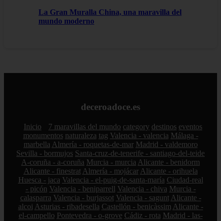
La Gran Muralla China, una maravilla del
mundo moderno
deceroadoce.es
Inicio
7 maravillas del mundo
category
destinos
eventos
monumentos
naturaleza
tag
Valencia - valencia
Málaga -
marbella
Almería - roquetas-de-mar
Madrid - valdemoro
Sevilla - bormujos
Santa-cruz-de-tenerife - santiago-del-teide
A-coruña - a-coruña
Murcia - murcia
Alicante - benidorm
Alicante - finestrat
Almería - mojácar
Alicante - orihuela
Huesca - jaca
Valencia - el-puig-de-santa-maría
Ciudad-real
- picón
Valencia - beniparrell
Valencia - chiva
Murcia -
calasparra
Valencia - burjassot
Valencia - sagunt
Alicante -
alcoi
Asturias - ribadesella
Castellón - benicàssim
Alicante -
el-campello
Pontevedra - o-grove
Cádiz - rota
Madrid - las-