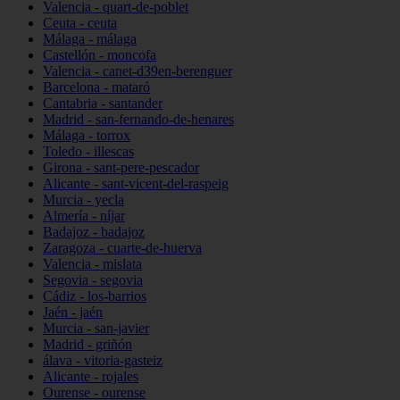
Valencia - quart-de-poblet
Ceuta - ceuta
Málaga - málaga
Castellón - moncofa
Valencia - canet-d39en-berenguer
Barcelona - mataró
Cantabria - santander
Madrid - san-fernando-de-henares
Málaga - torrox
Toledo - illescas
Girona - sant-pere-pescador
Alicante - sant-vicent-del-raspeig
Murcia - yecla
Almería - níjar
Badajoz - badajoz
Zaragoza - cuarte-de-huerva
Valencia - mislata
Segovia - segovia
Cádiz - los-barrios
Jaén - jaén
Murcia - san-javier
Madrid - griñón
álava - vitoria-gasteiz
Alicante - rojales
Ourense - ourense