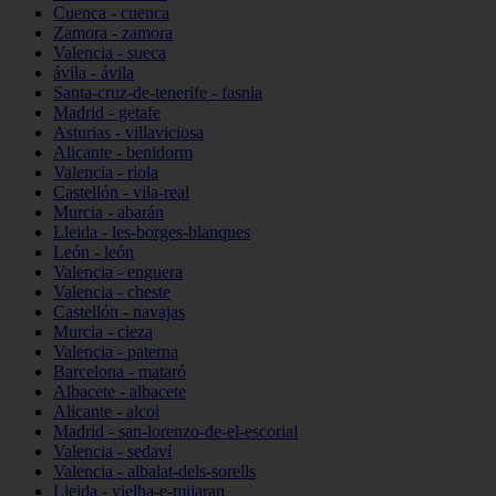
Cuenca - cuenca
Zamora - zamora
Valencia - sueca
ávila - ávila
Santa-cruz-de-tenerife - fasnia
Madrid - getafe
Asturias - villaviciosa
Alicante - benidorm
Valencia - riola
Castellón - vila-real
Murcia - abarán
Lleida - les-borges-blanques
León - león
Valencia - enguera
Valencia - cheste
Castellón - navajas
Murcia - cieza
Valencia - paterna
Barcelona - mataró
Albacete - albacete
Alicante - alcoi
Madrid - san-lorenzo-de-el-escorial
Valencia - sedaví
Valencia - albalat-dels-sorells
Lleida - vielha-e-mijaran