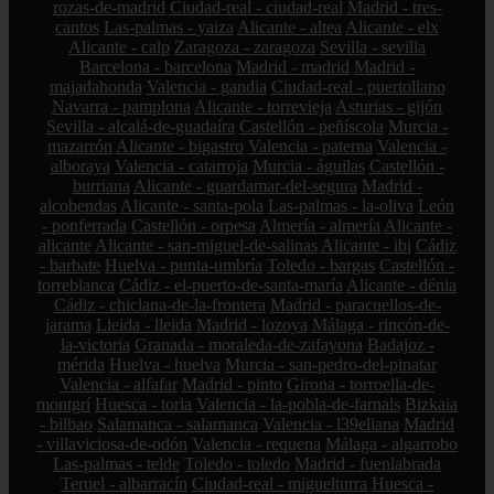
rozas-de-madrid
Ciudad-real - ciudad-real
Madrid - tres-
cantos
Las-palmas - yaiza
Alicante - altea
Alicante - elx
Alicante - calp
Zaragoza - zaragoza
Sevilla - sevilla
Barcelona - barcelona
Madrid - madrid
Madrid -
majadahonda
Valencia - gandia
Ciudad-real - puertollano
Navarra - pamplona
Alicante - torrevieja
Asturias - gijón
Sevilla - alcalá-de-guadaíra
Castellón - peñíscola
Murcia -
mazarrón
Alicante - bigastro
Valencia - paterna
Valencia -
alboraya
Valencia - catarroja
Murcia - águilas
Castellón -
burriana
Alicante - guardamar-del-segura
Madrid -
alcobendas
Alicante - santa-pola
Las-palmas - la-oliva
León
- ponferrada
Castellón - orpesa
Almería - almería
Alicante -
alicante
Alicante - san-miguel-de-salinas
Alicante - ibi
Cádiz
- barbate
Huelva - punta-umbría
Toledo - bargas
Castellón -
torreblanca
Cádiz - el-puerto-de-santa-maría
Alicante - dénia
Cádiz - chiclana-de-la-frontera
Madrid - paracuellos-de-
jarama
Lleida - lleida
Madrid - lozoya
Málaga - rincón-de-
la-victoria
Granada - moraleda-de-zafayona
Badajoz -
mérida
Huelva - huelva
Murcia - san-pedro-del-pinatar
Valencia - alfafar
Madrid - pinto
Girona - torroella-de-
montgrí
Huesca - torla
Valencia - la-pobla-de-farnals
Bizkaia
- bilbao
Salamanca - salamanca
Valencia - l39eliana
Madrid
- villaviciosa-de-odón
Valencia - requena
Málaga - algarrobo
Las-palmas - telde
Toledo - toledo
Madrid - fuenlabrada
Teruel - albarracín
Ciudad-real - miguelturra
Huesca -