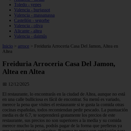
Toledo - yepes
Valencia - burjassot
Valencia - massanassa
Castellón - segorbe
Valencia - oliva
Alicante - altea
Valencia - daimús
Inicio
>
arroce
>
Freiduria Arroceria Casa Del Jamon, Altea en
Altea
Freiduria Arroceria Casa Del Jamon,
Altea en Altea
📅 12/12/2025
El restaurante, lo encontrarás en la ciudad de Altea, aunque no está
en una calle bulliciosa es fácil de encontrar. Su menú es variado,
merece la pena que visites el restaurante si te gusta la comida otras
cocinas españolas, todos recomiendan pedir pescado. La puntuación
media es de 6.7, te sorprenderá gratamente los precios de este
restaurante, sus precios no son superiores a la media y su comida
merece mucho la pena, podrás pagar de la forma que prefieras ya
que aceptan tarjeta o efectivo. Reserva tu mesa con antelación para