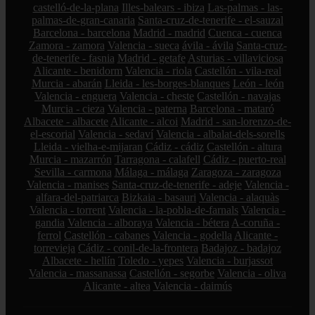
castelló-de-la-plana
Illes-balears - ibiza
Las-palmas - las-
palmas-de-gran-canaria
Santa-cruz-de-tenerife - el-sauzal
Barcelona - barcelona
Madrid - madrid
Cuenca - cuenca
Zamora - zamora
Valencia - sueca
ávila - ávila
Santa-cruz-
de-tenerife - fasnia
Madrid - getafe
Asturias - villaviciosa
Alicante - benidorm
Valencia - riola
Castellón - vila-real
Murcia - abarán
Lleida - les-borges-blanques
León - león
Valencia - enguera
Valencia - cheste
Castellón - navajas
Murcia - cieza
Valencia - paterna
Barcelona - mataró
Albacete - albacete
Alicante - alcoi
Madrid - san-lorenzo-de-
el-escorial
Valencia - sedaví
Valencia - albalat-dels-sorells
Lleida - vielha-e-mijaran
Cádiz - cádiz
Castellón - altura
Murcia - mazarrón
Tarragona - calafell
Cádiz - puerto-real
Sevilla - carmona
Málaga - málaga
Zaragoza - zaragoza
Valencia - manises
Santa-cruz-de-tenerife - adeje
Valencia -
alfara-del-patriarca
Bizkaia - basauri
Valencia - alaquàs
Valencia - torrent
Valencia - la-pobla-de-farnals
Valencia -
gandia
Valencia - alboraya
Valencia - bétera
A-coruña -
ferrol
Castellón - cabanes
Valencia - godella
Alicante -
torrevieja
Cádiz - conil-de-la-frontera
Badajoz - badajoz
Albacete - hellín
Toledo - yepes
Valencia - burjassot
Valencia - massanassa
Castellón - segorbe
Valencia - oliva
Alicante - altea
Valencia - daimús