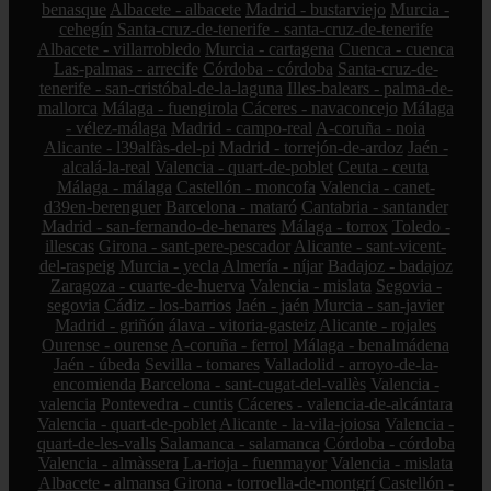
benasque
Albacete - albacete
Madrid - bustarviejo
Murcia -
cehegín
Santa-cruz-de-tenerife - santa-cruz-de-tenerife
Albacete - villarrobledo
Murcia - cartagena
Cuenca - cuenca
Las-palmas - arrecife
Córdoba - córdoba
Santa-cruz-de-
tenerife - san-cristóbal-de-la-laguna
Illes-balears - palma-de-
mallorca
Málaga - fuengirola
Cáceres - navaconcejo
Málaga
- vélez-málaga
Madrid - campo-real
A-coruña - noia
Alicante - l39alfàs-del-pi
Madrid - torrejón-de-ardoz
Jaén -
alcalá-la-real
Valencia - quart-de-poblet
Ceuta - ceuta
Málaga - málaga
Castellón - moncofa
Valencia - canet-
d39en-berenguer
Barcelona - mataró
Cantabria - santander
Madrid - san-fernando-de-henares
Málaga - torrox
Toledo -
illescas
Girona - sant-pere-pescador
Alicante - sant-vicent-
del-raspeig
Murcia - yecla
Almería - níjar
Badajoz - badajoz
Zaragoza - cuarte-de-huerva
Valencia - mislata
Segovia -
segovia
Cádiz - los-barrios
Jaén - jaén
Murcia - san-javier
Madrid - griñón
álava - vitoria-gasteiz
Alicante - rojales
Ourense - ourense
A-coruña - ferrol
Málaga - benalmádena
Jaén - úbeda
Sevilla - tomares
Valladolid - arroyo-de-la-
encomienda
Barcelona - sant-cugat-del-vallès
Valencia -
valencia
Pontevedra - cuntis
Cáceres - valencia-de-alcántara
Valencia - quart-de-poblet
Alicante - la-vila-joiosa
Valencia -
quart-de-les-valls
Salamanca - salamanca
Córdoba - córdoba
Valencia - almàssera
La-rioja - fuenmayor
Valencia - mislata
Albacete - almansa
Girona - torroella-de-montgrí
Castellón -