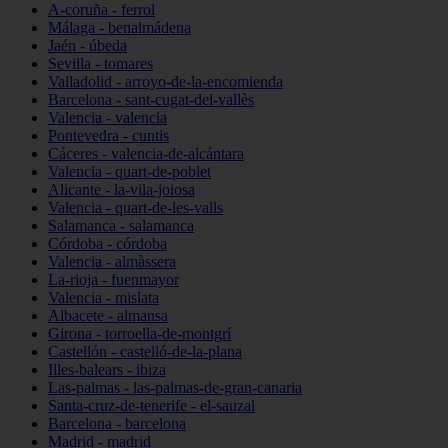
A-coruña - ferrol
Málaga - benalmádena
Jaén - úbeda
Sevilla - tomares
Valladolid - arroyo-de-la-encomienda
Barcelona - sant-cugat-del-vallès
Valencia - valencia
Pontevedra - cuntis
Cáceres - valencia-de-alcántara
Valencia - quart-de-poblet
Alicante - la-vila-joiosa
Valencia - quart-de-les-valls
Salamanca - salamanca
Córdoba - córdoba
Valencia - almàssera
La-rioja - fuenmayor
Valencia - mislata
Albacete - almansa
Girona - torroella-de-montgrí
Castellón - castelló-de-la-plana
Illes-balears - ibiza
Las-palmas - las-palmas-de-gran-canaria
Santa-cruz-de-tenerife - el-sauzal
Barcelona - barcelona
Madrid - madrid