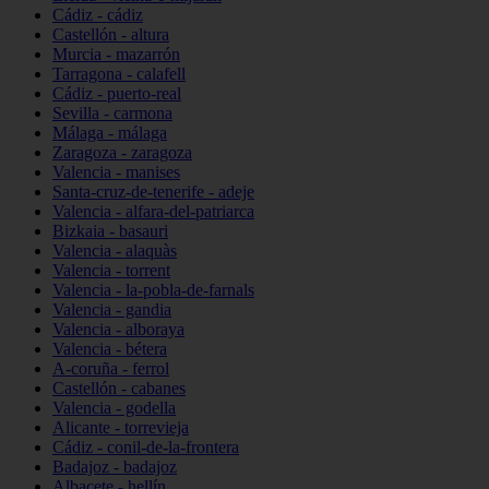
Cádiz - cádiz
Castellón - altura
Murcia - mazarrón
Tarragona - calafell
Cádiz - puerto-real
Sevilla - carmona
Málaga - málaga
Zaragoza - zaragoza
Valencia - manises
Santa-cruz-de-tenerife - adeje
Valencia - alfara-del-patriarca
Bizkaia - basauri
Valencia - alaquàs
Valencia - torrent
Valencia - la-pobla-de-farnals
Valencia - gandia
Valencia - alboraya
Valencia - bétera
A-coruña - ferrol
Castellón - cabanes
Valencia - godella
Alicante - torrevieja
Cádiz - conil-de-la-frontera
Badajoz - badajoz
Albacete - hellín