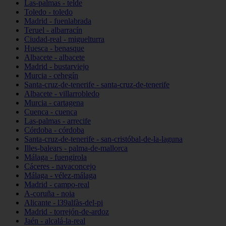
Las-palmas - telde
Toledo - toledo
Madrid - fuenlabrada
Teruel - albarracín
Ciudad-real - miguelturra
Huesca - benasque
Albacete - albacete
Madrid - bustarviejo
Murcia - cehegín
Santa-cruz-de-tenerife - santa-cruz-de-tenerife
Albacete - villarrobledo
Murcia - cartagena
Cuenca - cuenca
Las-palmas - arrecife
Córdoba - córdoba
Santa-cruz-de-tenerife - san-cristóbal-de-la-laguna
Illes-balears - palma-de-mallorca
Málaga - fuengirola
Cáceres - navaconcejo
Málaga - vélez-málaga
Madrid - campo-real
A-coruña - noia
Alicante - l39alfàs-del-pi
Madrid - torrejón-de-ardoz
Jaén - alcalá-la-real