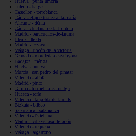
Huelva - punta-umbría
Toledo - bargas
Castellón - torreblanca
Cádiz - el-puerto-de-santa-maría
Alicante - dénia
Cádiz - chiclana-de-la-frontera
Madrid - paracuellos-de-jarama
Lleida - lleida
Madrid - lozoya
Málaga - rincón-de-la-victoria
Granada - moraleda-de-zafayona
Badajoz - mérida
Huelva - huelva
Murcia - san-pedro-del-pinatar
Valencia - alfafar
Madrid - pinto
Girona - torroella-de-montgrí
Huesca - torla
Valencia - la-pobla-de-farnals
Bizkaia - bilbao
Salamanca - salamanca
Valencia - l39eliana
Madrid - villaviciosa-de-odón
Valencia - requena
Málaga - algarrobo