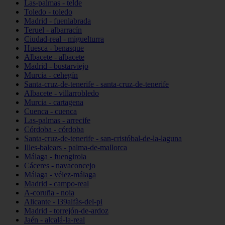
Las-palmas - telde
Toledo - toledo
Madrid - fuenlabrada
Teruel - albarracín
Ciudad-real - miguelturra
Huesca - benasque
Albacete - albacete
Madrid - bustarviejo
Murcia - cehegín
Santa-cruz-de-tenerife - santa-cruz-de-tenerife
Albacete - villarrobledo
Murcia - cartagena
Cuenca - cuenca
Las-palmas - arrecife
Córdoba - córdoba
Santa-cruz-de-tenerife - san-cristóbal-de-la-laguna
Illes-balears - palma-de-mallorca
Málaga - fuengirola
Cáceres - navaconcejo
Málaga - vélez-málaga
Madrid - campo-real
A-coruña - noia
Alicante - l39alfàs-del-pi
Madrid - torrejón-de-ardoz
Jaén - alcalá-la-real