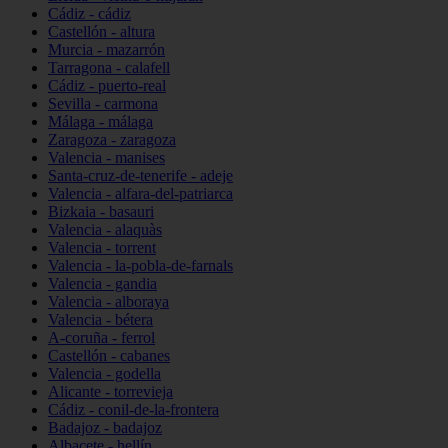
Cádiz - cádiz
Castellón - altura
Murcia - mazarrón
Tarragona - calafell
Cádiz - puerto-real
Sevilla - carmona
Málaga - málaga
Zaragoza - zaragoza
Valencia - manises
Santa-cruz-de-tenerife - adeje
Valencia - alfara-del-patriarca
Bizkaia - basauri
Valencia - alaquàs
Valencia - torrent
Valencia - la-pobla-de-farnals
Valencia - gandia
Valencia - alboraya
Valencia - bétera
A-coruña - ferrol
Castellón - cabanes
Valencia - godella
Alicante - torrevieja
Cádiz - conil-de-la-frontera
Badajoz - badajoz
Albacete - hellín