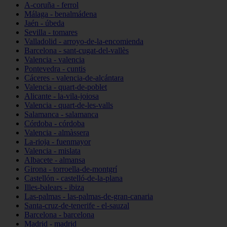
A-coruña - ferrol
Málaga - benalmádena
Jaén - úbeda
Sevilla - tomares
Valladolid - arroyo-de-la-encomienda
Barcelona - sant-cugat-del-vallès
Valencia - valencia
Pontevedra - cuntis
Cáceres - valencia-de-alcántara
Valencia - quart-de-poblet
Alicante - la-vila-joiosa
Valencia - quart-de-les-valls
Salamanca - salamanca
Córdoba - córdoba
Valencia - almàssera
La-rioja - fuenmayor
Valencia - mislata
Albacete - almansa
Girona - torroella-de-montgrí
Castellón - castelló-de-la-plana
Illes-balears - ibiza
Las-palmas - las-palmas-de-gran-canaria
Santa-cruz-de-tenerife - el-sauzal
Barcelona - barcelona
Madrid - madrid