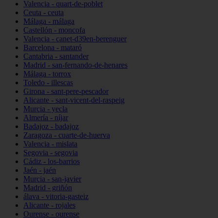
Valencia - quart-de-poblet
Ceuta - ceuta
Málaga - málaga
Castellón - moncofa
Valencia - canet-d39en-berenguer
Barcelona - mataró
Cantabria - santander
Madrid - san-fernando-de-henares
Málaga - torrox
Toledo - illescas
Girona - sant-pere-pescador
Alicante - sant-vicent-del-raspeig
Murcia - yecla
Almería - níjar
Badajoz - badajoz
Zaragoza - cuarte-de-huerva
Valencia - mislata
Segovia - segovia
Cádiz - los-barrios
Jaén - jaén
Murcia - san-javier
Madrid - griñón
álava - vitoria-gasteiz
Alicante - rojales
Ourense - ourense