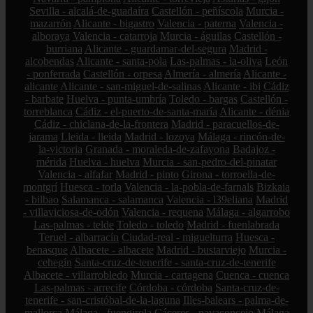
Sevilla - alcalá-de-guadaíra
Castellón - peñíscola
Murcia -
mazarrón
Alicante - bigastro
Valencia - paterna
Valencia -
alboraya
Valencia - catarroja
Murcia - águilas
Castellón -
burriana
Alicante - guardamar-del-segura
Madrid -
alcobendas
Alicante - santa-pola
Las-palmas - la-oliva
León
- ponferrada
Castellón - orpesa
Almería - almería
Alicante -
alicante
Alicante - san-miguel-de-salinas
Alicante - ibi
Cádiz
- barbate
Huelva - punta-umbría
Toledo - bargas
Castellón -
torreblanca
Cádiz - el-puerto-de-santa-maría
Alicante - dénia
Cádiz - chiclana-de-la-frontera
Madrid - paracuellos-de-
jarama
Lleida - lleida
Madrid - lozoya
Málaga - rincón-de-
la-victoria
Granada - moraleda-de-zafayona
Badajoz -
mérida
Huelva - huelva
Murcia - san-pedro-del-pinatar
Valencia - alfafar
Madrid - pinto
Girona - torroella-de-
montgrí
Huesca - torla
Valencia - la-pobla-de-farnals
Bizkaia
- bilbao
Salamanca - salamanca
Valencia - l39eliana
Madrid
- villaviciosa-de-odón
Valencia - requena
Málaga - algarrobo
Las-palmas - telde
Toledo - toledo
Madrid - fuenlabrada
Teruel - albarracín
Ciudad-real - miguelturra
Huesca -
benasque
Albacete - albacete
Madrid - bustarviejo
Murcia -
cehegín
Santa-cruz-de-tenerife - santa-cruz-de-tenerife
Albacete - villarrobledo
Murcia - cartagena
Cuenca - cuenca
Las-palmas - arrecife
Córdoba - córdoba
Santa-cruz-de-
tenerife - san-cristóbal-de-la-laguna
Illes-balears - palma-de-
mallorca
Málaga - fuengirola
Cáceres - navaconcejo
Málaga