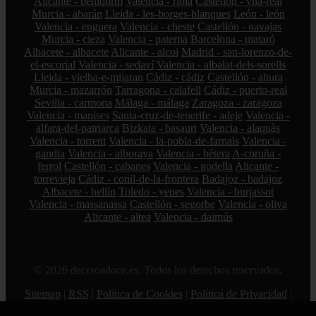
Alicante - benidorm
Valencia - riola
Castellón - vila-real
Murcia - abarán
Lleida - les-borges-blanques
León - león
Valencia - enguera
Valencia - cheste
Castellón - navajas
Murcia - cieza
Valencia - paterna
Barcelona - mataró
Albacete - albacete
Alicante - alcoi
Madrid - san-lorenzo-de-
el-escorial
Valencia - sedaví
Valencia - albalat-dels-sorells
Lleida - vielha-e-mijaran
Cádiz - cádiz
Castellón - altura
Murcia - mazarrón
Tarragona - calafell
Cádiz - puerto-real
Sevilla - carmona
Málaga - málaga
Zaragoza - zaragoza
Valencia - manises
Santa-cruz-de-tenerife - adeje
Valencia -
alfara-del-patriarca
Bizkaia - basauri
Valencia - alaquàs
Valencia - torrent
Valencia - la-pobla-de-farnals
Valencia -
gandia
Valencia - alboraya
Valencia - bétera
A-coruña -
ferrol
Castellón - cabanes
Valencia - godella
Alicante -
torrevieja
Cádiz - conil-de-la-frontera
Badajoz - badajoz
Albacete - hellín
Toledo - yepes
Valencia - burjassot
Valencia - massanassa
Castellón - segorbe
Valencia - oliva
Alicante - altea
Valencia - daimús
© 2026 deceroadoce.es. Todos los derechos reservados.
Sitemap
|
RSS
|
Política de Cookies
|
Política de Privacidad
|
Aviso legal
|
Contacto
|
Creado por 0lemiswebs SEO y