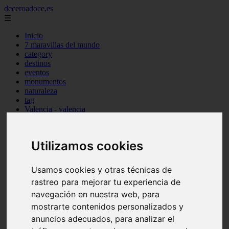
deceroadoce.es
☰
Inicio
7 maravillas del mundo
category
destinos
eventos
monumentos
naturaleza
tag
Valencia - valencia
Málaga - marbella
Almería - roquetas-de-mar
Madrid - valdemoro
Utilizamos cookies
Sevilla - bormujos
Santa-cruz-de-tenerife - santiago-del-teide
A-coruña - a-coruña
Usamos cookies y otras técnicas de
Murcia - murcia
rastreo para mejorar tu experiencia de
Alicante - benidorm
Alicante - finestrat
navegación en nuestra web, para
Almería - mojácar
mostrarte contenidos personalizados y
Alicante - orihuela
anuncios adecuados, para analizar el
Huesca - jaca
Valencia - el-puig-de-santa-maría