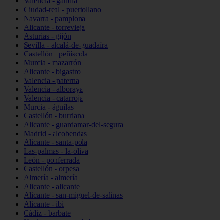
Valencia - gandia
Ciudad-real - puertollano
Navarra - pamplona
Alicante - torrevieja
Asturias - gijón
Sevilla - alcalá-de-guadaíra
Castellón - peñíscola
Murcia - mazarrón
Alicante - bigastro
Valencia - paterna
Valencia - alboraya
Valencia - catarroja
Murcia - águilas
Castellón - burriana
Alicante - guardamar-del-segura
Madrid - alcobendas
Alicante - santa-pola
Las-palmas - la-oliva
León - ponferrada
Castellón - orpesa
Almería - almería
Alicante - alicante
Alicante - san-miguel-de-salinas
Alicante - ibi
Cádiz - barbate