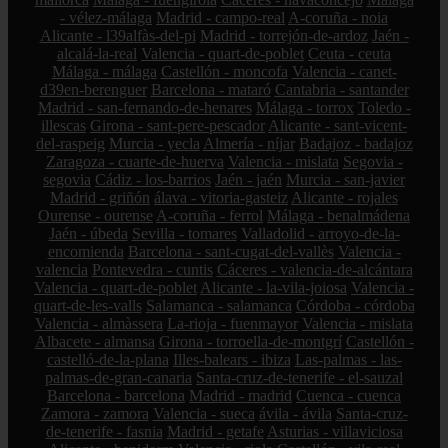
- vélez-málaga
Madrid - campo-real
A-coruña - noia
Alicante - l39alfàs-del-pi
Madrid - torrejón-de-ardoz
Jaén -
alcalá-la-real
Valencia - quart-de-poblet
Ceuta - ceuta
Málaga - málaga
Castellón - moncofa
Valencia - canet-
d39en-berenguer
Barcelona - mataró
Cantabria - santander
Madrid - san-fernando-de-henares
Málaga - torrox
Toledo -
illescas
Girona - sant-pere-pescador
Alicante - sant-vicent-
del-raspeig
Murcia - yecla
Almería - níjar
Badajoz - badajoz
Zaragoza - cuarte-de-huerva
Valencia - mislata
Segovia -
segovia
Cádiz - los-barrios
Jaén - jaén
Murcia - san-javier
Madrid - griñón
álava - vitoria-gasteiz
Alicante - rojales
Ourense - ourense
A-coruña - ferrol
Málaga - benalmádena
Jaén - úbeda
Sevilla - tomares
Valladolid - arroyo-de-la-
encomienda
Barcelona - sant-cugat-del-vallès
Valencia -
valencia
Pontevedra - cuntis
Cáceres - valencia-de-alcántara
Valencia - quart-de-poblet
Alicante - la-vila-joiosa
Valencia -
quart-de-les-valls
Salamanca - salamanca
Córdoba - córdoba
Valencia - almàssera
La-rioja - fuenmayor
Valencia - mislata
Albacete - almansa
Girona - torroella-de-montgrí
Castellón -
castelló-de-la-plana
Illes-balears - ibiza
Las-palmas - las-
palmas-de-gran-canaria
Santa-cruz-de-tenerife - el-sauzal
Barcelona - barcelona
Madrid - madrid
Cuenca - cuenca
Zamora - zamora
Valencia - sueca
ávila - ávila
Santa-cruz-
de-tenerife - fasnia
Madrid - getafe
Asturias - villaviciosa