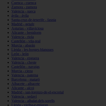
Cuenca - cuenca
Zamora - zamora
Valencia - sueca
ávila - ávila
Santa-cruz-de-tenerife - fasnia
Madrid - getafe
Asturias - villaviciosa
Alicante - benidorm
Valencia - riola
Castellón - vila-real
Murcia - abarán
Lleida - les-borges-blanques
León - león
Valencia - enguera
Valencia - cheste
Castellón - navajas
Murcia - cieza
Valencia - paterna
Barcelona - mataró
Albacete - albacete
Alicante - alcoi
Madrid - san-lorenzo-de-el-escorial
Valencia - sedaví
Valencia - albalat-dels-sorells
Lleida - vielha-e-mijaran