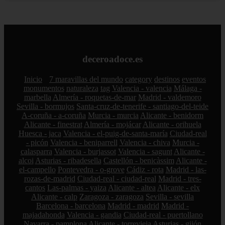
deceroadoce.es
Inicio
7 maravillas del mundo
category
destinos
eventos
monumentos
naturaleza
tag
Valencia - valencia
Málaga -
marbella
Almería - roquetas-de-mar
Madrid - valdemoro
Sevilla - bormujos
Santa-cruz-de-tenerife - santiago-del-teide
A-coruña - a-coruña
Murcia - murcia
Alicante - benidorm
Alicante - finestrat
Almería - mojácar
Alicante - orihuela
Huesca - jaca
Valencia - el-puig-de-santa-maría
Ciudad-real
- picón
Valencia - beniparrell
Valencia - chiva
Murcia -
calasparra
Valencia - burjassot
Valencia - sagunt
Alicante -
alcoi
Asturias - ribadesella
Castellón - benicàssim
Alicante -
el-campello
Pontevedra - o-grove
Cádiz - rota
Madrid - las-
rozas-de-madrid
Ciudad-real - ciudad-real
Madrid - tres-
cantos
Las-palmas - yaiza
Alicante - altea
Alicante - elx
Alicante - calp
Zaragoza - zaragoza
Sevilla - sevilla
Barcelona - barcelona
Madrid - madrid
Madrid -
majadahonda
Valencia - gandia
Ciudad-real - puertollano
Navarra - pamplona
Alicante - torrevieja
Asturias - gijón