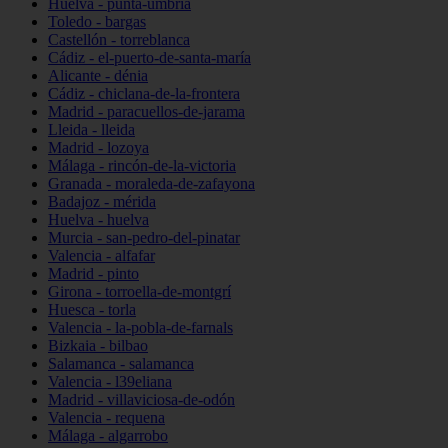
Huelva - punta-umbría
Toledo - bargas
Castellón - torreblanca
Cádiz - el-puerto-de-santa-maría
Alicante - dénia
Cádiz - chiclana-de-la-frontera
Madrid - paracuellos-de-jarama
Lleida - lleida
Madrid - lozoya
Málaga - rincón-de-la-victoria
Granada - moraleda-de-zafayona
Badajoz - mérida
Huelva - huelva
Murcia - san-pedro-del-pinatar
Valencia - alfafar
Madrid - pinto
Girona - torroella-de-montgrí
Huesca - torla
Valencia - la-pobla-de-farnals
Bizkaia - bilbao
Salamanca - salamanca
Valencia - l39eliana
Madrid - villaviciosa-de-odón
Valencia - requena
Málaga - algarrobo