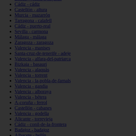
Cádiz - cádiz
Castellón - altura
Murcia - mazarrón
Tarragona - calafell
Cádiz - puerto-real
Sevilla - carmona
Málaga - málaga
Zaragoza - zaragoza
Valencia - manises
Santa-cruz-de-tenerife - adeje
Valencia - alfara-del-patriarca
Bizkaia - basauri
Valencia - alaquàs
Valencia - torrent
Valencia - la-pobla-de-farnals
Valencia - gandia
Valencia - alboraya
Valencia - bétera
A-coruña - ferrol
Castellón - cabanes
Valencia - godella
Alicante - torrevieja
Cádiz - conil-de-la-frontera
Badajoz - badajoz
Albacete - hellín