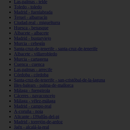
Las-palmas - telde
Toledo - toledo
Madrid - fuenlabrada
Teruel - albarracín
Ciudad-real - miguelturra
Huesca - benasque
Albacete - albacete
Madrid - bustarviejo
Murcia - cehegín
Santa-cruz-de-tenerife - santa-cruz-de-tenerife
Albacete - villarrobledo
Murcia - cartagena
Cuenca - cuenca
Las-palmas - arrecife
Córdoba - córdoba
Santa-cruz-de-tenerife - san-cristóbal-de-la-laguna
Illes-balears - palma-de-mallorca
Málaga - fuengirola
Cáceres - navaconcejo
Málaga - vélez-málaga
Madrid - campo-real
A-coruña - noia
Alicante - l39alfàs-del-pi
Madrid - torrejón-de-ardoz
Jaén - alcalá-la-real