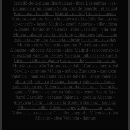
castelló-de-la-plana
Illes-balears - ibiza
Las-palmas - las-
palmas-de-gran-canaria
Santa-cruz-de-tenerife - el-sauzal
Barcelona - barcelona
Madrid - madrid
Cuenca - cuenca
Zamora - zamora
Valencia - sueca
ávila - ávila
Santa-cruz-
de-tenerife - fasnia
Madrid - getafe
Asturias - villaviciosa
Alicante - benidorm
Valencia - riola
Castellón - vila-real
Murcia - abarán
Lleida - les-borges-blanques
León - león
Valencia - enguera
Valencia - cheste
Castellón - navajas
Murcia - cieza
Valencia - paterna
Barcelona - mataró
Albacete - albacete
Alicante - alcoi
Madrid - san-lorenzo-de-
el-escorial
Valencia - sedaví
Valencia - albalat-dels-sorells
Lleida - vielha-e-mijaran
Cádiz - cádiz
Castellón - altura
Murcia - mazarrón
Tarragona - calafell
Cádiz - puerto-real
Sevilla - carmona
Málaga - málaga
Zaragoza - zaragoza
Valencia - manises
Santa-cruz-de-tenerife - adeje
Valencia -
alfara-del-patriarca
Bizkaia - basauri
Valencia - alaquàs
Valencia - torrent
Valencia - la-pobla-de-farnals
Valencia -
gandia
Valencia - alboraya
Valencia - bétera
A-coruña -
ferrol
Castellón - cabanes
Valencia - godella
Alicante -
torrevieja
Cádiz - conil-de-la-frontera
Badajoz - badajoz
Albacete - hellín
Toledo - yepes
Valencia - burjassot
Valencia - massanassa
Castellón - segorbe
Valencia - oliva
Alicante - altea
Valencia - daimús