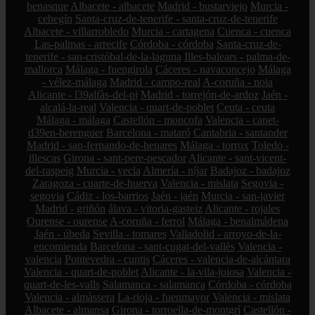
benasque
Albacete - albacete
Madrid - bustarviejo
Murcia -
cehegín
Santa-cruz-de-tenerife - santa-cruz-de-tenerife
Albacete - villarrobledo
Murcia - cartagena
Cuenca - cuenca
Las-palmas - arrecife
Córdoba - córdoba
Santa-cruz-de-
tenerife - san-cristóbal-de-la-laguna
Illes-balears - palma-de-
mallorca
Málaga - fuengirola
Cáceres - navaconcejo
Málaga
- vélez-málaga
Madrid - campo-real
A-coruña - noia
Alicante - l39alfàs-del-pi
Madrid - torrejón-de-ardoz
Jaén -
alcalá-la-real
Valencia - quart-de-poblet
Ceuta - ceuta
Málaga - málaga
Castellón - moncofa
Valencia - canet-
d39en-berenguer
Barcelona - mataró
Cantabria - santander
Madrid - san-fernando-de-henares
Málaga - torrox
Toledo -
illescas
Girona - sant-pere-pescador
Alicante - sant-vicent-
del-raspeig
Murcia - yecla
Almería - níjar
Badajoz - badajoz
Zaragoza - cuarte-de-huerva
Valencia - mislata
Segovia -
segovia
Cádiz - los-barrios
Jaén - jaén
Murcia - san-javier
Madrid - griñón
álava - vitoria-gasteiz
Alicante - rojales
Ourense - ourense
A-coruña - ferrol
Málaga - benalmádena
Jaén - úbeda
Sevilla - tomares
Valladolid - arroyo-de-la-
encomienda
Barcelona - sant-cugat-del-vallès
Valencia -
valencia
Pontevedra - cuntis
Cáceres - valencia-de-alcántara
Valencia - quart-de-poblet
Alicante - la-vila-joiosa
Valencia -
quart-de-les-valls
Salamanca - salamanca
Córdoba - córdoba
Valencia - almàssera
La-rioja - fuenmayor
Valencia - mislata
Albacete - almansa
Girona - torroella-de-montgrí
Castellón -