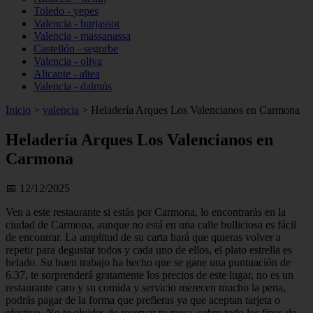
Toledo - yepes
Valencia - burjassot
Valencia - massanassa
Castellón - segorbe
Valencia - oliva
Alicante - altea
Valencia - daimús
Inicio
>
valencia
>
Heladería Arques Los Valencianos en Carmona
Heladería Arques Los Valencianos en
Carmona
📅 12/12/2025
Ven a este restaurante si estás por Carmona, lo encontrarás en la
ciudad de Carmona, aunque no está en una calle bulliciosa es fácil
de encontrar. La amplitud de su carta hará que quieras volver a
repetir para degustar todos y cada uno de ellos, el plato estrella es
helado. Su buen trabajo ha hecho que se gane una puntuación de
6.37, te sorprenderá gratamente los precios de este lugar, no es un
restaurante caro y su comida y servicio merecen mucho la pena,
podrás pagar de la forma que prefieras ya que aceptan tarjeta o
efectivo. No te olvides de reservar tu mesa, sobre todo los fines de