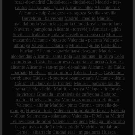
rozas-de-madrid
Ciudad-real - ciudad-real
Madrid - tres-
cantos
Las-palmas - yaiza
Alicante - altea
Alicante - elx
Alicante - calp
Zaragoza - zaragoza
Sevilla - sevilla
Barcelona - barcelona
Madrid - madrid
Madrid -
majadahonda
Valencia - gandia
Ciudad-real - puertollano
Navarra - pamplona
Alicante - torrevieja
Asturias - gijón
Sevilla - alcalá-de-guadaíra
Castellón - peñíscola
Murcia -
mazarrón
Alicante - bigastro
Valencia - paterna
Valencia -
alboraya
Valencia - catarroja
Murcia - águilas
Castellón -
burriana
Alicante - guardamar-del-segura
Madrid -
alcobendas
Alicante - santa-pola
Las-palmas - la-oliva
León
- ponferrada
Castellón - orpesa
Almería - almería
Alicante -
alicante
Alicante - san-miguel-de-salinas
Alicante - ibi
Cádiz
- barbate
Huelva - punta-umbría
Toledo - bargas
Castellón -
torreblanca
Cádiz - el-puerto-de-santa-maría
Alicante - dénia
Cádiz - chiclana-de-la-frontera
Madrid - paracuellos-de-
jarama
Lleida - lleida
Madrid - lozoya
Málaga - rincón-de-
la-victoria
Granada - moraleda-de-zafayona
Badajoz -
mérida
Huelva - huelva
Murcia - san-pedro-del-pinatar
Valencia - alfafar
Madrid - pinto
Girona - torroella-de-
montgrí
Huesca - torla
Valencia - la-pobla-de-farnals
Bizkaia
- bilbao
Salamanca - salamanca
Valencia - l39eliana
Madrid
- villaviciosa-de-odón
Valencia - requena
Málaga - algarrobo
Las-palmas - telde
Toledo - toledo
Madrid - fuenlabrada
Teruel - albarracín
Ciudad-real - miguelturra
Huesca -