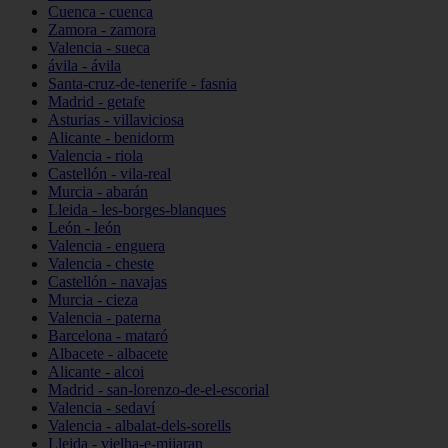
Cuenca - cuenca
Zamora - zamora
Valencia - sueca
ávila - ávila
Santa-cruz-de-tenerife - fasnia
Madrid - getafe
Asturias - villaviciosa
Alicante - benidorm
Valencia - riola
Castellón - vila-real
Murcia - abarán
Lleida - les-borges-blanques
León - león
Valencia - enguera
Valencia - cheste
Castellón - navajas
Murcia - cieza
Valencia - paterna
Barcelona - mataró
Albacete - albacete
Alicante - alcoi
Madrid - san-lorenzo-de-el-escorial
Valencia - sedaví
Valencia - albalat-dels-sorells
Lleida - vielha-e-mijaran