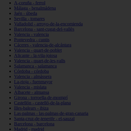
A-coruña - ferrol
Málaga - benalmádena
Jaén - úbeda
Sevilla - tomares
Valladolid - arroyo-de-la-encomienda
Barcelona - sant-cugat-del-vallès
Valencia - valencia
Pontevedra - cuntis
Cáceres - valencia-de-alcántara
Valencia - quart-de-poblet
Alicante - la-vila-joiosa
Valencia - quart-de-les-valls
Salamanca - salamanca
Córdoba - córdoba
Valencia - almàssera
La-rioja - fuenmayor
Valencia - mislata
Albacete - almansa
Girona - torroella-de-montgrí
Castellón - castelló-de-la-plana
Illes-balears - ibiza
Las-palmas - las-palmas-de-gran-canaria
Santa-cruz-de-tenerife - el-sauzal
Barcelona - barcelona
Madrid - madrid