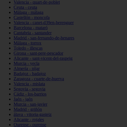
Valencia - quart-de-poblet
Ceuta - ceuta
Málaga - málaga
Castellón - moncofa
Valencia - canet-d39en-berenguer
Barcelona - mataró
Cantabria - santander
Madrid - san-fernando-de-henares
Málaga - torrox
Toledo - illescas
Girona - sant-pere-pescador
Alicante - sant-vicent-del-raspeig
Murcia - yecla
Almería - níjar
Badajoz - badajoz
Zaragoza - cuarte-de-huerva
Valencia - mislata
Segovia - segovia
Cádiz - los-barrios
Jaén - jaén
Murcia - san-javier
Madrid - griñón
álava - vitoria-gasteiz
Alicante - rojales
Ourense - ourense