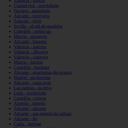
Valencia - gandia
Ciudad-real - puertollano
Navarra - pamplona
Alicante - torrevieja
Asturias - gijón
Sevilla - alcalá-de-guadaíra
Castellón - peñíscola
Murcia - mazarrón
Alicante - bigastro
Valencia - paterna
Valencia - alboraya
Valencia - catarroja
Murcia - águilas
Castellón - burriana
Alicante - guardamar-del-segura
Madrid - alcobendas
Alicante - santa-pola
Las-palmas - la-oliva
León - ponferrada
Castellón - orpesa
Almería - almería
Alicante - alicante
Alicante - san-miguel-de-salinas
Alicante - ibi
Cádiz - barbate