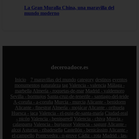
La Gran Muralla China, una maravilla del
mundo moderno
deceroadoce.es
Inicio
7 maravillas del mundo
category
destinos
eventos
monumentos
naturaleza
tag
Valencia - valencia
Málaga -
marbella
Almería - roquetas-de-mar
Madrid - valdemoro
Sevilla - bormujos
Santa-cruz-de-tenerife - santiago-del-teide
A-coruña - a-coruña
Murcia - murcia
Alicante - benidorm
Alicante - finestrat
Almería - mojácar
Alicante - orihuela
Huesca - jaca
Valencia - el-puig-de-santa-maría
Ciudad-real
- picón
Valencia - beniparrell
Valencia - chiva
Murcia -
calasparra
Valencia - burjassot
Valencia - sagunt
Alicante -
alcoi
Asturias - ribadesella
Castellón - benicàssim
Alicante -
el-campello
Pontevedra - o-grove
Cádiz - rota
Madrid - las-