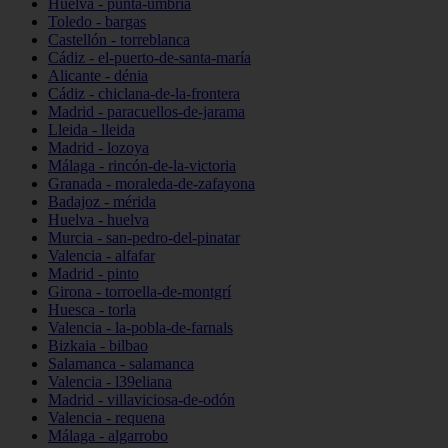
Huelva - punta-umbría
Toledo - bargas
Castellón - torreblanca
Cádiz - el-puerto-de-santa-maría
Alicante - dénia
Cádiz - chiclana-de-la-frontera
Madrid - paracuellos-de-jarama
Lleida - lleida
Madrid - lozoya
Málaga - rincón-de-la-victoria
Granada - moraleda-de-zafayona
Badajoz - mérida
Huelva - huelva
Murcia - san-pedro-del-pinatar
Valencia - alfafar
Madrid - pinto
Girona - torroella-de-montgrí
Huesca - torla
Valencia - la-pobla-de-farnals
Bizkaia - bilbao
Salamanca - salamanca
Valencia - l39eliana
Madrid - villaviciosa-de-odón
Valencia - requena
Málaga - algarrobo